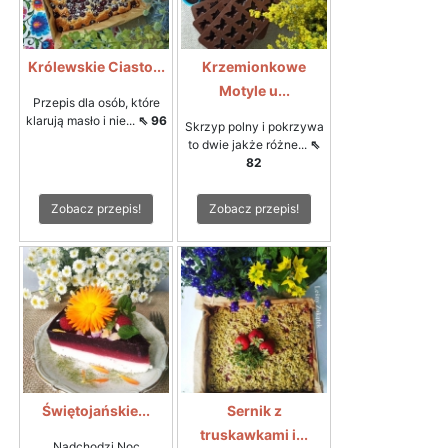
Królewskie Ciasto...
Krzemionkowe
Motyle u...
Przepis dla osób, które
klarują masło i nie...
⇖ 96
Skrzyp polny i pokrzywa
to dwie jakże różne...
⇖
82
Zobacz przepis!
Zobacz przepis!
Świętojańskie...
Sernik z
truskawkami i...
Nadchodzi Noc