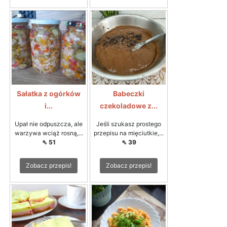
Sałatka z ogórków
Babeczki
i...
czekoladowe z...
Upał nie odpuszcza, ale
Jeśli szukasz prostego
warzywa wciąż rosną,...
przepisu na mięciutkie,...
⇖ 51
⇖ 39
Zobacz przepis!
Zobacz przepis!