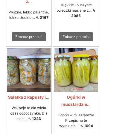
z...
Miękkie i puszyste
bułeczki maślane z...
⇖
Pyszne, lekko pikantne,
2085
lekko słodkie,...
⇖ 2167
Zobacz przepis!
Zobacz przepis!
Sałatka z kapusty i...
Ogórki w
musztardzie...
Wakacje to dla wielu
czas odpoczynku. Dla
Ogórki w musztardzie
mnie...
⇖ 1243
Przepis na te
wyraziste,...
⇖ 1094