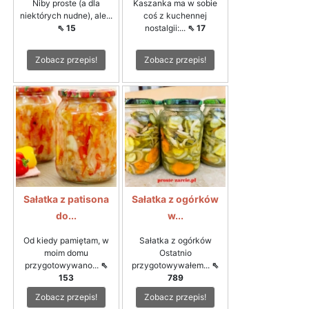
Niby proste (a dla
Kaszanka ma w sobie
niektórych nudne), ale...
coś z kuchennej
⇖ 15
nostalgii:...
⇖ 17
Zobacz przepis!
Zobacz przepis!
Sałatka z patisona
Sałatka z ogórków
do...
w...
Od kiedy pamiętam, w
Sałatka z ogórków
moim domu
Ostatnio
przygotowywano...
⇖
przygotowywałem...
⇖
153
789
Zobacz przepis!
Zobacz przepis!