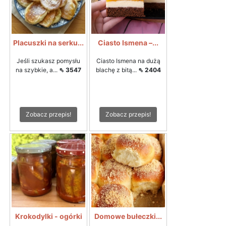
Placuszki na serku...
Ciasto Ismena –...
Jeśli szukasz pomysłu
Ciasto Ismena na dużą
na szybkie, a...
⇖ 3547
blachę z bitą...
⇖ 2404
Zobacz przepis!
Zobacz przepis!
Krokodylki - ogórki
Domowe bułeczki...