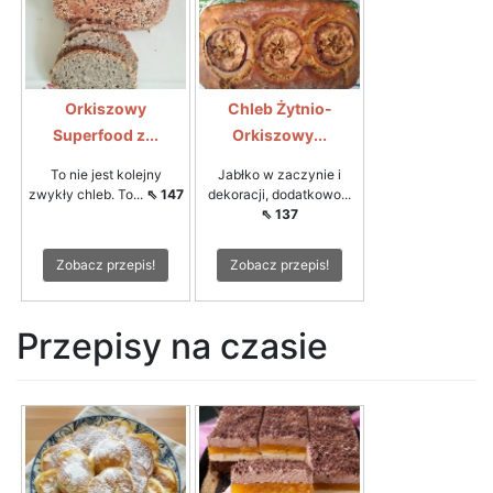
Orkiszowy
Chleb Żytnio-
Superfood z...
Orkiszowy...
To nie jest kolejny
Jabłko w zaczynie i
zwykły chleb. To...
⇖ 147
dekoracji, dodatkowo...
⇖ 137
Zobacz przepis!
Zobacz przepis!
Przepisy na czasie