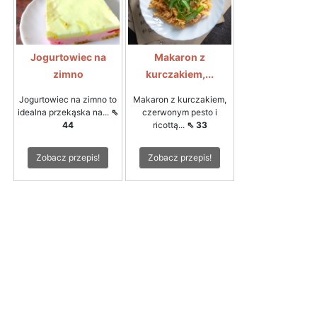
Jogurtowiec na
Makaron z
zimno
kurczakiem,...
Jogurtowiec na zimno to
Makaron z kurczakiem,
idealna przekąska na...
⇖
czerwonym pesto i
44
ricottą...
⇖ 33
Zobacz przepis!
Zobacz przepis!