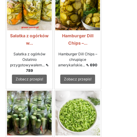
Sałatka z ogórków
Hamburger Dill
w...
Chips –...
Sałatka z ogórków
Hamburger Dill Chips –
Ostatnio
chrupiące
przygotowywałem...
⇖
amerykańskie...
⇖ 690
789
Zobacz przepis!
Zobacz przepis!