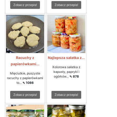
Zobacz przepis!
Zobacz przepis!
Racuchy z
Najlepsza sałatka z...
papierówkami...
Kolorowa sałatka z
kapusty, papryki i
Mięciutkie, puszyste
ogórków...
⇖ 878
racuchy z papierówkami
to...
⇖ 1086
Zobacz przepis!
Zobacz przepis!