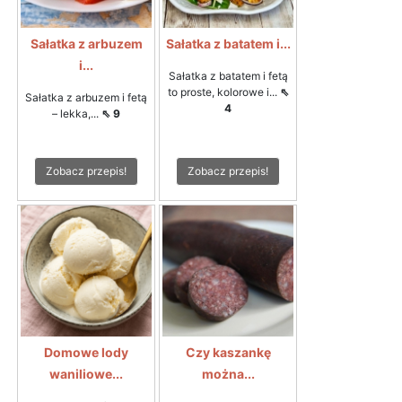
Sałatka z arbuzem
Sałatka z batatem i...
i...
Sałatka z batatem i fetą
to proste, kolorowe i...
⇖
Sałatka z arbuzem i fetą
4
– lekka,...
⇖ 9
Zobacz przepis!
Zobacz przepis!
Domowe lody
Czy kaszankę
waniliowe...
można...