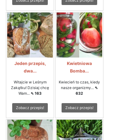
Zobacz przepis!
Zobacz przepis!
Jeden przepis,
Kwietniowa
dwa...
Bomba...
Witajcie w Leśnym
Kwiecień to czas, kiedy
Zakątku! Dzisiaj chcę
nasze organizmy...
⇖
Wam...
⇖ 163
632
Zobacz przepis!
Zobacz przepis!