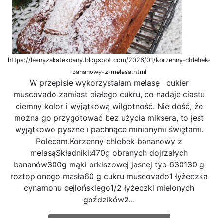
https://lesnyzakatekdany.blogspot.com/2026/01/korzenny-chlebek-
bananowy-z-melasa.html
W przepisie wykorzystałam melasę i cukier
muscovado zamiast białego cukru, co nadaje ciastu
ciemny kolor i wyjątkową wilgotność. Nie dość, że
można go przygotować bez użycia miksera, to jest
wyjątkowo pyszne i pachnące minionymi świętami.
Polecam.Korzenny chlebek bananowy z
melasąSkładniki:470g obranych dojrzałych
bananów300g mąki orkiszowej jasnej typ 630130 g
roztopionego masła60 g cukru muscovado1 łyżeczka
cynamonu cejlońskiego1/2 łyżeczki mielonych
goździków2...