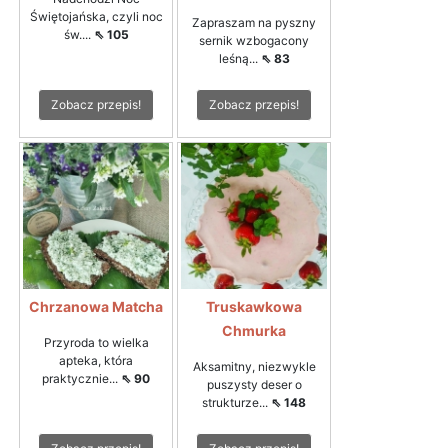
Świętojańska, czyli noc
Zapraszam na pyszny
św....
⇖ 105
sernik wzbogacony
leśną...
⇖ 83
Zobacz przepis!
Zobacz przepis!
Chrzanowa Matcha
Truskawkowa
Chmurka
Przyroda to wielka
apteka, która
Aksamitny, niezwykle
praktycznie...
⇖ 90
puszysty deser o
strukturze...
⇖ 148