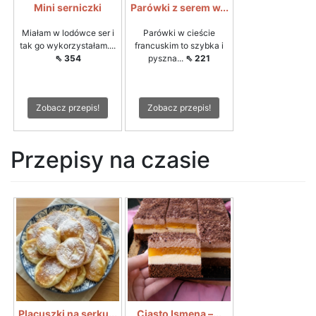
Mini serniczki
Parówki z serem w...
Miałam w lodówce ser i
Parówki w cieście
tak go wykorzystałam....
francuskim to szybka i
⇖ 354
pyszna...
⇖ 221
Zobacz przepis!
Zobacz przepis!
Przepisy na czasie
Placuszki na serku...
Ciasto Ismena –...