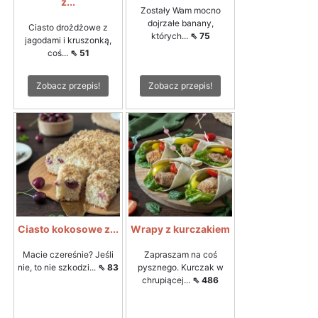
z...
Zostały Wam mocno
dojrzałe banany,
Ciasto drożdżowe z
których...
⇖ 75
jagodami i kruszonką,
coś...
⇖ 51
Zobacz przepis!
Zobacz przepis!
Ciasto kokosowe z...
Wrapy z kurczakiem
Macie czereśnie? Jeśli
Zapraszam na coś
nie, to nie szkodzi...
⇖ 83
pysznego. Kurczak w
chrupiącej...
⇖ 486