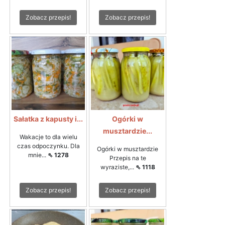
Zobacz przepis!
Zobacz przepis!
Sałatka z kapusty i...
Ogórki w
musztardzie...
Wakacje to dla wielu
czas odpoczynku. Dla
Ogórki w musztardzie
mnie...
⇖ 1278
Przepis na te
wyraziste,...
⇖ 1118
Zobacz przepis!
Zobacz przepis!