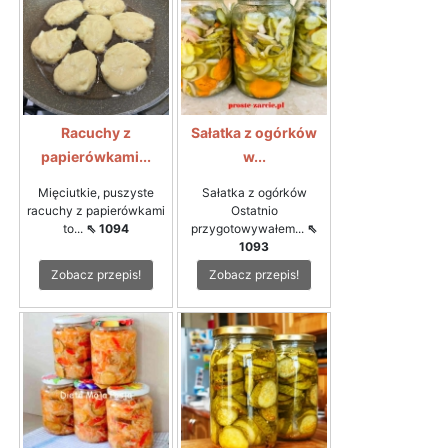
Racuchy z
Sałatka z ogórków
papierówkami...
w...
Mięciutkie, puszyste
Sałatka z ogórków
racuchy z papierówkami
Ostatnio
to...
⇖ 1094
przygotowywałem...
⇖
1093
Zobacz przepis!
Zobacz przepis!