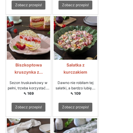
Zobacz przepis!
Zobacz przepis!
Biszkoptowa
Sałatka z
kruszynka z...
kurczakiem
Sezon truskawkowy w
Dawno nie robiłam tej
pełni, trzeba korzystać....
sałatki, a bardzo lubię....
⇖ 169
⇖ 109
Zobacz przepis!
Zobacz przepis!