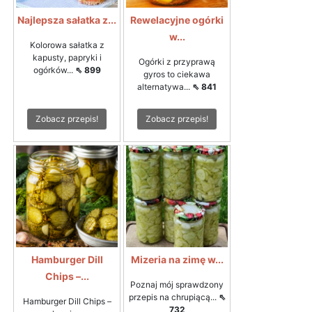
Najlepsza sałatka z...
Rewelacyjne ogórki
w...
Kolorowa sałatka z
kapusty, papryki i
Ogórki z przyprawą
ogórków...
⇖ 899
gyros to ciekawa
alternatywa...
⇖ 841
Zobacz przepis!
Zobacz przepis!
Hamburger Dill
Mizeria na zimę w...
Chips –...
Poznaj mój sprawdzony
przepis na chrupiącą...
⇖
Hamburger Dill Chips –
732