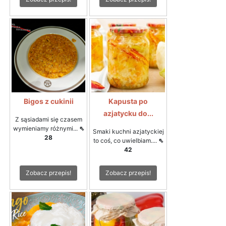
Bigos z cukinii
Kapusta po
azjatycku do...
Z sąsiadami się czasem
wymieniamy różnymi...
⇖
Smaki kuchni azjatyckiej
28
to coś, co uwielbiam....
⇖
42
Zobacz przepis!
Zobacz przepis!