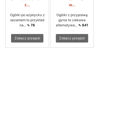
z...
w...
Ogórki po azjatycku z
Ogórki z przyprawą
sezamem to przykład
gyros to ciekawa
na...
⇖ 78
alternatywa...
⇖ 841
Zobacz przepis!
Zobacz przepis!