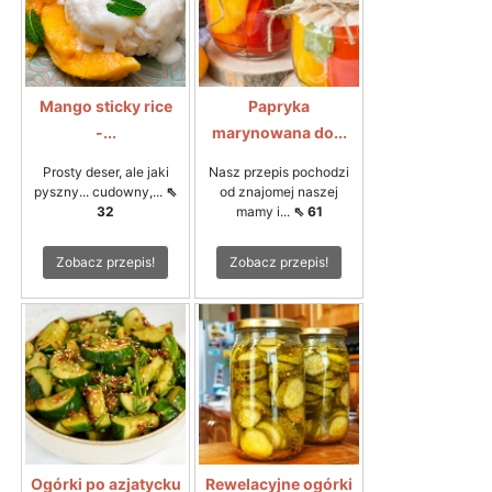
Mango sticky rice
Papryka
-...
marynowana do...
Prosty deser, ale jaki
Nasz przepis pochodzi
pyszny... cudowny,...
⇖
od znajomej naszej
32
mamy i...
⇖ 61
Zobacz przepis!
Zobacz przepis!
Ogórki po azjatycku
Rewelacyjne ogórki