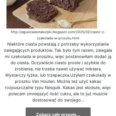
http://agusiowesmakolyki.blogspot.com/2025/02/ciasto-z-
czekolada-w-proszku.html
Niektóre ciasta powstają z potrzeby wykorzystania
zalegających produktów. Tak było tym razem, zalegała
mi czekolada w proszku, więc postanowiłam dodać ją
do ciasta. Oczywiście ciasto proste i szybkie do
zrobienia, nie trzeba nawet używać miksera.
Wystarczy łyżka, lub trzepaczka.Użyłam czekolady w
proszku Van Houten. Można też użyć kakao
rozpuszczalne typu Nesquik. Kakao jest słodsze, więc
polecam zmniejszyć ilość cukru, ale to już musicie
dostosować do swojego...
Zobacz cały przepis...