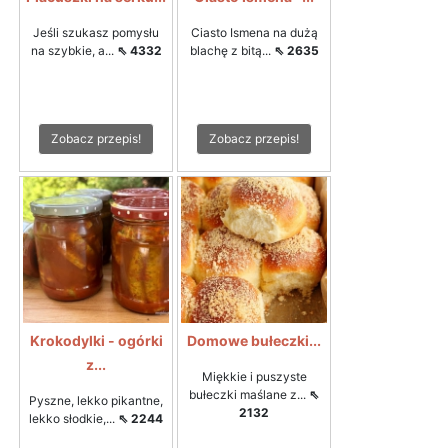
Jeśli szukasz pomysłu
Ciasto Ismena na dużą
na szybkie, a...
⇖ 4332
blachę z bitą...
⇖ 2635
Zobacz przepis!
Zobacz przepis!
Krokodylki - ogórki
Domowe bułeczki...
z...
Miękkie i puszyste
bułeczki maślane z...
⇖
Pyszne, lekko pikantne,
2132
lekko słodkie,...
⇖ 2244