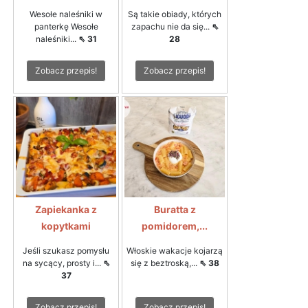
Wesołe naleśniki w
Są takie obiady, których
panterkę Wesołe
zapachu nie da się...
⇖
naleśniki...
⇖ 31
28
Zobacz przepis!
Zobacz przepis!
Zapiekanka z
Buratta z
kopytkami
pomidorem,...
Jeśli szukasz pomysłu
Włoskie wakacje kojarzą
na sycący, prosty i...
⇖
się z beztroską,...
⇖ 38
37
Zobacz przepis!
Zobacz przepis!