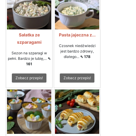
Sałatka ze
Pasta jajeczna z...
szparagami
Czosnek niedźwiedzi
jest bardzo zdrowy,
Sezon na szparagi w
dlatego...
⇖ 178
pełni. Bardzo je lubię,...
⇖
161
Zobacz przepis!
Zobacz przepis!