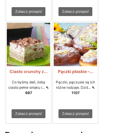
Zobacz przepis!
Zobacz przepis!
Ciasto crunchy z...
Pączki płaskie –...
Co byśmy dali, żeby
Pączki, pączusie są ich
ciasto pełne smaku i...
⇖
różne rodzaje. Dziś...
⇖
987
1107
Zobacz przepis!
Zobacz przepis!