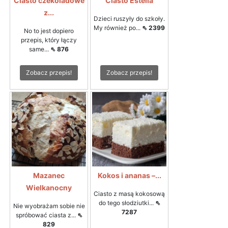
Ciasto czekoladowe
Ciasto Estella
z...
Dzieci ruszyły do szkoły.
My również po...
⇖ 2399
No to jest dopiero
przepis, który łączy
same...
⇖ 876
Zobacz przepis!
Zobacz przepis!
Mazanec
Kokos i ananas –...
Wielkanocny
Ciasto z masą kokosową
do tego słodziutki...
⇖
Nie wyobrażam sobie nie
7287
spróbować ciasta z...
⇖
829