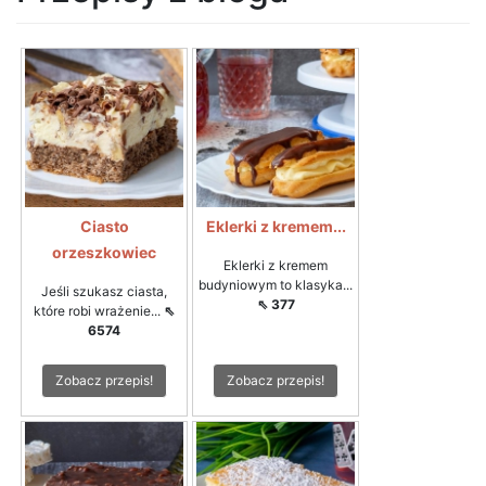
Ciasto
Eklerki z kremem...
orzeszkowiec
Eklerki z kremem
budyniowym to klasyka...
Jeśli szukasz ciasta,
⇖ 377
które robi wrażenie...
⇖
6574
Zobacz przepis!
Zobacz przepis!