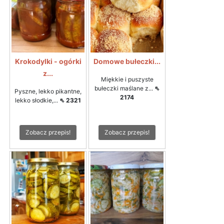
Krokodylki - ogórki
Domowe bułeczki...
z...
Miękkie i puszyste
bułeczki maślane z...
⇖
Pyszne, lekko pikantne,
2174
lekko słodkie,...
⇖ 2321
Zobacz przepis!
Zobacz przepis!