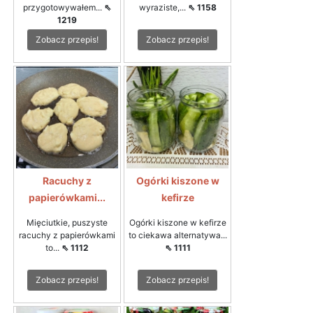
przygotowywałem...
⇖
wyraziste,...
⇖ 1158
1219
Zobacz przepis!
Zobacz przepis!
Racuchy z
Ogórki kiszone w
papierówkami...
kefirze
Mięciutkie, puszyste
Ogórki kiszone w kefirze
racuchy z papierówkami
to ciekawa alternatywa...
to...
⇖ 1112
⇖ 1111
Zobacz przepis!
Zobacz przepis!