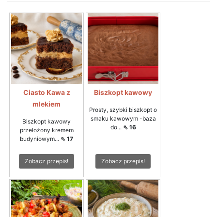
Ciasto Kawa z
Biszkopt kawowy
mlekiem
Prosty, szybki biszkopt o
smaku kawowym -baza
Biszkopt kawowy
do...
⇖ 16
przełożony kremem
budyniowym...
⇖ 17
Zobacz przepis!
Zobacz przepis!