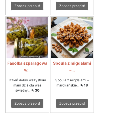
Zobacz przepis!
Zobacz przepis!
Fasolka szparagowa
Sboula z migdałami
w...
–...
Dzień dobry wszystkim
Sboula z migdałami –
mam dziś dla was
marokańskie...
⇖ 18
świetny...
⇖ 30
Zobacz przepis!
Zobacz przepis!