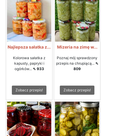
Najlepsza sałatka z...
Mizeria na zimę w...
Kolorowa sałatka z
Poznaj mój sprawdzony
kapusty, papryki i
przepis na chrupiącą...
⇖
ogórków...
⇖ 933
809
Zobacz przepis!
Zobacz przepis!