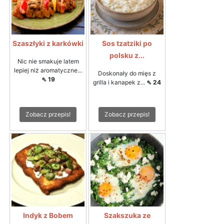
Szaszłyki z karkówki
Sos tzatziki po
polsku z...
Nic nie smakuje latem
lepiej niż aromatyczne...
Doskonały do mięs z
⇖ 19
grilla i kanapek z...
⇖ 24
Zobacz przepis!
Zobacz przepis!
Indyk z Bobem
Szakszuka ze