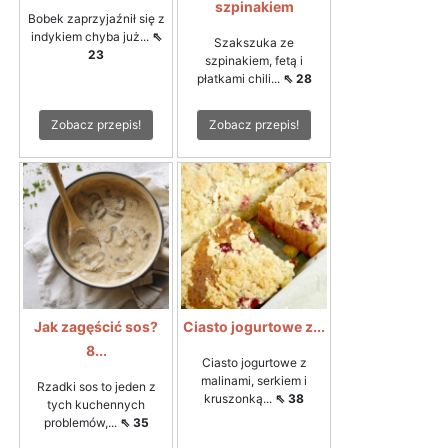
szpinakiem
Bobek zaprzyjaźnił się z
indykiem chyba już...
⇖
Szakszuka ze
23
szpinakiem, fetą i
płatkami chili...
⇖ 28
Zobacz przepis!
Zobacz przepis!
Jak zagęścić sos?
Ciasto jogurtowe z...
8...
Ciasto jogurtowe z
malinami, serkiem i
Rzadki sos to jeden z
kruszonką...
⇖ 38
tych kuchennych
problemów,...
⇖ 35