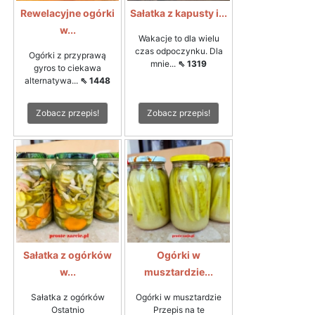
Rewelacyjne ogórki
Sałatka z kapusty i...
w...
Wakacje to dla wielu
czas odpoczynku. Dla
Ogórki z przyprawą
mnie...
⇖ 1319
gyros to ciekawa
alternatywa...
⇖ 1448
Zobacz przepis!
Zobacz przepis!
Sałatka z ogórków
Ogórki w
w...
musztardzie...
Sałatka z ogórków
Ogórki w musztardzie
Ostatnio
Przepis na te