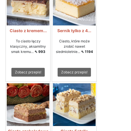
Ciasto z kremem...
Sernik tylko z 4...
To ciasto łączy
Ciasto, które może
klasyczny, aksamitny
zrobić nawet
smak kremu...
⇖ 993
siedmioletnie...
⇖ 1194
Zobacz przepis!
Zobacz przepis!