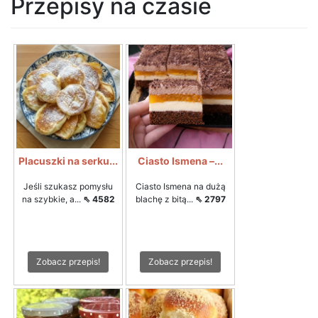
Przepisy na czasie
Placuszki na serku...
Ciasto Ismena –...
Jeśli szukasz pomysłu
Ciasto Ismena na dużą
na szybkie, a...
⇖ 4582
blachę z bitą...
⇖ 2797
Zobacz przepis!
Zobacz przepis!