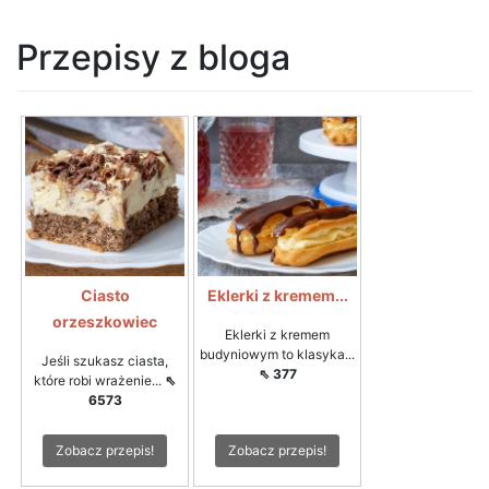
Przepisy z bloga
Ciasto
Eklerki z kremem...
orzeszkowiec
Eklerki z kremem
budyniowym to klasyka...
Jeśli szukasz ciasta,
⇖ 377
które robi wrażenie...
⇖
6573
Zobacz przepis!
Zobacz przepis!