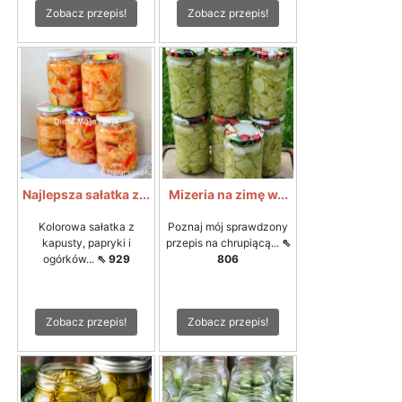
Zobacz przepis!
Zobacz przepis!
Najlepsza sałatka z...
Mizeria na zimę w...
Kolorowa sałatka z
Poznaj mój sprawdzony
kapusty, papryki i
przepis na chrupiącą...
⇖
ogórków...
⇖ 929
806
Zobacz przepis!
Zobacz przepis!