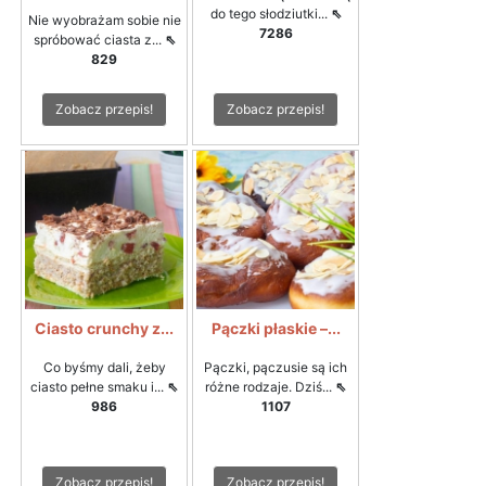
do tego słodziutki...
⇖
Nie wyobrażam sobie nie
7286
spróbować ciasta z...
⇖
829
Zobacz przepis!
Zobacz przepis!
Ciasto crunchy z...
Pączki płaskie –...
Co byśmy dali, żeby
Pączki, pączusie są ich
ciasto pełne smaku i...
⇖
różne rodzaje. Dziś...
⇖
986
1107
Zobacz przepis!
Zobacz przepis!