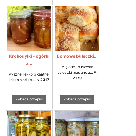
Krokodylki - ogórki
Domowe bułeczki...
z...
Miękkie i puszyste
bułeczki maślane z...
⇖
Pyszne, lekko pikantne,
2170
lekko słodkie,...
⇖ 2317
Zobacz przepis!
Zobacz przepis!