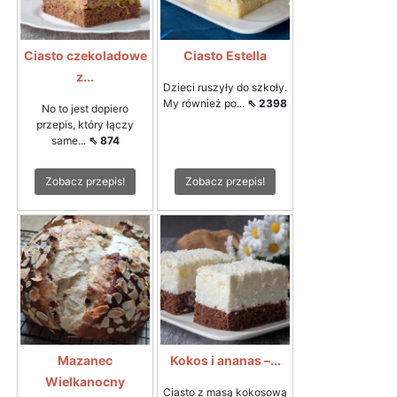
Ciasto czekoladowe
Ciasto Estella
z...
Dzieci ruszyły do szkoły.
My również po...
⇖ 2398
No to jest dopiero
przepis, który łączy
same...
⇖ 874
Zobacz przepis!
Zobacz przepis!
Mazanec
Kokos i ananas –...
Wielkanocny
Ciasto z masą kokosową