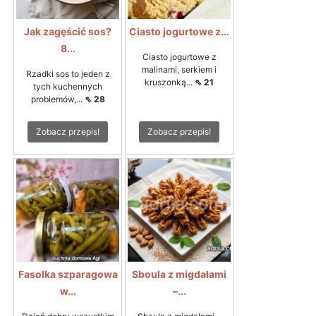
Jak zagęścić sos?
Ciasto jogurtowe z...
8...
Ciasto jogurtowe z
malinami, serkiem i
Rzadki sos to jeden z
kruszonką...
⇖ 21
tych kuchennych
problemów,...
⇖ 28
Zobacz przepis!
Zobacz przepis!
Fasolka szparagowa
Sboula z migdałami
w...
–...