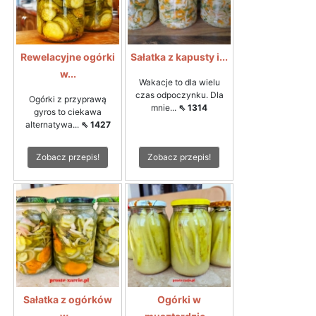
Rewelacyjne ogórki
Sałatka z kapusty i...
w...
Wakacje to dla wielu
czas odpoczynku. Dla
Ogórki z przyprawą
mnie...
⇖ 1314
gyros to ciekawa
alternatywa...
⇖ 1427
Zobacz przepis!
Zobacz przepis!
Sałatka z ogórków
Ogórki w