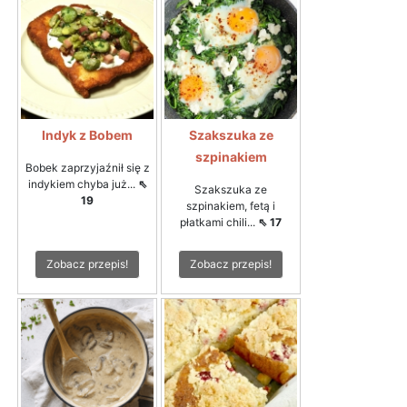
Indyk z Bobem
Szakszuka ze
szpinakiem
Bobek zaprzyjaźnił się z
indykiem chyba już...
⇖
Szakszuka ze
19
szpinakiem, fetą i
płatkami chili...
⇖ 17
Zobacz przepis!
Zobacz przepis!