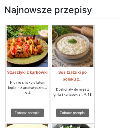
Najnowsze przepisy
Szaszłyki z karkówki
Sos tzatziki po
polsku z...
Nic nie smakuje latem
lepiej niż aromatyczne...
Doskonały do mięs z
⇖ 4
grilla i kanapek z...
⇖ 13
Zobacz przepis!
Zobacz przepis!