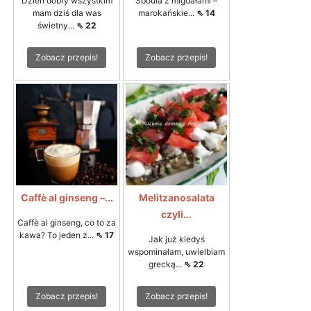
Dzień dobry wszystkim
Sboula z migdałami –
mam dziś dla was
marokańskie...
⇖ 14
świetny...
⇖ 22
Zobacz przepis!
Zobacz przepis!
Caffè al ginseng –...
Melitzanosalata
czyli...
Caffè al ginseng, co to za
kawa? To jeden z...
⇖ 17
Jak już kiedyś
wspominałam, uwielbiam
grecką...
⇖ 22
Zobacz przepis!
Zobacz przepis!