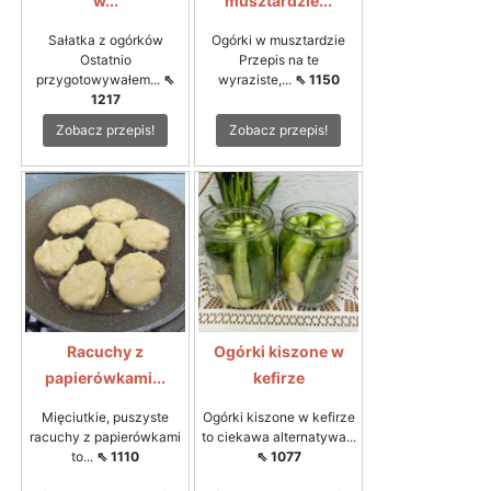
w...
musztardzie...
Sałatka z ogórków
Ogórki w musztardzie
Ostatnio
Przepis na te
przygotowywałem...
⇖
wyraziste,...
⇖ 1150
1217
Zobacz przepis!
Zobacz przepis!
Racuchy z
Ogórki kiszone w
papierówkami...
kefirze
Mięciutkie, puszyste
Ogórki kiszone w kefirze
racuchy z papierówkami
to ciekawa alternatywa...
to...
⇖ 1110
⇖ 1077