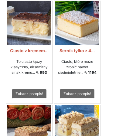
Ciasto z kremem...
Sernik tylko z 4...
To ciasto łączy
Ciasto, które może
klasyczny, aksamitny
zrobić nawet
smak kremu...
⇖ 993
siedmioletnie...
⇖ 1194
Zobacz przepis!
Zobacz przepis!