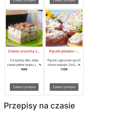
Zobacz przepis!
Zobacz przepis!
Ciasto crunchy z...
Pączki płaskie –...
Co byśmy dali, żeby
Pączki, pączusie są ich
ciasto pełne smaku i...
⇖
różne rodzaje. Dziś...
⇖
988
1109
Zobacz przepis!
Zobacz przepis!
Przepisy na czasie