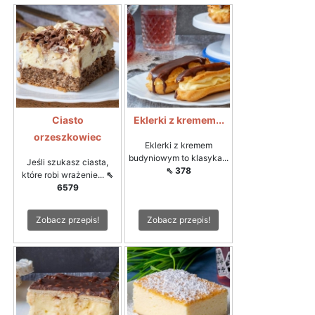
Ciasto
Eklerki z kremem...
orzeszkowiec
Eklerki z kremem
budyniowym to klasyka...
Jeśli szukasz ciasta,
⇖ 378
które robi wrażenie...
⇖
6579
Zobacz przepis!
Zobacz przepis!