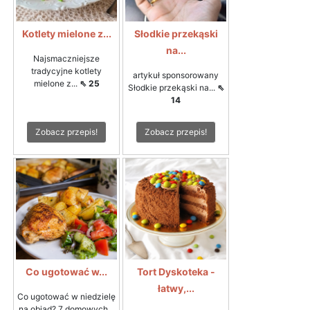
Kotlety mielone z...
Słodkie przekąski
na...
Najsmaczniejsze
tradycyjne kotlety
artykuł sponsorowany
mielone z...
⇖ 25
Słodkie przekąski na...
⇖
14
Zobacz przepis!
Zobacz przepis!
Co ugotować w...
Tort Dyskoteka -
łatwy,...
Co ugotować w niedzielę
na obiad? 7 domowych...