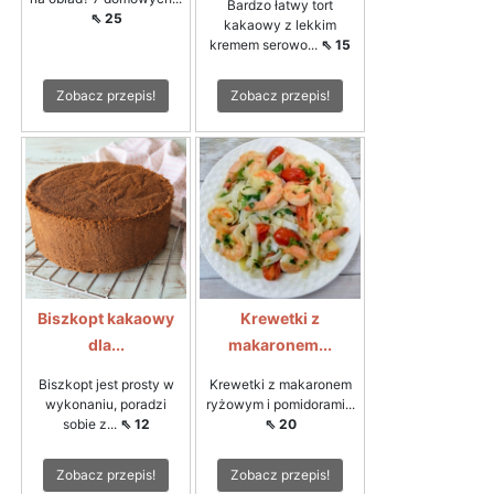
Bardzo łatwy tort
⇖ 25
kakaowy z lekkim
kremem serowo...
⇖ 15
Zobacz przepis!
Zobacz przepis!
Biszkopt kakaowy
Krewetki z
dla...
makaronem...
Biszkopt jest prosty w
Krewetki z makaronem
wykonaniu, poradzi
ryżowym i pomidorami...
sobie z...
⇖ 12
⇖ 20
Zobacz przepis!
Zobacz przepis!