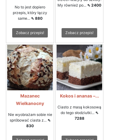
My również po...
⇖ 2400
No to jest dopiero
przepis, który łączy
same...
⇖ 880
Zobacz przepis!
Zobacz przepis!
Mazanec
Kokos i ananas –...
Wielkanocny
Ciasto z masą kokosową
do tego słodziutki...
⇖
Nie wyobrażam sobie nie
7288
spróbować ciasta z...
⇖
830