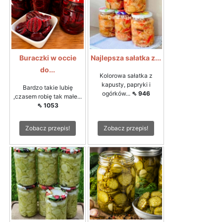
Buraczki w occie
Najlepsza sałatka z...
do...
Kolorowa sałatka z
kapusty, papryki i
Bardzo takie lubię
ogórków...
⇖ 946
,czasem robię tak małe...
⇖ 1053
Zobacz przepis!
Zobacz przepis!