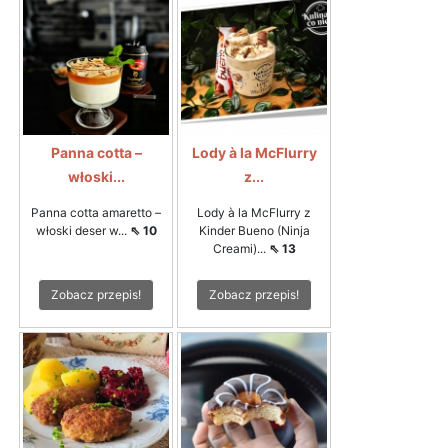
Panna cotta –
Lody à la McFlurry
włoski...
z...
Panna cotta amaretto –
Lody à la McFlurry z
włoski deser w...
⇖ 10
Kinder Bueno (Ninja
Creami)...
⇖ 13
Zobacz przepis!
Zobacz przepis!