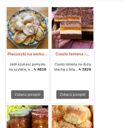
Placuszki na serku...
Ciasto Ismena –...
Jeśli szukasz pomysłu
Ciasto Ismena na dużą
na szybkie, a...
⇖ 4628
blachę z bitą...
⇖ 2829
Zobacz przepis!
Zobacz przepis!