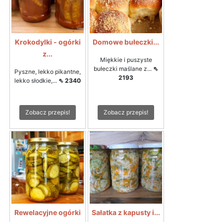
Krokodylki - ogórki
Domowe bułeczki...
z...
Miękkie i puszyste
bułeczki maślane z...
⇖
Pyszne, lekko pikantne,
2193
lekko słodkie,...
⇖ 2340
Zobacz przepis!
Zobacz przepis!
Rewelacyjne ogórki
Sałatka z kapusty i...