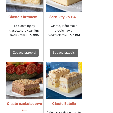
Ciasto z kremem...
Sernik tylko z 4...
To ciasto łączy
Ciasto, które może
klasyczny, aksamitny
zrobić nawet
smak kremu...
⇖ 995
siedmioletnie...
⇖ 1194
Zobacz przepis!
Zobacz przepis!
Ciasto czekoladowe
Ciasto Estella
z...
Dzieci ruszyły do szkoły.