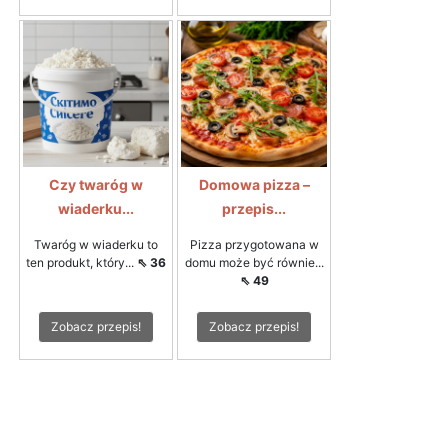
Czy twaróg w
Domowa pizza –
wiaderku...
przepis...
Twaróg w wiaderku to
Pizza przygotowana w
ten produkt, który...
⇖ 36
domu może być równie...
⇖ 49
Zobacz przepis!
Zobacz przepis!