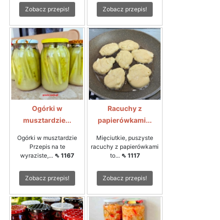
Zobacz przepis!
Zobacz przepis!
Ogórki w
Racuchy z
musztardzie...
papierówkami...
Ogórki w musztardzie
Mięciutkie, puszyste
Przepis na te
racuchy z papierówkami
wyraziste,...
⇖ 1167
to...
⇖ 1117
Zobacz przepis!
Zobacz przepis!