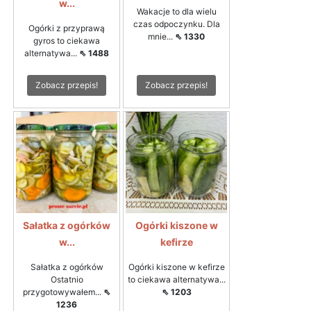
w...
Wakacje to dla wielu
czas odpoczynku. Dla
Ogórki z przyprawą
mnie...
⇖ 1330
gyros to ciekawa
alternatywa...
⇖ 1488
Zobacz przepis!
Zobacz przepis!
Sałatka z ogórków
Ogórki kiszone w
w...
kefirze
Sałatka z ogórków
Ogórki kiszone w kefirze
Ostatnio
to ciekawa alternatywa...
przygotowywałem...
⇖
⇖ 1203
1236