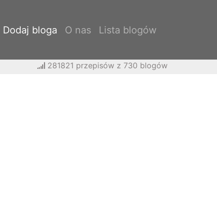
Dodaj bloga
O nas
Lista blogów
281821 przepisów z 730 blogów