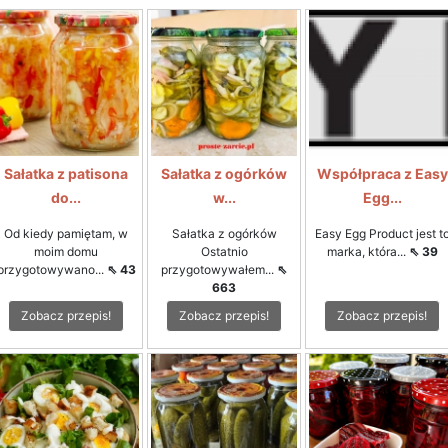
Sałatka z patisona
Sałatka z ogórków
Współpraca z Easy
do...
w...
Egg...
Od kiedy pamiętam, w
Sałatka z ogórków
Easy Egg Product jest t
moim domu
Ostatnio
marka, która...
⇖ 39
przygotowywano...
⇖ 43
przygotowywałem...
⇖
663
Zobacz przepis!
Zobacz przepis!
Zobacz przepis!