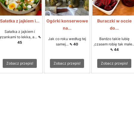
Sałatka z jajkiem i...
Ogórki konserwowe
Buraczki w occie
na...
do...
Sałatka z jajkiem i
grzankami to lekka, a...
⇖
Jak co roku według tej
Bardzo takie lubię
45
samej...
⇖ 40
,czasem robię tak małe..
⇖ 44
Zobacz przepis!
Zobacz przepis!
Zobacz przepis!