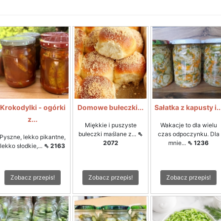
Krokodylki - ogórki
Domowe bułeczki...
Sałatka z kapusty i..
z...
Miękkie i puszyste
Wakacje to dla wielu
bułeczki maślane z...
⇖
czas odpoczynku. Dla
Pyszne, lekko pikantne,
2072
mnie...
⇖ 1236
lekko słodkie,...
⇖ 2163
Zobacz przepis!
Zobacz przepis!
Zobacz przepis!