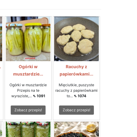
.
Ogórki w
Racuchy z
musztardzie...
papierówkami...
Ogórki w musztardzie
Mięciutkie, puszyste
Przepis na te
racuchy z papierówkami
wyraziste,...
⇖ 1091
to...
⇖ 1074
Zobacz przepis!
Zobacz przepis!