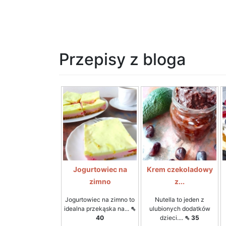
Przepisy z bloga
Jogurtowiec na
Krem czekoladowy
zimno
z...
Jogurtowiec na zimno to
Nutella to jeden z
idealna przekąska na...
⇖
ulubionych dodatków
40
dzieci....
⇖ 35