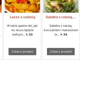
Leczo z cukinią
Sałatka z rukolą,...
W takie upalne dni, jak
Sałatka z rukolą,
nic leczo będzie
kurczakiem i makaronem
trafnym...
⇖ 33
to...
⇖ 34
.
Zobacz przepis!
Zobacz przepis!