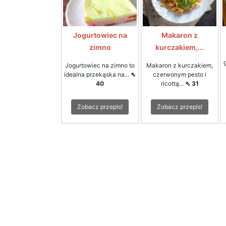
Jogurtowiec na
Makaron z
zimno
kurczakiem,...
Jogurtowiec na zimno to
Makaron z kurczakiem,
idealna przekąska na...
⇖
czerwonym pesto i
40
ricottą...
⇖ 31
Zobacz przepis!
Zobacz przepis!