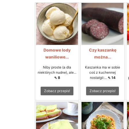
Domowe lody
Czy kaszankę
waniliowe...
można...
Niby proste (a dla
Kaszanka ma w sobie
niektórych nudne), ale...
coś z kuchennej
⇖ 8
nostalgii:...
⇖ 14
Zobacz przepis!
Zobacz przepis!