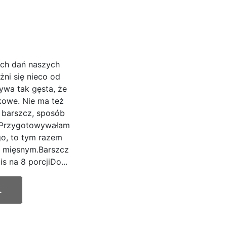
ych dań naszych
żni się nieco od
ywa tak gęsta, że
kowe. Nie ma też
 barszcz, sposób
u.Przygotowywałam
go, to tym razem
e mięsnym.Barszcz
s na 8 porcjiDo...
.