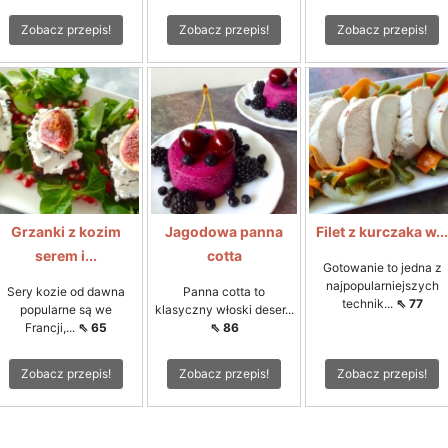
Zobacz przepis!
Zobacz przepis!
Zobacz przepis!
Grzanki z kozim
Jagodowa panna
Filet z kurczaka w...
serem i...
cotta
Gotowanie to jedna z
najpopularniejszych
Sery kozie od dawna
Panna cotta to
technik...
⇖ 77
popularne są we
klasyczny włoski deser...
Francji,...
⇖ 65
⇖ 86
Zobacz przepis!
Zobacz przepis!
Zobacz przepis!