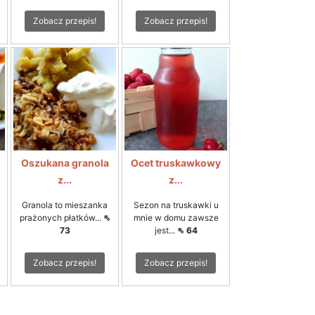
Zobacz przepis!
Zobacz przepis!
Oszukana granola
Ocet truskawkowy
z...
z...
Granola to mieszanka
Sezon na truskawki u
prażonych płatków...
⇖
mnie w domu zawsze
73
jest...
⇖ 64
Zobacz przepis!
Zobacz przepis!