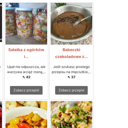
Sałatka z ogórków
Babeczki
i...
czekoladowe z...
o
Upał nie odpuszcza, ale
Jeśli szukasz prostego
warzywa wciąż rosną,...
przepisu na mięciutkie,...
⇖ 42
⇖ 37
Zobacz przepis!
Zobacz przepis!