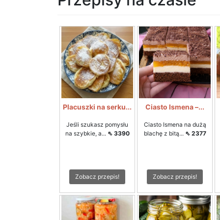
Placuszki na serku...
Ciasto Ismena –...
Jeśli szukasz pomysłu
Ciasto Ismena na dużą
na szybkie, a...
⇖ 3390
blachę z bitą...
⇖ 2377
Zobacz przepis!
Zobacz przepis!