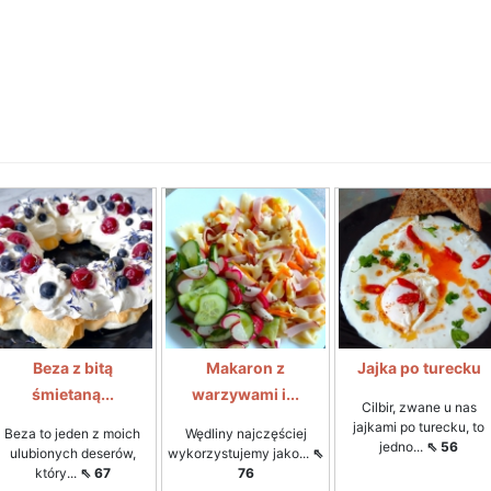
Beza z bitą
Makaron z
Jajka po turecku
śmietaną...
warzywami i...
Cilbir, zwane u nas
jajkami po turecku, to
Beza to jeden z moich
Wędliny najczęściej
jedno...
⇖ 56
ulubionych deserów,
wykorzystujemy jako...
⇖
który...
⇖ 67
76