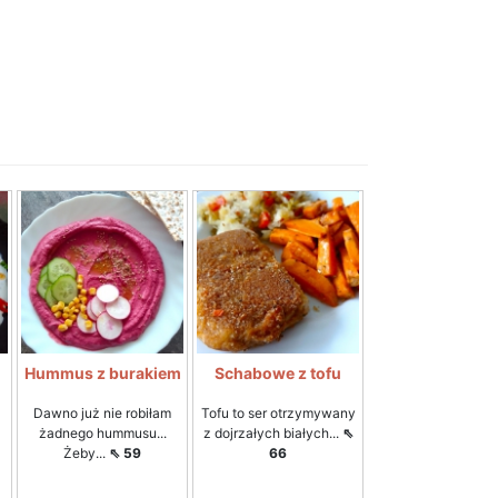
Hummus z burakiem
Schabowe z tofu
Dawno już nie robiłam
Tofu to ser otrzymywany
żadnego hummusu...
z dojrzałych białych...
⇖
Żeby...
⇖ 59
66