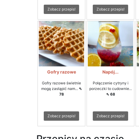
Zobacz przepis!
Zobacz przepis!
Gofry razowe
Napój...
Gofry razowe świetnie
Połączenie cytryny i
mogą zastąpić nam...
⇖
porzeczki to cudownie...
78
⇖ 68
Zobacz przepis!
Zobacz przepis!
Przepisy na czasie