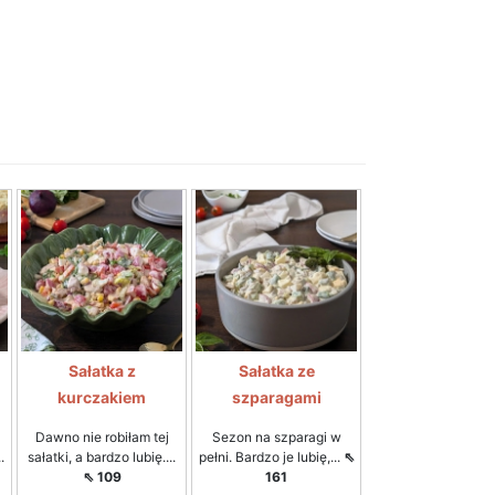
Sałatka z
Sałatka ze
kurczakiem
szparagami
Dawno nie robiłam tej
Sezon na szparagi w
.
sałatki, a bardzo lubię....
pełni. Bardzo je lubię,...
⇖
⇖ 109
161