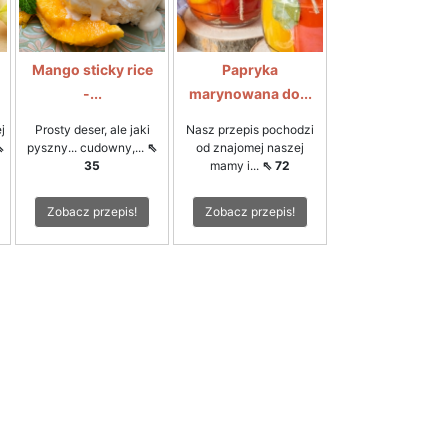
Mango sticky rice
Papryka
-...
marynowana do...
j
Prosty deser, ale jaki
Nasz przepis pochodzi
⇖
pyszny... cudowny,...
⇖
od znajomej naszej
35
mamy i...
⇖ 72
Zobacz przepis!
Zobacz przepis!