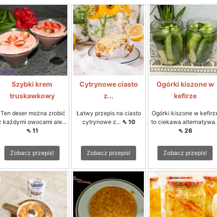
Szybki krem
Cytrynowe ciasto
Ogórki kiszone w
truskawkowy
z...
kefirze
Ten deser można zrobić
Łatwy przepis na ciasto
Ogórki kiszone w kefirz
z każdymi owocami ale...
cytrynowe z...
⇖ 10
to ciekawa alternatywa..
⇖ 11
⇖ 26
Zobacz przepis!
Zobacz przepis!
Zobacz przepis!