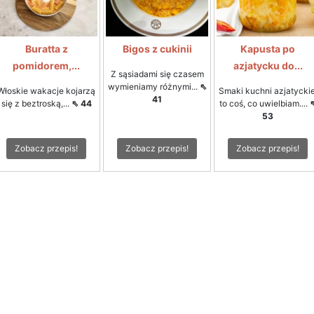
Buratta z
Bigos z cukinii
Kapusta po
pomidorem,...
azjatycku do...
Z sąsiadami się czasem
wymieniamy różnymi...
⇖
Włoskie wakacje kojarzą
Smaki kuchni azjatyckie
41
się z beztroską,...
⇖ 44
to coś, co uwielbiam....
53
Zobacz przepis!
Zobacz przepis!
Zobacz przepis!