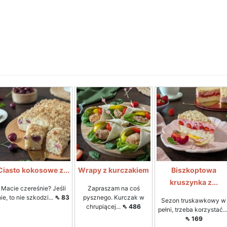
Ciasto kokosowe z...
Wrapy z kurczakiem
Biszkoptowa
kruszynka z...
Macie czereśnie? Jeśli
Zapraszam na coś
nie, to nie szkodzi...
⇖ 83
pysznego. Kurczak w
Sezon truskawkowy w
chrupiącej...
⇖ 486
pełni, trzeba korzystać...
⇖ 169