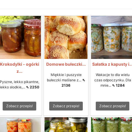
Krokodylki - ogórki
Domowe bułeczki...
Sałatka z kapusty i..
z...
Miękkie i puszyste
Wakacje to dla wielu
bułeczki maślane z...
⇖
czas odpoczynku. Dla
Pyszne, lekko pikantne,
2136
mnie...
⇖ 1284
lekko słodkie,...
⇖ 2250
Zobacz przepis!
Zobacz przepis!
Zobacz przepis!