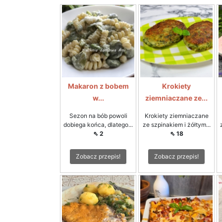
Makaron z bobem
Krokiety
w...
ziemniaczane ze...
Sezon na bób powoli
Krokiety ziemniaczane
dobiega końca, dlatego...
ze szpinakiem i żółtym...
⇖ 2
⇖ 18
Zobacz przepis!
Zobacz przepis!