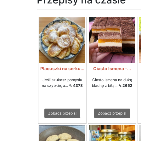
Placuszki na serku...
Ciasto Ismena –...
Jeśli szukasz pomysłu
Ciasto Ismena na dużą
na szybkie, a...
⇖ 4378
blachę z bitą...
⇖ 2652
Zobacz przepis!
Zobacz przepis!