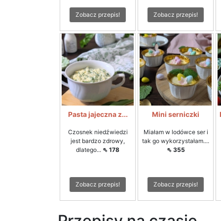
Zobacz przepis!
Zobacz przepis!
Pasta jajeczna z...
Mini serniczki
Czosnek niedźwiedzi
Miałam w lodówce ser i
jest bardzo zdrowy,
tak go wykorzystałam....
dlatego...
⇖ 178
⇖ 355
Zobacz przepis!
Zobacz przepis!
Przepisy na czasie