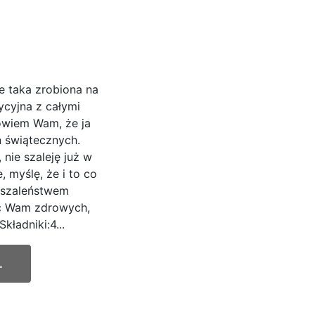
e taka zrobiona na
dycyjna z całymi
Powiem Wam, że ja
 świątecznych.
nie szaleję już w
, myślę, że i to co
 szaleństwem
yć Wam zdrowych,
ładniki:4...
.