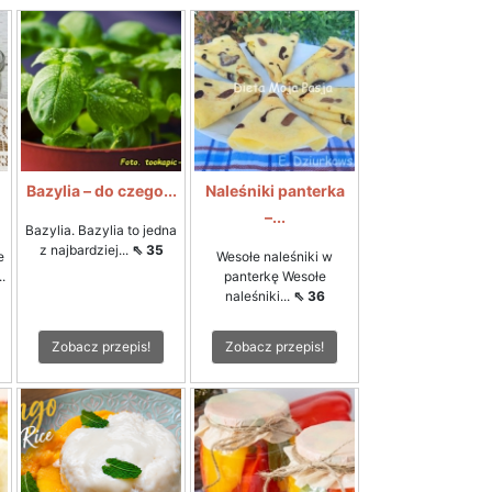
Bazylia – do czego...
Naleśniki panterka
–...
Bazylia. Bazylia to jedna
z najbardziej...
⇖ 35
e
Wesołe naleśniki w
.
panterkę Wesołe
naleśniki...
⇖ 36
Zobacz przepis!
Zobacz przepis!