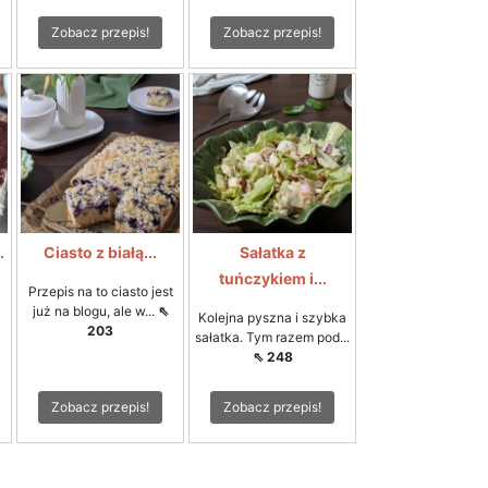
Zobacz przepis!
Zobacz przepis!
.
Ciasto z białą...
Sałatka z
tuńczykiem i...
Przepis na to ciasto jest
już na blogu, ale w...
⇖
Kolejna pyszna i szybka
203
sałatka. Tym razem pod...
⇖ 248
Zobacz przepis!
Zobacz przepis!