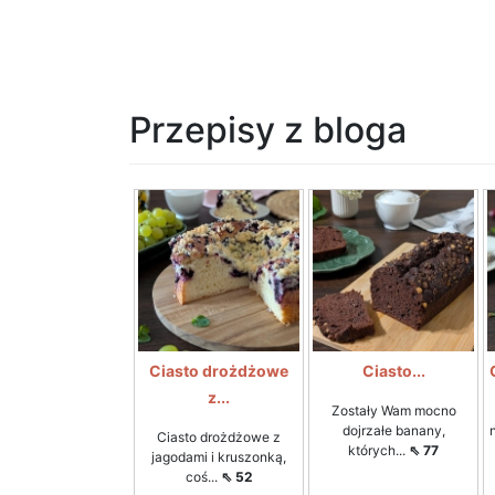
Przepisy z bloga
Ciasto drożdżowe
Ciasto...
z...
Zostały Wam mocno
dojrzałe banany,
Ciasto drożdżowe z
których...
⇖ 77
jagodami i kruszonką,
coś...
⇖ 52