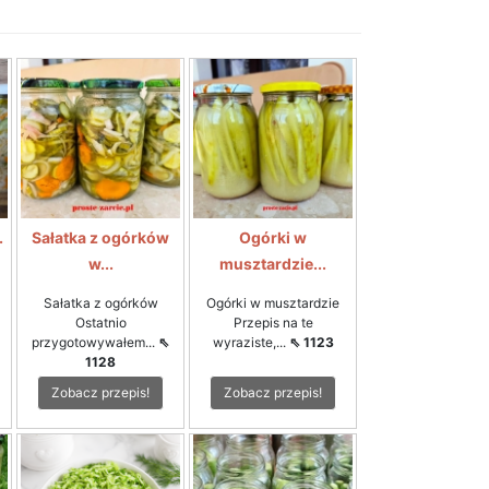
.
Sałatka z ogórków
Ogórki w
w...
musztardzie...
Sałatka z ogórków
Ogórki w musztardzie
Ostatnio
Przepis na te
przygotowywałem...
⇖
wyraziste,...
⇖ 1123
1128
Zobacz przepis!
Zobacz przepis!