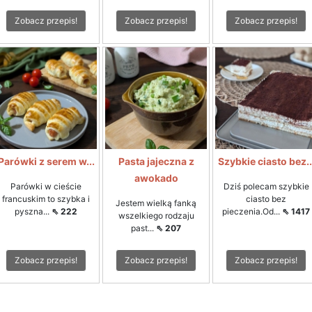
Zobacz przepis!
Zobacz przepis!
Zobacz przepis!
Parówki z serem w...
Pasta jajeczna z
Szybkie ciasto bez..
awokado
Parówki w cieście
Dziś polecam szybkie
francuskim to szybka i
ciasto bez
Jestem wielką fanką
pyszna...
⇖ 222
pieczenia.Od...
⇖ 1417
wszelkiego rodzaju
past...
⇖ 207
Zobacz przepis!
Zobacz przepis!
Zobacz przepis!