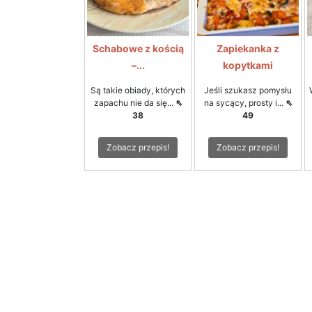
Schabowe z kością
Zapiekanka z
–...
kopytkami
Są takie obiady, których
Jeśli szukasz pomysłu
zapachu nie da się...
⇖
na sycący, prosty i...
⇖
38
49
Zobacz przepis!
Zobacz przepis!