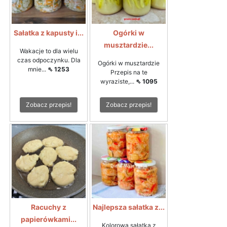
Sałatka z kapusty i...
Ogórki w
musztardzie...
Wakacje to dla wielu
czas odpoczynku. Dla
Ogórki w musztardzie
mnie...
⇖ 1253
Przepis na te
wyraziste,...
⇖ 1095
Zobacz przepis!
Zobacz przepis!
Racuchy z
Najlepsza sałatka z...
papierówkami...
Kolorowa sałatka z