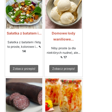
Sałatka z batatem i...
Domowe lody
waniliowe...
Sałatka z batatem i fetą
to proste, kolorowe i...
⇖
Niby proste (a dla
14
niektórych nudne), ale...
⇖ 17
Zobacz przepis!
Zobacz przepis!