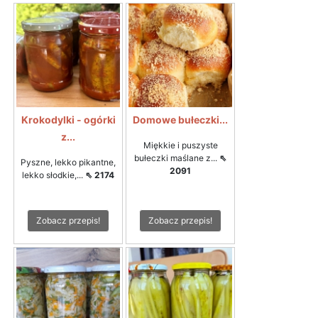
Krokodylki - ogórki
Domowe bułeczki...
z...
Miękkie i puszyste
bułeczki maślane z...
⇖
Pyszne, lekko pikantne,
2091
lekko słodkie,...
⇖ 2174
Zobacz przepis!
Zobacz przepis!