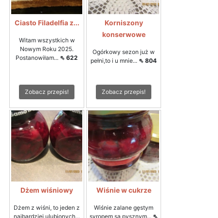
Ciasto Filadelfia z...
Korniszony
konserwowe
Witam wszystkich w
Nowym Roku 2025.
Ogórkowy sezon już w
Postanowiłam...
⇖ 622
pełni,to i u mnie...
⇖ 804
Zobacz przepis!
Zobacz przepis!
Dżem wiśniowy
Wiśnie w cukrze
Dżem z wiśni, to jeden z
Wiśnie zalane gęstym
najbardziej ulubionych...
syropem są pysznym...
⇖