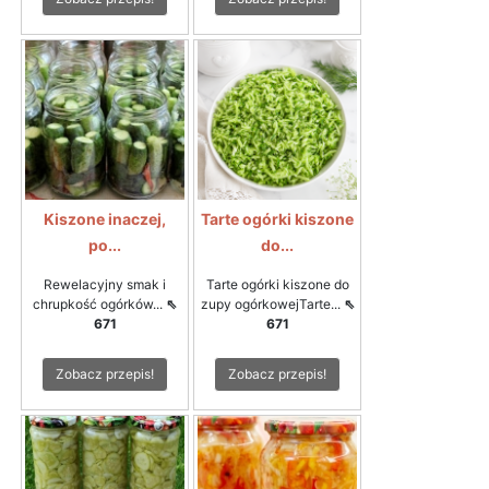
Kiszone inaczej,
Tarte ogórki kiszone
po...
do...
Rewelacyjny smak i
Tarte ogórki kiszone do
chrupkość ogórków...
⇖
zupy ogórkowejTarte...
⇖
671
671
Zobacz przepis!
Zobacz przepis!