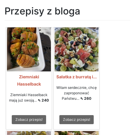
Przepisy z bloga
Ziemniaki
Sałatka z burratą i...
Hasselback
Witam serdecznie, chcę
zaproponować
Ziemniaki Hasselback
Państwu...
⇖ 260
mają już swoją...
⇖ 240
Zobacz przepis!
Zobacz przepis!