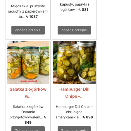
kapusty, papryki i
Mięciutkie, puszyste
ogórków...
⇖ 881
racuchy z papierówkami
to...
⇖ 1087
Zobacz przepis!
Zobacz przepis!
Sałatka z ogórków
Hamburger Dill
w...
Chips –...
Sałatka z ogórków
Hamburger Dill Chips –
Ostatnio
chrupiące
przygotowywałem...
⇖
amerykańskie...
⇖ 696
849
Zobacz przepis!
Zobacz przepis!