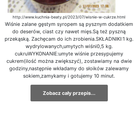
http://www.kuchnia-beaty.pl/2023/07/wisnie-w-cukrze.html
Wiśnie zalane gęstym syropem są pysznym dodatkiem
do deserów, ciast czy nawet mięs.Są też pyszną
przekąską. Zachęcam do ich zrobienia.SKŁADNIKI:1 kg.
wydrylowanych,umytych wiśni0,5 kg.
cukruWYKONANIE:umyte wiśnie przesypujemy
cukrem(ilość można zwiększyć), zostawiamy na dwie
godziny,następnie wkładamy do słoików zalewamy
sokiem,zamykamy i gotujemy 10 minut.
Zobacz cały przepis...