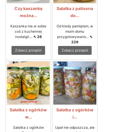
Czy kaszankę
Sałatka z patisona
można...
do...
Kaszanka ma w sobie
Od kiedy pamiętam, w
coś z kuchennej
moim domu
nostalgii:...
⇖ 26
przygotowywano...
⇖
229
Zobacz przepis!
Zobacz przepis!
Sałatka z ogórków
Sałatka z ogórków
w...
i...
Sałatka z ogórków
Upał nie odpuszcza, ale