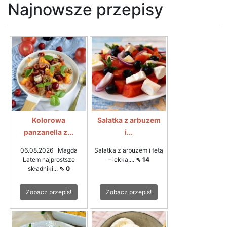
Najnowsze przepisy
Kolorowa
Sałatka z arbuzem
panzanella z...
i...
06.08.2026 Magda
Sałatka z arbuzem i fetą
Latem najprostsze
– lekka,...
⇖ 14
składniki...
⇖ 0
Zobacz przepis!
Zobacz przepis!