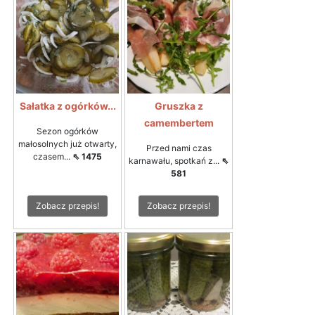
Sałatka z ogórków...
Gruszka z
camembertem
Sezon ogórków
małosolnych już otwarty,
Przed nami czas
czasem...
⇖ 1475
karnawału, spotkań z...
⇖
581
Zobacz przepis!
Zobacz przepis!