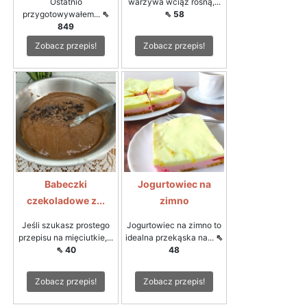
Ostatnio
warzywa wciąż rosną,...
przygotowywałem...
⇖
⇖ 58
849
Zobacz przepis!
Zobacz przepis!
Babeczki
Jogurtowiec na
czekoladowe z...
zimno
Jeśli szukasz prostego
Jogurtowiec na zimno to
przepisu na mięciutkie,...
idealna przekąska na...
⇖
⇖ 40
48
Zobacz przepis!
Zobacz przepis!