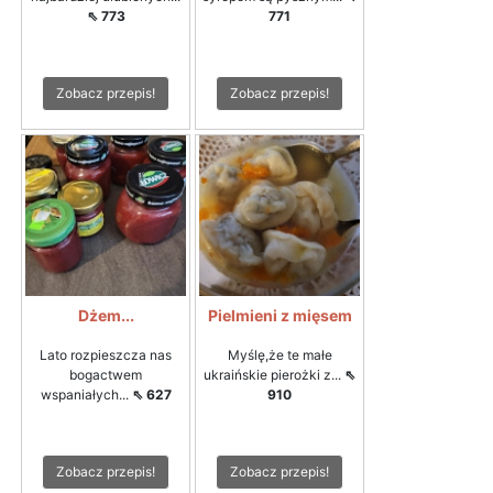
⇖ 773
771
Zobacz przepis!
Zobacz przepis!
Dżem...
Pielmieni z mięsem
Lato rozpieszcza nas
Myślę,że te małe
bogactwem
ukraińskie pierożki z...
⇖
wspaniałych...
⇖ 627
910
Zobacz przepis!
Zobacz przepis!