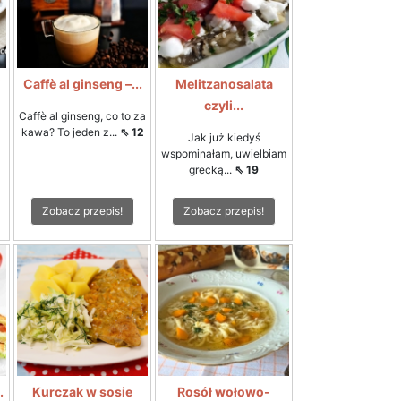
i
Caffè al ginseng –...
Melitzanosalata
czyli...
Caffè al ginseng, co to za
kawa? To jeden z...
⇖ 12
Jak już kiedyś
wspominałam, uwielbiam
grecką...
⇖ 19
Zobacz przepis!
Zobacz przepis!
.
Kurczak w sosie
Rosół wołowo-