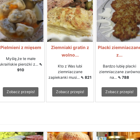
Pielmieni z mięsem
Ziemniaki gratin z
Placki ziemniaczan
wolno...
z...
Myślę,że te małe
ukraińskie pierożki z...
⇖
Kto z Was lubi
Bardzo lubię placki
910
ziemniaczane
ziemniaczane zarówno
zapiekanki musi...
⇖ 821
na...
⇖ 788
Zobacz przepis!
Zobacz przepis!
Zobacz przepis!