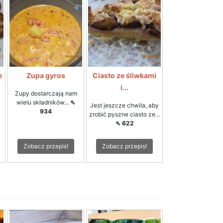
e
Zupa gyros
Ciasto ze śliwkami
i...
Zupy dostarczają nam
wielu składników...
⇖
Jest jeszcze chwila, aby
934
zrobić pyszne ciasto ze...
⇖ 622
Zobacz przepis!
Zobacz przepis!