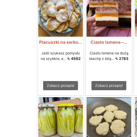
Placuszki na serku...
Ciasto Ismena –...
Jeśli szukasz pomysłu
Ciasto Ismena na dużą
na szybkie, a...
⇖ 4562
blachę z bitą...
⇖ 2783
Zobacz przepis!
Zobacz przepis!