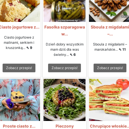
Ciasto jogurtowe z...
Fasolka szparagowa
Sboula z migdałam
w...
–...
Ciasto jogurtowe z
malinami, serkiem i
Dzień dobry wszystkim
Sboula z migdałami –
kruszonką...
⇖ 9
mam dziś dla was
marokańskie...
⇖ 11
świetny...
⇖ 6
Zobacz przepis!
Zobacz przepis!
Zobacz przepis!
Proste ciasto z...
Pieczony
Chrupiące włoskie..