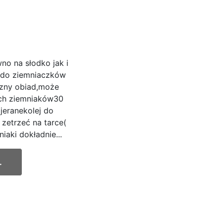
no na słodko jak i
ć do ziemniaczków
szny obiad,może
ich ziemniaków30
jeranekolej do
zetrzeć na tarce(
iaki dokładnie...
.