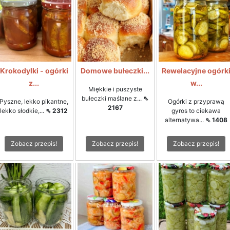
Krokodylki - ogórki
Domowe bułeczki...
Rewelacyjne ogórk
z...
w...
Miękkie i puszyste
bułeczki maślane z...
⇖
Pyszne, lekko pikantne,
Ogórki z przyprawą
2167
lekko słodkie,...
⇖ 2312
gyros to ciekawa
alternatywa...
⇖ 1408
Zobacz przepis!
Zobacz przepis!
Zobacz przepis!