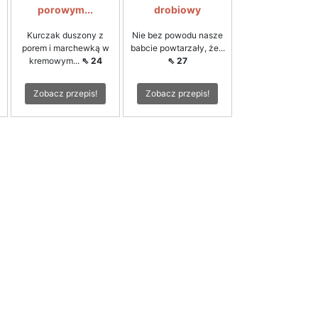
porowym...
drobiowy
Kurczak duszony z
Nie bez powodu nasze
porem i marchewką w
babcie powtarzały, że...
kremowym...
⇖ 24
⇖ 27
Zobacz przepis!
Zobacz przepis!