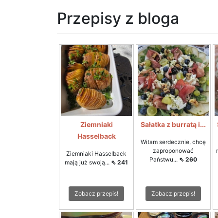
Przepisy z bloga
Ziemniaki
Sałatka z burratą i...
Hasselback
Witam serdecznie, chcę
zaproponować
Ziemniaki Hasselback
Państwu...
⇖ 260
mają już swoją...
⇖ 241
Zobacz przepis!
Zobacz przepis!