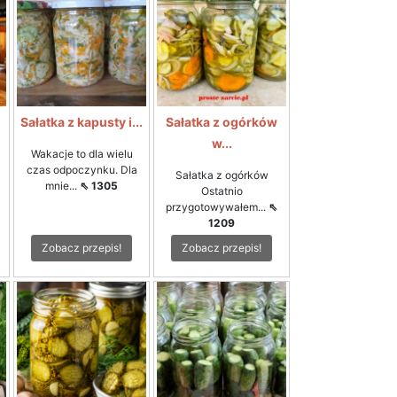
i
Sałatka z kapusty i...
Sałatka z ogórków
w...
Wakacje to dla wielu
czas odpoczynku. Dla
Sałatka z ogórków
mnie...
⇖ 1305
Ostatnio
przygotowywałem...
⇖
1209
Zobacz przepis!
Zobacz przepis!