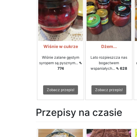
Wiśnie w cukrze
Dżem...
Wiśnie zalane gęstym
Lato rozpieszcza nas
syropem są pysznym...
⇖
bogactwem
774
wspaniałych...
⇖ 628
Zobacz przepis!
Zobacz przepis!
Przepisy na czasie