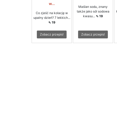
w...
Maślan sodu, znany
także jako sól sodowa
Co zjeść na kolację w
kwasu...
⇖ 19
upalny dzień? 7 lekkich...
⇖ 19
Zobacz przepis!
Zobacz przepis!