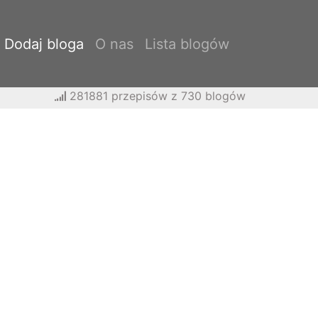
Dodaj bloga
O nas
Lista blogów
281881 przepisów z 730 blogów