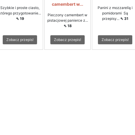
camembert w...
Szybkie i proste ciasto,
Panini z mozzarellą i
którego przygotowanie...
pomidorami Są
Pieczony camembert w
⇖ 19
przepisy...
⇖ 31
pistacjowej panierce z...
⇖ 18
Zobacz przepis!
Zobacz przepis!
Zobacz przepis!