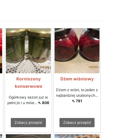
.
Korniszony
Dżem wiśniowy
konserwowe
Dżem z wiśni, to jeden z
najbardziej ulubionych...
Ogórkowy sezon już w
⇖ 781
pełni,to i u mnie...
⇖ 806
Zobacz przepis!
Zobacz przepis!