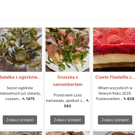
Sałatka z ogórków...
Gruszka z
Ciasto Filadelfia z..
camembertem
Sezon ogórków
Witam wszystkich w
małosolnych już otwarty,
Nowym Roku 2025.
Przed nami czas
czasem...
⇖ 1475
Postanowiłam...
⇖ 628
karnawału, spotkań z...
⇖
583
Zobacz przepis!
Zobacz przepis!
Zobacz przepis!