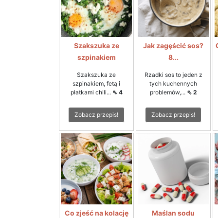
Szakszuka ze
Jak zagęścić sos?
szpinakiem
8...
Szakszuka ze
Rzadki sos to jeden z
szpinakiem, fetą i
tych kuchennych
płatkami chili...
⇖ 4
problemów,...
⇖ 2
Zobacz przepis!
Zobacz przepis!
Co zjeść na kolację
Maślan sodu