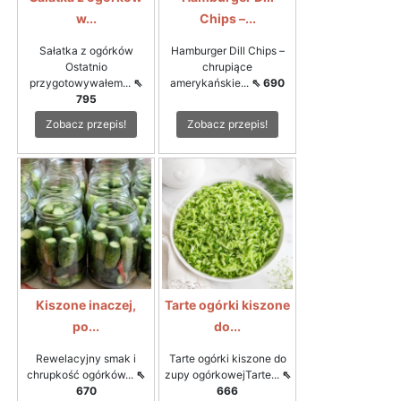
w...
Chips –...
Sałatka z ogórków
Hamburger Dill Chips –
Ostatnio
chrupiące
przygotowywałem...
⇖
amerykańskie...
⇖ 690
795
Zobacz przepis!
Zobacz przepis!
Kiszone inaczej,
Tarte ogórki kiszone
po...
do...
Rewelacyjny smak i
Tarte ogórki kiszone do
chrupkość ogórków...
⇖
zupy ogórkowejTarte...
⇖
670
666