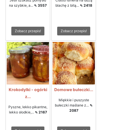
Jeśli szukasz pomysłu
Ciasto Ismena na dużą
na szybkie, a...
⇖ 3557
blachę z bitą...
⇖ 2418
Zobacz przepis!
Zobacz przepis!
Krokodylki - ogórki
Domowe bułeczki...
z...
Miękkie i puszyste
bułeczki maślane z...
⇖
Pyszne, lekko pikantne,
2087
lekko słodkie,...
⇖ 2167