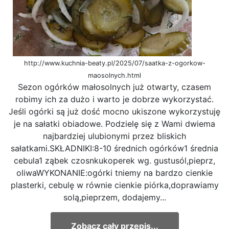
http://www.kuchnia-beaty.pl/2025/07/saatka-z-ogorkow-
maosolnych.html
Sezon ogórków małosolnych już otwarty, czasem
robimy ich za dużo i warto je dobrze wykorzystać.
Jeśli ogórki są już dość mocno ukiszone wykorzystuję
je na sałatki obiadowe. Podzielę się z Wami dwiema
najbardziej ulubionymi przez bliskich
sałatkami.SKŁADNIKI:8-10 średnich ogórków1 średnia
cebula1 ząbek czosnkukoperek wg. gustusól,pieprz,
oliwaWYKONANIE:ogórki tniemy na bardzo cienkie
plasterki, cebulę w równie cienkie piórka,doprawiamy
solą,pieprzem, dodajemy...
Zobacz cały przepis...