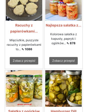
Racuchy z
Najlepsza sałatka z...
papierówkami...
Kolorowa sałatka z
kapusty, papryki i
Mięciutkie, puszyste
ogórków...
⇖ 878
racuchy z papierówkami
to...
⇖ 1086
Zobacz przepis!
Zobacz przepis!
Sałatka z ogórków
Hamburger Dill