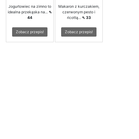
Jogurtowiec na zimno to
Makaron z kurczakiem,
idealna przekąska na...
⇖
czerwonym pesto i
44
ricottą...
⇖ 33
Zobacz przepis!
Zobacz przepis!