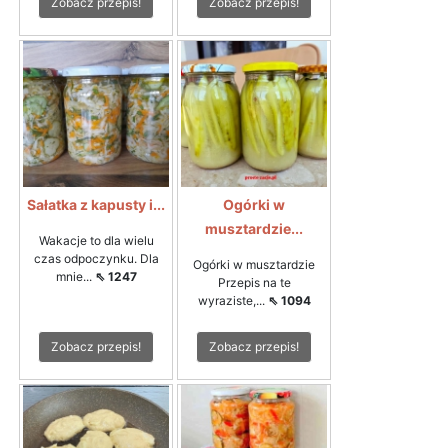
Zobacz przepis!
Zobacz przepis!
Sałatka z kapusty i...
Ogórki w
musztardzie...
Wakacje to dla wielu
czas odpoczynku. Dla
Ogórki w musztardzie
mnie...
⇖ 1247
Przepis na te
wyraziste,...
⇖ 1094
Zobacz przepis!
Zobacz przepis!