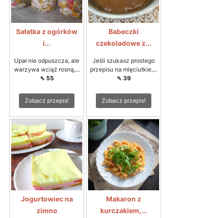
Sałatka z ogórków
Babeczki
i...
czekoladowe z...
Upał nie odpuszcza, ale
Jeśli szukasz prostego
warzywa wciąż rosną,...
przepisu na mięciutkie,...
⇖ 55
⇖ 39
Zobacz przepis!
Zobacz przepis!
Jogurtowiec na
Makaron z
zimno
kurczakiem,...