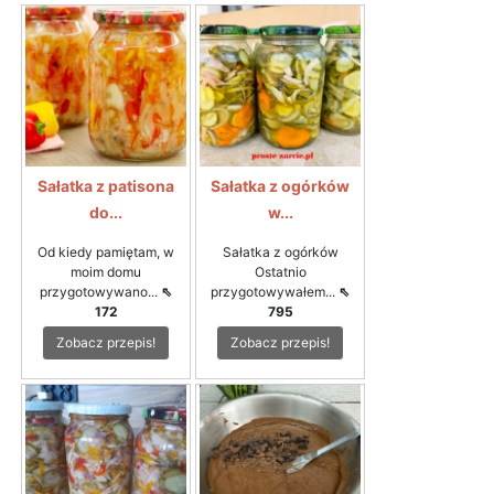
Sałatka z patisona
Sałatka z ogórków
do...
w...
Od kiedy pamiętam, w
Sałatka z ogórków
moim domu
Ostatnio
przygotowywano...
⇖
przygotowywałem...
⇖
172
795
Zobacz przepis!
Zobacz przepis!