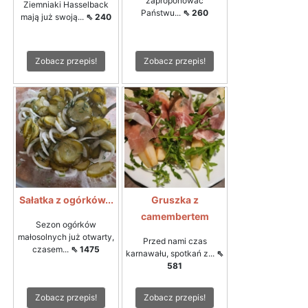
zaproponować
Ziemniaki Hasselback
Państwu...
⇖ 260
mają już swoją...
⇖ 240
Zobacz przepis!
Zobacz przepis!
Sałatka z ogórków...
Gruszka z
camembertem
Sezon ogórków
małosolnych już otwarty,
Przed nami czas
czasem...
⇖ 1475
karnawału, spotkań z...
⇖
581
Zobacz przepis!
Zobacz przepis!