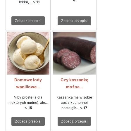
4
– lekka,...
⇖ 11
Zobacz przepis!
Zobacz przepis!
Domowe lody
Czy kaszankę
waniliowe...
można...
Niby proste (a dla
Kaszanka ma w sobie
niektórych nudne), ale...
coś z kuchennej
⇖ 15
nostalgii:...
⇖ 17
Zobacz przepis!
Zobacz przepis!