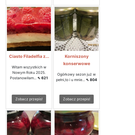
Ciasto Filadelfia z...
Korniszony
konserwowe
Witam wszystkich w
Nowym Roku 2025.
Ogórkowy sezon już w
Postanowiłam...
⇖ 621
pełni,to i u mnie...
⇖ 804
Zobacz przepis!
Zobacz przepis!