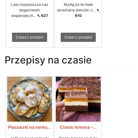
Lato rozpieszcza nas
Myślę,że te małe
bogactwem
ukraińskie pierożki z...
⇖
wspaniałych...
⇖ 627
910
Zobacz przepis!
Zobacz przepis!
Przepisy na czasie
Placuszki na serku...
Ciasto Ismena –...