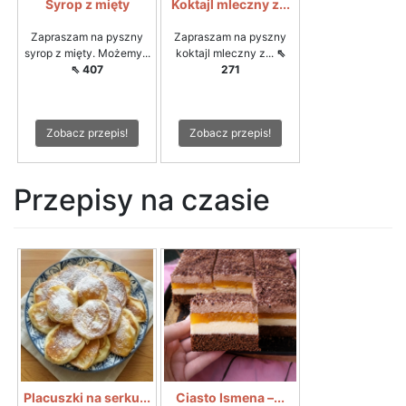
Syrop z mięty
Koktajl mleczny z...
Zapraszam na pyszny
Zapraszam na pyszny
syrop z mięty. Możemy...
koktajl mleczny z...
⇖
⇖ 407
271
Zobacz przepis!
Zobacz przepis!
Przepisy na czasie
Placuszki na serku...
Ciasto Ismena –...