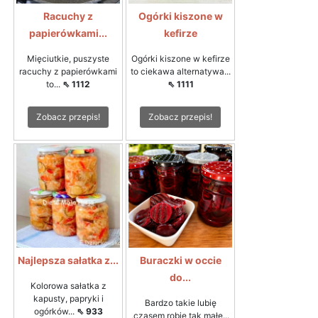
Racuchy z
Ogórki kiszone w
papierówkami...
kefirze
Mięciutkie, puszyste
Ogórki kiszone w kefirze
racuchy z papierówkami
to ciekawa alternatywa...
to...
⇖ 1112
⇖ 1111
Zobacz przepis!
Zobacz przepis!
Najlepsza sałatka z...
Buraczki w occie
do...
Kolorowa sałatka z
kapusty, papryki i
Bardzo takie lubię
ogórków...
⇖ 933
,czasem robię tak małe...