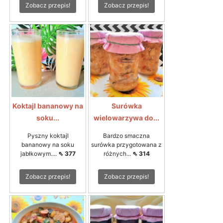
Zobacz przepis!
Zobacz przepis!
Koktajl bananowy na
Surówka
soku...
wielowarzywa do...
Pyszny koktajl
Bardzo smaczna
bananowy na soku
surówka przygotowana z
jabłkowym....
⇖ 377
różnych...
⇖ 314
Zobacz przepis!
Zobacz przepis!