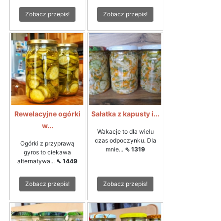
Zobacz przepis!
Zobacz przepis!
Rewelacyjne ogórki
Sałatka z kapusty i...
w...
Wakacje to dla wielu
czas odpoczynku. Dla
Ogórki z przyprawą
mnie...
⇖ 1319
gyros to ciekawa
alternatywa...
⇖ 1449
Zobacz przepis!
Zobacz przepis!