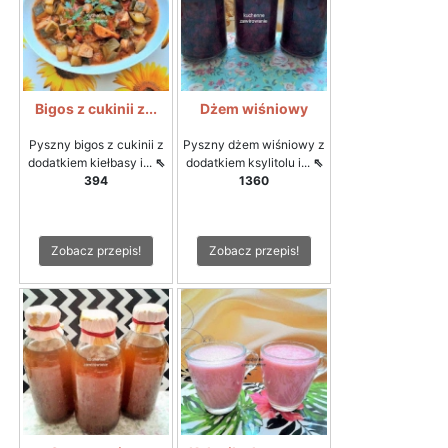
Bigos z cukinii z...
Dżem wiśniowy
Pyszny bigos z cukinii z
Pyszny dżem wiśniowy z
dodatkiem kiełbasy i...
⇖
dodatkiem ksylitolu i...
⇖
394
1360
Zobacz przepis!
Zobacz przepis!