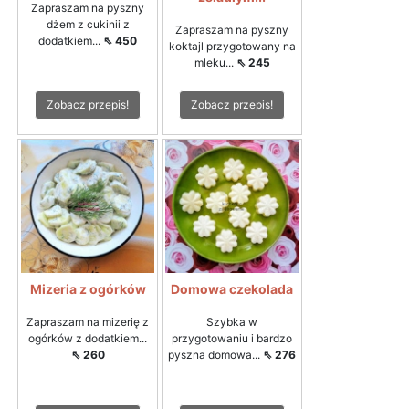
Zapraszam na pyszny
dżem z cukinii z
Zapraszam na pyszny
dodatkiem...
⇖ 450
koktajl przygotowany na
mleku...
⇖ 245
Zobacz przepis!
Zobacz przepis!
Mizeria z ogórków
Domowa czekolada
Zapraszam na mizerię z
Szybka w
ogórków z dodatkiem...
przygotowaniu i bardzo
⇖ 260
pyszna domowa...
⇖ 276