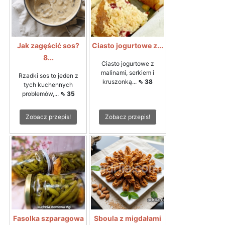
Jak zagęścić sos?
Ciasto jogurtowe z...
8...
Ciasto jogurtowe z
malinami, serkiem i
Rzadki sos to jeden z
kruszonką...
⇖ 38
tych kuchennych
problemów,...
⇖ 35
Zobacz przepis!
Zobacz przepis!
Fasolka szparagowa
Sboula z migdałami