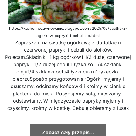
https://kuchennezawirowanie.blogspot.com/2025/06/saatka-z-
ogorkow-papryki-i-cebuli-do.html
Zapraszam na sałatkę ogórkową z dodatkiem
czerwonej papryki i cebuli do słoików.
Polecam.Składniki :1 kg ogórków1 1/2 dużej czerwonej
papryki1 1/2 dużej cebuli1 łyżka soli1/4 szklanki
oleju1/4 szklanki octu4 łyżki cukru1 łyżeczka
pieprzuSposób przygotowania :Ogórki myjemy i
osuszamy, odcinamy końcówki i kroimy w cienkie
plasterki do miski. Posypujemy solą, mieszamy i
odstawiamy. W międzyczasie paprykę myjemy i
czyścimy, kroimy w kostkę. Cebulę obieramy z łusek
i...
Zobacz cały przepis...