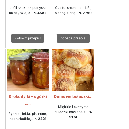
Jeśli szukasz pomysłu
Ciasto Ismena na dużą
na szybkie, a...
⇖ 4582
blachę z bitą...
⇖ 2799
Zobacz przepis!
Zobacz przepis!
Krokodylki - ogórki
Domowe bułeczki...
z...
Miękkie i puszyste
bułeczki maślane z...
⇖
Pyszne, lekko pikantne,
2174
lekko słodkie,...
⇖ 2321