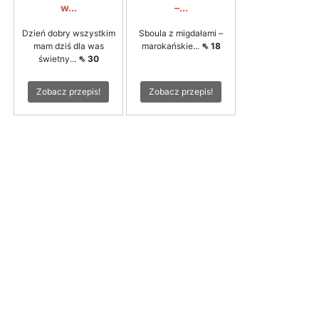
w...
–...
Dzień dobry wszystkim
Sboula z migdałami –
mam dziś dla was
marokańskie...
⇖ 18
świetny...
⇖ 30
Zobacz przepis!
Zobacz przepis!