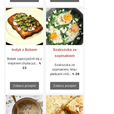
Indyk z Bobem
Szakszuka ze
szpinakiem
Bobek zaprzyjaźnił się z
indykiem chyba już...
⇖
Szakszuka ze
23
szpinakiem, fetą i
płatkami chili...
⇖ 28
Zobacz przepis!
Zobacz przepis!