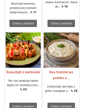
smaku kawowym -baza
Biszkopt kawowy
do...
⇖ 16
przełożony kremem
budyniowym...
⇖ 17
Zobacz przepis!
Zobacz przepis!
Szaszłyki z karkówki
Sos tzatziki po
polsku z...
Nic nie smakuje latem
lepiej niż aromatyczne...
Doskonały do mięs z
⇖ 20
grilla i kanapek z...
⇖ 26
Zobacz przepis!
Zobacz przepis!