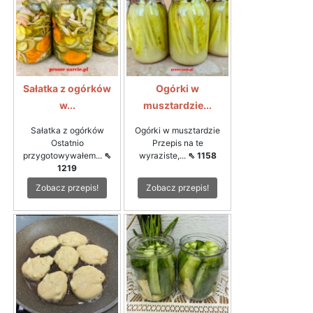
Sałatka z ogórków
Ogórki w
w...
musztardzie...
Sałatka z ogórków
Ogórki w musztardzie
Ostatnio
Przepis na te
przygotowywałem...
⇖
wyraziste,...
⇖ 1158
1219
Zobacz przepis!
Zobacz przepis!