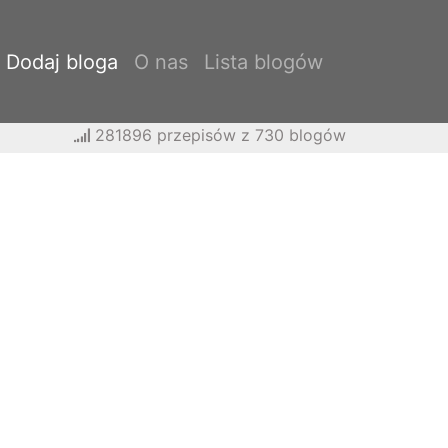
Dodaj bloga
O nas
Lista blogów
281896 przepisów z 730 blogów