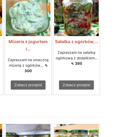
Mizeria z jogurtem
Sałatka z ogórków,...
i...
Zapraszam na sałatkę
ogórkową z dodatkiem...
Zapraszam na smaczną
⇖ 395
mizerię z ogórków....
⇖
300
Zobacz przepis!
Zobacz przepis!