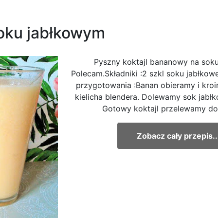
soku jabłkowym
Pyszny koktajl bananowy na sok
Polecam.Składniki :2 szkl soku jabłk
przygotowania :Banan obieramy i kro
kielicha blendera. Dolewamy sok jabłk
Gotowy koktajl przelewamy do
Zobacz cały przepis..