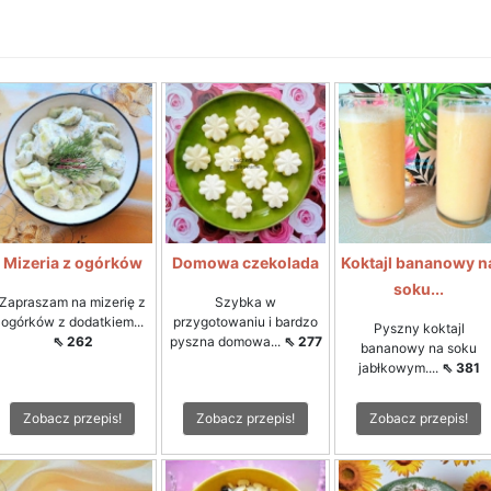
Mizeria z ogórków
Domowa czekolada
Koktajl bananowy n
soku...
Zapraszam na mizerię z
Szybka w
ogórków z dodatkiem...
przygotowaniu i bardzo
Pyszny koktajl
⇖ 262
pyszna domowa...
⇖ 277
bananowy na soku
jabłkowym....
⇖ 381
Zobacz przepis!
Zobacz przepis!
Zobacz przepis!