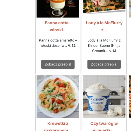
Panna cotta –
Lody à la McFlurry
włoski...
z...
Panna cotta amaretto –
Lody à la McFlurry z
włoski deser w...
⇖ 12
Kinder Bueno (Ninja
Creami)...
⇖ 13
Zobacz przepis!
Zobacz przepis!
Krewetki z
Czy twaróg w
makaronem...
wiaderku...