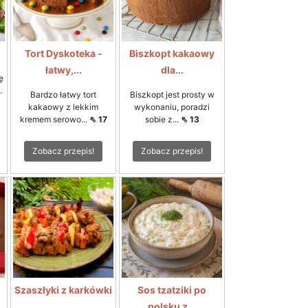
Tort Dyskoteka -
Biszkopt kakaowy
łatwy,...
dla...
ę
.
Bardzo łatwy tort
Biszkopt jest prosty w
kakaowy z lekkim
wykonaniu, poradzi
kremem serowo...
⇖ 17
sobie z...
⇖ 13
Zobacz przepis!
Zobacz przepis!
Szaszłyki z karkówki
Sos tzatziki po
polsku z...