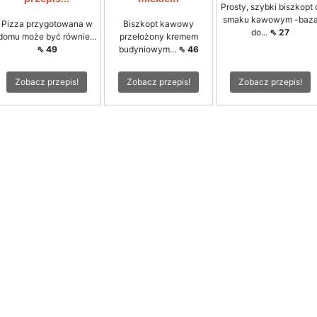
Prosty, szybki biszkopt 
smaku kawowym -baz
Pizza przygotowana w
Biszkopt kawowy
do...
⇖ 27
domu może być równie...
przełożony kremem
⇖ 49
budyniowym...
⇖ 46
Zobacz przepis!
Zobacz przepis!
Zobacz przepis!