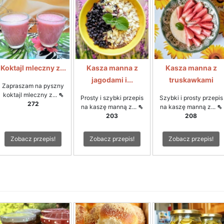
Koktajl mleczny z...
Kasza manna z
Kasza manna z
jagodami i...
truskawkami
Zapraszam na pyszny
koktajl mleczny z...
⇖
Prosty i szybki przepis
Szybki i prosty przepis
272
na kaszę manną z...
⇖
na kaszę manną z...
⇖
203
208
Zobacz przepis!
Zobacz przepis!
Zobacz przepis!