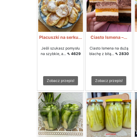
Placuszki na serku...
Ciasto Ismena –...
Jeśli szukasz pomysłu
Ciasto Ismena na dużą
na szybkie, a...
⇖ 4629
blachę z bitą...
⇖ 2830
Zobacz przepis!
Zobacz przepis!