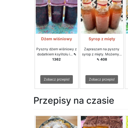
Dżem wiśniowy
Syrop z mięty
Pyszny dżem wiśniowy z
Zapraszam na pyszny
dodatkiem ksylitolu i...
⇖
syrop z mięty. Możemy...
1362
⇖ 408
Zobacz przepis!
Zobacz przepis!
Przepisy na czasie