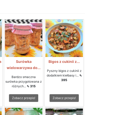
a
Surówka
Bigos z cukinii z...
wielowarzywa do...
Pyszny bigos z cukinii z
dodatkiem kiełbasy i...
⇖
Bardzo smaczna
395
surówka przygotowana z
różnych...
⇖ 315
Zobacz przepis!
Zobacz przepis!