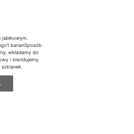
u jabłkowym.
owego1 bananSposób
imy, wkładamy do
owy i blendujemy.
 szklanek.
.