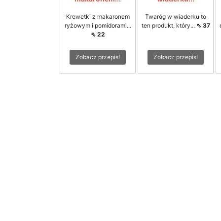
Krewetki z makaronem
Twaróg w wiaderku to
ryżowym i pomidorami...
ten produkt, który...
⇖ 37
⇖ 22
Zobacz przepis!
Zobacz przepis!