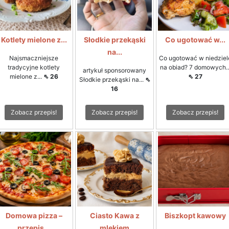
Kotlety mielone z...
Słodkie przekąski
Co ugotować w...
na...
Najsmaczniejsze
Co ugotować w niedziel
tradycyjne kotlety
na obiad? 7 domowych..
artykuł sponsorowany
mielone z...
⇖ 26
⇖ 27
Słodkie przekąski na...
⇖
16
Zobacz przepis!
Zobacz przepis!
Zobacz przepis!
Domowa pizza –
Ciasto Kawa z
Biszkopt kawowy
przepis...
mlekiem