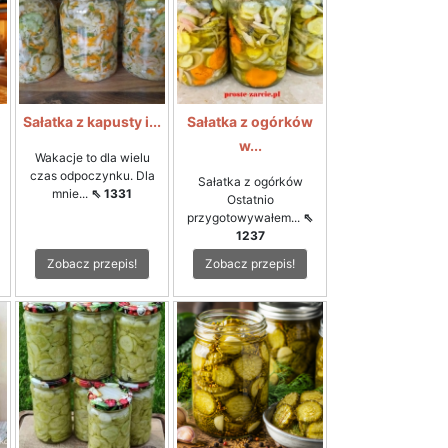
i
Sałatka z kapusty i...
Sałatka z ogórków
w...
Wakacje to dla wielu
czas odpoczynku. Dla
Sałatka z ogórków
mnie...
⇖ 1331
Ostatnio
przygotowywałem...
⇖
1237
Zobacz przepis!
Zobacz przepis!