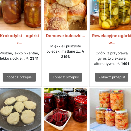
Krokodylki - ogórki
Domowe bułeczki...
Rewelacyjne ogórk
z...
w...
Miękkie i puszyste
bułeczki maślane z...
⇖
Pyszne, lekko pikantne,
Ogórki z przyprawą
2193
lekko słodkie,...
⇖ 2341
gyros to ciekawa
alternatywa...
⇖ 1491
Zobacz przepis!
Zobacz przepis!
Zobacz przepis!