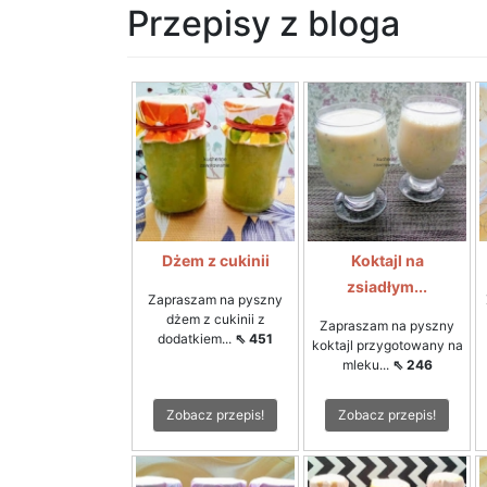
Przepisy z bloga
Dżem z cukinii
Koktajl na
zsiadłym...
Zapraszam na pyszny
dżem z cukinii z
Zapraszam na pyszny
dodatkiem...
⇖ 451
koktajl przygotowany na
mleku...
⇖ 246
Zobacz przepis!
Zobacz przepis!