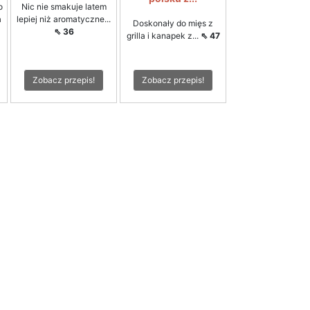
o
Nic nie smakuje latem
a
lepiej niż aromatyczne...
Doskonały do mięs z
⇖ 36
grilla i kanapek z...
⇖ 47
Zobacz przepis!
Zobacz przepis!