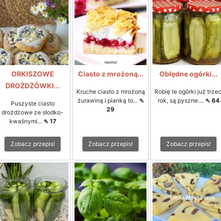
ORKISZOWE
Ciasto z mrożoną...
Obłędne ogórki...
DROŻDŻÓWKI...
Kruche ciasto z mrożoną
Robię te ogórki już trzec
żurawiną i pianką to...
⇖
rok, są pyszne....
⇖ 64
Puszyste ciasto
29
drożdżowe ze słodko-
kwaśnymi...
⇖ 17
Zobacz przepis!
Zobacz przepis!
Zobacz przepis!