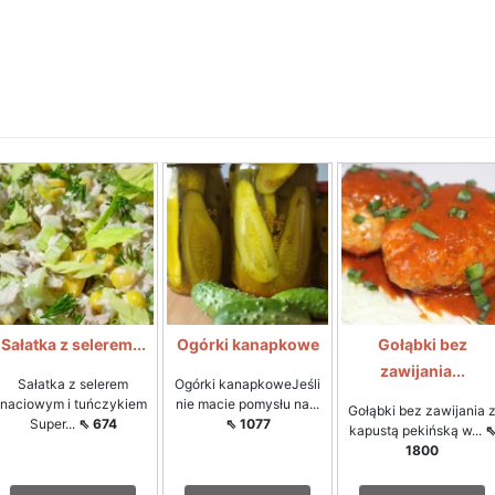
Sałatka z selerem...
Ogórki kanapkowe
Gołąbki bez
zawijania...
Sałatka z selerem
Ogórki kanapkoweJeśli
naciowym i tuńczykiem
nie macie pomysłu na...
Gołąbki bez zawijania 
Super...
⇖ 674
⇖ 1077
kapustą pekińską w...
1800