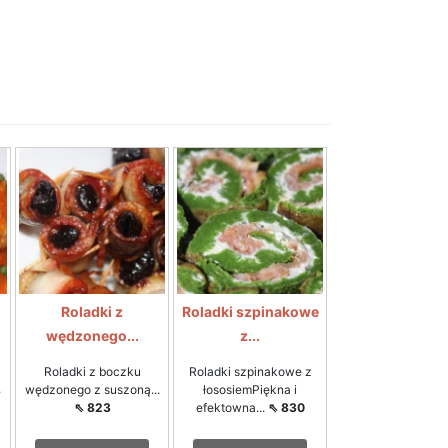
Roladki z
Roladki szpinakowe
wędzonego...
z...
z
Roladki z boczku
Roladki szpinakowe z
⇖
wędzonego z suszoną...
łososiemPiękna i
⇖ 823
efektowna...
⇖ 830