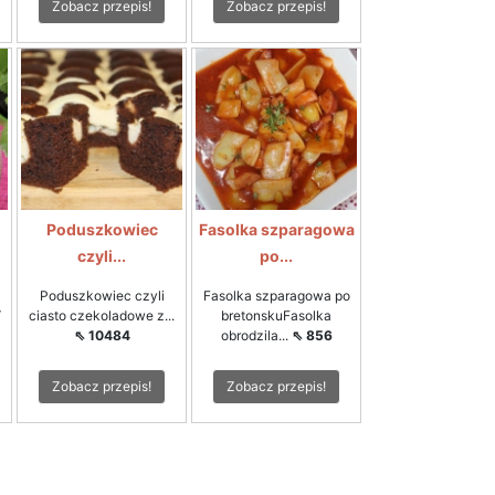
Zobacz przepis!
Zobacz przepis!
Poduszkowiec
Fasolka szparagowa
czyli...
po...
Poduszkowiec czyli
Fasolka szparagowa po
4
ciasto czekoladowe z...
bretonskuFasolka
⇖ 10484
obrodzila...
⇖ 856
Zobacz przepis!
Zobacz przepis!