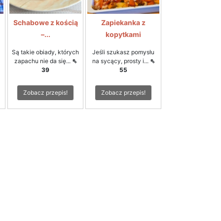
Schabowe z kością
Zapiekanka z
–...
kopytkami
Są takie obiady, których
Jeśli szukasz pomysłu
zapachu nie da się...
⇖
na sycący, prosty i...
⇖
39
55
Zobacz przepis!
Zobacz przepis!