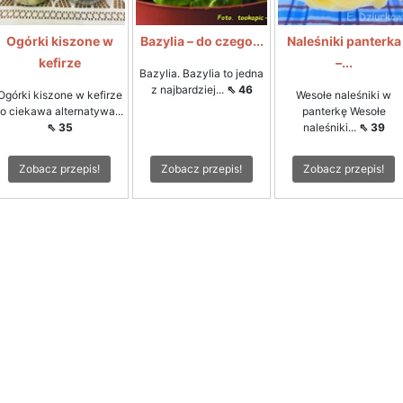
Ogórki kiszone w
Bazylia – do czego...
Naleśniki panterka
kefirze
–...
Bazylia. Bazylia to jedna
z najbardziej...
⇖ 46
Ogórki kiszone w kefirze
Wesołe naleśniki w
to ciekawa alternatywa...
panterkę Wesołe
⇖ 35
naleśniki...
⇖ 39
Zobacz przepis!
Zobacz przepis!
Zobacz przepis!