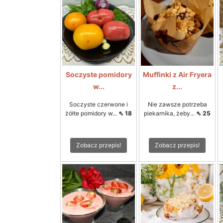
Soczyste pomidory
Muffinki z Air Fryera
w...
z...
Soczyste czerwone i
Nie zawsze potrzeba
żółte pomidory w...
⇖ 18
piekarnika, żeby...
⇖ 25
Zobacz przepis!
Zobacz przepis!