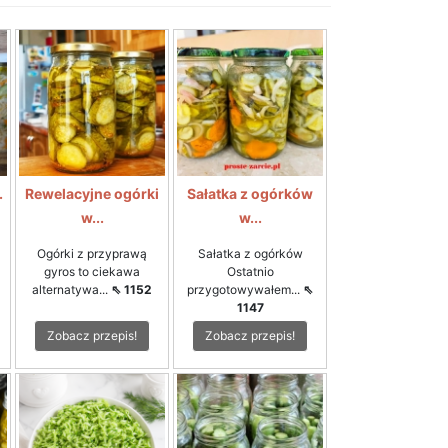
.
Rewelacyjne ogórki
Sałatka z ogórków
w...
w...
Ogórki z przyprawą
Sałatka z ogórków
gyros to ciekawa
Ostatnio
alternatywa...
⇖ 1152
przygotowywałem...
⇖
1147
Zobacz przepis!
Zobacz przepis!