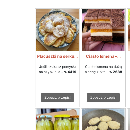
Placuszki na serku...
Ciasto Ismena –...
Jeśli szukasz pomysłu
Ciasto Ismena na dużą
na szybkie, a...
⇖ 4419
blachę z bitą...
⇖ 2688
Zobacz przepis!
Zobacz przepis!