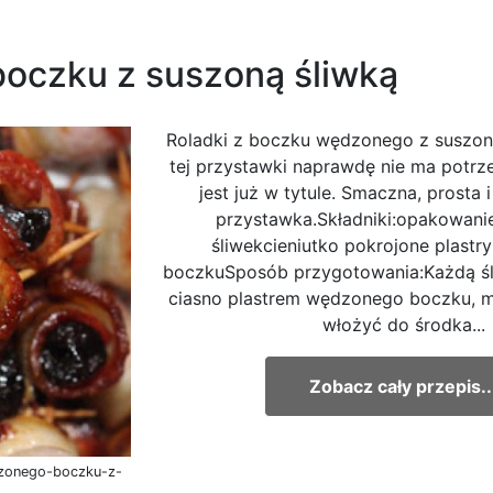
oczku z suszoną śliwką
Roladki z boczku wędzonego z suszon
tej przystawki naprawdę nie ma potrz
jest już w tytule. Smaczna, prosta 
przystawka.Składniki:opakowani
śliwekcieniutko pokrojone plast
boczkuSposób przygotowania:Każdą śl
ciasno plastrem wędzonego boczku,
włożyć do środka...
Zobacz cały przepis..
edzonego-boczku-z-