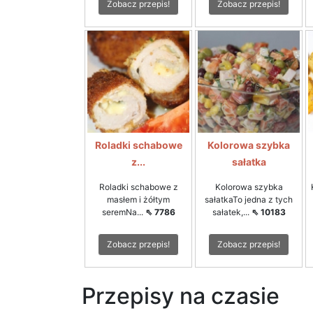
Zobacz przepis!
Zobacz przepis!
Roladki schabowe
Kolorowa szybka
z...
sałatka
Roladki schabowe z
Kolorowa szybka
masłem i żółtym
sałatkaTo jedna z tych
seremNa...
⇖ 7786
sałatek,...
⇖ 10183
Zobacz przepis!
Zobacz przepis!
Przepisy na czasie