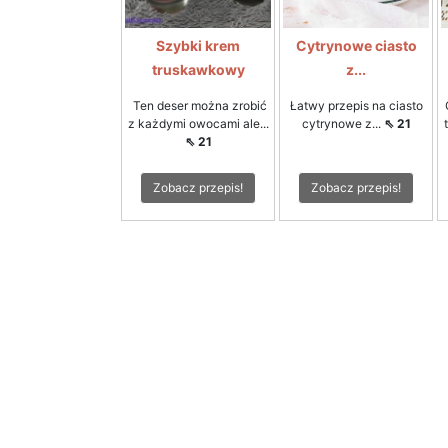
Szybki krem
Cytrynowe ciasto
truskawkowy
z...
Ten deser można zrobić
Łatwy przepis na ciasto
z każdymi owocami ale...
cytrynowe z...
⇖ 21
⇖ 21
Zobacz przepis!
Zobacz przepis!