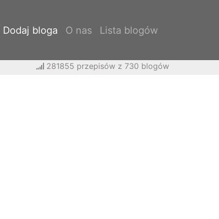
Dodaj bloga
O nas
Lista blogów
281855 przepisów z 730 blogów