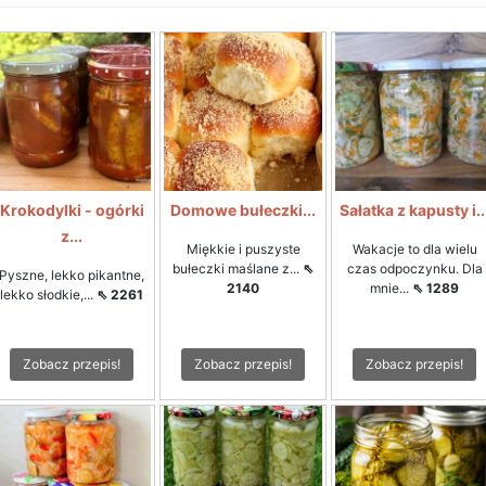
Krokodylki - ogórki
Domowe bułeczki...
Sałatka z kapusty i..
z...
Miękkie i puszyste
Wakacje to dla wielu
bułeczki maślane z...
⇖
czas odpoczynku. Dla
Pyszne, lekko pikantne,
2140
mnie...
⇖ 1289
lekko słodkie,...
⇖ 2261
Zobacz przepis!
Zobacz przepis!
Zobacz przepis!