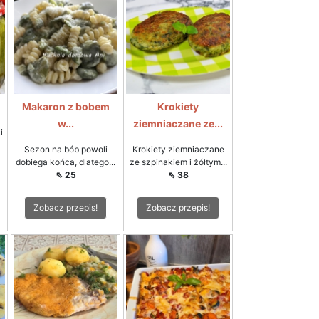
Makaron z bobem
Krokiety
w...
ziemniaczane ze...
i
Sezon na bób powoli
Krokiety ziemniaczane
dobiega końca, dlatego...
ze szpinakiem i żółtym...
⇖ 25
⇖ 38
Zobacz przepis!
Zobacz przepis!