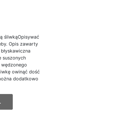
ą śliwkąOpisywać
eby. Opis zawarty
i błyskawiczna
e suszonych
ry wędzonego
iwkę owinąć dość
 można dodatkowo
.