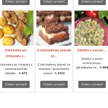
Zobacz przepis!
Zobacz przepis!
Zobacz przepis!
Karkówka po
Czekoladowy placek
Sałatka z surimi,...
chłopsku z...
ze...
Salatka z surimi,
korniszonow i
Karkowka po chlopsku z
Czekoladowy placek ze
jajkaIdealna na...
⇖ 86
ziemniakamiTaki
sliwkami i budyniemAz
obiadek...
⇖ 872
wstyd...
⇖ 3122
Zobacz przepis!
Zobacz przepis!
Zobacz przepis!