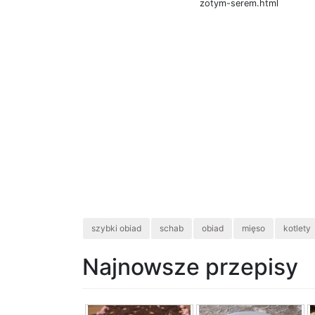
zotym-serem.html
szybki obiad
schab
obiad
mięso
kotlety
Najnowsze przepisy