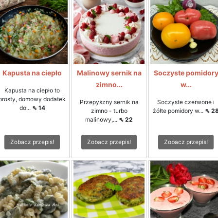
Kapusta na ciepło
Malinowy sernik na
Soczyste pomidor
zimno...
w...
Kapusta na ciepło to
prosty, domowy dodatek
Przepyszny sernik na
Soczyste czerwone i
do...
⇖ 14
zimno - turbo
żółte pomidory w...
⇖ 2
malinowy,...
⇖ 22
Zobacz przepis!
Zobacz przepis!
Zobacz przepis!