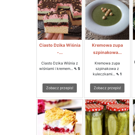
Ciasto Dzika Wiśnia
Kremowa zupa
-...
szpinakowa...
Ciasto Dzika Wiśnia z
Kremowa zupa
wiśniami i kremem...
⇖ 5
szpinakowa z
kuleczkami...
⇖ 1
Zobacz przepis!
Zobacz przepis!