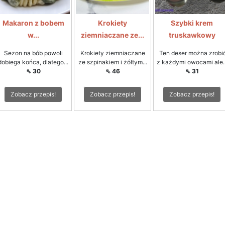
Makaron z bobem
Krokiety
Szybki krem
w...
ziemniaczane ze...
truskawkowy
Sezon na bób powoli
Krokiety ziemniaczane
Ten deser można zrobi
dobiega końca, dlatego...
ze szpinakiem i żółtym...
z każdymi owocami ale..
⇖ 30
⇖ 46
⇖ 31
Zobacz przepis!
Zobacz przepis!
Zobacz przepis!