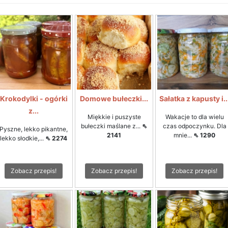
Krokodylki - ogórki
Domowe bułeczki...
Sałatka z kapusty i..
z...
Miękkie i puszyste
Wakacje to dla wielu
bułeczki maślane z...
⇖
czas odpoczynku. Dla
Pyszne, lekko pikantne,
2141
mnie...
⇖ 1290
lekko słodkie,...
⇖ 2274
Zobacz przepis!
Zobacz przepis!
Zobacz przepis!