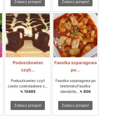
Zobacz przepis!
Zobacz przepis!
Poduszkowiec
Fasolka szparagowa
czyli...
po...
Poduszkowiec czyli
Fasolka szparagowa po
4
ciasto czekoladowe z...
bretonskuFasolka
⇖ 10485
obrodzila...
⇖ 856
Zobacz przepis!
Zobacz przepis!