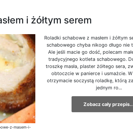
słem i żółtym serem
Roladki schabowe z masłem i żółtym 
schabowego chyba nikogo długo nie 
Ale jeśli macie go dość, polecam ma
tradycyjnego kotleta schabowego. D
troszkę masła, plaster żółtego sera, zw
obtoczcie w panierce i usmażcie. W
otrzymacie soczystą roladkę, którą z
jednym ro...
Zobacz cały przepis..
habowe-z-masem-i-