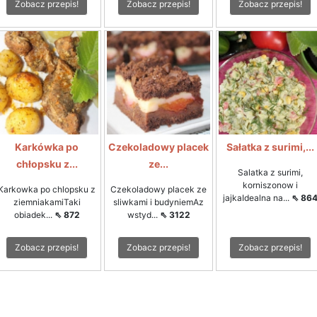
Zobacz przepis!
Zobacz przepis!
Zobacz przepis!
Karkówka po
Czekoladowy placek
Sałatka z surimi,...
chłopsku z...
ze...
Salatka z surimi,
korniszonow i
Karkowka po chlopsku z
Czekoladowy placek ze
jajkaIdealna na...
⇖ 86
ziemniakamiTaki
sliwkami i budyniemAz
obiadek...
⇖ 872
wstyd...
⇖ 3122
Zobacz przepis!
Zobacz przepis!
Zobacz przepis!