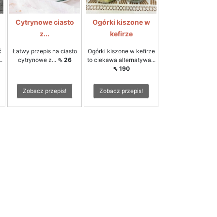
Cytrynowe ciasto
Ogórki kiszone w
z...
kefirze
ć
Łatwy przepis na ciasto
Ogórki kiszone w kefirze
.
cytrynowe z...
⇖ 26
to ciekawa alternatywa...
⇖ 190
Zobacz przepis!
Zobacz przepis!