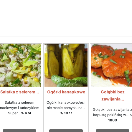
Sałatka z selerem...
Ogórki kanapkowe
Gołąbki bez
zawijania...
Sałatka z selerem
Ogórki kanapkoweJeśli
naciowym i tuńczykiem
nie macie pomysłu na...
Gołąbki bez zawijania 
Super...
⇖ 674
⇖ 1077
kapustą pekińską w...
1800