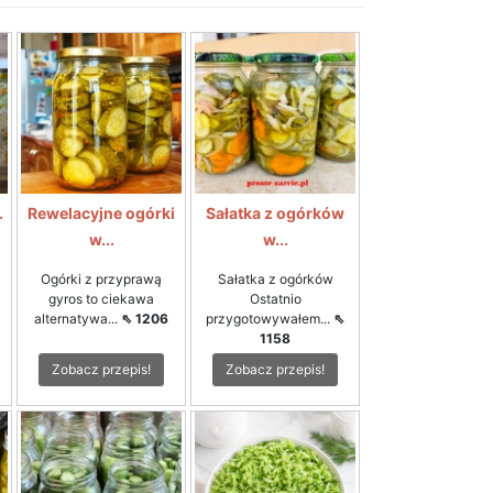
.
Rewelacyjne ogórki
Sałatka z ogórków
w...
w...
Ogórki z przyprawą
Sałatka z ogórków
gyros to ciekawa
Ostatnio
alternatywa...
⇖ 1206
przygotowywałem...
⇖
1158
Zobacz przepis!
Zobacz przepis!