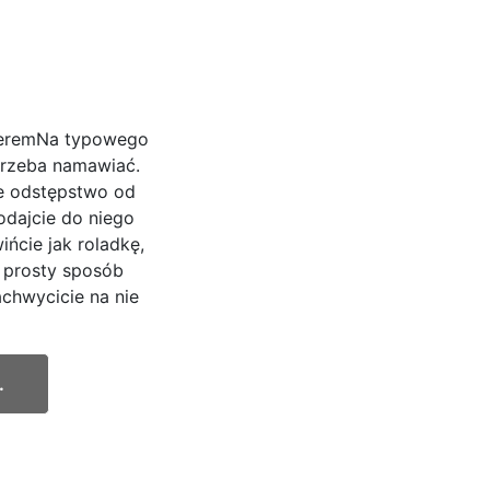
seremNa typowego
trzeba namawiać.
łe odstępstwo od
odajcie do niego
ińcie jak roladkę,
 prosty sposób
achwycicie na nie
.