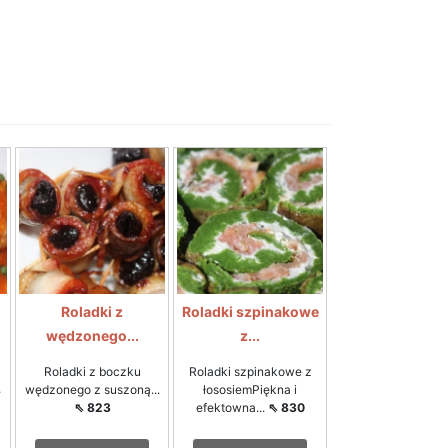
Roladki z
Roladki szpinakowe
wędzonego...
z...
z
Roladki z boczku
Roladki szpinakowe z
⇖
wędzonego z suszoną...
łososiemPiękna i
⇖ 823
efektowna...
⇖ 830