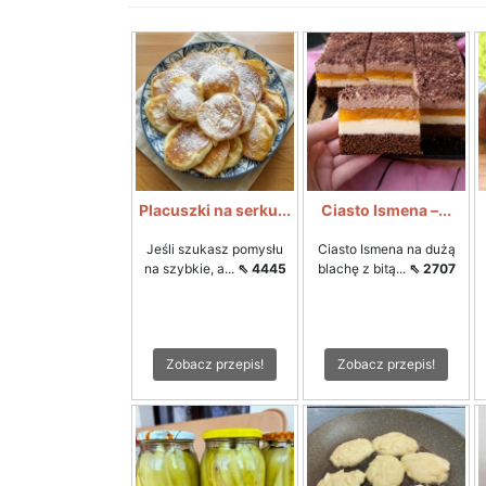
Placuszki na serku...
Ciasto Ismena –...
Jeśli szukasz pomysłu
Ciasto Ismena na dużą
na szybkie, a...
⇖ 4445
blachę z bitą...
⇖ 2707
Zobacz przepis!
Zobacz przepis!