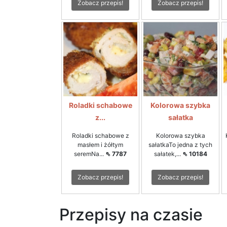
Zobacz przepis!
Zobacz przepis!
Roladki schabowe
Kolorowa szybka
z...
sałatka
Roladki schabowe z
Kolorowa szybka
masłem i żółtym
sałatkaTo jedna z tych
seremNa...
⇖ 7787
sałatek,...
⇖ 10184
Zobacz przepis!
Zobacz przepis!
Przepisy na czasie