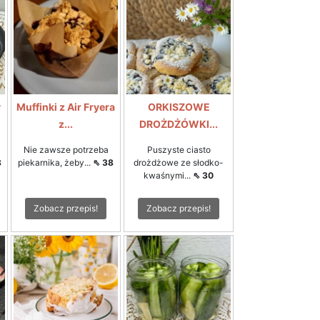
y
Muffinki z Air Fryera
ORKISZOWE
z...
DROŻDŻÓWKI...
Nie zawsze potrzeba
Puszyste ciasto
8
piekarnika, żeby...
⇖ 38
drożdżowe ze słodko-
kwaśnymi...
⇖ 30
Zobacz przepis!
Zobacz przepis!