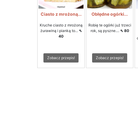
Ciasto z mrożoną...
Obłędne ogórki...
Kruche ciasto z mrożoną
Robię te ogórki już trzeci
żurawiną i pianką to...
⇖
rok, są pyszne....
⇖ 80
40
Zobacz przepis!
Zobacz przepis!