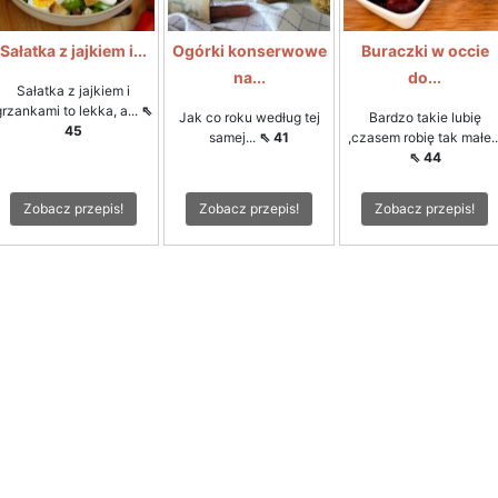
Sałatka z jajkiem i...
Ogórki konserwowe
Buraczki w occie
na...
do...
Sałatka z jajkiem i
grzankami to lekka, a...
⇖
Jak co roku według tej
Bardzo takie lubię
45
samej...
⇖ 41
,czasem robię tak małe..
⇖ 44
Zobacz przepis!
Zobacz przepis!
Zobacz przepis!