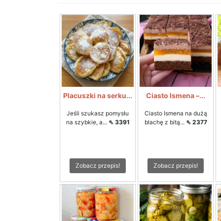
Placuszki na serku...
Ciasto Ismena –...
Jeśli szukasz pomysłu
Ciasto Ismena na dużą
na szybkie, a...
⇖ 3391
blachę z bitą...
⇖ 2377
Zobacz przepis!
Zobacz przepis!