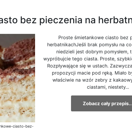
asto bez pieczenia na herbat
Proste śmietankowe ciasto bez p
herbatnikachJeśli brak pomysłu na co
niedzieli jest dobrym pomysłem, 
wypróbujcie tego ciasta. Proste, szybki
Rozpływające się w ustach. Zazwyczaj
propozycji macie pod ręką. Miało b
właściwie na wzór zebry z kakaow
ciastami, niestety...
Zobacz cały przepis..
ankowe-ciasto-bez-