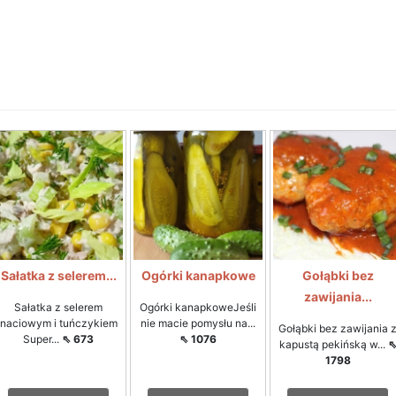
Sałatka z selerem...
Ogórki kanapkowe
Gołąbki bez
zawijania...
Sałatka z selerem
Ogórki kanapkoweJeśli
naciowym i tuńczykiem
nie macie pomysłu na...
Gołąbki bez zawijania 
Super...
⇖ 673
⇖ 1076
kapustą pekińską w...
1798