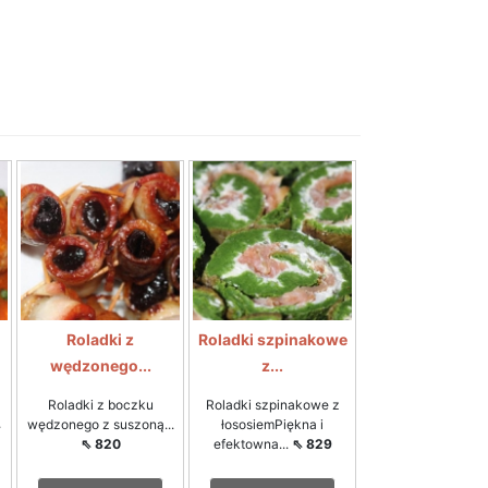
Roladki z
Roladki szpinakowe
wędzonego...
z...
z
Roladki z boczku
Roladki szpinakowe z
⇖
wędzonego z suszoną...
łososiemPiękna i
⇖ 820
efektowna...
⇖ 829