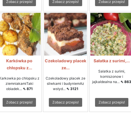
Zobacz przepis!
Zobacz przepis!
Zobacz przepis!
Karkówka po
Czekoladowy placek
Sałatka z surimi,...
chłopsku z...
ze...
Salatka z surimi,
korniszonow i
Karkowka po chlopsku z
Czekoladowy placek ze
jajkaIdealna na...
⇖ 86
ziemniakamiTaki
sliwkami i budyniemAz
obiadek...
⇖ 871
wstyd...
⇖ 3121
Zobacz przepis!
Zobacz przepis!
Zobacz przepis!