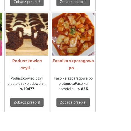
Zobacz przepis!
Zobacz przepis!
Poduszkowiec
Fasolka szparagowa
czyli...
po...
Poduszkowiec czyli
Fasolka szparagowa po
3
ciasto czekoladowe z...
bretonskuFasolka
⇖ 10477
obrodzila...
⇖ 855
Zobacz przepis!
Zobacz przepis!