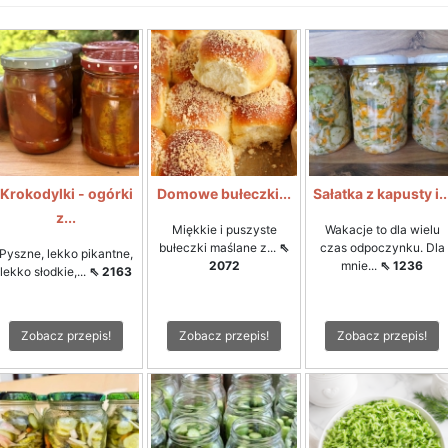
Krokodylki - ogórki
Domowe bułeczki...
Sałatka z kapusty i..
z...
Miękkie i puszyste
Wakacje to dla wielu
bułeczki maślane z...
⇖
czas odpoczynku. Dla
Pyszne, lekko pikantne,
2072
mnie...
⇖ 1236
lekko słodkie,...
⇖ 2163
Zobacz przepis!
Zobacz przepis!
Zobacz przepis!