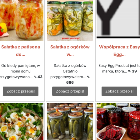
Sałatka z patisona
Sałatka z ogórków
Współpraca z Easy
do...
w...
Egg...
Od kiedy pamiętam, w
Sałatka z ogórków
Easy Egg Product jest t
moim domu
Ostatnio
marka, która...
⇖ 39
przygotowywano...
⇖ 43
przygotowywałem...
⇖
666
Zobacz przepis!
Zobacz przepis!
Zobacz przepis!