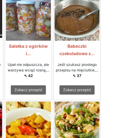
Sałatka z ogórków
Babeczki
i...
czekoladowe z...
o
Upał nie odpuszcza, ale
Jeśli szukasz prostego
warzywa wciąż rosną,...
przepisu na mięciutkie,...
⇖ 42
⇖ 37
Zobacz przepis!
Zobacz przepis!