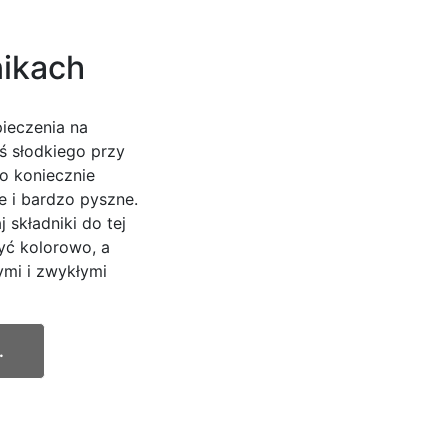
nikach
ieczenia na
ś słodkiego przy
to koniecznie
e i bardzo pyszne.
 składniki do tej
yć kolorowo, a
ymi i zwykłymi
.