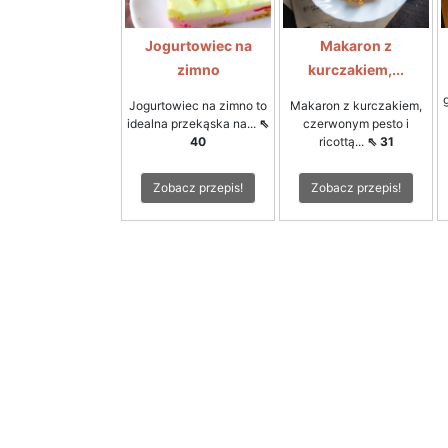
Jogurtowiec na
Makaron z
zimno
kurczakiem,...
Jogurtowiec na zimno to
Makaron z kurczakiem,
idealna przekąska na...
⇖
czerwonym pesto i
40
ricottą...
⇖ 31
Zobacz przepis!
Zobacz przepis!