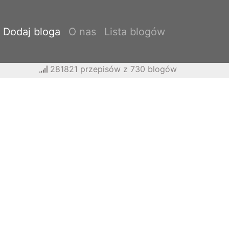
Dodaj bloga
O nas
Lista blogów
281821 przepisów z 730 blogów