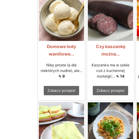
Domowe lody
Czy kaszankę
waniliowe...
można...
Niby proste (a dla
Kaszanka ma w sobie
niektórych nudne), ale...
coś z kuchennej
⇖ 9
nostalgii:...
⇖ 14
Zobacz przepis!
Zobacz przepis!