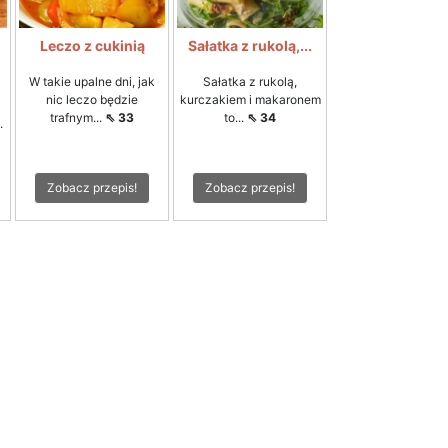
Leczo z cukinią
Sałatka z rukolą,...
W takie upalne dni, jak
Sałatka z rukolą,
nic leczo będzie
kurczakiem i makaronem
trafnym...
⇖ 33
to...
⇖ 34
.
Zobacz przepis!
Zobacz przepis!