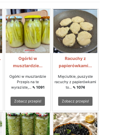
.
Ogórki w
Racuchy z
musztardzie...
papierówkami...
Ogórki w musztardzie
Mięciutkie, puszyste
Przepis na te
racuchy z papierówkami
wyraziste,...
⇖ 1091
to...
⇖ 1074
Zobacz przepis!
Zobacz przepis!