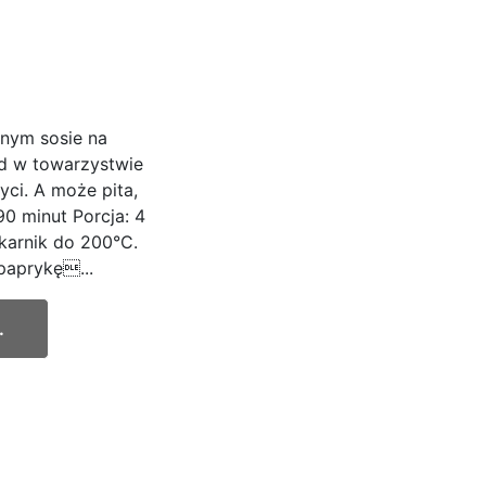
nym sosie na
d w towarzystwie
ci. A może pita,
0 minut Porcja: 4
ekarnik do 200°C.
paprykę...
.