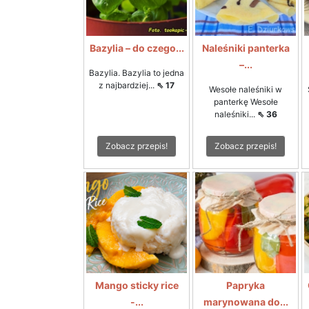
Bazylia – do czego...
Naleśniki panterka
–...
Bazylia. Bazylia to jedna
z najbardziej...
⇖ 17
Wesołe naleśniki w
panterkę Wesołe
naleśniki...
⇖ 36
Zobacz przepis!
Zobacz przepis!
Mango sticky rice
Papryka
-...
marynowana do...