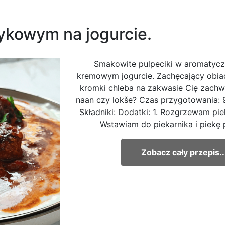
rykowym na jogurcie.
Smakowite pulpeciki w aromatycz
kremowym jogurcie. Zachęcający obia
kromki chleba na zakwasie Cię zachwy
naan czy lokše? Czas przygotowania: 9
Składniki: Dodatki: 1. Rozgrzewam pi
Wstawiam do piekarnika i piekę 
Zobacz cały przepis..