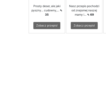
Prosty deser, ale jaki
Nasz przepis pochodzi
pyszny... cudowny,...
⇖
od znajomej naszej
35
mamy i...
⇖ 69
Zobacz przepis!
Zobacz przepis!