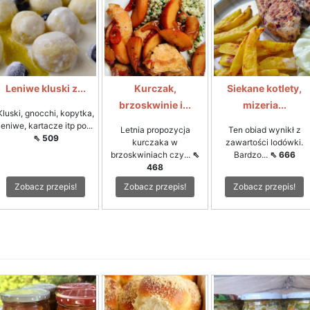
Leniwe kluski z...
Kurczak,
Siekane kotlety,
brzoskwinie i...
mizeria...
Kluski, gnocchi, kopytka,
leniwe, kartacze itp po...
Letnia propozycja
Ten obiad wynikł z
⇖ 509
kurczaka w
zawartości lodówki.
brzoskwiniach czy...
⇖
Bardzo...
⇖ 666
468
Zobacz przepis!
Zobacz przepis!
Zobacz przepis!