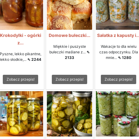
Krokodylki - ogórki
Domowe bułeczki...
Sałatka z kapusty i..
z...
Miękkie i puszyste
Wakacje to dla wielu
bułeczki maślane z...
⇖
czas odpoczynku. Dla
Pyszne, lekko pikantne,
2133
mnie...
⇖ 1280
lekko słodkie,...
⇖ 2244
Zobacz przepis!
Zobacz przepis!
Zobacz przepis!