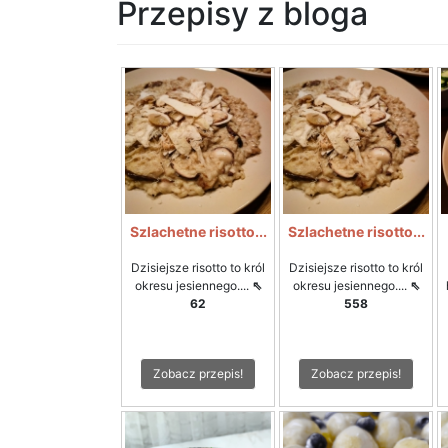
Przepisy z bloga
Szlachetne risotto...
Szlachetne risotto...
Dzisiejsze risotto to król
Dzisiejsze risotto to król
okresu jesiennego....
⇖
okresu jesiennego....
⇖
62
558
Zobacz przepis!
Zobacz przepis!