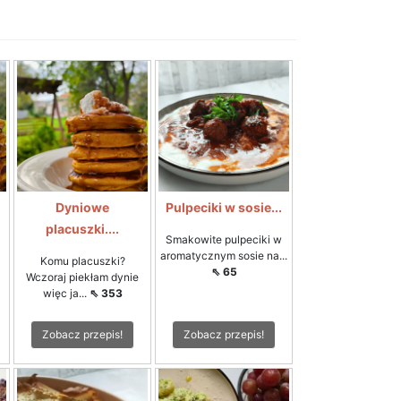
Dyniowe
Pulpeciki w sosie...
placuszki....
Smakowite pulpeciki w
aromatycznym sosie na...
Komu placuszki?
⇖ 65
Wczoraj piekłam dynie
więc ja...
⇖ 353
Zobacz przepis!
Zobacz przepis!