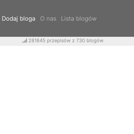
Dodaj bloga
O nas
Lista blogów
281845 przepisów z 730 blogów