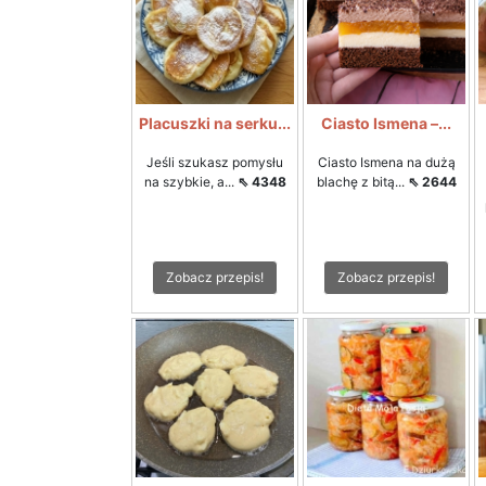
Placuszki na serku...
Ciasto Ismena –...
Jeśli szukasz pomysłu
Ciasto Ismena na dużą
na szybkie, a...
⇖ 4348
blachę z bitą...
⇖ 2644
Zobacz przepis!
Zobacz przepis!