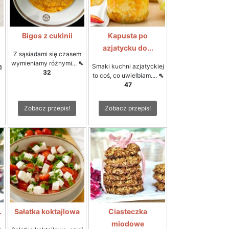
Bigos z cukinii
Kapusta po
azjatycku do...
Z sąsiadami się czasem
wymieniamy różnymi...
⇖
ą
Smaki kuchni azjatyckiej
32
to coś, co uwielbiam....
⇖
47
Zobacz przepis!
Zobacz przepis!
.
Sałatka koktajlowa
Ciasteczka
miodowe