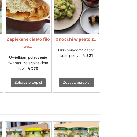
Zapiekane ciasto filo
Gnocchi w pesto z...
ze...
Dziś obiadoma części
serii, pełny...
⇖ 321
Uwielbiam połączenie
twarogu ze szpinakiem
lub...
⇖ 570
Zobacz przepis!
Zobacz przepis!