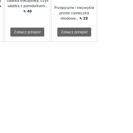
ę
Sałatka koktajlowa, czyli
⇖
sałatka z pomidorkami...
Przepyszne i niezwykle
⇖ 49
proste ciasteczka
miodowe...
⇖ 28
Zobacz przepis!
Zobacz przepis!