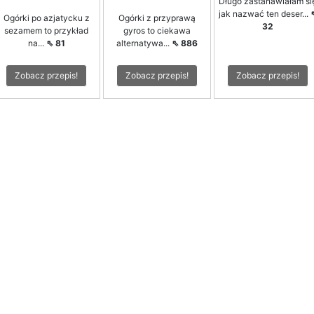
Długo zastanawiałam si
jak nazwać ten deser...
Ogórki po azjatycku z
Ogórki z przyprawą
32
sezamem to przykład
gyros to ciekawa
na...
⇖ 81
alternatywa...
⇖ 886
Zobacz przepis!
Zobacz przepis!
Zobacz przepis!