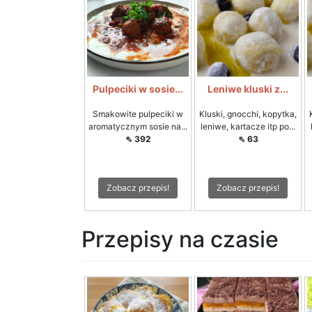
Pulpeciki w sosie...
Leniwe kluski z...
Smakowite pulpeciki w
Kluski, gnocchi, kopytka,
aromatycznym sosie na...
leniwe, kartacze itp po...
⇖ 392
⇖ 63
Zobacz przepis!
Zobacz przepis!
Przepisy na czasie