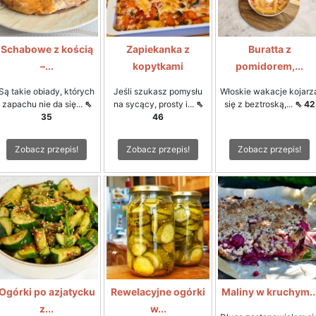
Schabowe z kością
Zapiekanka z
Buratta z
–...
kopytkami
pomidorem,...
Są takie obiady, których
Jeśli szukasz pomysłu
Włoskie wakacje kojarz
zapachu nie da się...
⇖
na sycący, prosty i...
⇖
się z beztroską,...
⇖ 42
35
46
Zobacz przepis!
Zobacz przepis!
Zobacz przepis!
Ogórki po azjatycku
Rewelacyjne ogórki
Maliny w kruchym..
z...
w...