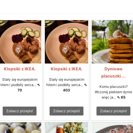
Klopsiki z IKEA.
Klopsiki z IKEA.
Dyniowe
placuszki....
Stały się europejskim
Stały się europejskim
hitem i podbiły serca...
⇖
hitem i podbiły serca...
⇖
Komu placuszki?
70
403
Wczoraj piekłam dynie
więc ja...
⇖ 65
Zobacz przepis!
Zobacz przepis!
Zobacz przepis!