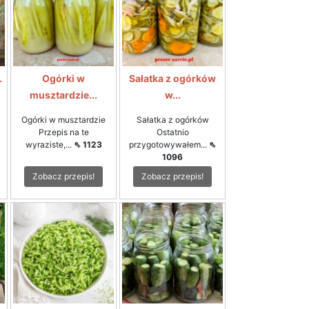
.
Ogórki w
Sałatka z ogórków
musztardzie...
w...
Ogórki w musztardzie
Sałatka z ogórków
Przepis na te
Ostatnio
wyraziste,...
⇖ 1123
przygotowywałem...
⇖
1096
Zobacz przepis!
Zobacz przepis!