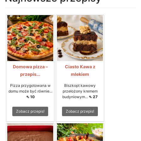
Domowa pizza –
Ciasto Kawa z
przepis...
mlekiem
Pizza przygotowana w
Biszkopt kawowy
domu może być równie...
przełożony kremem
⇖ 10
budyniowym...
⇖ 27
Zobacz przepis!
Zobacz przepis!