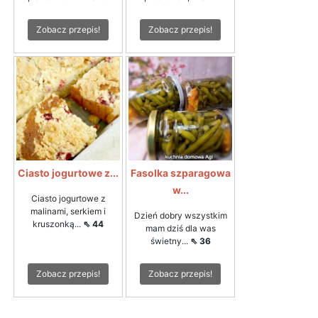
Zobacz przepis!
Zobacz przepis!
Ciasto jogurtowe z...
Fasolka szparagowa
w...
Ciasto jogurtowe z
malinami, serkiem i
Dzień dobry wszystkim
kruszonką...
⇖ 44
mam dziś dla was
świetny...
⇖ 36
Zobacz przepis!
Zobacz przepis!