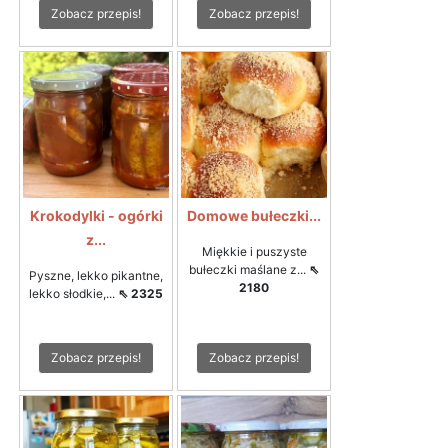
Zobacz przepis!
Zobacz przepis!
Krokodylki - ogórki
Domowe bułeczki...
z...
Miękkie i puszyste
bułeczki maślane z...
⇖
Pyszne, lekko pikantne,
2180
lekko słodkie,...
⇖ 2325
Zobacz przepis!
Zobacz przepis!