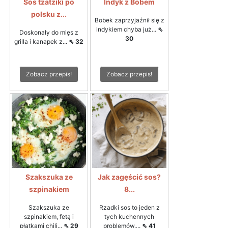
Sos tzatziki po
Indyk z Bobem
polsku z...
Bobek zaprzyjaźnił się z
indykiem chyba już...
⇖
Doskonały do mięs z
30
grilla i kanapek z...
⇖ 32
Zobacz przepis!
Zobacz przepis!
Szakszuka ze
Jak zagęścić sos?
szpinakiem
8...
Szakszuka ze
Rzadki sos to jeden z
szpinakiem, fetą i
tych kuchennych
płatkami chili...
⇖ 29
problemów,...
⇖ 41