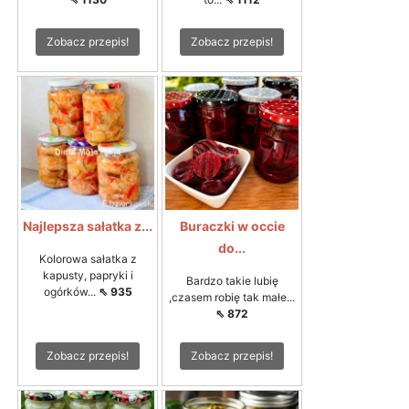
Zobacz przepis!
Zobacz przepis!
Najlepsza sałatka z...
Buraczki w occie
do...
Kolorowa sałatka z
kapusty, papryki i
Bardzo takie lubię
ogórków...
⇖ 935
,czasem robię tak małe...
⇖ 872
Zobacz przepis!
Zobacz przepis!