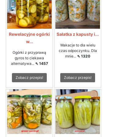
Rewelacyjne ogórki
Sałatka z kapusty i...
w...
Wakacje to dla wielu
czas odpoczynku. Dla
Ogórki z przyprawą
mnie...
⇖ 1320
gyros to ciekawa
alternatywa...
⇖ 1457
Zobacz przepis!
Zobacz przepis!