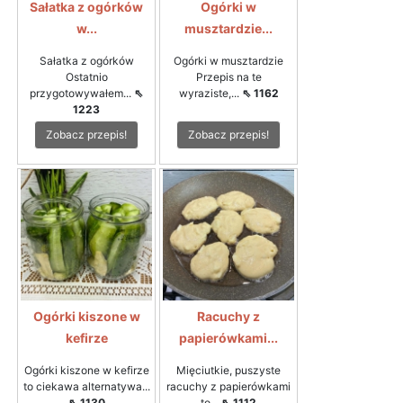
Sałatka z ogórków
Ogórki w
w...
musztardzie...
Sałatka z ogórków
Ogórki w musztardzie
Ostatnio
Przepis na te
przygotowywałem...
⇖
wyraziste,...
⇖ 1162
1223
Zobacz przepis!
Zobacz przepis!
Ogórki kiszone w
Racuchy z
kefirze
papierówkami...
Ogórki kiszone w kefirze
Mięciutkie, puszyste
to ciekawa alternatywa...
racuchy z papierówkami
⇖ 1130
to...
⇖ 1112