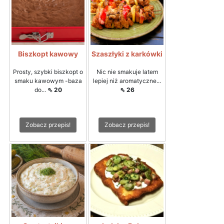
Biszkopt kawowy
Szaszłyki z karkówki
Prosty, szybki biszkopt o
Nic nie smakuje latem
smaku kawowym -baza
lepiej niż aromatyczne...
do...
⇖ 20
⇖ 26
Zobacz przepis!
Zobacz przepis!