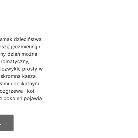
i smak dzieciństwa
aszą jęczmienną i
dny dzień można
Aromatyczny,
niezwykle prosty w
t skromna kasza
ami i delikatnym
rozgrzewa i koi
d pokoleń pojawia
.