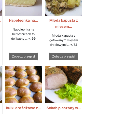
.
Napoleonka na...
Młoda kapusta z
miesem...
Napoleonka na
herbatnikach to
Młoda kapusta z
delikatny,...
⇖ 99
gotowanym mięsem
drobiowym i...
⇖ 72
Zobacz przepis!
Zobacz przepis!
Bułki drożdżowe z...
Schab pieczony w...