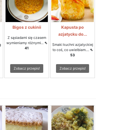
Bigos z cukinii
Kapusta po
azjatycku do...
Z sąsiadami się czasem
wymieniamy różnymi...
⇖
ą
Smaki kuchni azjatyckiej
41
to coś, co uwielbiam....
⇖
53
Zobacz przepis!
Zobacz przepis!