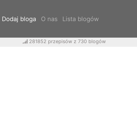
Dodaj bloga
O nas
Lista blogów
281852 przepisów z 730 blogów