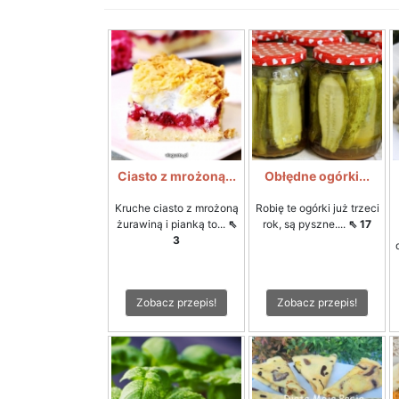
Ciasto z mrożoną...
Obłędne ogórki...
Kruche ciasto z mrożoną
Robię te ogórki już trzeci
żurawiną i pianką to...
⇖
rok, są pyszne....
⇖ 17
3
Zobacz przepis!
Zobacz przepis!