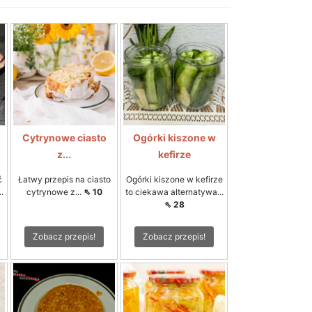
Cytrynowe ciasto
Ogórki kiszone w
z...
kefirze
ć
Łatwy przepis na ciasto
Ogórki kiszone w kefirze
.
cytrynowe z...
⇖ 10
to ciekawa alternatywa...
⇖ 28
Zobacz przepis!
Zobacz przepis!