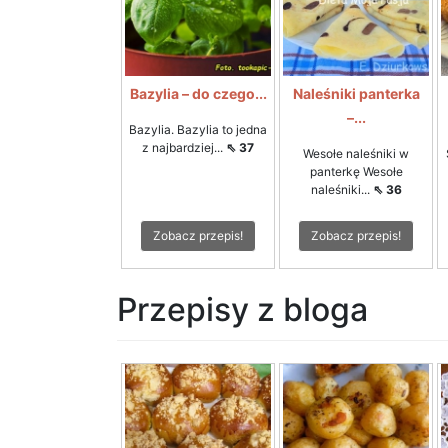
Bazylia – do czego...
Naleśniki panterka
–...
Bazylia. Bazylia to jedna
z najbardziej...
⇖ 37
Wesołe naleśniki w
panterkę Wesołe
naleśniki...
⇖ 36
Zobacz przepis!
Zobacz przepis!
Przepisy z bloga