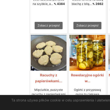
na szybkie, a...
⇖ 4384
blachę z bitą...
⇖ 2662
Zobacz przepis!
Zobacz przepis!
Racuchy z
Rewelacyjne ogórki
papierówkami...
w...
Mięciutkie, puszyste
Ogórki z przyprawą
racuchy z papierówkami
gyros to ciekawa
to...
⇖ 1096
alternatywa...
⇖ 1055
Ta strona używa plików cookie w celu usprawnienia i ułatwie
Zobacz przepis!
Zobacz przepis!