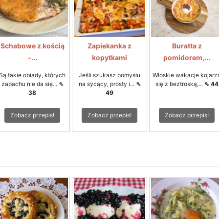
Schabowe z kością
Zapiekanka z
Buratta z
–...
kopytkami
pomidorem,...
Są takie obiady, których
Jeśli szukasz pomysłu
Włoskie wakacje kojarz
zapachu nie da się...
⇖
na sycący, prosty i...
⇖
się z beztroską,...
⇖ 44
38
49
Zobacz przepis!
Zobacz przepis!
Zobacz przepis!