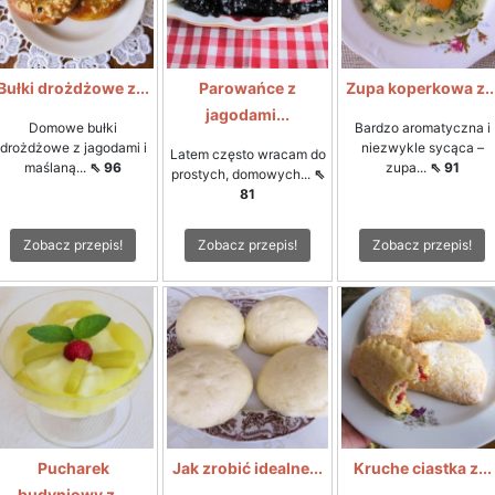
Bułki drożdżowe z...
Parowańce z
Zupa koperkowa z..
jagodami...
Domowe bułki
Bardzo aromatyczna i
drożdżowe z jagodami i
niezwykle sycąca –
Latem często wracam do
maślaną...
⇖ 96
zupa...
⇖ 91
prostych, domowych...
⇖
81
Zobacz przepis!
Zobacz przepis!
Zobacz przepis!
Pucharek
Jak zrobić idealne...
Kruche ciastka z...
budyniowy z...