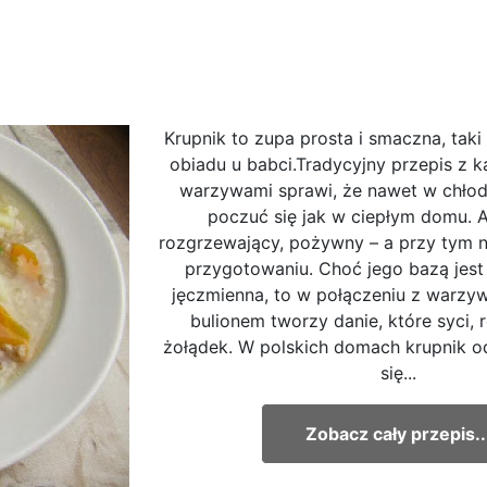
Krupnik to zupa prosta i smaczna, tak
obiadu u babci.Tradycyjny przepis z k
warzywami sprawi, że nawet w chło
poczuć się jak w ciepłym domu. 
rozgrzewający, pożywny – a przy tym 
przygotowaniu. Choć jego bazą jes
jęczmienna, to w połączeniu z warzyw
bulionem tworzy danie, które syci, 
żołądek. W polskich domach krupnik o
się...
Zobacz cały przepis..