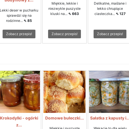
Miękkie, lekkie i
Delikatne, maślane i
niezwykle puszyste
lekko chrupiące
Lekki deser w pucharku
kluski na...
⇖ 663
ciasteczka...
⇖ 127
sprawdzi się na
rodzinne...
⇖ 85
Zobacz przepis!
Zobacz przepis!
Zobacz przepis!
Krokodylki - ogórki
Domowe bułeczki...
Sałatka z kapusty i..
z...
Miękkie i puszyste
Wakacje to dla wielu