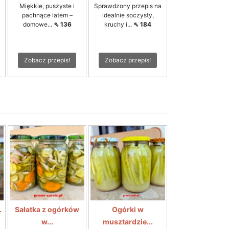
Miękkie, puszyste i
Sprawdzony przepis na
pachnące latem –
idealnie soczysty,
domowe...
⇖ 136
kruchy i...
⇖ 184
Zobacz przepis!
Zobacz przepis!
.
Sałatka z ogórków
Ogórki w
w...
musztardzie...