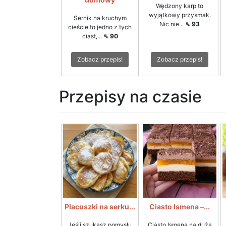
Wędzony karp to
wyjątkowy przysmak.
Sernik na kruchym
Nic nie...
⇖ 93
cieście to jedno z tych
ciast,...
⇖ 90
Zobacz przepis!
Zobacz przepis!
Przepisy na czasie
Placuszki na serku...
Ciasto Ismena –...
Jeśli szukasz pomysłu
Ciasto Ismena na dużą