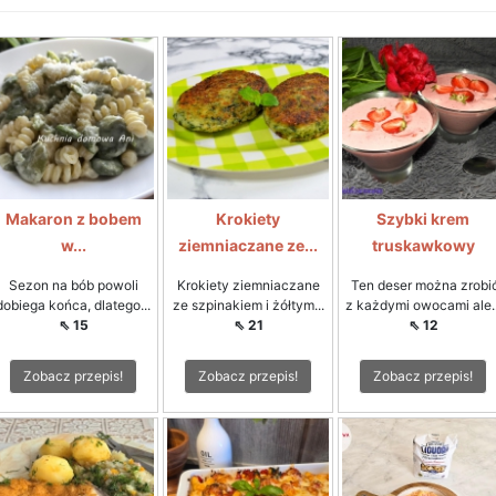
Makaron z bobem
Krokiety
Szybki krem
w...
ziemniaczane ze...
truskawkowy
Sezon na bób powoli
Krokiety ziemniaczane
Ten deser można zrobi
dobiega końca, dlatego...
ze szpinakiem i żółtym...
z każdymi owocami ale..
⇖ 15
⇖ 21
⇖ 12
Zobacz przepis!
Zobacz przepis!
Zobacz przepis!