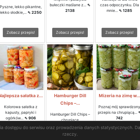
bułeczki maślane z...
⇖
czas odpoczynku. Dla
Pyszne, lekko pikantne,
2138
mnie...
⇖ 1285
lekko słodkie,...
⇖ 2250
Zobacz przepis!
Zobacz przepis!
Zobacz przepis!
Najlepsza sałatka z...
Hamburger Dill
Mizeria na zimę w..
Chips –...
Kolorowa sałatka z
Poznaj mój sprawdzon
kapusty, papryki i
przepis na chrupiącą...
Hamburger Dill Chips –
ogórków...
⇖ 906
742
chrupiące
amerykańskie...
⇖ 747
nia dostępu do serwisu oraz prowadzenia danych statystycznych. Da
rzeczy.
Zobacz przepis!
Zobacz przepis!
Zobacz przepis!