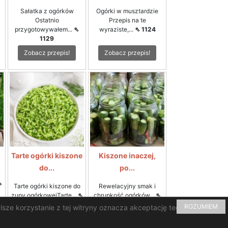
Sałatka z ogórków
Ogórki w musztardzie
Ostatnio
Przepis na te
przygotowywałem...
⇖
wyraziste,...
⇖ 1124
1129
Zobacz przepis!
Zobacz przepis!
.
Tarte ogórki kiszone
Kiszone inaczej,
do...
po...
y
⇖
Tarte ogórki kiszone do
Rewelacyjny smak i
zupy ogórkowejTarte...
⇖
chrupkość ogórków...
⇖
697
689
ROZUMIEM
lsze korzystanie z tej witryny oznacza akceptację tego stanu
Zobacz przepis!
Zobacz przepis!