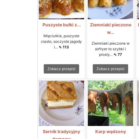
Puszyste bułki z...
Ziemniaki pieczone
w...
Mięciutkie, puszyste
ciasto, soczyste jagody
Ziemniaki pieczone w
i...
⇖ 113
airfryer to szybki i
prosty...
⇖ 77
Zobacz przepis!
Zobacz przepis!
Sernik tradycyjny
Karp wędzony
domowy