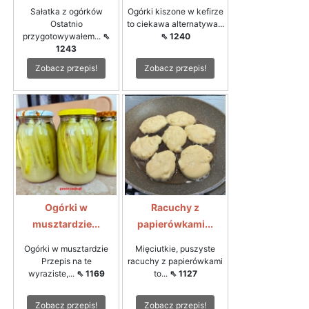
Sałatka z ogórków
Ogórki kiszone w kefirze
Ostatnio
to ciekawa alternatywa...
przygotowywałem...
⇖
⇖ 1240
1243
Zobacz przepis!
Zobacz przepis!
Ogórki w
Racuchy z
musztardzie...
papierówkami...
Ogórki w musztardzie
Mięciutkie, puszyste
Przepis na te
racuchy z papierówkami
wyraziste,...
⇖ 1169
to...
⇖ 1127
Zobacz przepis!
Zobacz przepis!