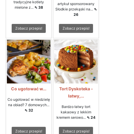
tradycyjne kotlety
artykuł sponsorowany
mielone z...
⇖ 38
Słodkie przekąski na...
⇖
26
Zobacz przepis!
Zobacz przepis!
Co ugotować w...
Tort Dyskoteka -
łatwy,...
Co ugotować w niedzielę
na obiad? 7 domowych...
Bardzo łatwy tort
⇖ 32
kakaowy z lekkim
kremem serowo...
⇖ 24
Zobacz przepis!
Zobacz przepis!