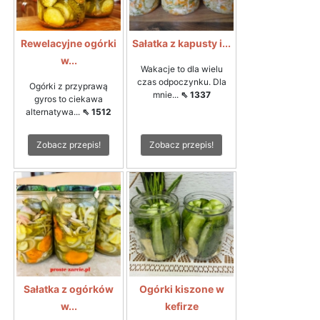
Rewelacyjne ogórki
Sałatka z kapusty i...
w...
Wakacje to dla wielu
czas odpoczynku. Dla
Ogórki z przyprawą
mnie...
⇖ 1337
gyros to ciekawa
alternatywa...
⇖ 1512
Zobacz przepis!
Zobacz przepis!
Sałatka z ogórków
Ogórki kiszone w
w...
kefirze