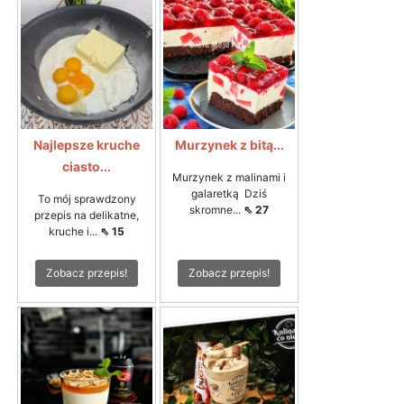
Najlepsze kruche
Murzynek z bitą...
ciasto...
Murzynek z malinami i
galaretką Dziś
To mój sprawdzony
skromne...
⇖ 27
przepis na delikatne,
kruche i...
⇖ 15
Zobacz przepis!
Zobacz przepis!