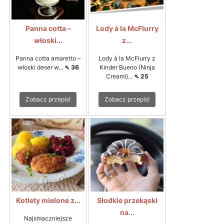
Panna cotta –
Lody à la McFlurry
włoski...
z...
Panna cotta amaretto –
Lody à la McFlurry z
włoski deser w...
⇖ 36
Kinder Bueno (Ninja
Creami)...
⇖ 25
Zobacz przepis!
Zobacz przepis!
Kotlety mielone z...
Słodkie przekąski
na...
Najsmaczniejsze