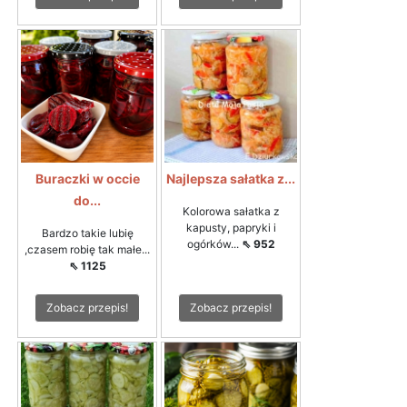
Buraczki w occie
Najlepsza sałatka z...
do...
Kolorowa sałatka z
kapusty, papryki i
Bardzo takie lubię
ogórków...
⇖ 952
,czasem robię tak małe...
⇖ 1125
Zobacz przepis!
Zobacz przepis!