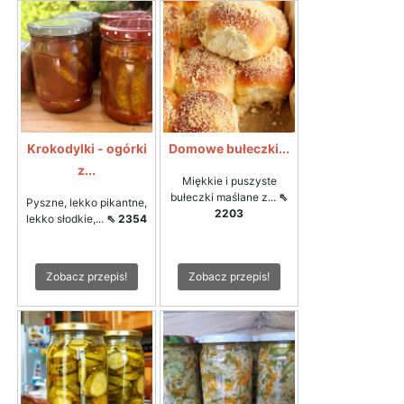
Krokodylki - ogórki
Domowe bułeczki...
z...
Miękkie i puszyste
bułeczki maślane z...
⇖
Pyszne, lekko pikantne,
2203
lekko słodkie,...
⇖ 2354
Zobacz przepis!
Zobacz przepis!