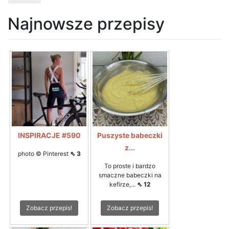
Najnowsze przepisy
INSPIRACJE #590
Puszyste babeczki
z...
photo © Pinterest
⇖ 3
To proste i bardzo
smaczne babeczki na
kefirze,...
⇖ 12
Zobacz przepis!
Zobacz przepis!