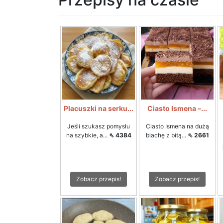
Placuszki na serku...
Ciasto Ismena –...
Jeśli szukasz pomysłu
Ciasto Ismena na dużą
na szybkie, a...
⇖ 4384
blachę z bitą...
⇖ 2661
Zobacz przepis!
Zobacz przepis!