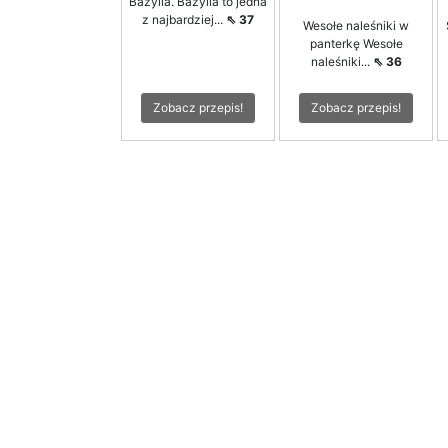
Bazylia. Bazylia to jedna
z najbardziej...
⇖ 37
Wesołe naleśniki w
panterkę Wesołe
naleśniki...
⇖ 36
Zobacz przepis!
Zobacz przepis!