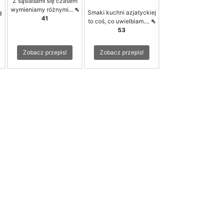
Z sąsiadami się czasem
wymieniamy różnymi...
⇖
ą
Smaki kuchni azjatyckiej
41
to coś, co uwielbiam....
⇖
53
Zobacz przepis!
Zobacz przepis!