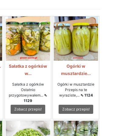
.
Sałatka z ogórków
Ogórki w
w...
musztardzie...
Sałatka z ogórków
Ogórki w musztardzie
Ostatnio
Przepis na te
przygotowywałem...
⇖
wyraziste,...
⇖ 1124
1129
Zobacz przepis!
Zobacz przepis!