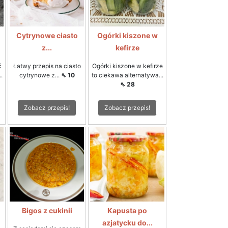
Cytrynowe ciasto
Ogórki kiszone w
z...
kefirze
ć
Łatwy przepis na ciasto
Ogórki kiszone w kefirze
.
cytrynowe z...
⇖ 10
to ciekawa alternatywa...
⇖ 28
Zobacz przepis!
Zobacz przepis!
Bigos z cukinii
Kapusta po
azjatycku do...