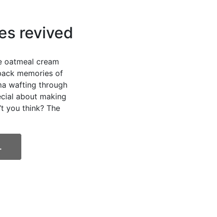
es revived
e oatmeal cream
 back memories of
ma wafting through
ecial about making
’t you think? The
.