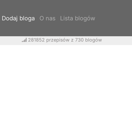
Dodaj bloga
O nas
Lista blogów
281852 przepisów z 730 blogów