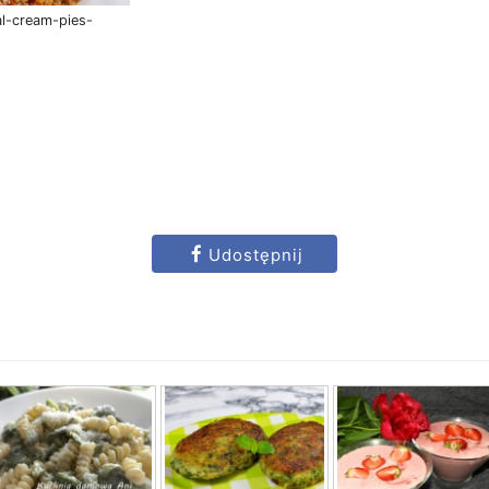
l-cream-pies-
Udostępnij