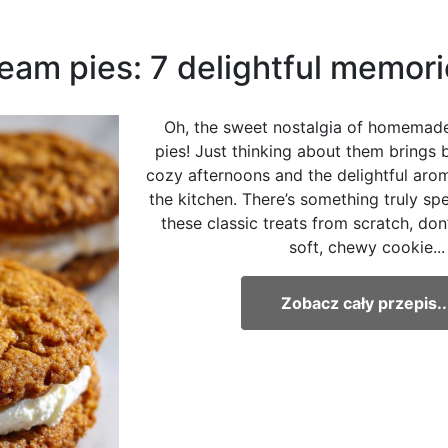
m pies: 7 delightful memori
Oh, the sweet nostalgia of homemad
pies! Just thinking about them brings
cozy afternoons and the delightful aro
the kitchen. There’s something truly sp
these classic treats from scratch, don
soft, chewy cookie...
Zobacz cały przepis..