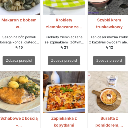
Makaron z bobem
Krokiety
Szybki krem
w...
ziemniaczane ze...
truskawkowy
Sezon na bób powoli
Krokiety ziemniaczane
Ten deser można zrobi
dobiega końca, dlatego...
ze szpinakiem i żółtym...
z każdymi owocami ale..
⇖ 15
⇖ 21
⇖ 12
Zobacz przepis!
Zobacz przepis!
Zobacz przepis!
Schabowe z kością
Zapiekanka z
Buratta z
–...
kopytkami
pomidorem,...