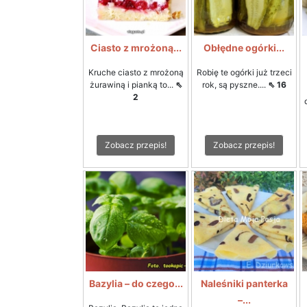
Ciasto z mrożoną...
Obłędne ogórki...
Kruche ciasto z mrożoną
Robię te ogórki już trzeci
żurawiną i pianką to...
⇖
rok, są pyszne....
⇖ 16
2
Zobacz przepis!
Zobacz przepis!
Bazylia – do czego...
Naleśniki panterka
–...