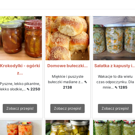
Krokodylki - ogórki
Domowe bułeczki...
Sałatka z kapusty i..
z...
Miękkie i puszyste
Wakacje to dla wielu
bułeczki maślane z...
⇖
czas odpoczynku. Dla
Pyszne, lekko pikantne,
2138
mnie...
⇖ 1285
lekko słodkie,...
⇖ 2250
Zobacz przepis!
Zobacz przepis!
Zobacz przepis!