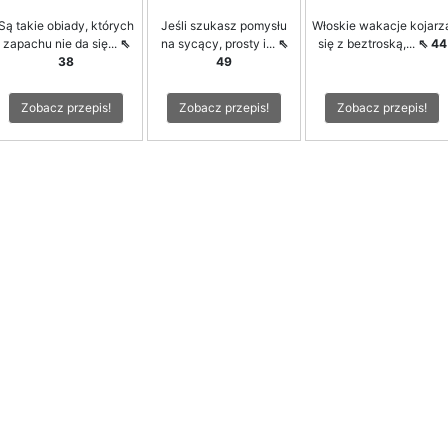
Są takie obiady, których
Jeśli szukasz pomysłu
Włoskie wakacje kojarz
zapachu nie da się...
⇖
na sycący, prosty i...
⇖
się z beztroską,...
⇖ 44
38
49
Zobacz przepis!
Zobacz przepis!
Zobacz przepis!