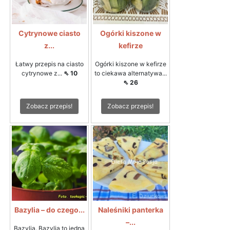
Cytrynowe ciasto
Ogórki kiszone w
z...
kefirze
Łatwy przepis na ciasto
Ogórki kiszone w kefirze
cytrynowe z...
⇖ 10
to ciekawa alternatywa...
⇖ 26
Zobacz przepis!
Zobacz przepis!
Bazylia – do czego...
Naleśniki panterka
–...
Bazylia. Bazylia to jedna