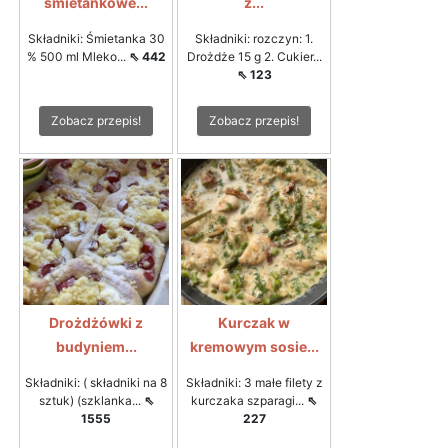
śmietankowe...
z...
Składniki: Śmietanka 30
Składniki: rozczyn: 1.
% 500 ml Mleko...
⇖ 442
Drożdże 15 g 2. Cukier...
⇖ 123
Zobacz przepis!
Zobacz przepis!
Drożdżówki z
Kurczak w
budyniem...
kremowym sosie...
Składniki: ( składniki na 8
Składniki: 3 małe filety z
sztuk) (szklanka...
⇖
kurczaka szparagi...
⇖
1555
227