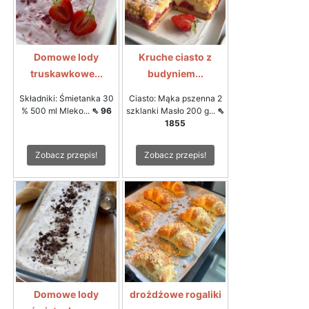
Domowe lody
Kruche ciasto z
truskawkowe...
budyniem...
Składniki: Śmietanka 30
Ciasto: Mąka pszenna 2
% 500 ml Mleko...
⇖ 96
szklanki Masło 200 g...
⇖
1855
Zobacz przepis!
Zobacz przepis!
Domowe lody
drożdżowe rogaliki