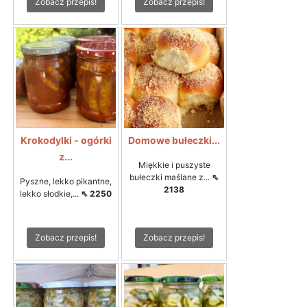
Zobacz przepis!
Zobacz przepis!
Krokodylki - ogórki
Domowe bułeczki...
z...
Miękkie i puszyste
bułeczki maślane z...
⇖
Pyszne, lekko pikantne,
2138
lekko słodkie,...
⇖ 2250
Zobacz przepis!
Zobacz przepis!