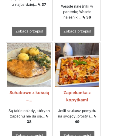
z najbardziej...
⇖ 37
Wesołe naleśniki w
panterkę Wesołe
naleśniki...
⇖ 36
Zobacz przepis!
Zobacz przepis!
Schabowe z kością
Zapiekanka z
–...
kopytkami
Są takie obiady, których
Jeśli szukasz pomysłu
zapachu nie da się...
⇖
na sycący, prosty i...
⇖
38
49
Zobacz przepis!
Zobacz przepis!