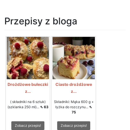
Przepisy z bloga
Drożdżowe bułeczki
Ciasto drożdżowe
z...
z...
( składniki na 6 sztuk)
Składniki: Mąka 600 g +
(szklanka 250 ml)...
⇖ 63
łyżka do rozczynu...
⇖
75
Zobacz przepis!
Zobacz przepis!