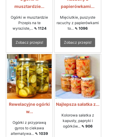
musztardzie...
papierówkami...
Ogórki w musztardzie
Mięciutkie, puszyste
Przepis na te
racuchy z papierówkami
wyraziste,...
⇖ 1124
to...
⇖ 1096
Zobacz przepis!
Zobacz przepis!
Rewelacyjne ogórki
Najlepsza sałatka z...
w...
Kolorowa sałatka z
kapusty, papryki i
Ogórki z przyprawą
ogórków...
⇖ 906
gyros to ciekawa
alternatywa...
⇖ 1039