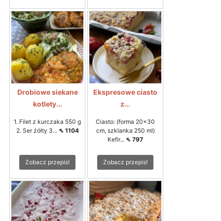
Drobiowe siekane
Ekspresowe ciasto
kotlety...
z...
1. Filet z kurczaka 550 g
Ciasto: (forma 20x30
2. Ser żółty 3...
⇖ 1104
cm, szklanka 250 ml)
Kefir...
⇖ 797
Zobacz przepis!
Zobacz przepis!