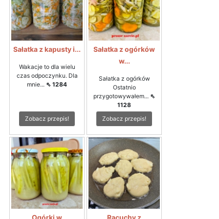
Sałatka z kapusty i...
Sałatka z ogórków
w...
Wakacje to dla wielu
czas odpoczynku. Dla
Sałatka z ogórków
mnie...
⇖ 1284
Ostatnio
przygotowywałem...
⇖
1128
Zobacz przepis!
Zobacz przepis!
Ogórki w
Racuchy z