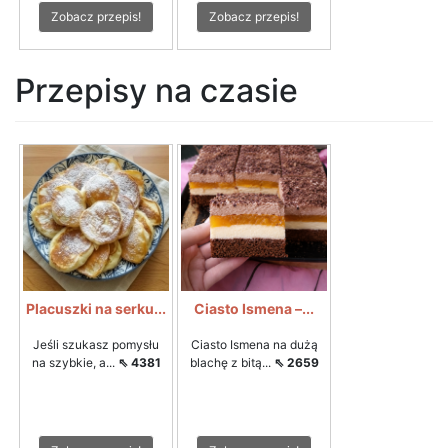
Zobacz przepis!
Zobacz przepis!
Przepisy na czasie
Placuszki na serku...
Ciasto Ismena –...
Jeśli szukasz pomysłu
Ciasto Ismena na dużą
na szybkie, a...
⇖ 4381
blachę z bitą...
⇖ 2659