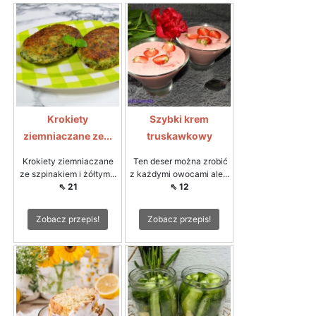
Krokiety
Szybki krem
ziemniaczane ze...
truskawkowy
Krokiety ziemniaczane
Ten deser można zrobić
ze szpinakiem i żółtym...
z każdymi owocami ale...
⇖ 21
⇖ 12
Zobacz przepis!
Zobacz przepis!