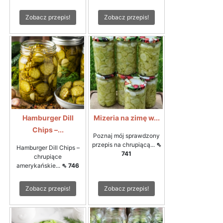
Zobacz przepis!
Zobacz przepis!
Hamburger Dill
Mizeria na zimę w...
Chips –...
Poznaj mój sprawdzony
przepis na chrupiącą...
⇖
Hamburger Dill Chips –
741
chrupiące
amerykańskie...
⇖ 746
Zobacz przepis!
Zobacz przepis!