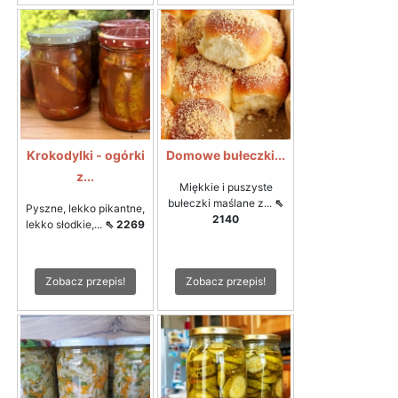
Krokodylki - ogórki
Domowe bułeczki...
z...
Miękkie i puszyste
bułeczki maślane z...
⇖
Pyszne, lekko pikantne,
2140
lekko słodkie,...
⇖ 2269
Zobacz przepis!
Zobacz przepis!