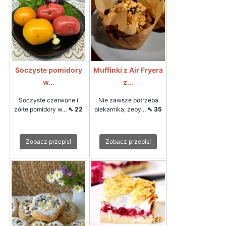
Soczyste pomidory
Muffinki z Air Fryera
w...
z...
Soczyste czerwone i
Nie zawsze potrzeba
żółte pomidory w...
⇖ 22
piekarnika, żeby...
⇖ 35
Zobacz przepis!
Zobacz przepis!