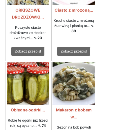
ORKISZOWE
Ciasto z mrożoną...
DROŻDŻÓWKI...
Kruche ciasto z mrożoną
żurawiną i pianką to...
⇖
Puszyste ciasto
39
drożdżowe ze słodko-
kwaśnymi...
⇖ 23
Zobacz przepis!
Zobacz przepis!
Obłędne ogórki...
Makaron z bobem
w...
Robię te ogórki już trzeci
rok, są pyszne....
⇖ 74
Sezon na bób powoli