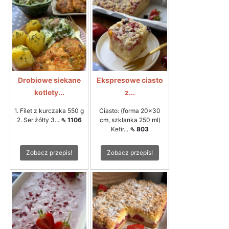
Drobiowe siekane
Ekspresowe ciasto
kotlety...
z...
1. Filet z kurczaka 550 g
Ciasto: (forma 20x30
2. Ser żółty 3...
⇖ 1106
cm, szklanka 250 ml)
Kefir...
⇖ 803
Zobacz przepis!
Zobacz przepis!