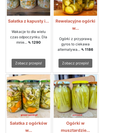
Sałatka z kapusty i...
Rewelacyjne ogórki
w...
Wakacje to dla wielu
czas odpoczynku. Dla
Ogórki z przyprawą
mnie...
⇖ 1290
gyros to ciekawa
alternatywa...
⇖ 1186
Zobacz przepis!
Zobacz przepis!
Sałatka z ogórków
Ogórki w
w...
musztardzie...