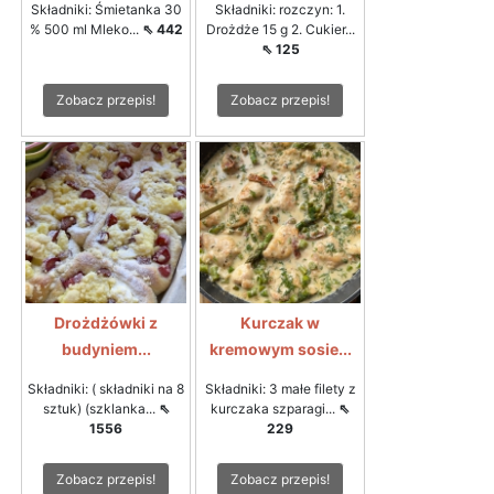
Składniki: Śmietanka 30
Składniki: rozczyn: 1.
% 500 ml Mleko...
⇖ 442
Drożdże 15 g 2. Cukier...
⇖ 125
Zobacz przepis!
Zobacz przepis!
Drożdżówki z
Kurczak w
budyniem...
kremowym sosie...
Składniki: ( składniki na 8
Składniki: 3 małe filety z
sztuk) (szklanka...
⇖
kurczaka szparagi...
⇖
1556
229
Zobacz przepis!
Zobacz przepis!