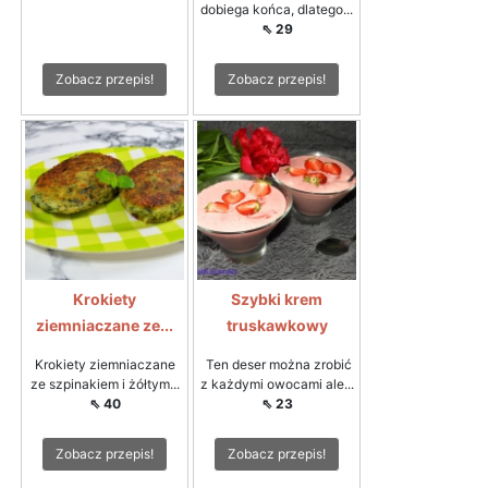
dobiega końca, dlatego...
⇖ 29
Zobacz przepis!
Zobacz przepis!
Krokiety
Szybki krem
ziemniaczane ze...
truskawkowy
Krokiety ziemniaczane
Ten deser można zrobić
ze szpinakiem i żółtym...
z każdymi owocami ale...
⇖ 40
⇖ 23
Zobacz przepis!
Zobacz przepis!