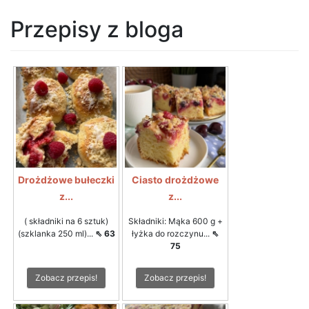
Przepisy z bloga
Drożdżowe bułeczki
Ciasto drożdżowe
z...
z...
( składniki na 6 sztuk)
Składniki: Mąka 600 g +
(szklanka 250 ml)...
⇖ 63
łyżka do rozczynu...
⇖
75
Zobacz przepis!
Zobacz przepis!