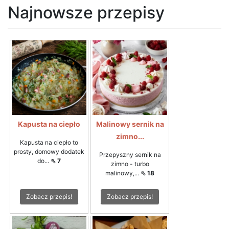
Najnowsze przepisy
Kapusta na ciepło
Malinowy sernik na
zimno...
Kapusta na ciepło to
prosty, domowy dodatek
Przepyszny sernik na
do...
⇖ 7
zimno - turbo
malinowy,...
⇖ 18
Zobacz przepis!
Zobacz przepis!