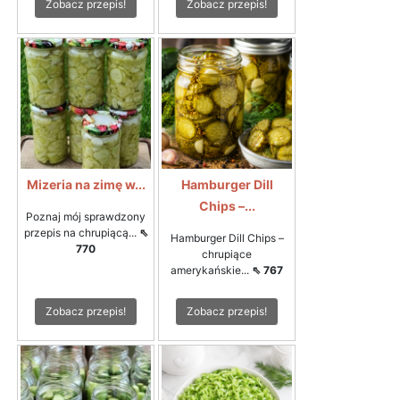
Zobacz przepis!
Zobacz przepis!
Mizeria na zimę w...
Hamburger Dill
Chips –...
Poznaj mój sprawdzony
przepis na chrupiącą...
⇖
Hamburger Dill Chips –
770
chrupiące
amerykańskie...
⇖ 767
Zobacz przepis!
Zobacz przepis!