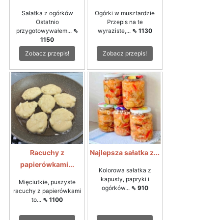
Sałatka z ogórków
Ogórki w musztardzie
Ostatnio
Przepis na te
przygotowywałem...
⇖
wyraziste,...
⇖ 1130
1150
Zobacz przepis!
Zobacz przepis!
Racuchy z
Najlepsza sałatka z...
papierówkami...
Kolorowa sałatka z
kapusty, papryki i
Mięciutkie, puszyste
ogórków...
⇖ 910
racuchy z papierówkami
to...
⇖ 1100