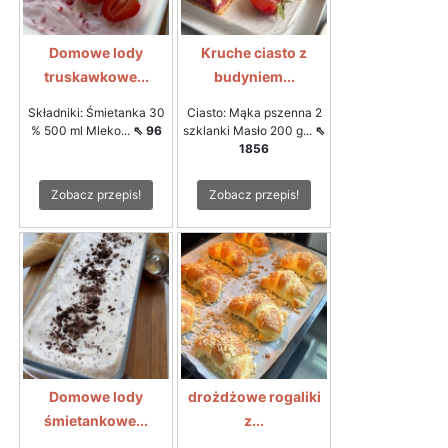
Domowe lody
Kruche ciasto z
truskawkowe...
budyniem...
Składniki: Śmietanka 30
Ciasto: Mąka pszenna 2
% 500 ml Mleko...
⇖ 96
szklanki Masło 200 g...
⇖
1856
Zobacz przepis!
Zobacz przepis!
Domowe lody
drożdżowe rogaliki
śmietankowe...
z...