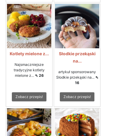
Kotlety mielone z...
Słodkie przekąski
na...
Najsmaczniejsze
tradycyjne kotlety
artykuł sponsorowany
mielone z...
⇖ 26
Słodkie przekąski na...
⇖
16
Zobacz przepis!
Zobacz przepis!