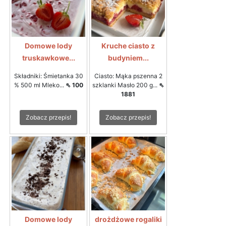
Domowe lody
Kruche ciasto z
truskawkowe...
budyniem...
Składniki: Śmietanka 30
Ciasto: Mąka pszenna 2
% 500 ml Mleko...
⇖ 100
szklanki Masło 200 g...
⇖
1881
Zobacz przepis!
Zobacz przepis!
Domowe lody
drożdżowe rogaliki