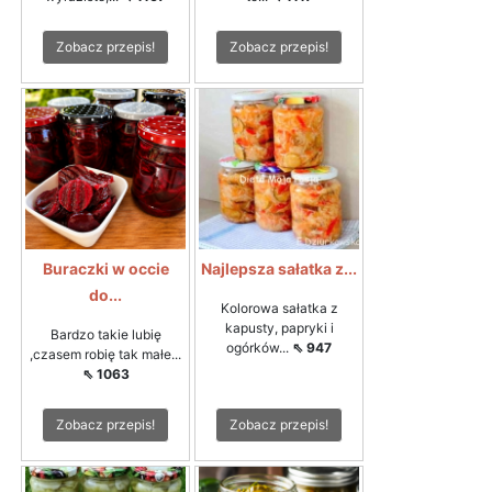
Zobacz przepis!
Zobacz przepis!
Buraczki w occie
Najlepsza sałatka z...
do...
Kolorowa sałatka z
kapusty, papryki i
Bardzo takie lubię
ogórków...
⇖ 947
,czasem robię tak małe...
⇖ 1063
Zobacz przepis!
Zobacz przepis!