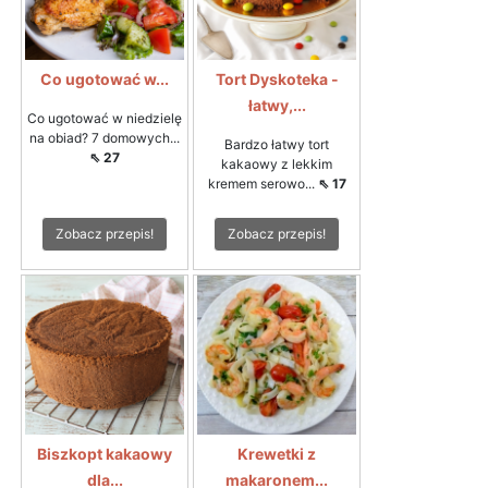
Co ugotować w...
Tort Dyskoteka -
łatwy,...
Co ugotować w niedzielę
na obiad? 7 domowych...
Bardzo łatwy tort
⇖ 27
kakaowy z lekkim
kremem serowo...
⇖ 17
Zobacz przepis!
Zobacz przepis!
Biszkopt kakaowy
Krewetki z
dla...
makaronem...