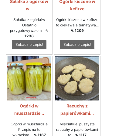
Sałatka z ogórków
Ogórki kiszone w
w...
kefirze
Sałatka z ogórków
Ogórki kiszone w kefirze
Ostatnio
to ciekawa alternatywa...
przygotowywałem...
⇖
⇖ 1209
1238
Zobacz przepis!
Zobacz przepis!
Ogórki w
Racuchy z
musztardzie...
papierówkami...
Ogórki w musztardzie
Mięciutkie, puszyste
Przepis na te
racuchy z papierówkami
wyraziste,...
⇖ 1167
to...
⇖ 1117