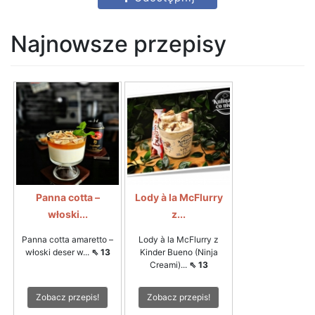
Najnowsze przepisy
Panna cotta –
Lody à la McFlurry
włoski...
z...
Panna cotta amaretto –
Lody à la McFlurry z
włoski deser w...
⇖ 13
Kinder Bueno (Ninja
Creami)...
⇖ 13
Zobacz przepis!
Zobacz przepis!