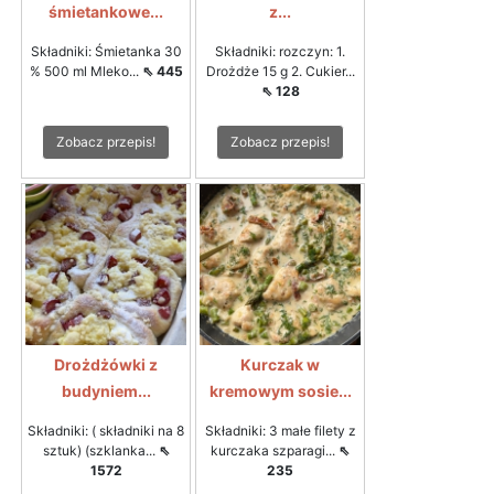
śmietankowe...
z...
Składniki: Śmietanka 30
Składniki: rozczyn: 1.
% 500 ml Mleko...
⇖ 445
Drożdże 15 g 2. Cukier...
⇖ 128
Zobacz przepis!
Zobacz przepis!
Drożdżówki z
Kurczak w
budyniem...
kremowym sosie...
Składniki: ( składniki na 8
Składniki: 3 małe filety z
sztuk) (szklanka...
⇖
kurczaka szparagi...
⇖
1572
235