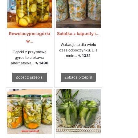
Rewelacyjne ogórki
Sałatka z kapusty i...
w...
Wakacje to dla wielu
czas odpoczynku. Dla
Ogórki z przyprawą
mnie...
⇖ 1331
gyros to ciekawa
alternatywa...
⇖ 1496
Zobacz przepis!
Zobacz przepis!