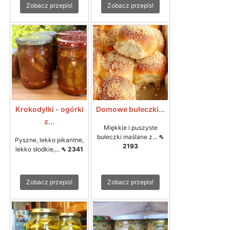
Zobacz przepis!
Zobacz przepis!
Krokodylki - ogórki
Domowe bułeczki...
z...
Miękkie i puszyste
bułeczki maślane z...
⇖
Pyszne, lekko pikantne,
2193
lekko słodkie,...
⇖ 2341
Zobacz przepis!
Zobacz przepis!