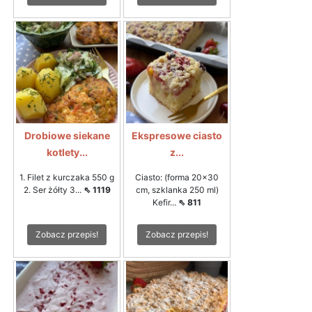
Drobiowe siekane
Ekspresowe ciasto
kotlety...
z...
1. Filet z kurczaka 550 g
Ciasto: (forma 20x30
2. Ser żółty 3...
⇖ 1119
cm, szklanka 250 ml)
Kefir...
⇖ 811
Zobacz przepis!
Zobacz przepis!