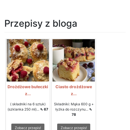
Przepisy z bloga
Drożdżowe bułeczki
Ciasto drożdżowe
z...
z...
( składniki na 6 sztuk)
Składniki: Mąka 600 g +
(szklanka 250 ml)...
⇖ 67
łyżka do rozczynu...
⇖
78
Zobacz przepis!
Zobacz przepis!