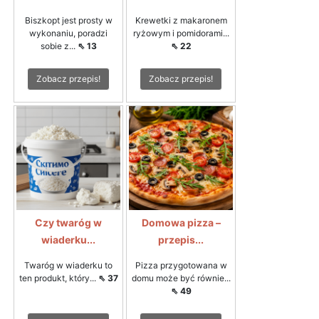
Biszkopt jest prosty w
Krewetki z makaronem
wykonaniu, poradzi
ryżowym i pomidorami...
sobie z...
⇖ 13
⇖ 22
Zobacz przepis!
Zobacz przepis!
Czy twaróg w
Domowa pizza –
wiaderku...
przepis...
Twaróg w wiaderku to
Pizza przygotowana w
ten produkt, który...
⇖ 37
domu może być równie...
⇖ 49