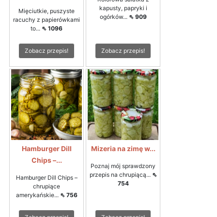
kapusty, papryki i
Mięciutkie, puszyste
ogórków...
⇖ 909
racuchy z papierówkami
to...
⇖ 1096
Zobacz przepis!
Zobacz przepis!
Hamburger Dill
Mizeria na zimę w...
Chips –...
Poznaj mój sprawdzony
przepis na chrupiącą...
⇖
Hamburger Dill Chips –
754
chrupiące
amerykańskie...
⇖ 756