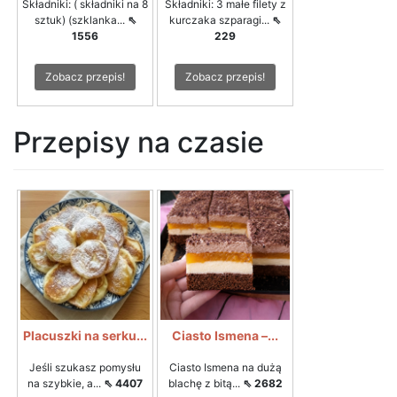
Składniki: ( składniki na 8
Składniki: 3 małe filety z
sztuk) (szklanka...
⇖
kurczaka szparagi...
⇖
1556
229
Zobacz przepis!
Zobacz przepis!
Przepisy na czasie
Placuszki na serku...
Ciasto Ismena –...
Jeśli szukasz pomysłu
Ciasto Ismena na dużą
na szybkie, a...
⇖ 4407
blachę z bitą...
⇖ 2682