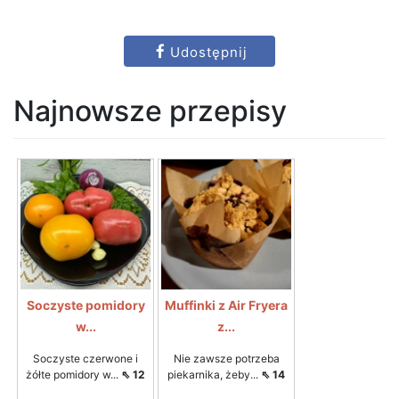
Udostępnij
Najnowsze przepisy
Soczyste pomidory
Muffinki z Air Fryera
w...
z...
Soczyste czerwone i
Nie zawsze potrzeba
żółte pomidory w...
⇖ 12
piekarnika, żeby...
⇖ 14