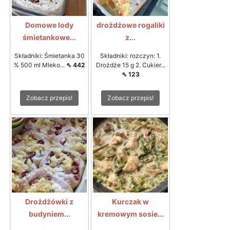
Domowe lody
drożdżowe rogaliki
śmietankowe...
z...
Składniki: Śmietanka 30
Składniki: rozczyn: 1.
% 500 ml Mleko...
⇖ 442
Drożdże 15 g 2. Cukier...
⇖ 123
Zobacz przepis!
Zobacz przepis!
Drożdżówki z
Kurczak w
budyniem...
kremowym sosie...