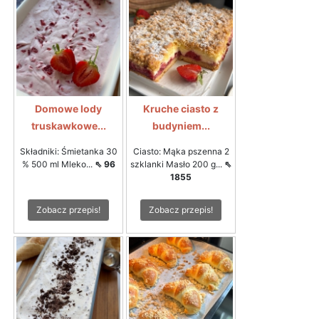
Domowe lody
Kruche ciasto z
truskawkowe...
budyniem...
Składniki: Śmietanka 30
Ciasto: Mąka pszenna 2
% 500 ml Mleko...
⇖ 96
szklanki Masło 200 g...
⇖
1855
Zobacz przepis!
Zobacz przepis!