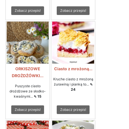
Zobacz przepis!
Zobacz przepis!
ORKISZOWE
Ciasto z mrożoną...
DROŻDŻÓWKI...
Kruche ciasto z mrożoną
żurawiną i pianką to...
⇖
Puszyste ciasto
24
drożdżowe ze słodko-
kwaśnymi...
⇖ 15
Zobacz przepis!
Zobacz przepis!