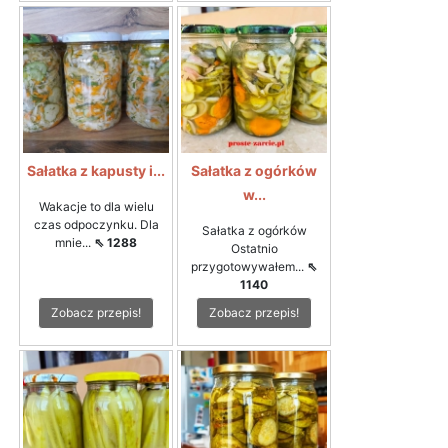
Sałatka z kapusty i...
Sałatka z ogórków
w...
Wakacje to dla wielu
czas odpoczynku. Dla
Sałatka z ogórków
mnie...
⇖ 1288
Ostatnio
przygotowywałem...
⇖
1140
Zobacz przepis!
Zobacz przepis!