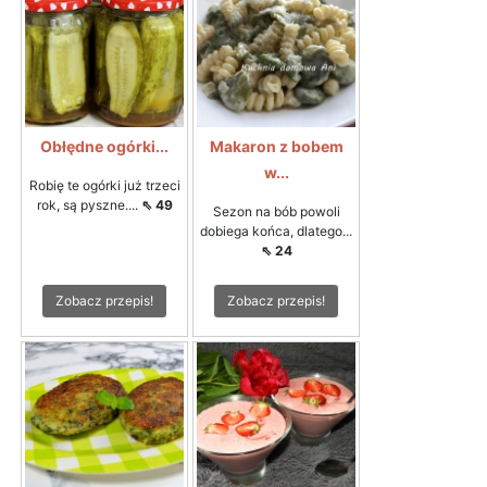
Obłędne ogórki...
Makaron z bobem
w...
Robię te ogórki już trzeci
rok, są pyszne....
⇖ 49
Sezon na bób powoli
dobiega końca, dlatego...
⇖ 24
Zobacz przepis!
Zobacz przepis!