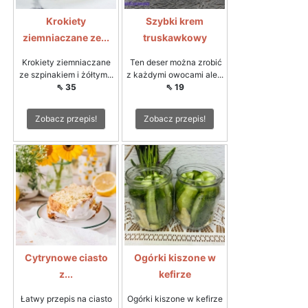
Krokiety
Szybki krem
ziemniaczane ze...
truskawkowy
Krokiety ziemniaczane
Ten deser można zrobić
ze szpinakiem i żółtym...
z każdymi owocami ale...
⇖ 35
⇖ 19
Zobacz przepis!
Zobacz przepis!
Cytrynowe ciasto
Ogórki kiszone w
z...
kefirze
Łatwy przepis na ciasto
Ogórki kiszone w kefirze