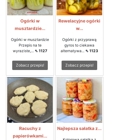
Ogórki w
Rewelacyjne ogórki
musztardzie...
w...
Ogórki w musztardzie
Ogórki z przyprawą
Przepis na te
gyros to ciekawa
wyraziste,...
⇖ 1127
alternatywa...
⇖ 1123
Zobacz przepis!
Zobacz przepis!
Racuchy z
Najlepsza sałatka z...
papierówkami...
Kolorowa sałatka z