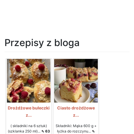
Przepisy z bloga
Drożdżowe bułeczki
Ciasto drożdżowe
z...
z...
( składniki na 6 sztuk)
Składniki: Mąka 600 g +
(szklanka 250 ml)...
⇖ 63
łyżka do rozczynu...
⇖