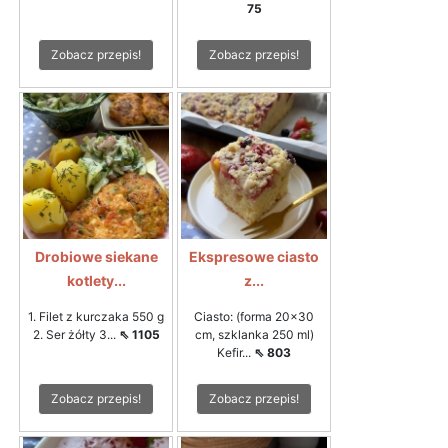
75
Zobacz przepis!
Zobacz przepis!
Drobiowe siekane
Ekspresowe ciasto
kotlety...
z...
1. Filet z kurczaka 550 g
Ciasto: (forma 20x30
2. Ser żółty 3...
⇖ 1105
cm, szklanka 250 ml)
Kefir...
⇖ 803
Zobacz przepis!
Zobacz przepis!