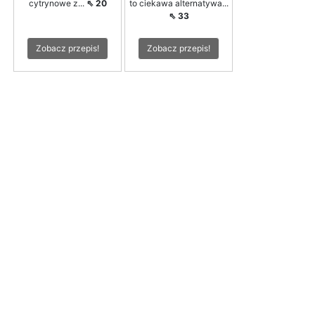
cytrynowe z...
⇖ 20
to ciekawa alternatywa...
⇖ 33
Zobacz przepis!
Zobacz przepis!