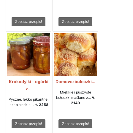
Zobacz przepis!
Zobacz przepis!
Krokodylki - ogórki
Domowe bułeczki...
z...
Miękkie i puszyste
bułeczki maślane z...
⇖
Pyszne, lekko pikantne,
2140
lekko słodkie,...
⇖ 2258
Zobacz przepis!
Zobacz przepis!