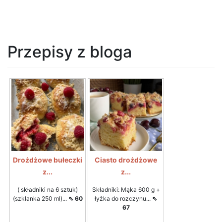
Przepisy z bloga
Drożdżowe bułeczki
Ciasto drożdżowe
z...
z...
( składniki na 6 sztuk)
Składniki: Mąka 600 g +
(szklanka 250 ml)...
⇖ 60
łyżka do rozczynu...
⇖
67