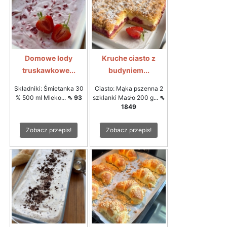
Domowe lody
Kruche ciasto z
truskawkowe...
budyniem...
Składniki: Śmietanka 30
Ciasto: Mąka pszenna 2
% 500 ml Mleko...
⇖ 93
szklanki Masło 200 g...
⇖
1849
Zobacz przepis!
Zobacz przepis!