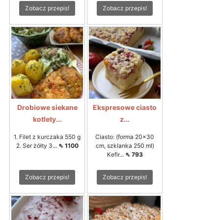
Zobacz przepis!
Zobacz przepis!
Drobiowe siekane
Ekspresowe ciasto
kotlety...
z...
1. Filet z kurczaka 550 g
Ciasto: (forma 20x30
2. Ser żółty 3...
⇖ 1100
cm, szklanka 250 ml)
Kefir...
⇖ 793
Zobacz przepis!
Zobacz przepis!