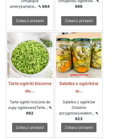
chrupiące
chrupkość ogórków...
⇖
amerykańskie...
⇖ 684
666
Zobacz przepis!
Zobacz przepis!
Tarte ogórki kiszone
Sałatka z ogórków
do...
w...
Tarte ogórki kiszone do
Sałatka z ogórków
zupy ogórkowejTarte...
⇖
Ostatnio
662
przygotowywałem...
⇖
623
Zobacz przepis!
Zobacz przepis!