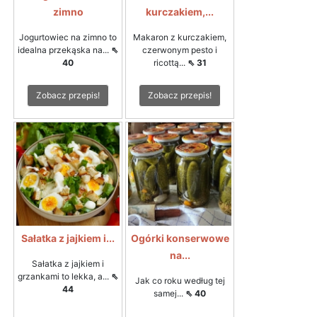
zimno
kurczakiem,...
Jogurtowiec na zimno to
Makaron z kurczakiem,
idealna przekąska na...
⇖
czerwonym pesto i
40
ricottą...
⇖ 31
Zobacz przepis!
Zobacz przepis!
Sałatka z jajkiem i...
Ogórki konserwowe
na...
Sałatka z jajkiem i
grzankami to lekka, a...
⇖
Jak co roku według tej
44
samej...
⇖ 40