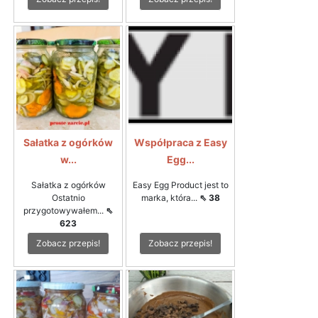
Sałatka z ogórków
Współpraca z Easy
w...
Egg...
Sałatka z ogórków
Easy Egg Product jest to
Ostatnio
marka, która...
⇖ 38
przygotowywałem...
⇖
623
Zobacz przepis!
Zobacz przepis!