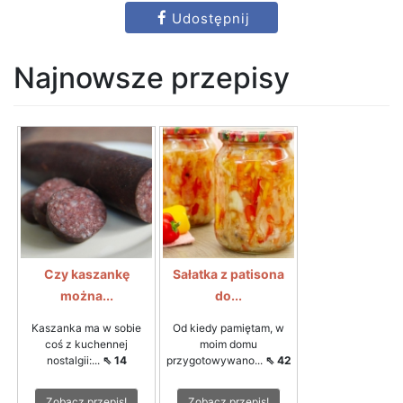
Udostępnij
Najnowsze przepisy
Czy kaszankę
Sałatka z patisona
można...
do...
Kaszanka ma w sobie
Od kiedy pamiętam, w
coś z kuchennej
moim domu
nostalgii:...
⇖ 14
przygotowywano...
⇖ 42
Zobacz przepis!
Zobacz przepis!