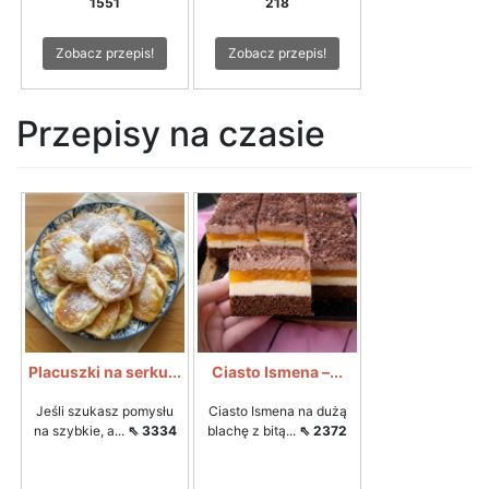
1551
218
Zobacz przepis!
Zobacz przepis!
Przepisy na czasie
Placuszki na serku...
Ciasto Ismena –...
Jeśli szukasz pomysłu
Ciasto Ismena na dużą
na szybkie, a...
⇖ 3334
blachę z bitą...
⇖ 2372