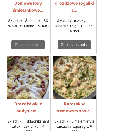
Domowe lody
drożdżowe rogaliki
śmietankowe...
z...
Składniki: Śmietanka 30
Składniki: rozczyn: 1.
% 500 ml Mleko...
⇖ 439
Drożdże 15 g 2. Cukier...
⇖ 121
Zobacz przepis!
Zobacz przepis!
Drożdżówki z
Kurczak w
budyniem...
kremowym sosie...
Składniki: ( składniki na 8
Składniki: 3 małe filety z
sztuk) (szklanka...
⇖
kurczaka szparagi...
⇖