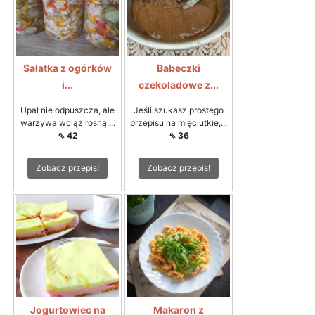
Sałatka z ogórków
Babeczki
i...
czekoladowe z...
Upał nie odpuszcza, ale
Jeśli szukasz prostego
warzywa wciąż rosną,...
przepisu na mięciutkie,...
⇖ 42
⇖ 36
Zobacz przepis!
Zobacz przepis!
Jogurtowiec na
Makaron z