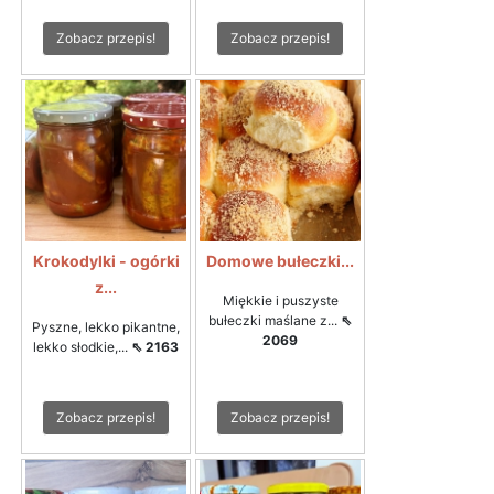
Zobacz przepis!
Zobacz przepis!
Krokodylki - ogórki
Domowe bułeczki...
z...
Miękkie i puszyste
bułeczki maślane z...
⇖
Pyszne, lekko pikantne,
2069
lekko słodkie,...
⇖ 2163
Zobacz przepis!
Zobacz przepis!