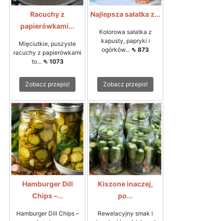
Racuchy z
Najlepsza sałatka z...
papierówkami...
Kolorowa sałatka z
kapusty, papryki i
Mięciutkie, puszyste
ogórków...
⇖ 873
racuchy z papierówkami
to...
⇖ 1073
Zobacz przepis!
Zobacz przepis!
Hamburger Dill
Kiszone inaczej,
Chips –...
po...
Hamburger Dill Chips –
Rewelacyjny smak i