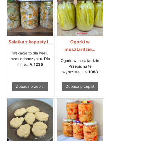
Sałatka z kapusty i...
Ogórki w
musztardzie...
Wakacje to dla wielu
czas odpoczynku. Dla
Ogórki w musztardzie
mnie...
⇖ 1235
Przepis na te
wyraziste,...
⇖ 1088
Zobacz przepis!
Zobacz przepis!