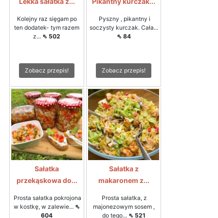
Lekka sałatka z...
Pikantny kurczak...
Kolejny raz sięgam po
Pyszny , pikantny i
ten dodatek- tym razem
soczysty kurczak. Cała...
z...
⇖ 502
⇖ 84
Zobacz przepis!
Zobacz przepis!
Sałatka
Sałatka z
przekąskowa do...
makaronem z...
Prosta sałatka pokrojona
Prosta sałatka, z
w kostkę, w zalewie...
⇖
majonezowym sosem ,
604
do tego...
⇖ 521