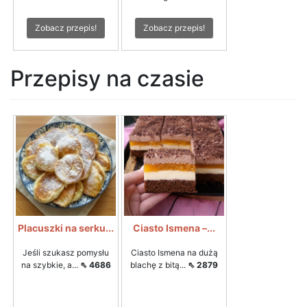
Zobacz przepis!
Zobacz przepis!
Przepisy na czasie
Placuszki na serku...
Ciasto Ismena –...
Jeśli szukasz pomysłu
Ciasto Ismena na dużą
na szybkie, a...
⇖ 4686
blachę z bitą...
⇖ 2879