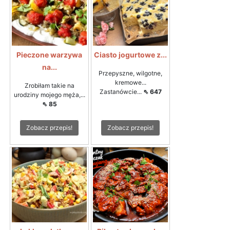
Pieczone warzywa
Ciasto jogurtowe z...
na...
Przepyszne, wilgotne,
kremowe...
Zrobiłam takie na
Zastanówcie...
⇖ 647
urodziny mojego męża,...
⇖ 85
Zobacz przepis!
Zobacz przepis!