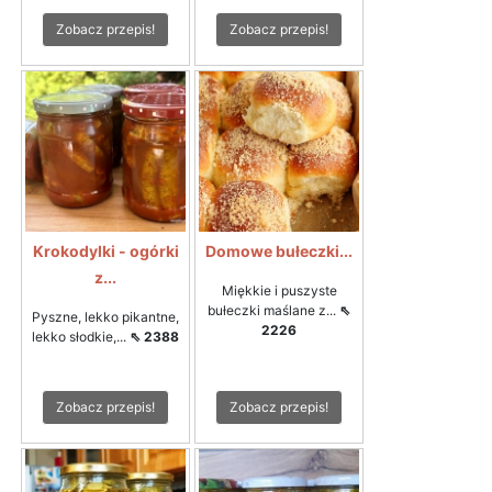
Zobacz przepis!
Zobacz przepis!
Krokodylki - ogórki
Domowe bułeczki...
z...
Miękkie i puszyste
bułeczki maślane z...
⇖
Pyszne, lekko pikantne,
2226
lekko słodkie,...
⇖ 2388
Zobacz przepis!
Zobacz przepis!