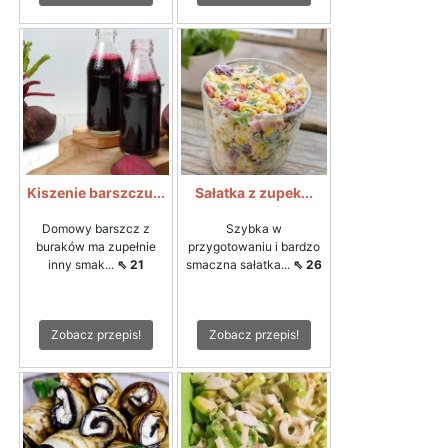
Kiszenie barszczu...
Sałatka z zupek...
Domowy barszcz z
Szybka w
buraków ma zupełnie
przygotowaniu i bardzo
inny smak...
⇖ 21
smaczna sałatka...
⇖ 26
Zobacz przepis!
Zobacz przepis!