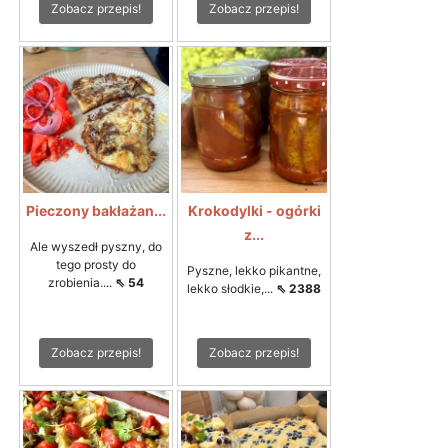
Zobacz przepis!
Zobacz przepis!
Pieczony bakłażan...
Krokodylki - ogórki
z...
Ale wyszedł pyszny, do
tego prosty do
Pyszne, lekko pikantne,
zrobienia....
⇖ 54
lekko słodkie,...
⇖ 2388
Zobacz przepis!
Zobacz przepis!