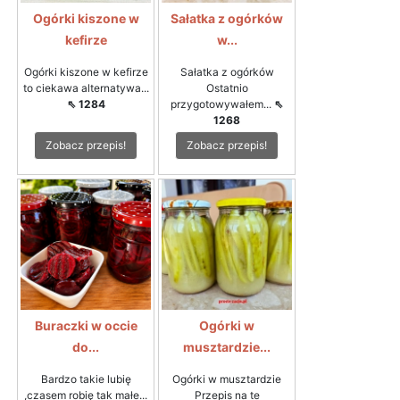
Ogórki kiszone w
Sałatka z ogórków
kefirze
w...
Ogórki kiszone w kefirze
Sałatka z ogórków
to ciekawa alternatywa...
Ostatnio
⇖ 1284
przygotowywałem...
⇖
1268
Zobacz przepis!
Zobacz przepis!
Buraczki w occie
Ogórki w
do...
musztardzie...
Bardzo takie lubię
Ogórki w musztardzie
,czasem robię tak małe...
Przepis na te