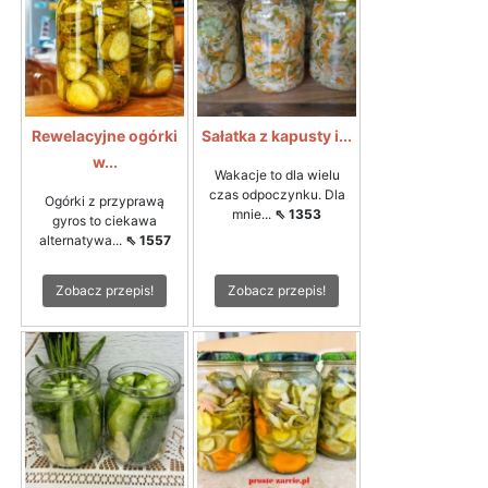
Rewelacyjne ogórki
Sałatka z kapusty i...
w...
Wakacje to dla wielu
czas odpoczynku. Dla
Ogórki z przyprawą
mnie...
⇖ 1353
gyros to ciekawa
alternatywa...
⇖ 1557
Zobacz przepis!
Zobacz przepis!