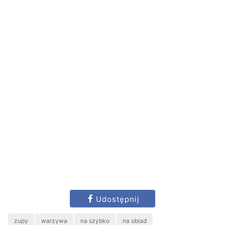
Udostępnij
zupy
warzywa
na szybko
na obiad