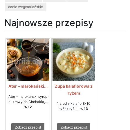
danie wegetariańskie
Najnowsze przepisy
Ater – marokański...
Zupa kalafiorowa z
ryżem
Ater – marokański syrop
cukrowy do Chebakia,...
1 średni kalafior8-10
⇖ 12
łyżek ryżu...
⇖ 13
Zobacz przepis!
Zobacz przepis!