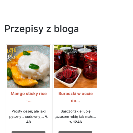
Przepisy z bloga
Mango sticky rice
Buraczki w occie
-...
do...
Prosty deser, ale jaki
Bardzo takie lubię
pyszny... cudowny,...
⇖
,czasem robię tak małe...
48
⇖ 1246