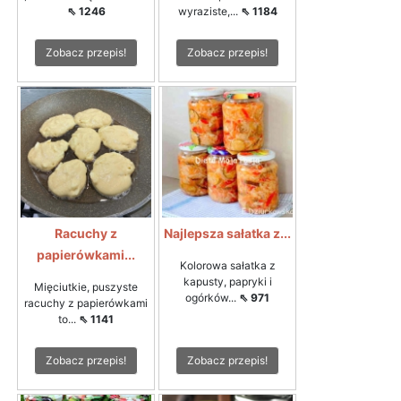
⇖ 1246
wyraziste,...
⇖ 1184
Zobacz przepis!
Zobacz przepis!
Racuchy z
Najlepsza sałatka z...
papierówkami...
Kolorowa sałatka z
kapusty, papryki i
Mięciutkie, puszyste
ogórków...
⇖ 971
racuchy z papierówkami
to...
⇖ 1141
Zobacz przepis!
Zobacz przepis!