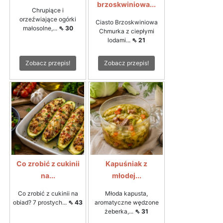
brzoskwiniowa...
Chrupiące i
orzeźwiające ogórki
Ciasto Brzoskwiniowa
małosolne,...
⇖ 30
Chmurka z ciepłymi
lodami...
⇖ 21
Zobacz przepis!
Zobacz przepis!
Co zrobić z cukinii
Kapuśniak z
na...
młodej...
Co zrobić z cukinii na
Młoda kapusta,
obiad? 7 prostych...
⇖ 43
aromatyczne wędzone
żeberka,...
⇖ 31