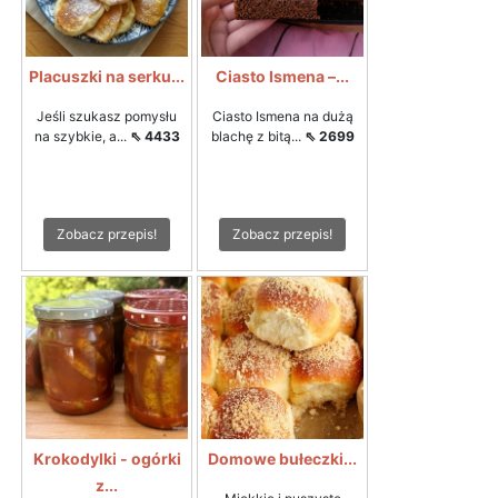
Placuszki na serku...
Ciasto Ismena –...
Jeśli szukasz pomysłu
Ciasto Ismena na dużą
na szybkie, a...
⇖ 4433
blachę z bitą...
⇖ 2699
Zobacz przepis!
Zobacz przepis!
Krokodylki - ogórki
Domowe bułeczki...
z...