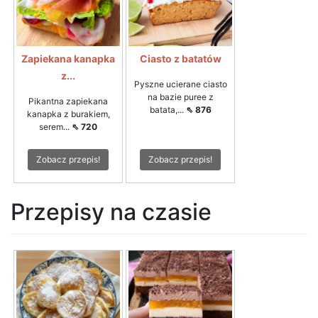
Zapiekana kanapka
Ciasto z batatów
z...
Pyszne ucierane ciasto
na bazie puree z
Pikantna zapiekana
batata,...
⇖ 876
kanapka z burakiem,
serem...
⇖ 720
Zobacz przepis!
Zobacz przepis!
Przepisy na czasie