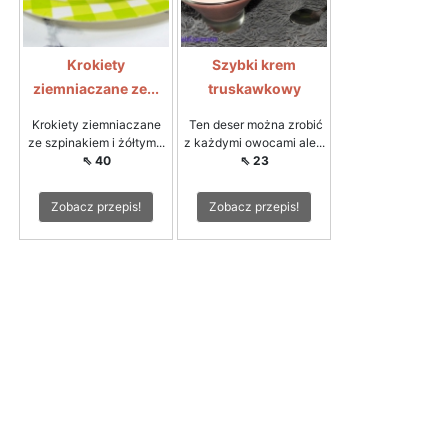
Krokiety
Szybki krem
ziemniaczane ze...
truskawkowy
Krokiety ziemniaczane
Ten deser można zrobić
ze szpinakiem i żółtym...
z każdymi owocami ale...
⇖ 40
⇖ 23
Zobacz przepis!
Zobacz przepis!