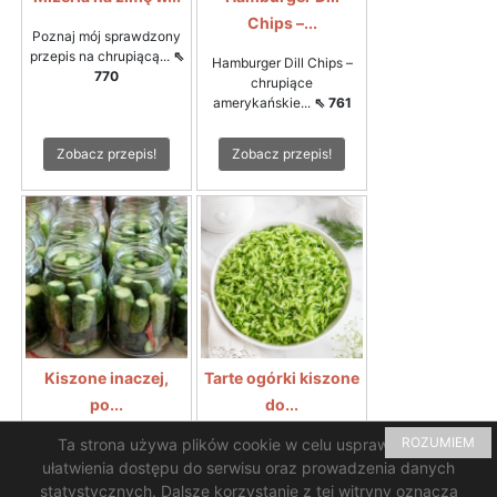
Chips –...
Poznaj mój sprawdzony
przepis na chrupiącą...
⇖
Hamburger Dill Chips –
770
chrupiące
amerykańskie...
⇖ 761
Zobacz przepis!
Zobacz przepis!
Kiszone inaczej,
Tarte ogórki kiszone
po...
do...
ROZUMIEM
Ta strona używa plików cookie w celu usprawnienia i
Rewelacyjny smak i
Tarte ogórki kiszone do
chrupkość ogórków...
⇖
zupy ogórkowejTarte...
⇖
ułatwienia dostępu do serwisu oraz prowadzenia danych
709
700
statystycznych. Dalsze korzystanie z tej witryny oznacza