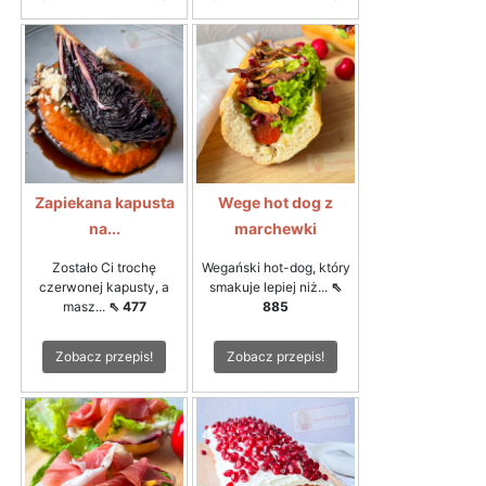
Zapiekana kapusta
Wege hot dog z
na...
marchewki
Zostało Ci trochę
Wegański hot-dog, który
czerwonej kapusty, a
smakuje lepiej niż...
⇖
masz...
⇖ 477
885
Zobacz przepis!
Zobacz przepis!