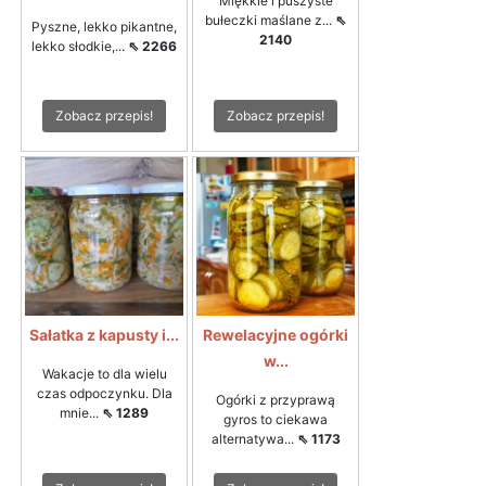
Miękkie i puszyste
bułeczki maślane z...
⇖
Pyszne, lekko pikantne,
2140
lekko słodkie,...
⇖ 2266
Zobacz przepis!
Zobacz przepis!
Sałatka z kapusty i...
Rewelacyjne ogórki
w...
Wakacje to dla wielu
czas odpoczynku. Dla
Ogórki z przyprawą
mnie...
⇖ 1289
gyros to ciekawa
alternatywa...
⇖ 1173