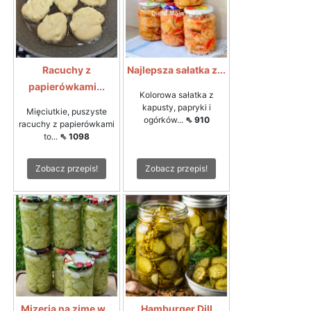
Racuchy z
Najlepsza sałatka z...
papierówkami...
Kolorowa sałatka z
kapusty, papryki i
Mięciutkie, puszyste
ogórków...
⇖ 910
racuchy z papierówkami
to...
⇖ 1098
Zobacz przepis!
Zobacz przepis!
Mizeria na zimę w...
Hamburger Dill