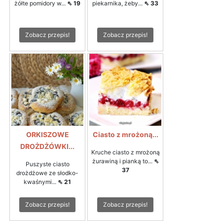
żółte pomidory w...
⇖ 19
piekarnika, żeby...
⇖ 33
Zobacz przepis!
Zobacz przepis!
ORKISZOWE
Ciasto z mrożoną...
DROŻDŻÓWKI...
Kruche ciasto z mrożoną
żurawiną i pianką to...
⇖
Puszyste ciasto
37
drożdżowe ze słodko-
kwaśnymi...
⇖ 21
Zobacz przepis!
Zobacz przepis!