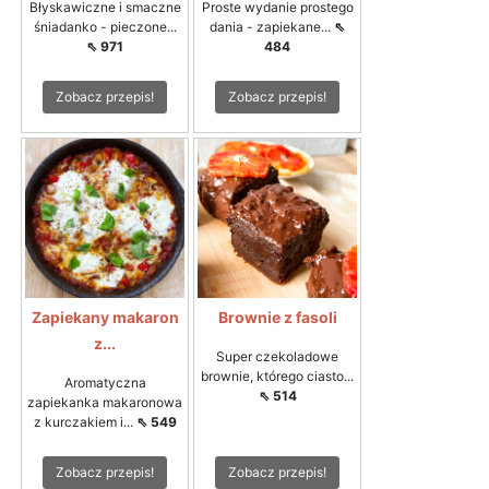
Błyskawiczne i smaczne
Proste wydanie prostego
śniadanko - pieczone...
dania - zapiekane...
⇖
⇖ 971
484
Zobacz przepis!
Zobacz przepis!
Zapiekany makaron
Brownie z fasoli
z...
Super czekoladowe
brownie, którego ciasto...
Aromatyczna
⇖ 514
zapiekanka makaronowa
z kurczakiem i...
⇖ 549
Zobacz przepis!
Zobacz przepis!