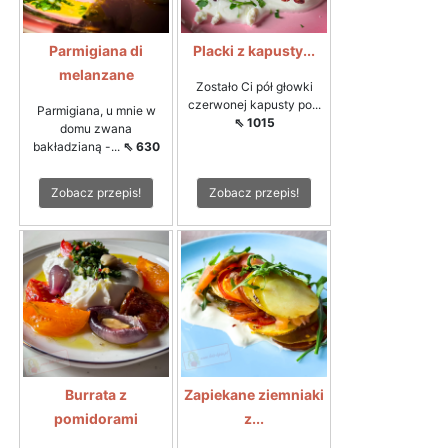
Parmigiana di
Placki z kapusty...
melanzane
Zostało Ci pół głowki
czerwonej kapusty po...
Parmigiana, u mnie w
⇖ 1015
domu zwana
bakładzianą -...
⇖ 630
Zobacz przepis!
Zobacz przepis!
Burrata z
Zapiekane ziemniaki
pomidorami
z...