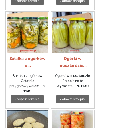
Zobacz przepis!
Zobacz przepis!
Sałatka z ogórków
Ogórki w
w...
musztardzie...
Sałatka z ogórków
Ogórki w musztardzie
Ostatnio
Przepis na te
przygotowywałem...
⇖
wyraziste,...
⇖ 1130
1149
Zobacz przepis!
Zobacz przepis!