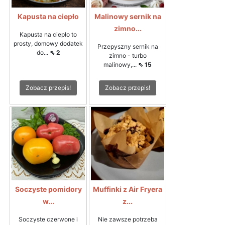
Kapusta na ciepło
Malinowy sernik na
zimno...
Kapusta na ciepło to
prosty, domowy dodatek
Przepyszny sernik na
do...
⇖ 2
zimno - turbo
malinowy,...
⇖ 15
Zobacz przepis!
Zobacz przepis!
Soczyste pomidory
Muffinki z Air Fryera
w...
z...
Soczyste czerwone i
Nie zawsze potrzeba