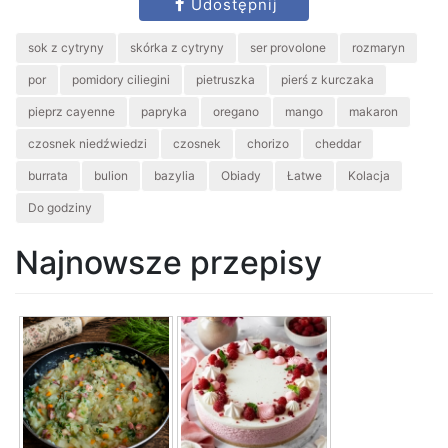
Udostępnij
sok z cytryny
skórka z cytryny
ser provolone
rozmaryn
por
pomidory ciliegini
pietruszka
pierś z kurczaka
pieprz cayenne
papryka
oregano
mango
makaron
czosnek niedźwiedzi
czosnek
chorizo
cheddar
burrata
bulion
bazylia
Obiady
Łatwe
Kolacja
Do godziny
Najnowsze przepisy