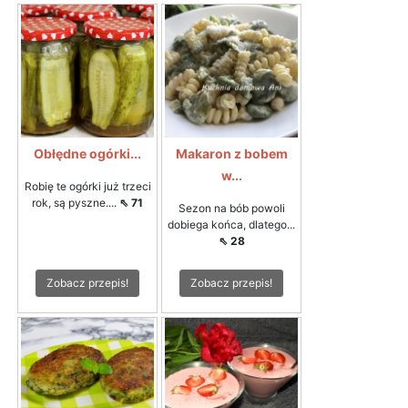
Obłędne ogórki...
Makaron z bobem
w...
Robię te ogórki już trzeci
rok, są pyszne....
⇖ 71
Sezon na bób powoli
dobiega końca, dlatego...
⇖ 28
Zobacz przepis!
Zobacz przepis!