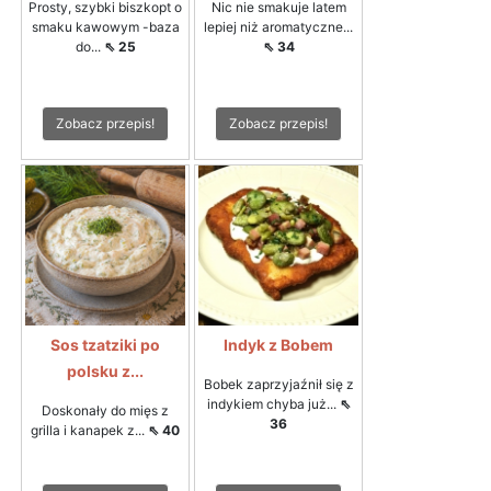
Prosty, szybki biszkopt o
Nic nie smakuje latem
smaku kawowym -baza
lepiej niż aromatyczne...
do...
⇖ 25
⇖ 34
Zobacz przepis!
Zobacz przepis!
Sos tzatziki po
Indyk z Bobem
polsku z...
Bobek zaprzyjaźnił się z
indykiem chyba już...
⇖
Doskonały do mięs z
36
grilla i kanapek z...
⇖ 40