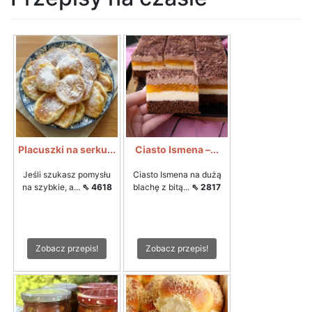
Placuszki na serku...
Ciasto Ismena –...
Jeśli szukasz pomysłu
Ciasto Ismena na dużą
na szybkie, a...
⇖ 4618
blachę z bitą...
⇖ 2817
Zobacz przepis!
Zobacz przepis!