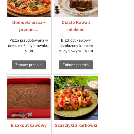
Domowa pizza –
Ciasto Kawa z
przepis...
mlekiem
Pizza przygotowana w
Biszkopt kawowy
domu może być równie...
przełożony kremem
⇖ 39
budyniowym...
⇖ 38
Zobacz przepis!
Zobacz przepis!
Biszkopt kawowy
Szaszłyki z karkówki