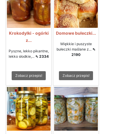
Krokodylki - ogórki
Domowe bułeczki...
z...
Miękkie i puszyste
bułeczki maślane z...
⇖
Pyszne, lekko pikantne,
2190
lekko słodkie,...
⇖ 2334
Zobacz przepis!
Zobacz przepis!