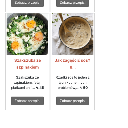
Zobacz przepis!
Zobacz przepis!
Szakszuka ze
Jak zagęścić sos?
szpinakiem
8...
Szakszuka ze
Rzadki sos to jeden z
szpinakiem, fetą i
tych kuchennych
płatkami chili...
⇖ 45
problemów,...
⇖ 50
Zobacz przepis!
Zobacz przepis!