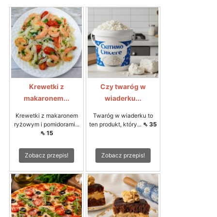
Krewetki z
Czy twaróg w
makaronem...
wiaderku...
Krewetki z makaronem
Twaróg w wiaderku to
ryżowym i pomidorami...
ten produkt, który...
⇖ 35
⇖ 15
Zobacz przepis!
Zobacz przepis!