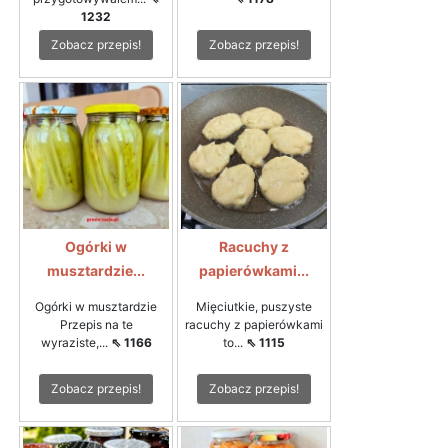
1232
Zobacz przepis!
Zobacz przepis!
Ogórki w
Racuchy z
musztardzie...
papierówkami...
Ogórki w musztardzie
Mięciutkie, puszyste
Przepis na te
racuchy z papierówkami
wyraziste,...
⇖ 1166
to...
⇖ 1115
Zobacz przepis!
Zobacz przepis!