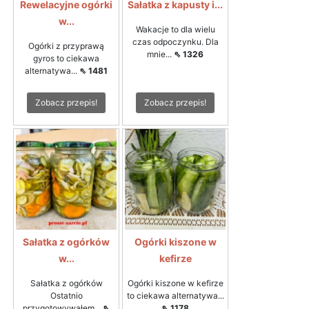
Rewelacyjne ogórki
Sałatka z kapusty i...
w...
Wakacje to dla wielu
czas odpoczynku. Dla
Ogórki z przyprawą
mnie...
⇖ 1326
gyros to ciekawa
alternatywa...
⇖ 1481
Zobacz przepis!
Zobacz przepis!
Sałatka z ogórków
Ogórki kiszone w
w...
kefirze
Sałatka z ogórków
Ogórki kiszone w kefirze
Ostatnio
to ciekawa alternatywa...
przygotowywałem...
⇖
⇖ 1178