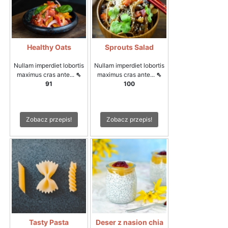
Healthy Oats
Sprouts Salad
Nullam imperdiet lobortis
Nullam imperdiet lobortis
maximus cras ante...
⇖
maximus cras ante...
⇖
91
100
Zobacz przepis!
Zobacz przepis!
Tasty Pasta
Deser z nasion chia