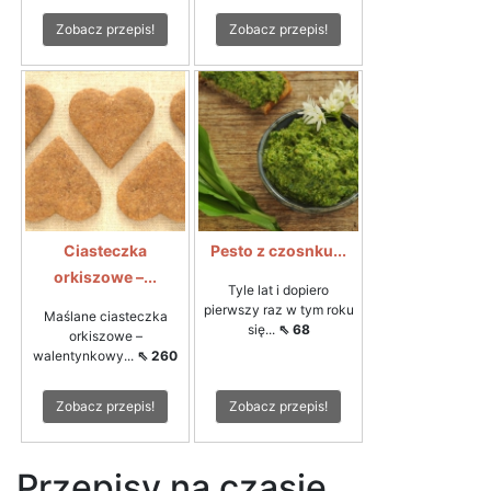
Zobacz przepis!
Zobacz przepis!
Ciasteczka
Pesto z czosnku...
orkiszowe –...
Tyle lat i dopiero
pierwszy raz w tym roku
Maślane ciasteczka
się...
⇖ 68
orkiszowe –
walentynkowy...
⇖ 260
Zobacz przepis!
Zobacz przepis!
Przepisy na czasie