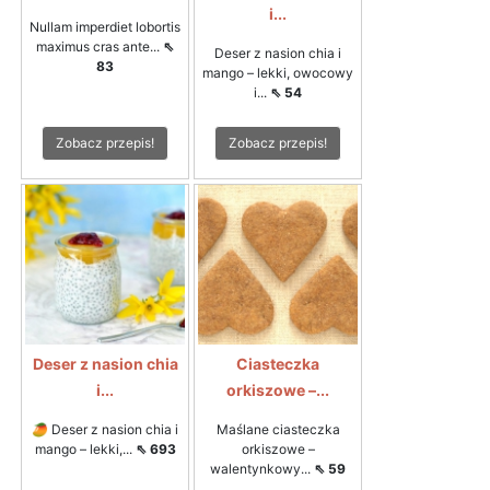
i...
Nullam imperdiet lobortis
maximus cras ante...
⇖
Deser z nasion chia i
83
mango – lekki, owocowy
i...
⇖ 54
Zobacz przepis!
Zobacz przepis!
Deser z nasion chia
Ciasteczka
i...
orkiszowe –...
🥭 Deser z nasion chia i
Maślane ciasteczka
mango – lekki,...
⇖ 693
orkiszowe –
walentynkowy...
⇖ 59