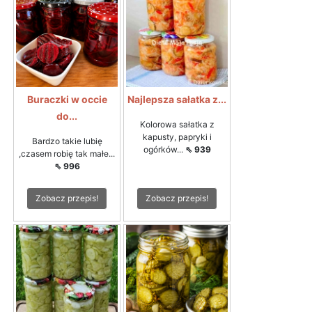
Buraczki w occie
Najlepsza sałatka z...
do...
Kolorowa sałatka z
kapusty, papryki i
Bardzo takie lubię
ogórków...
⇖ 939
,czasem robię tak małe...
⇖ 996
Zobacz przepis!
Zobacz przepis!