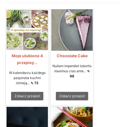
Moje ulubione 4
Chocolate Cake
przepisy...
Nullam imperdiet lobortis
maximus cras ante...
⇖
W kalendarzu każdego
98
pasjonata kuchni
istnieją...
⇖ 72
Zobacz przepis!
Zobacz przepis!