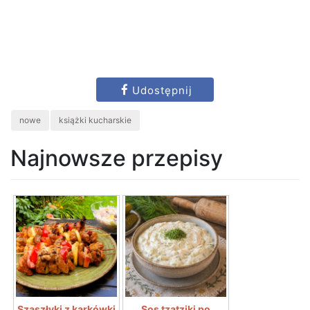
Udostępnij
nowe
książki kucharskie
Najnowsze przepisy
Szaszłyki z karkówki
Sos tzatziki po