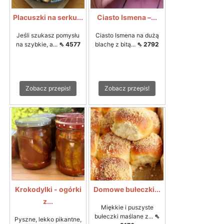
Placuszki na serku...
Ciasto Ismena –...
Jeśli szukasz pomysłu
Ciasto Ismena na dużą
na szybkie, a...
⇖ 4577
blachę z bitą...
⇖ 2792
Zobacz przepis!
Zobacz przepis!
Krokodylki - ogórki
Domowe bułeczki...
z...
Miękkie i puszyste
bułeczki maślane z...
⇖
Pyszne, lekko pikantne,