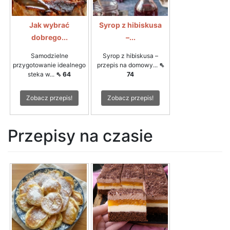
Jak wybrać
Syrop z hibiskusa
dobrego...
–...
Samodzielne
Syrop z hibiskusa –
przygotowanie idealnego
przepis na domowy...
⇖
steka w...
⇖ 64
74
Zobacz przepis!
Zobacz przepis!
Przepisy na czasie