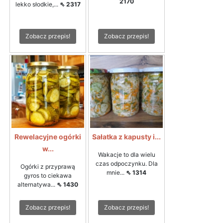
2170
lekko słodkie,...
⇖ 2317
Zobacz przepis!
Zobacz przepis!
Rewelacyjne ogórki
Sałatka z kapusty i...
w...
Wakacje to dla wielu
czas odpoczynku. Dla
Ogórki z przyprawą
mnie...
⇖ 1314
gyros to ciekawa
alternatywa...
⇖ 1430
Zobacz przepis!
Zobacz przepis!