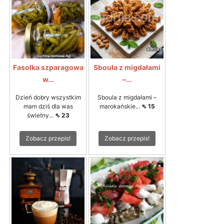
Fasolka szparagowa
Sboula z migdałami
w...
–...
Dzień dobry wszystkim
Sboula z migdałami –
mam dziś dla was
marokańskie...
⇖ 15
świetny...
⇖ 23
Zobacz przepis!
Zobacz przepis!