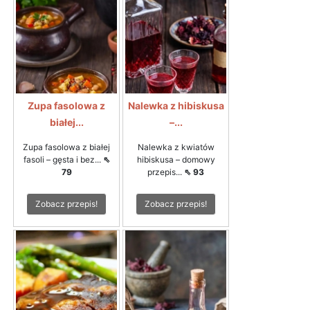
Zupa fasolowa z
Nalewka z hibiskusa
białej...
–...
Zupa fasolowa z białej
Nalewka z kwiatów
fasoli – gęsta i bez...
⇖
hibiskusa – domowy
79
przepis...
⇖ 93
Zobacz przepis!
Zobacz przepis!