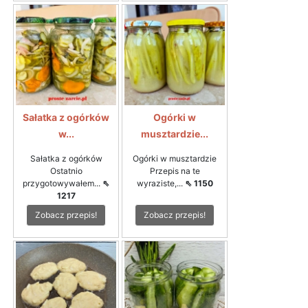
Sałatka z ogórków
Ogórki w
w...
musztardzie...
Sałatka z ogórków
Ogórki w musztardzie
Ostatnio
Przepis na te
przygotowywałem...
⇖
wyraziste,...
⇖ 1150
1217
Zobacz przepis!
Zobacz przepis!