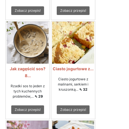
Zobacz przepis!
Zobacz przepis!
Jak zagęścić sos?
Ciasto jogurtowe z...
8...
Ciasto jogurtowe z
malinami, serkiem i
Rzadki sos to jeden z
kruszonką...
⇖ 32
tych kuchennych
problemów,...
⇖ 29
Zobacz przepis!
Zobacz przepis!