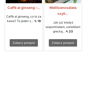
Caffè al ginseng –...
Melitzanosalata
czyli...
Caffè al ginseng, co to za
kawa? To jeden z...
⇖ 18
Jak już kiedyś
wspominałam, uwielbiam
grecką...
⇖ 23
Zobacz przepis!
Zobacz przepis!