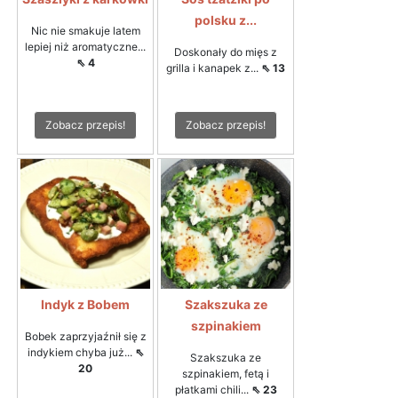
polsku z...
Nic nie smakuje latem
lepiej niż aromatyczne...
Doskonały do mięs z
⇖ 4
grilla i kanapek z...
⇖ 13
Zobacz przepis!
Zobacz przepis!
Indyk z Bobem
Szakszuka ze
szpinakiem
Bobek zaprzyjaźnił się z
indykiem chyba już...
⇖
Szakszuka ze
20
szpinakiem, fetą i
płatkami chili...
⇖ 23