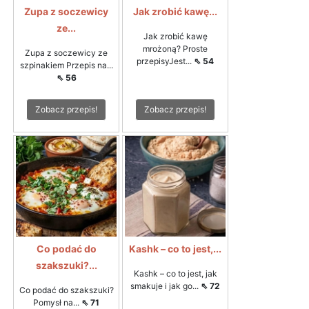
Zupa z soczewicy
Jak zrobić kawę...
ze...
Jak zrobić kawę
mrożoną? Proste
Zupa z soczewicy ze
przepisyJest...
⇖ 54
szpinakiem Przepis na...
⇖ 56
Zobacz przepis!
Zobacz przepis!
Co podać do
Kashk – co to jest,...
szakszuki?...
Kashk – co to jest, jak
smakuje i jak go...
⇖ 72
Co podać do szakszuki?
Pomysł na...
⇖ 71