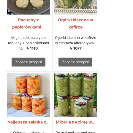
Racuchy z
Ogórki kiszone w
papierówkami...
kefirze
Mięciutkie, puszyste
Ogórki kiszone w kefirze
racuchy z papierówkami
to ciekawa alternatywa...
to...
⇖ 1110
⇖ 1077
Zobacz przepis!
Zobacz przepis!
Najlepsza sałatka z...
Mizeria na zimę w...
Kolorowa sałatka z
Poznaj mój sprawdzony