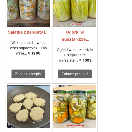
Sałatka z kapusty i...
Ogórki w
musztardzie...
Wakacje to dla wielu
czas odpoczynku. Dla
Ogórki w musztardzie
mnie...
⇖ 1260
Przepis na te
wyraziste,...
⇖ 1099
Zobacz przepis!
Zobacz przepis!