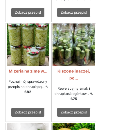
Zobacz przepis!
Zobacz przepis!
Mizeria na zimę w...
Kiszone inaczej,
po...
Poznaj mój sprawdzony
przepis na chrupiącą...
⇖
Rewelacyjny smak i
682
chrupkość ogórków...
⇖
675
Zobacz przepis!
Zobacz przepis!