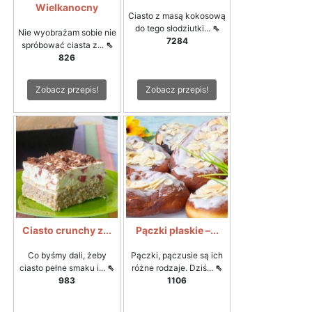
Wielkanocny
Ciasto z masą kokosową
do tego słodziutki...
⇖
Nie wyobrażam sobie nie
7284
spróbować ciasta z...
⇖
826
Zobacz przepis!
Zobacz przepis!
Ciasto crunchy z...
Pączki płaskie –...
Co byśmy dali, żeby
Pączki, pączusie są ich
ciasto pełne smaku i...
⇖
różne rodzaje. Dziś...
⇖
983
1106