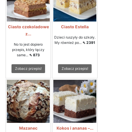
Ciasto czekoladowe
Ciasto Estella
z...
Dzieci ruszyły do szkoły.
My również po...
⇖ 2391
No to jest dopiero
przepis, który łączy
same...
⇖ 873
Zobacz przepis!
Zobacz przepis!
Mazanec
Kokos i ananas –...