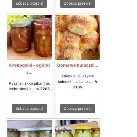
Zobacz przepis!
Zobacz przepis!
Krokodylki - ogórki
Domowe bułeczki...
z...
Miękkie i puszyste
bułeczki maślane z...
⇖
Pyszne, lekko pikantne,
2105
lekko słodkie,...
⇖ 2205
Zobacz przepis!
Zobacz przepis!