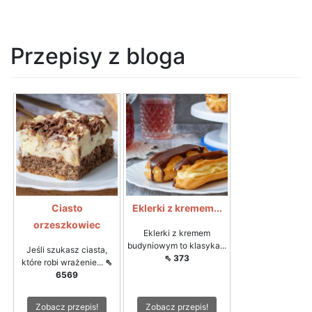
Przepisy z bloga
Ciasto
Eklerki z kremem...
orzeszkowiec
Eklerki z kremem
budyniowym to klasyka...
Jeśli szukasz ciasta,
⇖ 373
które robi wrażenie...
⇖
6569
Zobacz przepis!
Zobacz przepis!