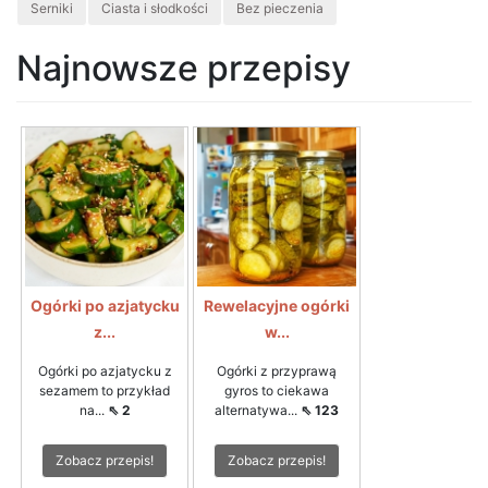
Serniki
Ciasta i słodkości
Bez pieczenia
Najnowsze przepisy
Ogórki po azjatycku
Rewelacyjne ogórki
z...
w...
Ogórki po azjatycku z
Ogórki z przyprawą
sezamem to przykład
gyros to ciekawa
na...
⇖ 2
alternatywa...
⇖ 123
Zobacz przepis!
Zobacz przepis!