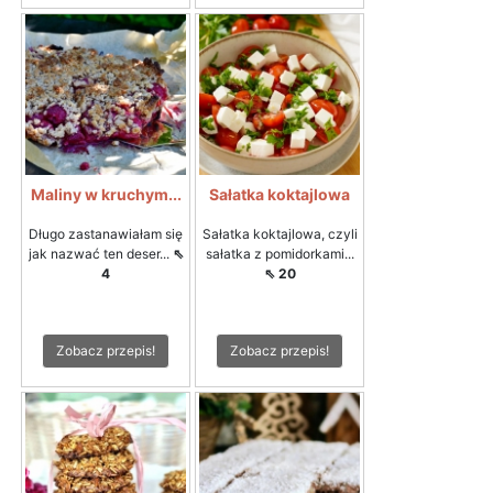
Maliny w kruchym...
Sałatka koktajlowa
Długo zastanawiałam się
Sałatka koktajlowa, czyli
jak nazwać ten deser...
⇖
sałatka z pomidorkami...
4
⇖ 20
Zobacz przepis!
Zobacz przepis!