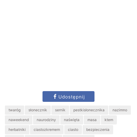
Udostępnij
twaróg
słonecznik
sernik
pestkisłonecznika
nazimno
naweekend
naurodziny
naświęta
masa
ktem
herbatniki
ciastozkremem
ciasto
bezpieczenia