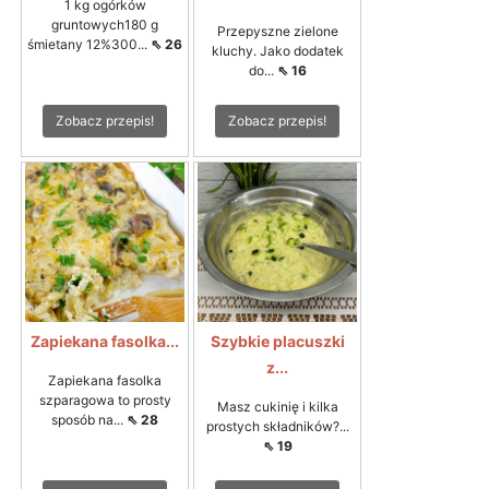
1 kg ogórków
gruntowych180 g
Przepyszne zielone
śmietany 12%300...
⇖ 26
kluchy. Jako dodatek
do...
⇖ 16
Zobacz przepis!
Zobacz przepis!
Zapiekana fasolka...
Szybkie placuszki
z...
Zapiekana fasolka
szparagowa to prosty
Masz cukinię i kilka
sposób na...
⇖ 28
prostych składników?...
⇖ 19