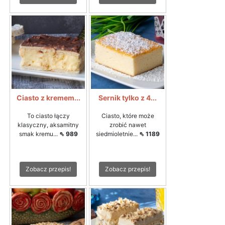
Ciasto z kremem...
Sernik tylko z 4...
To ciasto łączy
Ciasto, które może
klasyczny, aksamitny
zrobić nawet
smak kremu...
⇖ 989
siedmioletnie...
⇖ 1189
Zobacz przepis!
Zobacz przepis!