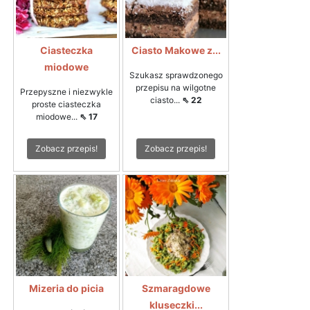
Ciasteczka
Ciasto Makowe z...
miodowe
Szukasz sprawdzonego
przepisu na wilgotne
Przepyszne i niezwykle
ciasto...
⇖ 22
proste ciasteczka
miodowe...
⇖ 17
Zobacz przepis!
Zobacz przepis!
Mizeria do picia
Szmaragdowe
kluseczki...