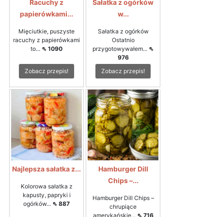
Racuchy z
Sałatka z ogórków
papierówkami...
w...
Mięciutkie, puszyste
Sałatka z ogórków
racuchy z papierówkami
Ostatnio
to...
⇖ 1090
przygotowywałem...
⇖
976
Zobacz przepis!
Zobacz przepis!
Najlepsza sałatka z...
Hamburger Dill
Chips –...
Kolorowa sałatka z
kapusty, papryki i
Hamburger Dill Chips –
ogórków...
⇖ 887
chrupiące
amerykańskie...
⇖ 716