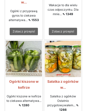
w...
Wakacje to dla wielu
czas odpoczynku. Dla
Ogórki z przyprawą
mnie...
⇖ 1349
gyros to ciekawa
alternatywa...
⇖ 1553
Zobacz przepis!
Zobacz przepis!
Ogórki kiszone w
Sałatka z ogórków
kefirze
w...
Ogórki kiszone w kefirze
Sałatka z ogórków
to ciekawa alternatywa...
Ostatnio
⇖ 1280
przygotowywałem...
⇖
1266