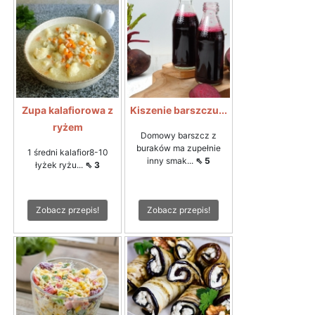
Zupa kalafiorowa z
Kiszenie barszczu...
ryżem
Domowy barszcz z
buraków ma zupełnie
1 średni kalafior8-10
inny smak...
⇖ 5
łyżek ryżu...
⇖ 3
Zobacz przepis!
Zobacz przepis!