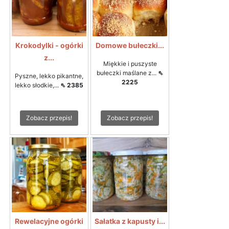
Krokodylki - ogórki
Domowe bułeczki...
z...
Miękkie i puszyste
bułeczki maślane z...
⇖
Pyszne, lekko pikantne,
2225
lekko słodkie,...
⇖ 2385
Zobacz przepis!
Zobacz przepis!
Rewelacyjne ogórki
Sałatka z kapusty i...