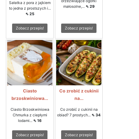
orzeźwiające ogórki
Sałatka z pora z jajkiem
małosolne,...
⇖ 29
to jedna z prostszych i...
⇖ 25
Zobacz przepis!
Zobacz przepis!
Ciasto
Co zrobić z cukinii
brzoskwiniowa...
na...
Ciasto Brzoskwiniowa
Co zrobić z cukinii na
Chmurka z ciepłymi
obiad? 7 prostych...
⇖ 34
lodami...
⇖ 16
Zobacz przepis!
Zobacz przepis!