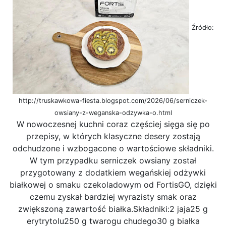
Źródło:
http://truskawkowa-fiesta.blogspot.com/2026/06/serniczek-
owsiany-z-weganska-odzywka-o.html
W nowoczesnej kuchni coraz częściej sięga się po
przepisy, w których klasyczne desery zostają
odchudzone i wzbogacone o wartościowe składniki.
W tym przypadku serniczek owsiany został
przygotowany z dodatkiem wegańskiej odżywki
białkowej o smaku czekoladowym od FortisGO, dzięki
czemu zyskał bardziej wyrazisty smak oraz
zwiększoną zawartość białka.Składniki:2 jaja25 g
erytrytolu250 g twarogu chudego30 g białka