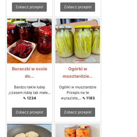
Zobacz przepis!
Zobacz przepis!
Buraczki w occie
Ogórki w
do...
musztardzie...
Bardzo takie lubię
Ogórki w musztardzie
,czasem robię tak małe...
Przepis na te
⇖ 1234
wyraziste,...
⇖ 1183
Zobacz przepis!
Zobacz przepis!