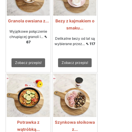
Granola owsiana z...
Bezy z kajmakiem o
smaku...
Wyjątkowe połączenie
chrupiącej granoli i...
⇖
Delikatne bezy od lat są
67
wybierane przez...
⇖ 117
Zobacz przepis!
Zobacz przepis!
Potrawka z
Szynkowa słoikowa
wątróbką...
z...