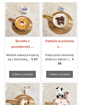
Buratta z
Daktyle w polewie
pomidorem,...
z...
Włoskie wakacje kojarzą
Połączenie naturalnej
się z beztroską,...
⇖ 57
słodyczy daktyli z...
⇖
38
Zobacz przepis!
Zobacz przepis!