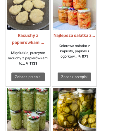
Racuchy z
Najlepsza sałatka z...
papierówkami...
Kolorowa sałatka z
kapusty, papryki i
Mięciutkie, puszyste
ogórków...
⇖ 971
racuchy z papierówkami
to...
⇖ 1131
Zobacz przepis!
Zobacz przepis!