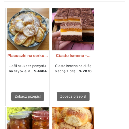
Placuszki na serku...
Ciasto Ismena –...
Jeśli szukasz pomysłu
Ciasto Ismena na dużą
na szybkie, a...
⇖ 4684
blachę z bitą...
⇖ 2876
Zobacz przepis!
Zobacz przepis!