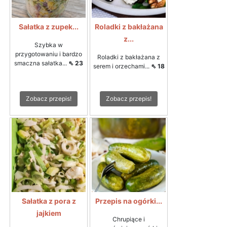
Sałatka z zupek...
Roladki z bakłażana
z...
Szybka w
przygotowaniu i bardzo
Roladki z bakłażana z
smaczna sałatka...
⇖ 23
serem i orzechami...
⇖ 18
Zobacz przepis!
Zobacz przepis!
Sałatka z pora z
Przepis na ogórki...
jajkiem
Chrupiące i