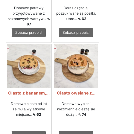
Domowe potrawy
Coraz częściej
przygotowywane z
poszukiwane są posiłki,
sezonowych warzyw...
⇖
które...
⇖ 62
67
Zobacz przepis!
Zobacz przepis!
Ciasto z bananem,...
Ciasto owsiane z...
Domowe ciasta od lat
Domowe wypieki
zajmują wyjątkowe
niezmiennie cieszą się
miejsce...
⇖ 62
dużą...
⇖ 74