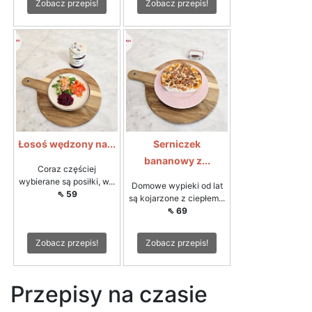
Zobacz przepis!
Zobacz przepis!
Łosoś wędzony na...
Serniczek
bananowy z...
Coraz częściej
wybierane są posiłki, w...
Domowe wypieki od lat
⇖ 59
są kojarzone z ciepłem...
⇖ 69
Zobacz przepis!
Zobacz przepis!
Przepisy na czasie