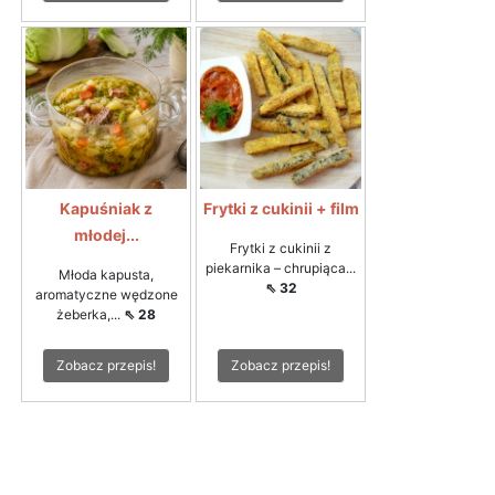
Kapuśniak z
Frytki z cukinii + film
młodej...
Frytki z cukinii z
piekarnika – chrupiąca...
Młoda kapusta,
⇖ 32
aromatyczne wędzone
żeberka,...
⇖ 28
Zobacz przepis!
Zobacz przepis!