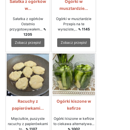
Sałatka z ogórków
Ogórki w
w...
musztardzie...
Sałatka z ogórków
Ogórki w musztardzie
Ostatnio
Przepis na te
przygotowywałem...
⇖
wyraziste,...
⇖ 1145
1205
Zobacz przepis!
Zobacz przepis!
Racuchy z
Ogórki kiszone w
papierówkami...
kefirze
Mięciutkie, puszyste
Ogórki kiszone w kefirze
racuchy z papierówkami
to ciekawa alternatywa...
to...
⇖ 1107
⇖ 1002