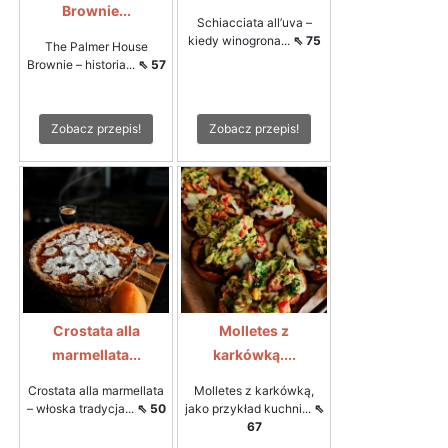
Brownie...
Schiacciata all’uva –
kiedy winogrona...
⇖ 75
The Palmer House
Brownie – historia...
⇖ 57
Zobacz przepis!
Zobacz przepis!
Crostata alla
Molletes z
marmellata...
karkówką....
Crostata alla marmellata
Molletes z karkówką,
– włoska tradycja...
⇖ 50
jako przykład kuchni...
⇖
67