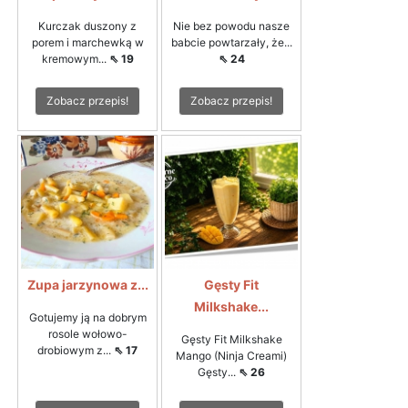
Kurczak duszony z
Nie bez powodu nasze
porem i marchewką w
babcie powtarzały, że...
kremowym...
⇖ 19
⇖ 24
Zobacz przepis!
Zobacz przepis!
Zupa jarzynowa z...
Gęsty Fit
Milkshake...
Gotujemy ją na dobrym
rosole wołowo-
Gęsty Fit Milkshake
drobiowym z...
⇖ 17
Mango (Ninja Creami)
Gęsty...
⇖ 26