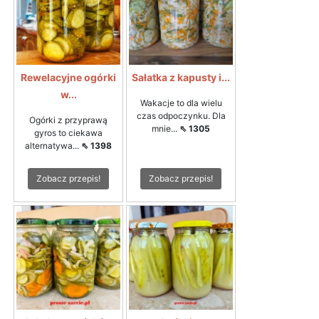
Rewelacyjne ogórki
Sałatka z kapusty i...
w...
Wakacje to dla wielu
czas odpoczynku. Dla
Ogórki z przyprawą
mnie...
⇖ 1305
gyros to ciekawa
alternatywa...
⇖ 1398
Zobacz przepis!
Zobacz przepis!