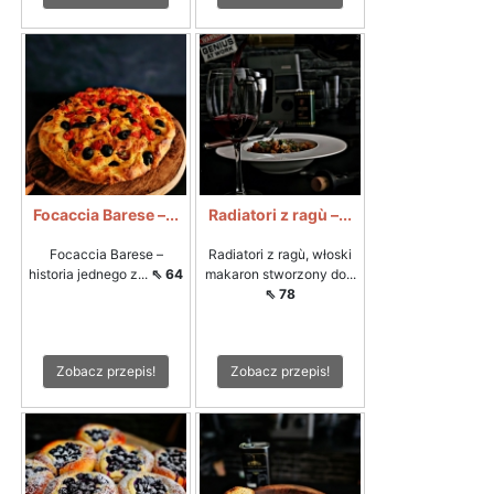
Focaccia Barese –...
Radiatori z ragù –...
Focaccia Barese –
Radiatori z ragù, włoski
historia jednego z...
⇖ 64
makaron stworzony do...
⇖ 78
Zobacz przepis!
Zobacz przepis!