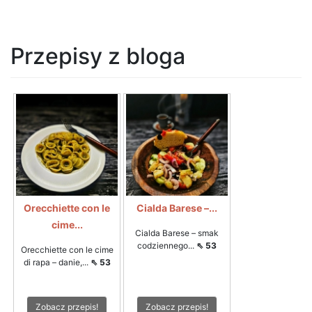
Przepisy z bloga
Orecchiette con le
Cialda Barese –...
cime...
Cialda Barese – smak
codziennego...
⇖ 53
Orecchiette con le cime
di rapa – danie,...
⇖ 53
Zobacz przepis!
Zobacz przepis!