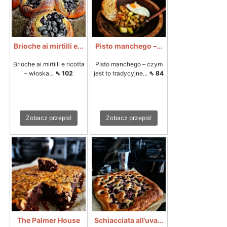
Brioche ai mirtilli e...
Pisto manchego –...
Brioche ai mirtilli e ricotta
Pisto manchego – czym
– włoska...
⇖ 102
jest to tradycyjne...
⇖ 84
Zobacz przepis!
Zobacz przepis!
The Palmer House
Schiacciata all’uva...