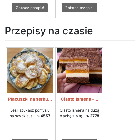
Zobacz przepis!
Zobacz przepis!
Przepisy na czasie
Placuszki na serku...
Ciasto Ismena –...
Jeśli szukasz pomysłu
Ciasto Ismena na dużą
na szybkie, a...
⇖ 4557
blachę z bitą...
⇖ 2778