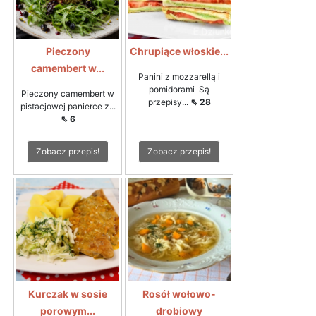
Pieczony
Chrupiące włoskie...
camembert w...
Panini z mozzarellą i
pomidorami Są
Pieczony camembert w
przepisy...
⇖ 28
pistacjowej panierce z...
⇖ 6
Zobacz przepis!
Zobacz przepis!
Kurczak w sosie
Rosół wołowo-
porowym...
drobiowy