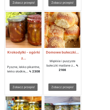
Zobacz przepis!
Zobacz przepis!
Krokodylki - ogórki
Domowe bułeczki...
z...
Miękkie i puszyste
bułeczki maślane z...
⇖
Pyszne, lekko pikantne,
2166
lekko słodkie,...
⇖ 2308
Zobacz przepis!
Zobacz przepis!