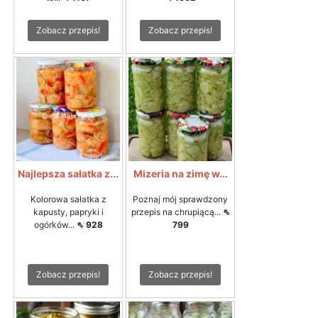
Zobacz przepis!
Zobacz przepis!
Najlepsza sałatka z...
Mizeria na zimę w...
Kolorowa sałatka z
Poznaj mój sprawdzony
kapusty, papryki i
przepis na chrupiącą...
⇖
ogórków...
⇖ 928
799
Zobacz przepis!
Zobacz przepis!