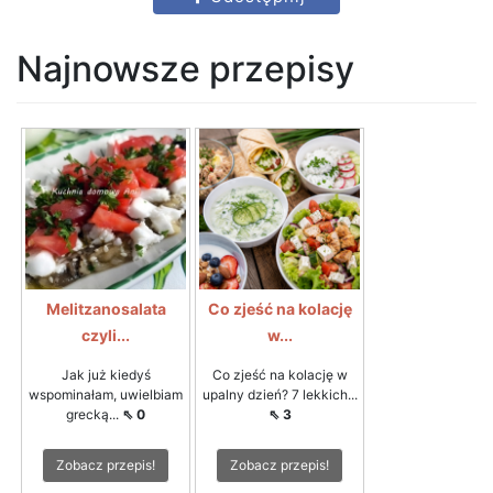
Najnowsze przepisy
Melitzanosalata
Co zjeść na kolację
czyli...
w...
Jak już kiedyś
Co zjeść na kolację w
wspominałam, uwielbiam
upalny dzień? 7 lekkich...
grecką...
⇖ 0
⇖ 3
Zobacz przepis!
Zobacz przepis!