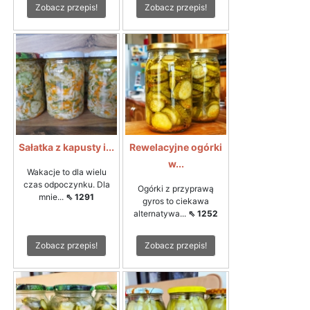
Zobacz przepis!
Zobacz przepis!
Sałatka z kapusty i...
Rewelacyjne ogórki
w...
Wakacje to dla wielu
czas odpoczynku. Dla
Ogórki z przyprawą
mnie...
⇖ 1291
gyros to ciekawa
alternatywa...
⇖ 1252
Zobacz przepis!
Zobacz przepis!