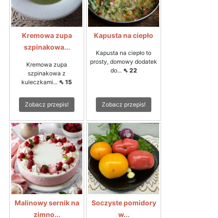
Kremowa zupa
Kapusta na ciepło
szpinakowa...
Kapusta na ciepło to
prosty, domowy dodatek
Kremowa zupa
do...
⇖ 22
szpinakowa z
kuleczkami...
⇖ 15
Zobacz przepis!
Zobacz przepis!
Malinowy sernik na
Soczyste pomidory
zimno...
w...