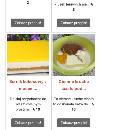
2
klusek leniwych ale...
⇖
3
Zobacz przepis!
Zobacz przepis!
Sernik kokosowy z
Ciemne kruche
musem...
ciasto pod...
Dzisiaj przychodzę do
To ciemne kruche ciasto
Was z kolejnym
to doskonała baza do...
⇖
prostym...
⇖ 10
16
Zobacz przepis!
Zobacz przepis!