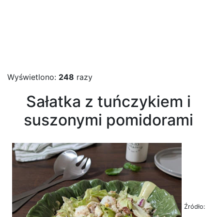
Wyświetlono:
248
razy
Sałatka z tuńczykiem i
suszonymi pomidorami
Źródło: