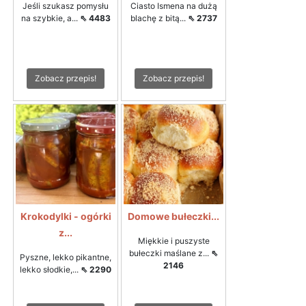
Jeśli szukasz pomysłu
Ciasto Ismena na dużą
na szybkie, a...
⇖ 4483
blachę z bitą...
⇖ 2737
Zobacz przepis!
Zobacz przepis!
Krokodylki - ogórki
Domowe bułeczki...
z...
Miękkie i puszyste
bułeczki maślane z...
⇖
Pyszne, lekko pikantne,
2146
lekko słodkie,...
⇖ 2290