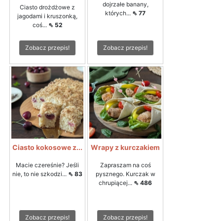
dojrzałe banany,
Ciasto drożdżowe z
których...
⇖ 77
jagodami i kruszonką,
coś...
⇖ 52
Zobacz przepis!
Zobacz przepis!
Ciasto kokosowe z...
Wrapy z kurczakiem
Macie czereśnie? Jeśli
Zapraszam na coś
nie, to nie szkodzi...
⇖ 83
pysznego. Kurczak w
chrupiącej...
⇖ 486
Zobacz przepis!
Zobacz przepis!