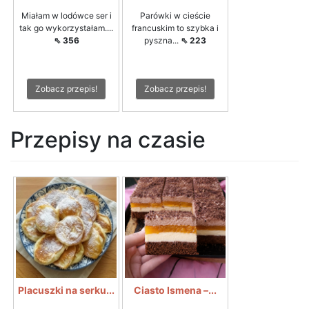
Miałam w lodówce ser i
Parówki w cieście
tak go wykorzystałam....
francuskim to szybka i
⇖ 356
pyszna...
⇖ 223
Zobacz przepis!
Zobacz przepis!
Przepisy na czasie
Placuszki na serku...
Ciasto Ismena –...