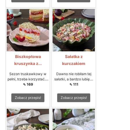
Biszkoptowa
Sałatka z
kruszynka z...
kurczakiem
Sezon truskawkowy w
Dawno nie robiłam tej
pełni, trzeba korzystać....
sałatki, a bardzo lubię....
⇖ 169
⇖ 111
Zobacz przepis!
Zobacz przepis!