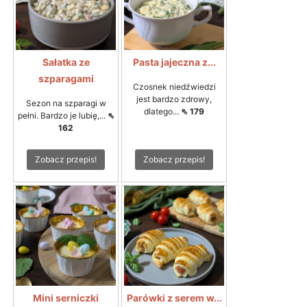
Sałatka ze
Pasta jajeczna z...
szparagami
Czosnek niedźwiedzi
jest bardzo zdrowy,
Sezon na szparagi w
dlatego...
⇖ 179
pełni. Bardzo je lubię,...
⇖
162
Zobacz przepis!
Zobacz przepis!
Mini serniczki
Parówki z serem w...