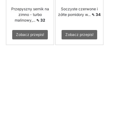
Przepyszny sernik na
Soczyste czerwone i
zimno - turbo
żółte pomidory w...
⇖ 34
malinowy,...
⇖ 32
Zobacz przepis!
Zobacz przepis!