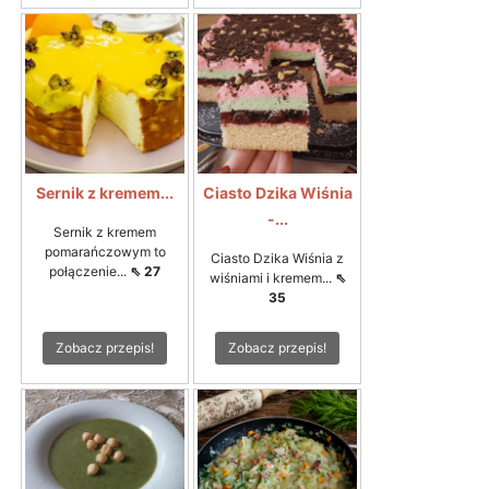
Sernik z kremem...
Ciasto Dzika Wiśnia
-...
Sernik z kremem
pomarańczowym to
Ciasto Dzika Wiśnia z
połączenie...
⇖ 27
wiśniami i kremem...
⇖
35
Zobacz przepis!
Zobacz przepis!