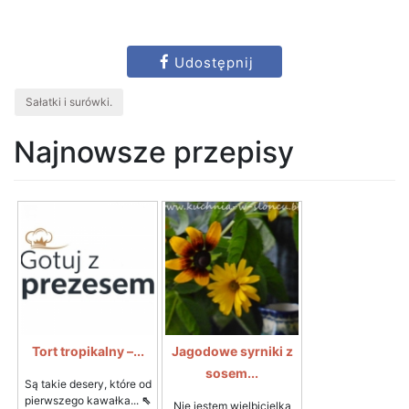
Udostępnij
Sałatki i surówki.
Najnowsze przepisy
Tort tropikalny –...
Jagodowe syrniki z
sosem...
Są takie desery, które od
pierwszego kawałka...
⇖
Nie jestem wielbicielką