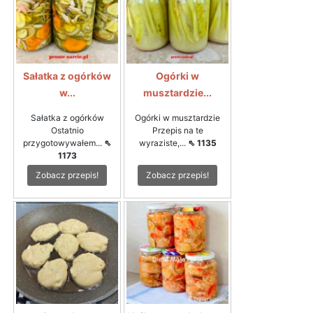
Sałatka z ogórków
Ogórki w
w...
musztardzie...
Sałatka z ogórków
Ogórki w musztardzie
Ostatnio
Przepis na te
przygotowywałem...
⇖
wyraziste,...
⇖ 1135
1173
Zobacz przepis!
Zobacz przepis!