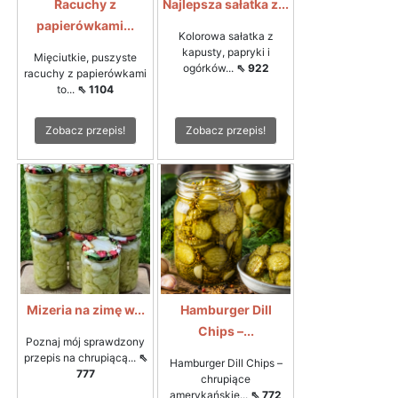
Racuchy z
Najlepsza sałatka z...
papierówkami...
Kolorowa sałatka z
kapusty, papryki i
Mięciutkie, puszyste
ogórków...
⇖ 922
racuchy z papierówkami
to...
⇖ 1104
Zobacz przepis!
Zobacz przepis!
Mizeria na zimę w...
Hamburger Dill
Chips –...
Poznaj mój sprawdzony
przepis na chrupiącą...
⇖
Hamburger Dill Chips –
777
chrupiące
amerykańskie...
⇖ 772