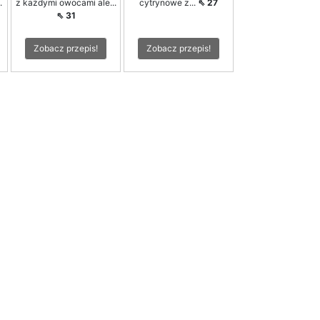
.
z każdymi owocami ale...
cytrynowe z...
⇖ 27
⇖ 31
Zobacz przepis!
Zobacz przepis!