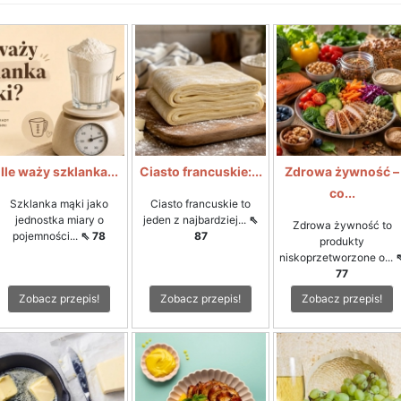
Ile waży szklanka...
Ciasto francuskie:...
Zdrowa żywność –
co...
Szklanka mąki jako
Ciasto francuskie to
jednostka miary o
jeden z najbardziej...
⇖
Zdrowa żywność to
pojemności...
⇖ 78
87
produkty
niskoprzetworzone o...
77
Zobacz przepis!
Zobacz przepis!
Zobacz przepis!