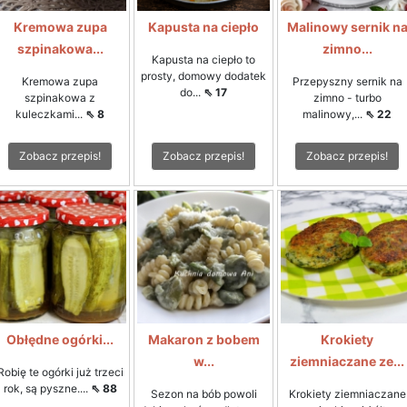
Kremowa zupa
Kapusta na ciepło
Malinowy sernik n
szpinakowa...
zimno...
Kapusta na ciepło to
prosty, domowy dodatek
Kremowa zupa
Przepyszny sernik na
do...
⇖ 17
szpinakowa z
zimno - turbo
kuleczkami...
⇖ 8
malinowy,...
⇖ 22
Zobacz przepis!
Zobacz przepis!
Zobacz przepis!
Obłędne ogórki...
Makaron z bobem
Krokiety
w...
ziemniaczane ze...
Robię te ogórki już trzeci
rok, są pyszne....
⇖ 88
Sezon na bób powoli
Krokiety ziemniaczane