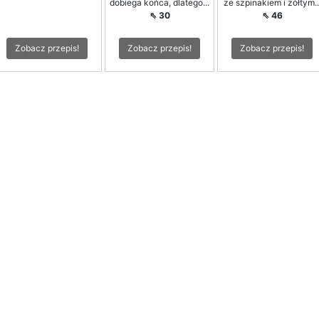
dobiega końca, dlatego...
ze szpinakiem i żółtym..
⇖ 30
⇖ 46
Zobacz przepis!
Zobacz przepis!
Zobacz przepis!