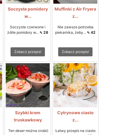
a
Soczyste pomidory
Muffinki z Air Fryera
w...
z...
Soczyste czerwone i
Nie zawsze potrzeba
żółte pomidory w...
⇖ 28
piekarnika, żeby...
⇖ 42
Zobacz przepis!
Zobacz przepis!
Szybki krem
Cytrynowe ciasto
truskawkowy
z...
Ten deser można zrobić
Łatwy przepis na ciasto