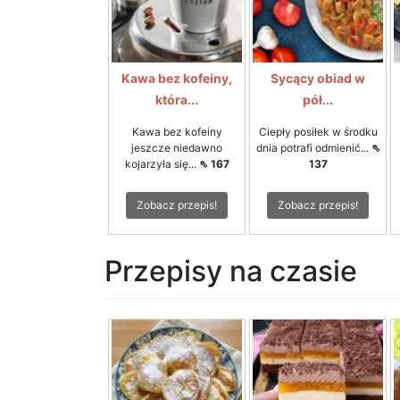
Kawa bez kofeiny,
Sycący obiad w
która...
pół...
Kawa bez kofeiny
Ciepły posiłek w środku
jeszcze niedawno
dnia potrafi odmienić...
⇖
kojarzyła się...
⇖ 167
137
Zobacz przepis!
Zobacz przepis!
Przepisy na czasie