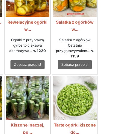
.
Rewelacyjne ogórki
Sałatka z ogórków
w...
w...
Ogórki z przyprawą
Sałatka z ogórków
gyros to ciekawa
Ostatnio
alternatywa...
⇖ 1220
przygotowywałem...
⇖
1159
Zobacz przepis!
Zobacz przepis!
Kiszone inaczej,
Tarte ogórki kiszone
po...
do...