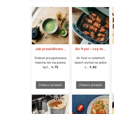
Jak prawidłowo...
Air fryer – czy to...
Dobrze przygotowana
Air fryer w ostatnich
matcha nie ma prawa
latach wyrósł na jedno
być...
⇖ 75
z...
⇖ 82
Zobacz przepis!
Zobacz przepis!