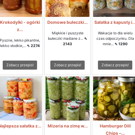
Krokodylki - ogórki
Domowe bułeczki...
Sałatka z kapusty i..
z...
Miękkie i puszyste
Wakacje to dla wielu
bułeczki maślane z...
⇖
czas odpoczynku. Dla
Pyszne, lekko pikantne,
2143
mnie...
⇖ 1290
lekko słodkie,...
⇖ 2274
Zobacz przepis!
Zobacz przepis!
Zobacz przepis!
Najlepsza sałatka z...
Mizeria na zimę w...
Hamburger Dill
Chips –...