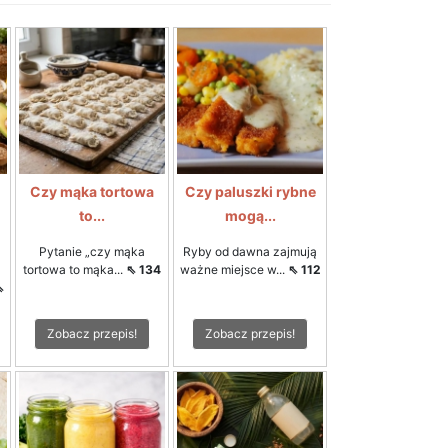
Czy mąka tortowa
Czy paluszki rybne
to...
mogą...
Pytanie „czy mąka
Ryby od dawna zajmują
tortowa to mąka...
⇖ 134
ważne miejsce w...
⇖ 112
⇖
Zobacz przepis!
Zobacz przepis!