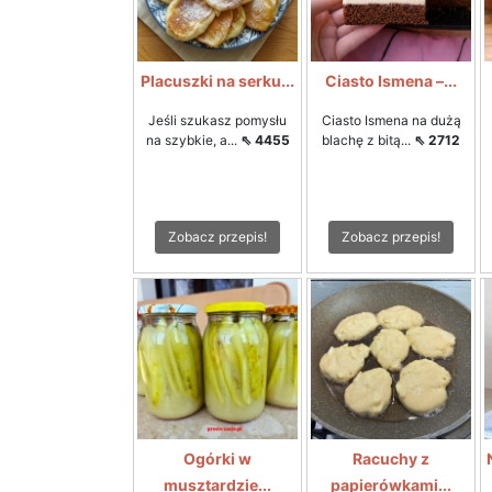
Placuszki na serku...
Ciasto Ismena –...
Jeśli szukasz pomysłu
Ciasto Ismena na dużą
na szybkie, a...
⇖ 4455
blachę z bitą...
⇖ 2712
Zobacz przepis!
Zobacz przepis!
Ogórki w
Racuchy z
musztardzie...
papierówkami...