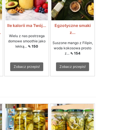
Ile kalorii ma Twój...
Egzotyczne smaki
.
z...
Wielu z nas postrzega
domowe smoothie jako
Suszone mango z Filipin,
lekką...
⇖ 150
woda kokosowa prosto
z...
⇖ 154
Zobacz przepis!
Zobacz przepis!