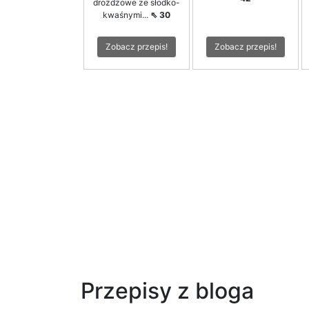
drożdżowe ze słodko-
kwaśnymi...
⇖ 30
Zobacz przepis!
Zobacz przepis!
Przepisy z bloga