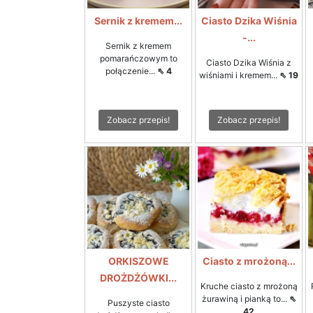
Sernik z kremem...
Ciasto Dzika Wiśnia
-...
Sernik z kremem
pomarańczowym to
Ciasto Dzika Wiśnia z
połączenie...
⇖ 4
wiśniami i kremem...
⇖ 19
Zobacz przepis!
Zobacz przepis!
ORKISZOWE
Ciasto z mrożoną...
DROŻDŻÓWKI...
Kruche ciasto z mrożoną
żurawiną i pianką to...
⇖
Puszyste ciasto
42