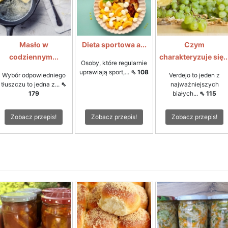
Masło w
Dieta sportowa a...
Czym
codziennym...
charakteryzuje się..
Osoby, które regularnie
uprawiają sport,...
⇖ 108
Wybór odpowiedniego
Verdejo to jeden z
tłuszczu to jedna z...
⇖
najważniejszych
179
białych...
⇖ 115
Zobacz przepis!
Zobacz przepis!
Zobacz przepis!