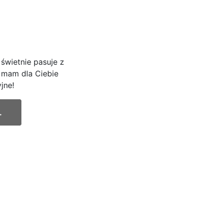
 świetnie pasuje z
 mam dla Ciebie
yjne!
.