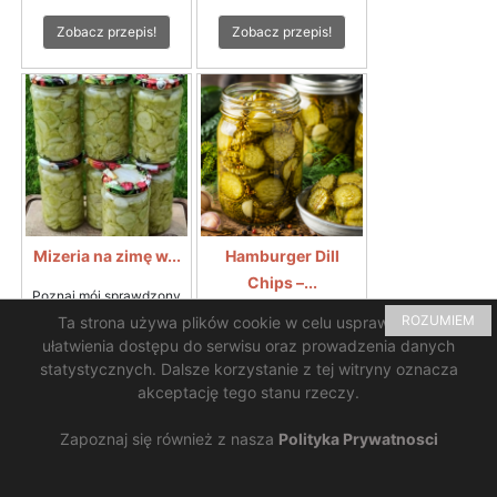
Zobacz przepis!
Zobacz przepis!
Mizeria na zimę w...
Hamburger Dill
Chips –...
Poznaj mój sprawdzony
przepis na chrupiącą...
⇖
ROZUMIEM
Ta strona używa plików cookie w celu usprawnienia i
Hamburger Dill Chips –
840
chrupiące
ułatwienia dostępu do serwisu oraz prowadzenia danych
amerykańskie...
⇖ 825
statystycznych. Dalsze korzystanie z tej witryny oznacza
akceptację tego stanu rzeczy.
Zobacz przepis!
Zobacz przepis!
Zapoznaj się również z nasza
Polityka Prywatnosci
Pomoc
|
Kontakt
Projekt i wykonanie:
M.K.