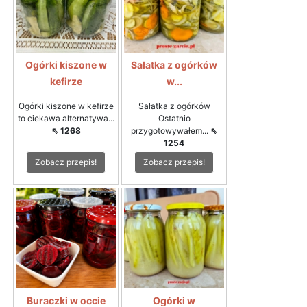
Ogórki kiszone w
Sałatka z ogórków
kefirze
w...
Ogórki kiszone w kefirze
Sałatka z ogórków
to ciekawa alternatywa...
Ostatnio
⇖ 1268
przygotowywałem...
⇖
1254
Zobacz przepis!
Zobacz przepis!
Buraczki w occie
Ogórki w