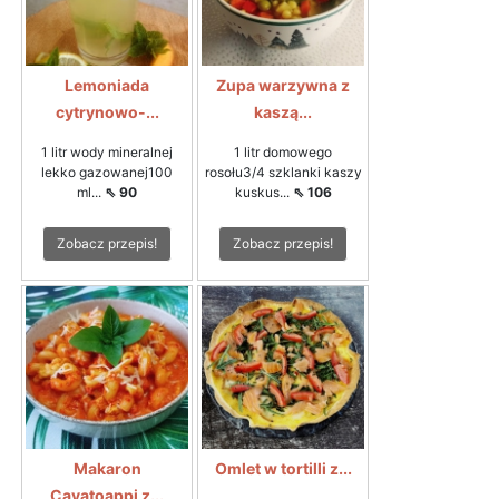
Lemoniada
Zupa warzywna z
cytrynowo-...
kaszą...
1 litr wody mineralnej
1 litr domowego
lekko gazowanej100
rosołu3/4 szklanki kaszy
ml...
⇖ 90
kuskus...
⇖ 106
Zobacz przepis!
Zobacz przepis!
Makaron
Omlet w tortilli z...
Cavatoappi z...