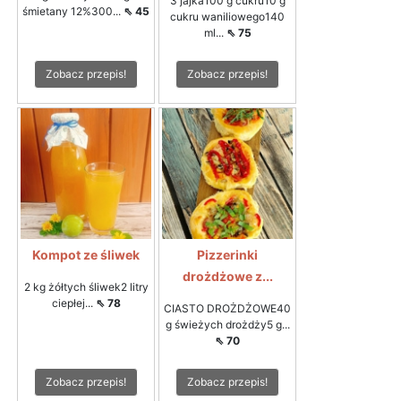
3 jajka100 g cukru10 g
śmietany 12%300...
⇖ 45
cukru waniliowego140
ml...
⇖ 75
Zobacz przepis!
Zobacz przepis!
Kompot ze śliwek
Pizzerinki
drożdżowe z...
2 kg żółtych śliwek2 litry
ciepłej...
⇖ 78
CIASTO DROŻDŻOWE40
g świeżych drożdży5 g...
⇖ 70
Zobacz przepis!
Zobacz przepis!