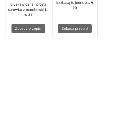
kiełbasą to jedno z...
⇖
Błyskawiczna i prosta
19
surówka z marchewki i...
⇖ 37
Zobacz przepis!
Zobacz przepis!