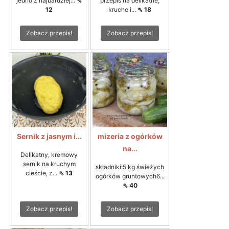
jedno z najbardziej...
⇖
przepis na delikatne,
12
kruche i...
⇖ 18
Zobacz przepis!
Zobacz przepis!
Sernik z jasnym i...
mizeria z ogórków
na...
Delikatny, kremowy
sernik na kruchym
składniki:5 kg świeżych
cieście, z...
⇖ 13
ogórków gruntowych6...
⇖ 40
Zobacz przepis!
Zobacz przepis!