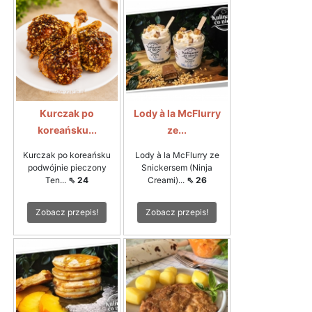
Kurczak po
Lody à la McFlurry
koreańsku...
ze...
Kurczak po koreańsku
Lody à la McFlurry ze
podwójnie pieczony
Snickersem (Ninja
Ten...
⇖ 24
Creami)...
⇖ 26
Zobacz przepis!
Zobacz przepis!