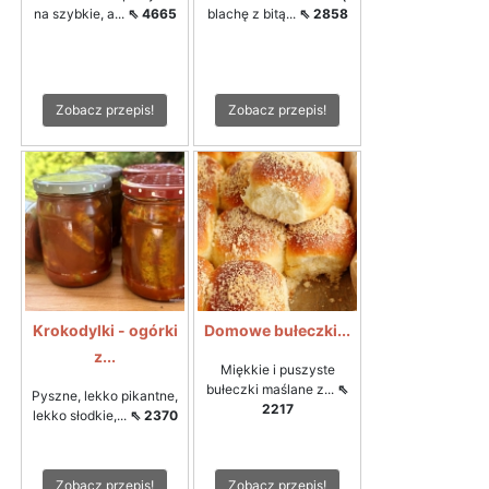
na szybkie, a...
⇖ 4665
blachę z bitą...
⇖ 2858
Zobacz przepis!
Zobacz przepis!
Krokodylki - ogórki
Domowe bułeczki...
z...
Miękkie i puszyste
bułeczki maślane z...
⇖
Pyszne, lekko pikantne,
2217
lekko słodkie,...
⇖ 2370
Zobacz przepis!
Zobacz przepis!