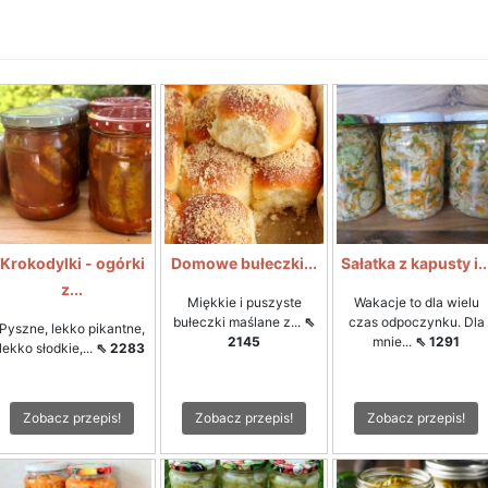
Krokodylki - ogórki
Domowe bułeczki...
Sałatka z kapusty i..
z...
Miękkie i puszyste
Wakacje to dla wielu
bułeczki maślane z...
⇖
czas odpoczynku. Dla
Pyszne, lekko pikantne,
2145
mnie...
⇖ 1291
lekko słodkie,...
⇖ 2283
Zobacz przepis!
Zobacz przepis!
Zobacz przepis!