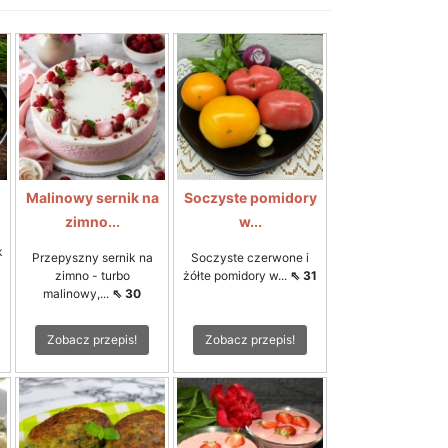
Malinowy sernik na
Soczyste pomidory
zimno...
w...
k
Przepyszny sernik na
Soczyste czerwone i
zimno - turbo
żółte pomidory w...
⇖ 31
malinowy,...
⇖ 30
Zobacz przepis!
Zobacz przepis!