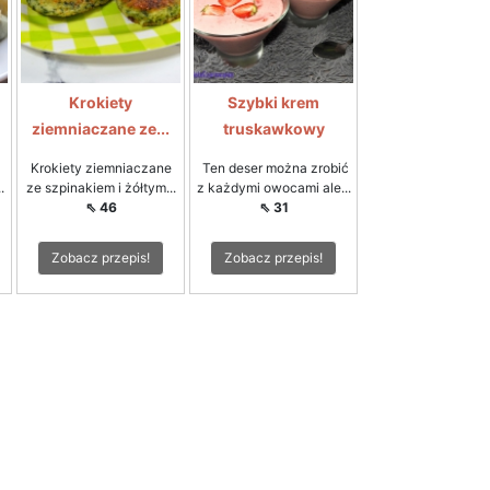
Krokiety
Szybki krem
ziemniaczane ze...
truskawkowy
Krokiety ziemniaczane
Ten deser można zrobić
.
ze szpinakiem i żółtym...
z każdymi owocami ale...
⇖ 46
⇖ 31
Zobacz przepis!
Zobacz przepis!