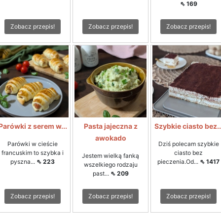
⇖ 169
Zobacz przepis!
Zobacz przepis!
Zobacz przepis!
Parówki z serem w...
Pasta jajeczna z
Szybkie ciasto bez..
awokado
Parówki w cieście
Dziś polecam szybkie
francuskim to szybka i
ciasto bez
Jestem wielką fanką
pyszna...
⇖ 223
pieczenia.Od...
⇖ 1417
wszelkiego rodzaju
past...
⇖ 209
Zobacz przepis!
Zobacz przepis!
Zobacz przepis!