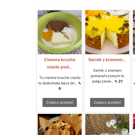
Ciemne kruche
Sernik z kremem...
ciasto pod...
Sernik z kremem
pomarańczowym to
To ciemne kruche ciasto
połączenie...
⇖ 21
to doskonała baza do...
⇖
9
Zobacz przepis!
Zobacz przepis!