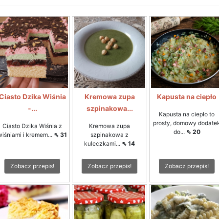
Ciasto Dzika Wiśnia
Kremowa zupa
Kapusta na ciepło
-...
szpinakowa...
Kapusta na ciepło to
prosty, domowy dodate
Ciasto Dzika Wiśnia z
Kremowa zupa
do...
⇖ 20
wiśniami i kremem...
⇖ 31
szpinakowa z
kuleczkami...
⇖ 14
Zobacz przepis!
Zobacz przepis!
Zobacz przepis!