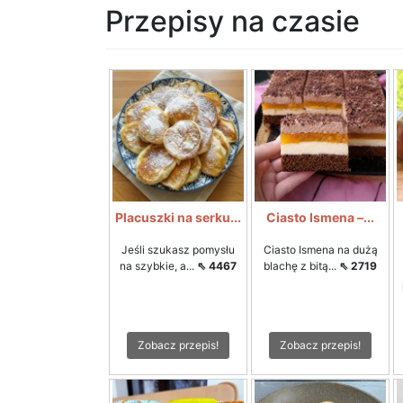
Przepisy na czasie
Placuszki na serku...
Ciasto Ismena –...
Jeśli szukasz pomysłu
Ciasto Ismena na dużą
na szybkie, a...
⇖ 4467
blachę z bitą...
⇖ 2719
Zobacz przepis!
Zobacz przepis!