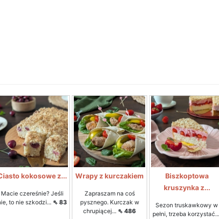
Ciasto kokosowe z...
Wrapy z kurczakiem
Biszkoptowa
kruszynka z...
Macie czereśnie? Jeśli
Zapraszam na coś
nie, to nie szkodzi...
⇖ 83
pysznego. Kurczak w
Sezon truskawkowy w
chrupiącej...
⇖ 486
pełni, trzeba korzystać...