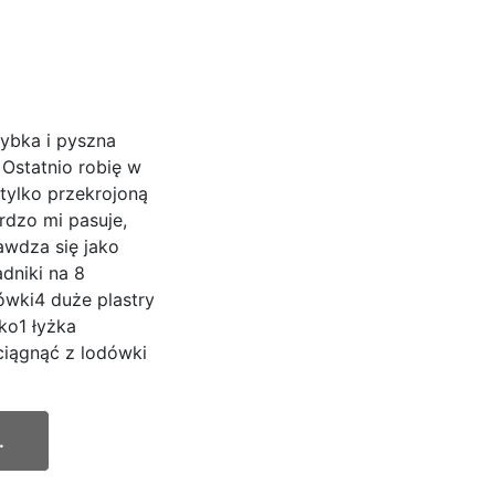
zybka i pyszna
Ostatnio robię w
 tylko przekrojoną
rdzo mi pasuje,
awdza się jako
dniki na 8
rówki4 duże plastry
ko1 łyżka
ciągnąć z lodówki
.