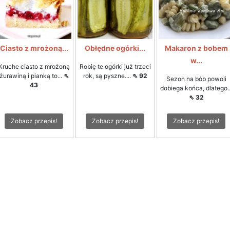
Ciasto z mrożoną...
Obłędne ogórki...
Makaron z bobem
w...
Kruche ciasto z mrożoną
Robię te ogórki już trzeci
żurawiną i pianką to...
⇖
rok, są pyszne....
⇖ 92
Sezon na bób powoli
43
dobiega końca, dlatego..
⇖ 32
Zobacz przepis!
Zobacz przepis!
Zobacz przepis!