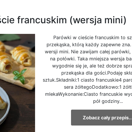
cie francuskim (wersja mini)
Parówki w cieście francuskim to s
przekąska, którą każdy zapewne zna. 
wersji mini. Nie zawijam całej parówki,
na połówki. Taka mniejsza wersja ba
wygodnie się je, ale też dobrze spr
przekąska dla gości.Podaję skła
sztuk.Składniki:1 ciasto francuskie4 pa
sera żółtegoDodatkowo:1 żółt
mlekaWykonanie:Ciasto francuskie wy
pół godziny...
Zobacz cały przepis..