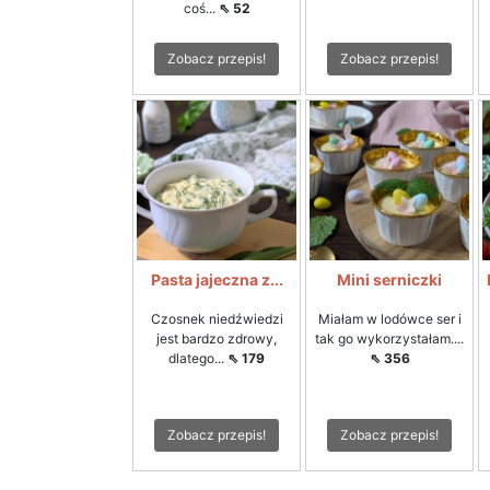
coś...
⇖ 52
Zobacz przepis!
Zobacz przepis!
Pasta jajeczna z...
Mini serniczki
Czosnek niedźwiedzi
Miałam w lodówce ser i
jest bardzo zdrowy,
tak go wykorzystałam....
dlatego...
⇖ 179
⇖ 356
Zobacz przepis!
Zobacz przepis!