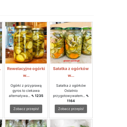
.
Rewelacyjne ogórki
Sałatka z ogórków
w...
w...
Ogórki z przyprawą
Sałatka z ogórków
gyros to ciekawa
Ostatnio
alternatywa...
⇖ 1235
przygotowywałem...
⇖
1164
Zobacz przepis!
Zobacz przepis!