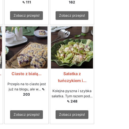
⇖ 111
162
Zobacz przepis!
Zobacz przepis!
.
Ciasto z białą...
Sałatka z
tuńczykiem i...
Przepis na to ciasto jest
już na blogu, ale w...
⇖
Kolejna pyszna i szybka
203
sałatka. Tym razem pod...
⇖ 248
Zobacz przepis!
Zobacz przepis!