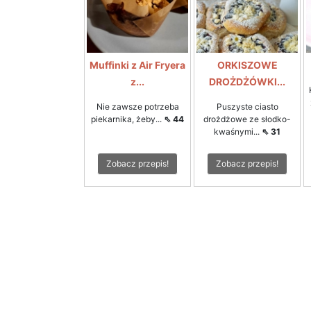
Muffinki z Air Fryera
ORKISZOWE
z...
DROŻDŻÓWKI...
Nie zawsze potrzeba
Puszyste ciasto
piekarnika, żeby...
⇖ 44
drożdżowe ze słodko-
kwaśnymi...
⇖ 31
Zobacz przepis!
Zobacz przepis!