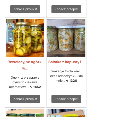
Zobacz przepis!
Zobacz przepis!
Rewelacyjne ogórki
Sałatka z kapusty i...
w...
Wakacje to dla wielu
czas odpoczynku. Dla
Ogórki z przyprawą
mnie...
⇖ 1320
gyros to ciekawa
alternatywa...
⇖ 1452
Zobacz przepis!
Zobacz przepis!