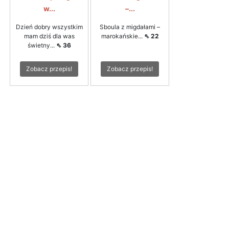
w...
–...
Dzień dobry wszystkim
Sboula z migdałami –
mam dziś dla was
marokańskie...
⇖ 22
świetny...
⇖ 36
Zobacz przepis!
Zobacz przepis!