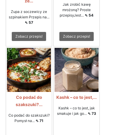
ze...
Jak zrobić kawę
mrożoną? Proste
Zupa z soczewicy ze
przepisyJest...
⇖ 54
szpinakiem Przepis na...
⇖ 57
Zobacz przepis!
Zobacz przepis!
Co podać do
Kashk – co to jest,...
szakszuki?...
Kashk – co to jest, jak
smakuje i jak go...
⇖ 73
Co podać do szakszuki?
Pomysł na...
⇖ 71