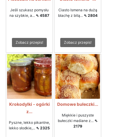
Jeśli szukasz pomysłu
Ciasto Ismena na dużą
na szybkie, a...
⇖ 4587
blachę z bitą...
⇖ 2804
Zobacz przepis!
Zobacz przepis!
Krokodylki - ogórki
Domowe bułeczki...
z...
Miękkie i puszyste
bułeczki maślane z...
⇖
Pyszne, lekko pikantne,
2179
lekko słodkie,...
⇖ 2325