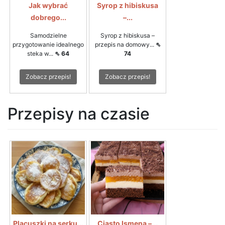
Jak wybrać
Syrop z hibiskusa
dobrego...
–...
Samodzielne
Syrop z hibiskusa –
przygotowanie idealnego
przepis na domowy...
⇖
steka w...
⇖ 64
74
Zobacz przepis!
Zobacz przepis!
Przepisy na czasie
Placuszki na serku...
Ciasto Ismena –...