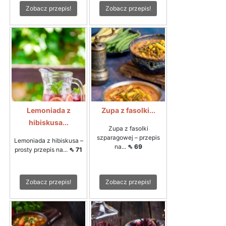
Zobacz przepis!
Zobacz przepis!
Lemoniada z
Zupa z fasolki...
hibiskusa...
Zupa z fasolki
szparagowej – przepis
Lemoniada z hibiskusa –
na...
⇖ 69
prosty przepis na...
⇖ 71
Zobacz przepis!
Zobacz przepis!