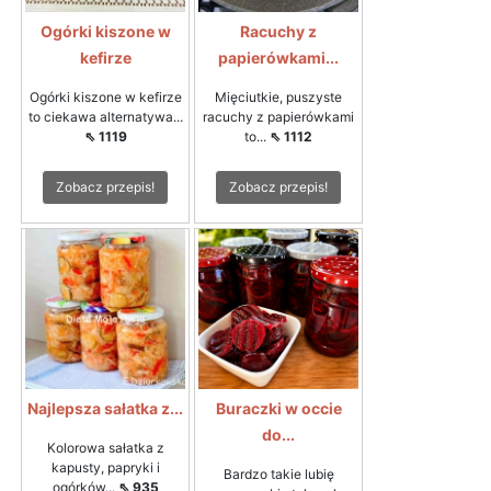
Ogórki kiszone w
Racuchy z
kefirze
papierówkami...
Ogórki kiszone w kefirze
Mięciutkie, puszyste
to ciekawa alternatywa...
racuchy z papierówkami
⇖ 1119
to...
⇖ 1112
Zobacz przepis!
Zobacz przepis!
Najlepsza sałatka z...
Buraczki w occie
do...
Kolorowa sałatka z
kapusty, papryki i
Bardzo takie lubię
ogórków...
⇖ 935