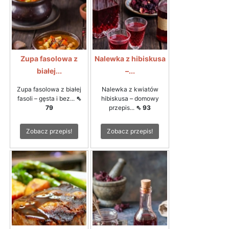
Zupa fasolowa z
Nalewka z hibiskusa
białej...
–...
Zupa fasolowa z białej
Nalewka z kwiatów
fasoli – gęsta i bez...
⇖
hibiskusa – domowy
79
przepis...
⇖ 93
Zobacz przepis!
Zobacz przepis!