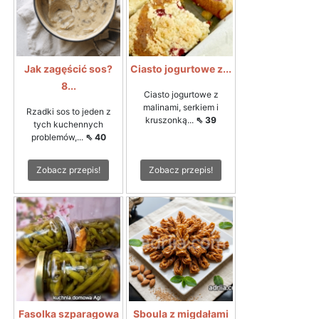
Jak zagęścić sos?
Ciasto jogurtowe z...
8...
Ciasto jogurtowe z
malinami, serkiem i
Rzadki sos to jeden z
kruszonką...
⇖ 39
tych kuchennych
problemów,...
⇖ 40
Zobacz przepis!
Zobacz przepis!
Fasolka szparagowa
Sboula z migdałami