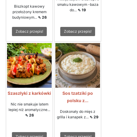
smaku kawowym -baza
Biszkopt kawowy
do...
⇖ 19
przełożony kremem
budyniowym...
⇖ 26
Zobacz przepis!
Zobacz przepis!
Szaszłyki z karkówki
Sos tzatziki po
polsku z...
Nic nie smakuje latem
lepiej niż aromatyczne...
Doskonały do mięs z
⇖ 26
grilla i kanapek z...
⇖ 29
Zobacz przepis!
Zobacz przepis!