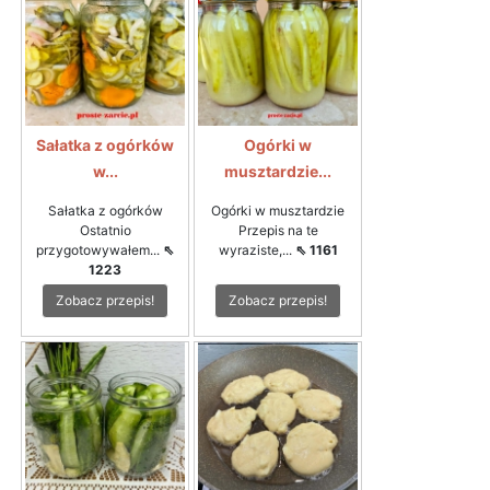
Sałatka z ogórków
Ogórki w
w...
musztardzie...
Sałatka z ogórków
Ogórki w musztardzie
Ostatnio
Przepis na te
przygotowywałem...
⇖
wyraziste,...
⇖ 1161
1223
Zobacz przepis!
Zobacz przepis!