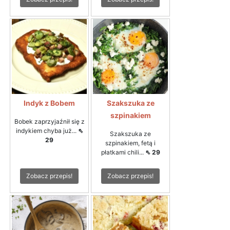
Indyk z Bobem
Szakszuka ze
szpinakiem
Bobek zaprzyjaźnił się z
indykiem chyba już...
⇖
Szakszuka ze
29
szpinakiem, fetą i
płatkami chili...
⇖ 29
Zobacz przepis!
Zobacz przepis!