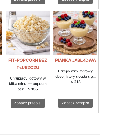
FIT-POPCORN BEZ
PIANKA JABŁKOWA
TŁUSZCZU
Przepyszny, zdrowy
deser, który składa się...
ż
Chrupiący, gotowy w
⇖ 213
kilka minut — popcorn
bez...
⇖ 135
Zobacz przepis!
Zobacz przepis!