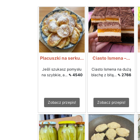
Placuszki na serku...
Ciasto Ismena –...
Jeśli szukasz pomysłu
Ciasto Ismena na dużą
na szybkie, a...
⇖ 4540
blachę z bitą...
⇖ 2766
Zobacz przepis!
Zobacz przepis!