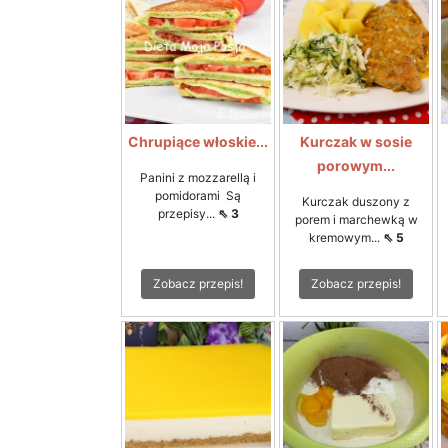
Chrupiące włoskie...
Kurczak w sosie
porowym...
Panini z mozzarellą i
pomidorami Są
Kurczak duszony z
przepisy...
⇖ 3
porem i marchewką w
kremowym...
⇖ 5
Zobacz przepis!
Zobacz przepis!