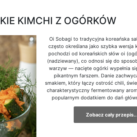
SKIE KIMCHI Z OGÓRKÓW
Oi Sobagi to tradycyjna koreańska sa
często określana jako szybka wersja 
pochodzi od koreańskich słów oi (ogó
(nadziewany), co odnosi się do spos
warzyw — nacięte ogórki wypełnia s
pikantnym farszem. Danie zachwyc
smakiem, który łączy ostrość chili, św
charakterystyczny fermentowany aroma
popularnym dodatkiem do dań główn
Zobacz cały przepis..