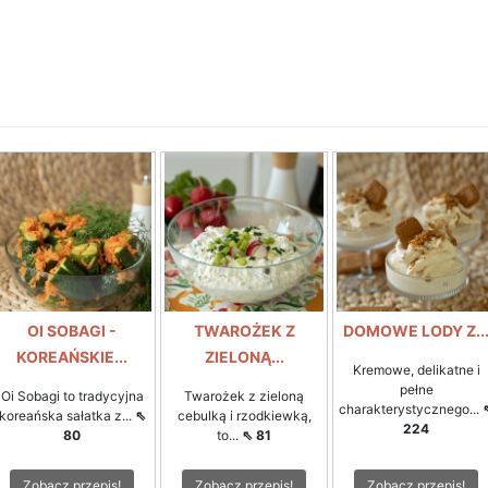
OI SOBAGI -
TWAROŻEK Z
DOMOWE LODY Z..
KOREAŃSKIE...
ZIELONĄ...
Kremowe, delikatne i
pełne
Oi Sobagi to tradycyjna
Twarożek z zieloną
charakterystycznego...
koreańska sałatka z...
⇖
cebulką i rzodkiewką,
224
80
to...
⇖ 81
Zobacz przepis!
Zobacz przepis!
Zobacz przepis!