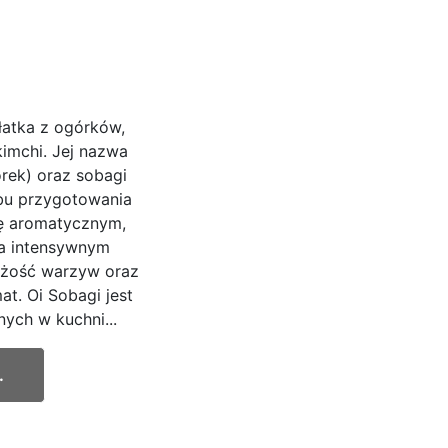
łatka z ogórków,
kimchi. Jej nazwa
rek) oraz sobagi
obu przygotowania
ię aromatycznym,
a intensywnym
ieżość warzyw oraz
t. Oi Sobagi jest
ych w kuchni...
.