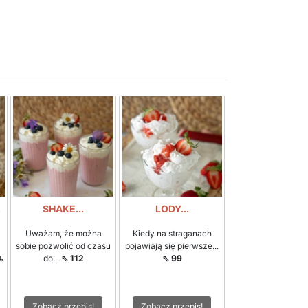
.
SHAKE...
LODY...
Uważam, że można
Kiedy na straganach
sobie pozwolić od czasu
pojawiają się pierwsze...
⇖
do...
⇖ 112
⇖ 99
Zobacz przepis!
Zobacz przepis!