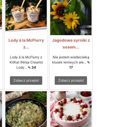
Lody à la McFlurry
Jagodowe syrniki z
z...
sosem...
Lody à la McFlurry z
Nie jestem wielbicielką
KitKat (Ninja Creami)
klusek leniwych ale...
⇖
Lody...
⇖ 34
17
Zobacz przepis!
Zobacz przepis!