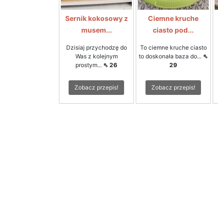
Sernik kokosowy z
Ciemne kruche
musem...
ciasto pod...
Dzisiaj przychodzę do
To ciemne kruche ciasto
Was z kolejnym
to doskonała baza do...
⇖
prostym...
⇖ 26
29
Zobacz przepis!
Zobacz przepis!