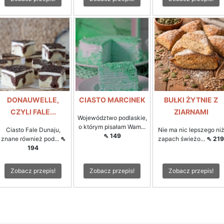
DONAUWELLE,
CIASTO MARCINEK
BUŁKI ŻYTNIE Z
CZYLI FALE...
ZIARNAMI
Województwo podlaskie,
o którym pisałam Wam...
Ciasto Fale Dunaju,
Nie ma nic lepszego ni
⇖ 149
znane również pod...
⇖
zapach świeżo...
⇖ 219
194
Zobacz przepis!
Zobacz przepis!
Zobacz przepis!