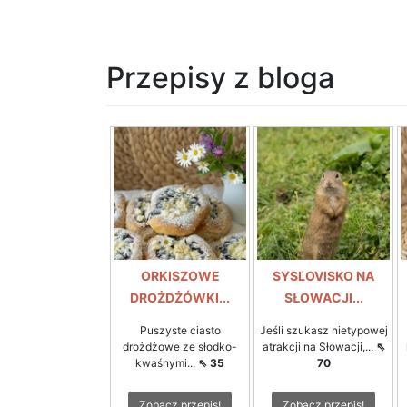
Przepisy z bloga
ORKISZOWE
SYSĽOVISKO NA
DROŻDŻÓWKI...
SŁOWACJI...
Puszyste ciasto
Jeśli szukasz nietypowej
drożdżowe ze słodko-
atrakcji na Słowacji,...
⇖
kwaśnymi...
⇖ 35
70
Zobacz przepis!
Zobacz przepis!