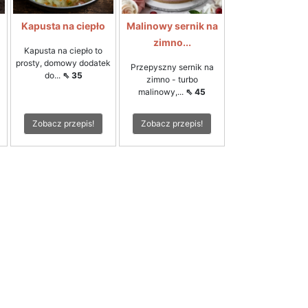
Kapusta na ciepło
Malinowy sernik na
zimno...
Kapusta na ciepło to
prosty, domowy dodatek
Przepyszny sernik na
do...
⇖ 35
zimno - turbo
malinowy,...
⇖ 45
Zobacz przepis!
Zobacz przepis!