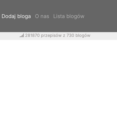
Dodaj bloga
O nas
Lista blogów
281870 przepisów z 730 blogów