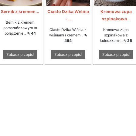
Sernik z kremem...
Ciasto Dzika Wiśnia
Kremowa zupa
-...
szpinakowa...
Sernik z kremem
pomarańczowym to
Ciasto Dzika Wiśnia z
Kremowa zupa
połączenie...
⇖ 44
wiśniami i kremem...
⇖
szpinakowa z
464
kuleczkami...
⇖ 25
Zobacz przepis!
Zobacz przepis!
Zobacz przepis!