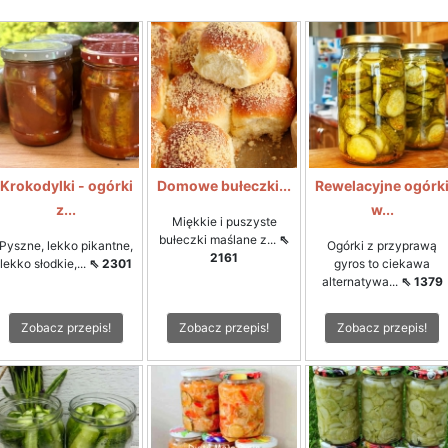
Krokodylki - ogórki
Domowe bułeczki...
Rewelacyjne ogórk
z...
w...
Miękkie i puszyste
bułeczki maślane z...
⇖
Pyszne, lekko pikantne,
Ogórki z przyprawą
2161
lekko słodkie,...
⇖ 2301
gyros to ciekawa
alternatywa...
⇖ 1379
Zobacz przepis!
Zobacz przepis!
Zobacz przepis!