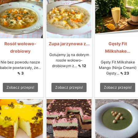
Rosół wołowo-
Zupa jarzynowa z...
Gęsty Fit
drobiowy
Milkshake...
Gotujemy ją na dobrym
rosole wołowo-
Nie bez powodu nasze
Gęsty Fit Milkshake
drobiowym z...
⇖ 12
babcie powtarzały, że...
Mango (Ninja Creami)
⇖ 3
Gęsty...
⇖ 23
Zobacz przepis!
Zobacz przepis!
Zobacz przepis!