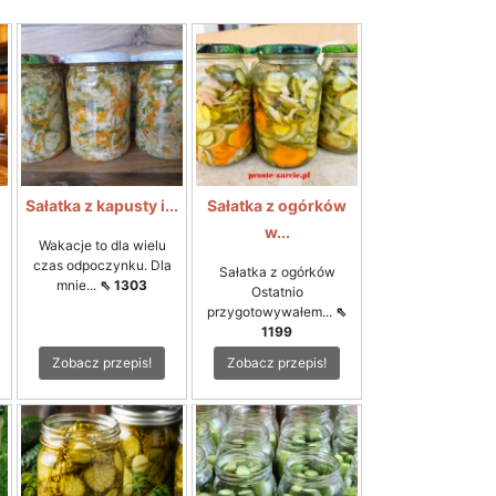
i
Sałatka z kapusty i...
Sałatka z ogórków
w...
Wakacje to dla wielu
czas odpoczynku. Dla
Sałatka z ogórków
mnie...
⇖ 1303
Ostatnio
przygotowywałem...
⇖
1199
Zobacz przepis!
Zobacz przepis!