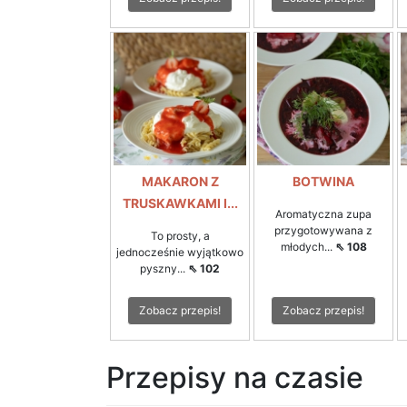
MAKARON Z
BOTWINA
TRUSKAWKAMI I...
Aromatyczna zupa
przygotowywana z
To prosty, a
młodych...
⇖ 108
jednocześnie wyjątkowo
pyszny...
⇖ 102
Zobacz przepis!
Zobacz przepis!
Przepisy na czasie