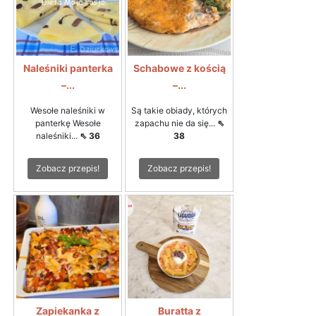
Naleśniki panterka
Schabowe z kością
–...
–...
Wesołe naleśniki w
Są takie obiady, których
panterkę Wesołe
zapachu nie da się...
⇖
naleśniki...
⇖ 36
38
Zobacz przepis!
Zobacz przepis!
Zapiekanka z
Buratta z