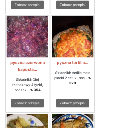
Zobacz przepis!
Zobacz przepis!
pyszna czerwona
pyszna tortilla...
kapusta...
Składniki: tortilla małe
placki 2 sztuki, sos...
⇖
Składniki: Olej
329
rzepakowy 4 łyżki,
boczek...
⇖ 354
Zobacz przepis!
Zobacz przepis!