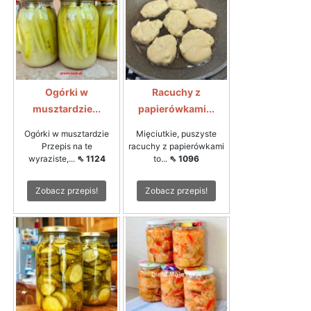
Ogórki w
Racuchy z
musztardzie...
papierówkami...
Ogórki w musztardzie
Mięciutkie, puszyste
Przepis na te
racuchy z papierówkami
wyraziste,...
⇖ 1124
to...
⇖ 1096
Zobacz przepis!
Zobacz przepis!