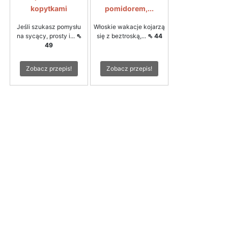
kopytkami
pomidorem,...
Jeśli szukasz pomysłu
Włoskie wakacje kojarzą
na sycący, prosty i...
⇖
się z beztroską,...
⇖ 44
49
Zobacz przepis!
Zobacz przepis!