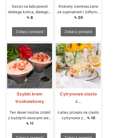
Sezon na bób powoli
Krokiety ziemniaczane
dobiega końca, dlatego...
ze szpinakiem i żółtym...
⇖ 8
⇖ 20
Zobacz przepis!
Zobacz przepis!
Szybki krem
Cytrynowe ciasto
truskawkowy
z...
Ten deser można zrobić
Łatwy przepis na ciasto
z każdymi owocami ale...
cytrynowe z...
⇖ 10
⇖ 11
Zobacz przepis!
Zobacz przepis!