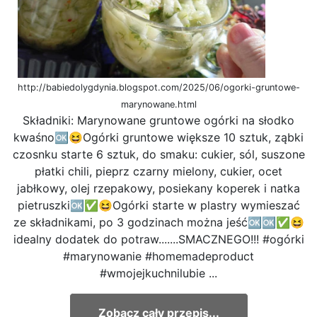
http://babiedolygdynia.blogspot.com/2025/06/ogorki-gruntowe-
marynowane.html
Składniki: Marynowane gruntowe ogórki na słodko
kwaśno🆗😆Ogórki gruntowe większe 10 sztuk, ząbki
czosnku starte 6 sztuk, do smaku: cukier, sól, suszone
płatki chili, pieprz czarny mielony, cukier, ocet
jabłkowy, olej rzepakowy, posiekany koperek i natka
pietruszki🆗✅😆Ogórki starte w plastry wymieszać
ze składnikami, po 3 godzinach można jeść🆗🆗✅😆
idealny dodatek do potraw.......SMACZNEGO!!! #ogórki
#marynowanie #homemadeproduct
#wmojejkuchnilubie ...
Zobacz cały przepis...