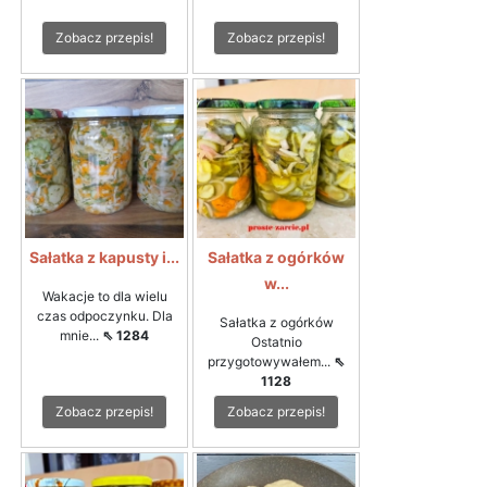
Zobacz przepis!
Zobacz przepis!
Sałatka z kapusty i...
Sałatka z ogórków
w...
Wakacje to dla wielu
czas odpoczynku. Dla
Sałatka z ogórków
mnie...
⇖ 1284
Ostatnio
przygotowywałem...
⇖
1128
Zobacz przepis!
Zobacz przepis!