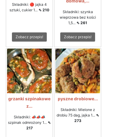
domowa,...
Składniki: 🔴 jajka 4
sztuki, cukier 1...
⇖ 210
Składniki: szynka
wieprzowa bez kości
1,5...
⇖ 261
Zobacz przepis!
Zobacz przepis!
grzanki szpinakowe
pyszne drobiowe...
z...
Składniki: Mielone z
drobiu 75 dag, jajka 1...
⇖
Składniki: 📣📣📣
273
szpinak odmrożony 1...
⇖
217