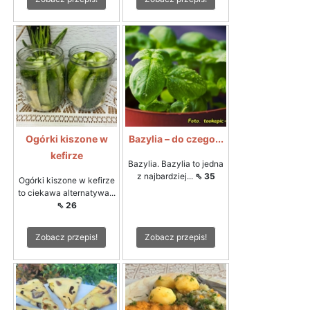
Ogórki kiszone w
Bazylia – do czego...
kefirze
Bazylia. Bazylia to jedna
z najbardziej...
⇖ 35
Ogórki kiszone w kefirze
to ciekawa alternatywa...
⇖ 26
Zobacz przepis!
Zobacz przepis!