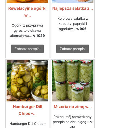
Rewelacyjne ogórki
Najlepsza sałatka z...
w...
Kolorowa sałatka z
kapusty, papryki i
Ogórki z przyprawą
ogórków...
⇖ 906
gyros to ciekawa
alternatywa...
⇖ 1029
Zobacz przepis!
Zobacz przepis!
Hamburger Dill
Mizeria na zimę w...
Chips –...
Poznaj mój sprawdzony
przepis na chrupiącą...
⇖
Hamburger Dill Chips –
741