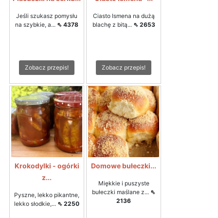
Jeśli szukasz pomysłu
Ciasto Ismena na dużą
na szybkie, a...
⇖ 4378
blachę z bitą...
⇖ 2653
Zobacz przepis!
Zobacz przepis!
Krokodylki - ogórki
Domowe bułeczki...
z...
Miękkie i puszyste
bułeczki maślane z...
⇖
Pyszne, lekko pikantne,
2136
lekko słodkie,...
⇖ 2250