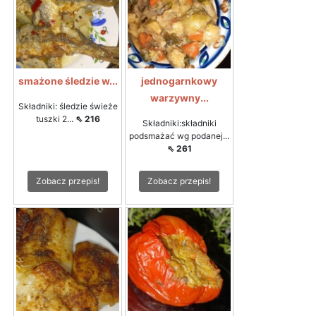
smażone śledzie w...
jednogarnkowy
warzywny...
Składniki: śledzie świeże
tuszki 2...
⇖ 216
Składniki:składniki
podsmażać wg podanej...
⇖ 261
Zobacz przepis!
Zobacz przepis!