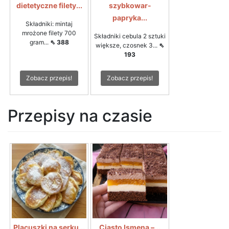
dietetyczne filety...
szybkowar-
papryka...
Składniki: mintaj
mrożone filety 700
Składniki cebula 2 sztuki
gram...
⇖ 388
większe, czosnek 3...
⇖
193
Zobacz przepis!
Zobacz przepis!
Przepisy na czasie
Placuszki na serku...
Ciasto Ismena –...