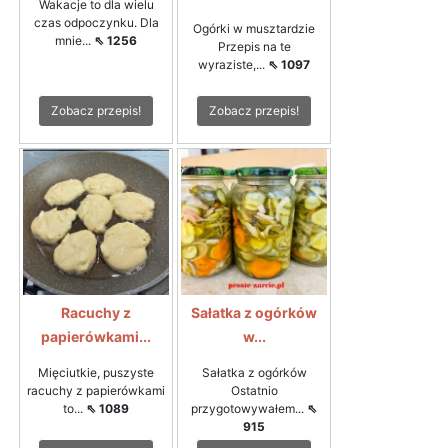
Wakacje to dla wielu
czas odpoczynku. Dla
Ogórki w musztardzie
mnie...
⇖ 1256
Przepis na te
wyraziste,...
⇖ 1097
Zobacz przepis!
Zobacz przepis!
Racuchy z
Sałatka z ogórków
papierówkami...
w...
Mięciutkie, puszyste
Sałatka z ogórków
racuchy z papierówkami
Ostatnio
to...
⇖ 1089
przygotowywałem...
⇖
915