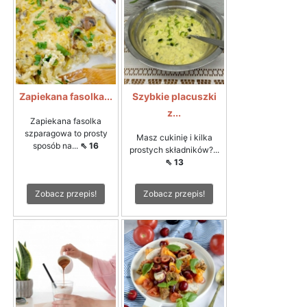
Zapiekana fasolka...
Szybkie placuszki
z...
Zapiekana fasolka
szparagowa to prosty
Masz cukinię i kilka
sposób na...
⇖ 16
prostych składników?...
⇖ 13
Zobacz przepis!
Zobacz przepis!