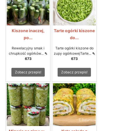
Kiszone inaczej,
Tarte ogórki kiszone
po...
do...
Rewelacyjny smak i
Tarte ogórki kiszone do
chrupkość ogórków...
⇖
zupy ogórkowejTarte...
⇖
673
673
Zobacz przepis!
Zobacz przepis!