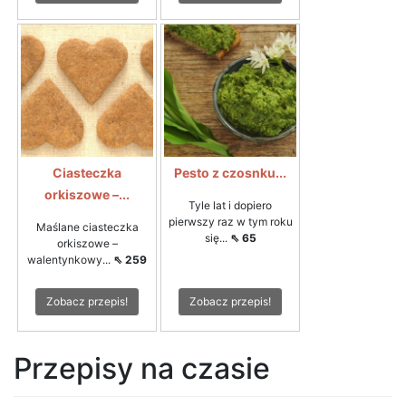
Ciasteczka
Pesto z czosnku...
orkiszowe –...
Tyle lat i dopiero
pierwszy raz w tym roku
Maślane ciasteczka
się...
⇖ 65
orkiszowe –
walentynkowy...
⇖ 259
Zobacz przepis!
Zobacz przepis!
Przepisy na czasie