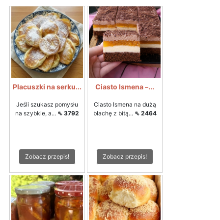
Placuszki na serku...
Ciasto Ismena –...
Jeśli szukasz pomysłu
Ciasto Ismena na dużą
na szybkie, a...
⇖ 3792
blachę z bitą...
⇖ 2464
Zobacz przepis!
Zobacz przepis!