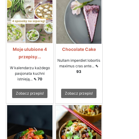
Moje ulubione 4
Chocolate Cake
przepisy...
Nullam imperdiet lobortis
maximus cras ante...
⇖
W kalendarzu każdego
93
pasjonata kuchni
istnieją...
⇖ 70
Zobacz przepis!
Zobacz przepis!