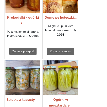
Krokodylki - ogórki
Domowe bułeczki...
z...
Miękkie i puszyste
bułeczki maślane z...
⇖
Pyszne, lekko pikantne,
2093
lekko słodkie,...
⇖ 2185
Zobacz przepis!
Zobacz przepis!
Sałatka z kapusty i...
Ogórki w
musztardzie...