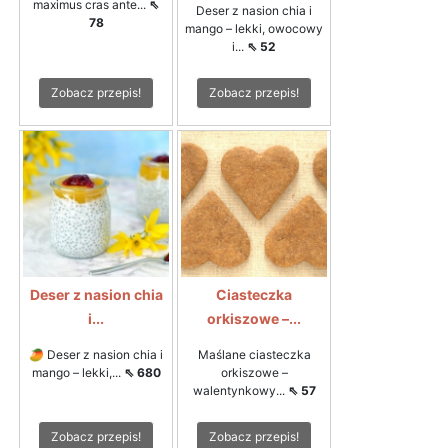
maximus cras ante...
⇖
Deser z nasion chia i
78
mango – lekki, owocowy
i...
⇖ 52
Zobacz przepis!
Zobacz przepis!
Deser z nasion chia
Ciasteczka
i...
orkiszowe –...
🥭 Deser z nasion chia i
Maślane ciasteczka
mango – lekki,...
⇖ 680
orkiszowe –
walentynkowy...
⇖ 57
Zobacz przepis!
Zobacz przepis!