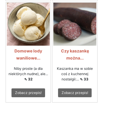
Domowe lody
Czy kaszankę
waniliowe...
można...
Niby proste (a dla
Kaszanka ma w sobie
niektórych nudne), ale...
coś z kuchennej
⇖ 32
nostalgii:...
⇖ 33
Zobacz przepis!
Zobacz przepis!