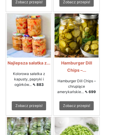
Zobacz przepis!
Zobacz przepis!
Najlepsza sałatka z...
Hamburger Dill
Chips –...
Kolorowa sałatka z
kapusty, papryki i
Hamburger Dill Chips –
ogórków...
⇖ 883
chrupiące
amerykańskie...
⇖ 699
Zobacz przepis!
Zobacz przepis!