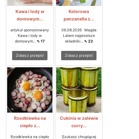
Kawa i lody w
Kolorowa
domowym...
panzanella z...
artykuł sponsorowany
06.08.2026 Magda
Kawa i lody w
Latem najprostsze
domowym...
⇖ 17
składniki...
⇖ 22
Zobacz przepis!
Zobacz przepis!
Rzodkiewka na
Cukinia w zalewie
ciepło z...
curry...
Rzodkiewka na ciepło
Szukasz chrupiącej