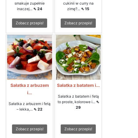
smakuje zupełnie
cukinii w curry na
inaczej...
⇖ 24
zimę?...
⇖ 15
Zobacz przepis!
Zobacz przepis!
Sałatka z arbuzem
Sałatka z batatem i...
i...
Sałatka z batatem i fetą
to proste, kolorowe i...
⇖
Sałatka z arbuzem i fetą
29
– lekka,...
⇖ 22
Zobacz przepis!
Zobacz przepis!