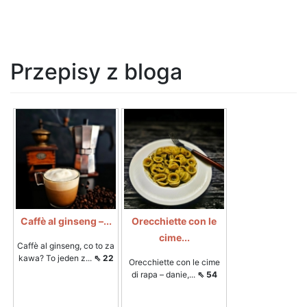
Przepisy z bloga
Caffè al ginseng –...
Orecchiette con le
cime...
Caffè al ginseng, co to za
kawa? To jeden z...
⇖ 22
Orecchiette con le cime
di rapa – danie,...
⇖ 54