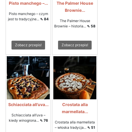
Pisto manchego –...
The Palmer House
Brownie...
Pisto manchego – czym
jest to tradycyjne...
⇖ 84
The Palmer House
Brownie – historia...
⇖ 58
Zobacz przepis!
Zobacz przepis!
Schiacciata all’uva...
Crostata alla
marmellata...
Schiacciata all’uva –
kiedy winogrona...
⇖ 76
Crostata alla marmellata
– włoska tradycja...
⇖ 51