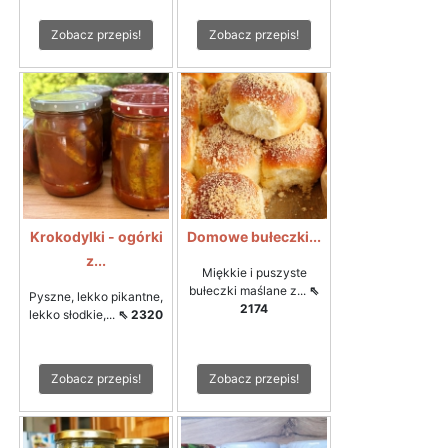
Zobacz przepis!
Zobacz przepis!
Krokodylki - ogórki
Domowe bułeczki...
z...
Miękkie i puszyste
bułeczki maślane z...
⇖
Pyszne, lekko pikantne,
2174
lekko słodkie,...
⇖ 2320
Zobacz przepis!
Zobacz przepis!