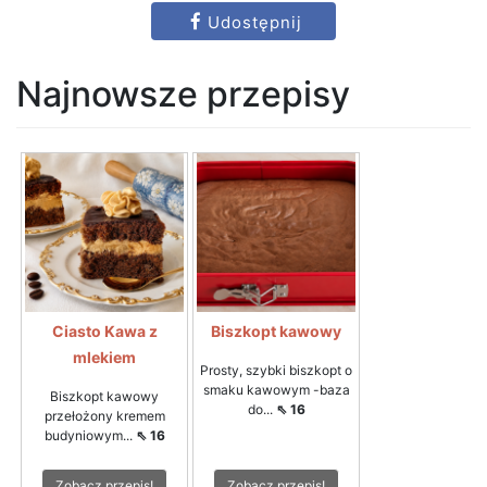
Udostępnij
Najnowsze przepisy
Ciasto Kawa z
Biszkopt kawowy
mlekiem
Prosty, szybki biszkopt o
smaku kawowym -baza
Biszkopt kawowy
do...
⇖ 16
przełożony kremem
budyniowym...
⇖ 16
Zobacz przepis!
Zobacz przepis!