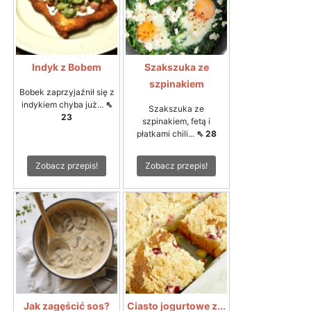
Indyk z Bobem
Szakszuka ze
szpinakiem
Bobek zaprzyjaźnił się z
indykiem chyba już...
⇖
Szakszuka ze
23
szpinakiem, fetą i
płatkami chili...
⇖ 28
Zobacz przepis!
Zobacz przepis!
Jak zagęścić sos?
Ciasto jogurtowe z...