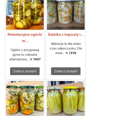
Rewelacyjne ogórki
Sałatka z kapusty i...
w...
Wakacje to dla wielu
czas odpoczynku. Dla
Ogórki z przyprawą
mnie...
⇖ 1319
gyros to ciekawa
alternatywa...
⇖ 1447
Zobacz przepis!
Zobacz przepis!