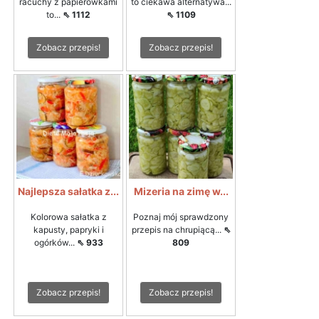
racuchy z papierówkami
to ciekawa alternatywa...
to...
⇖ 1112
⇖ 1109
Zobacz przepis!
Zobacz przepis!
Najlepsza sałatka z...
Mizeria na zimę w...
Kolorowa sałatka z
Poznaj mój sprawdzony
kapusty, papryki i
przepis na chrupiącą...
⇖
ogórków...
⇖ 933
809
Zobacz przepis!
Zobacz przepis!