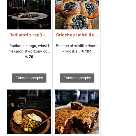
Radiatori z ragù –...
Brioche ai mirtilli e...
Radiatori z ragù, włoski
Brioche ai mirtilli e ricotta
makaron stworzony do...
– włoska...
⇖ 104
⇖ 79
Zobacz przepis!
Zobacz przepis!