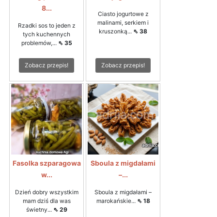
8...
Ciasto jogurtowe z
malinami, serkiem i
Rzadki sos to jeden z
kruszonką...
⇖ 38
tych kuchennych
problemów,...
⇖ 35
Zobacz przepis!
Zobacz przepis!
Fasolka szparagowa
Sboula z migdałami
w...
–...
Dzień dobry wszystkim
Sboula z migdałami –
mam dziś dla was
marokańskie...
⇖ 18
świetny...
⇖ 29