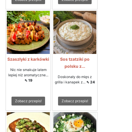
Szaszłyki z karkówki
Sos tzatziki po
polsku z...
Nic nie smakuje latem
lepiej niż aromatyczne...
Doskonały do mięs z
⇖ 19
grilla i kanapek z...
⇖ 24
Zobacz przepis!
Zobacz przepis!