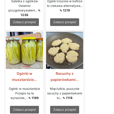
Sałatka z ogórków
Ogórki kiszone w kefirze
Ostatnio
to ciekawa alternatywa...
przygotowywałem...
⇖
⇖ 1219
1238
Zobacz przepis!
Zobacz przepis!
Ogórki w
Racuchy z
musztardzie...
papierówkami...
Ogórki w musztardzie
Mięciutkie, puszyste
Przepis na te
racuchy z papierówkami
wyraziste,...
⇖ 1169
to...
⇖ 1118
Zobacz przepis!
Zobacz przepis!