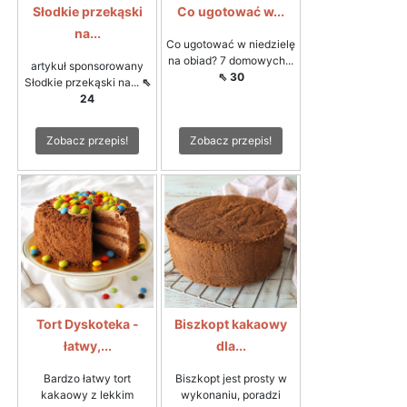
Słodkie przekąski
Co ugotować w...
na...
Co ugotować w niedzielę
na obiad? 7 domowych...
artykuł sponsorowany
⇖ 30
Słodkie przekąski na...
⇖
24
Zobacz przepis!
Zobacz przepis!
Tort Dyskoteka -
Biszkopt kakaowy
łatwy,...
dla...
Bardzo łatwy tort
Biszkopt jest prosty w
kakaowy z lekkim
wykonaniu, poradzi