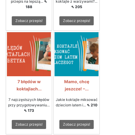
przepis na lepszą...
⇖
koktajle z warzywami?...
188
⇖ 205
Zobacz przepis!
Zobacz przepis!
7 błędów w
Mamo, chcę
koktajlach...
jeszcze! –...
7 najczęstszych błędów
Jakie koktajle miksować
przy przygotowywaniu...
dzieciom latem i...
⇖ 210
⇖ 173
Zobacz przepis!
Zobacz przepis!