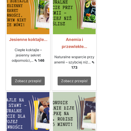
Jesienne koktajle...
Anemia i
przewlekłe...
Ciepłe koktajle –
jesienny sekret
Naturalne wsparcie przy
odporności,...
⇖ 146
anemii – szybciej niż...
⇖
173
Zobacz przepis!
Zobacz przepis!