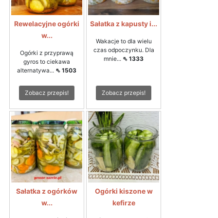
Rewelacyjne ogórki
Sałatka z kapusty i...
w...
Wakacje to dla wielu
czas odpoczynku. Dla
Ogórki z przyprawą
mnie...
⇖ 1333
gyros to ciekawa
alternatywa...
⇖ 1503
Zobacz przepis!
Zobacz przepis!
Sałatka z ogórków
Ogórki kiszone w
w...
kefirze