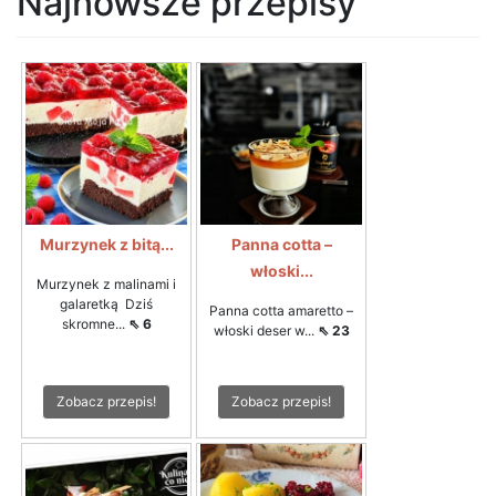
Najnowsze przepisy
Murzynek z bitą...
Panna cotta –
włoski...
Murzynek z malinami i
galaretką Dziś
Panna cotta amaretto –
skromne...
⇖ 6
włoski deser w...
⇖ 23
Zobacz przepis!
Zobacz przepis!