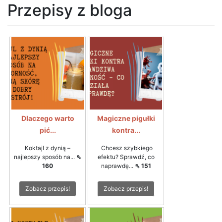
Przepisy z bloga
Dlaczego warto
Magiczne pigułki
pić...
kontra...
Koktajl z dynią –
Chcesz szybkiego
najlepszy sposób na...
⇖
efektu? Sprawdź, co
160
naprawdę...
⇖ 151
Zobacz przepis!
Zobacz przepis!