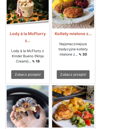
Lody à la McFlurry
Kotlety mielone z...
z...
Najsmaczniejsze
tradycyjne kotlety
Lody à la McFlurry z
mielone z...
⇖ 30
Kinder Bueno (Ninja
Creami)...
⇖ 18
Zobacz przepis!
Zobacz przepis!