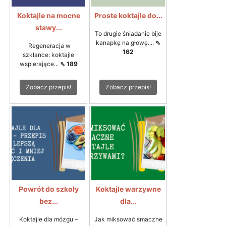
Koktajle na mocne
Proste koktajle do...
stawy...
To drugie śniadanie bije
kanapkę na głowę....
⇖
Regeneracja w
162
szklance: koktajle
wspierające...
⇖ 189
Zobacz przepis!
Zobacz przepis!
Powrót do szkoły
Koktajle warzywne
bez...
dla...
Koktajle dla mózgu –
Jak miksować smaczne