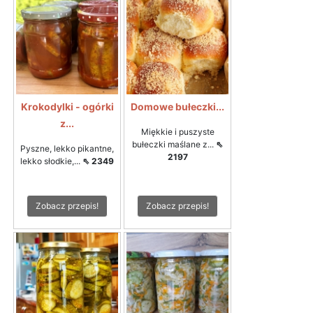
Krokodylki - ogórki
Domowe bułeczki...
z...
Miękkie i puszyste
bułeczki maślane z...
⇖
Pyszne, lekko pikantne,
2197
lekko słodkie,...
⇖ 2349
Zobacz przepis!
Zobacz przepis!