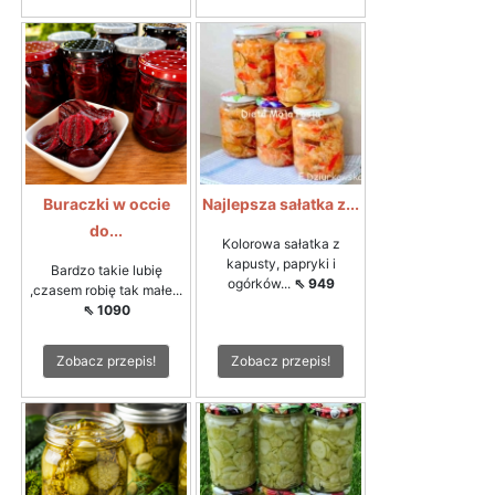
Buraczki w occie
Najlepsza sałatka z...
do...
Kolorowa sałatka z
kapusty, papryki i
Bardzo takie lubię
ogórków...
⇖ 949
,czasem robię tak małe...
⇖ 1090
Zobacz przepis!
Zobacz przepis!