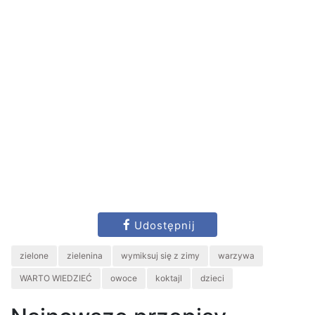
Udostępnij
zielone
zielenina
wymiksuj się z zimy
warzywa
WARTO WIEDZIEĆ
owoce
koktajl
dzieci