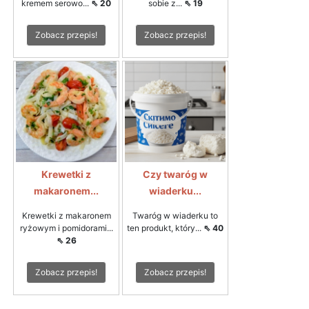
kremem serowo...
⇖ 20
sobie z...
⇖ 19
Zobacz przepis!
Zobacz przepis!
Krewetki z
Czy twaróg w
makaronem...
wiaderku...
Krewetki z makaronem
Twaróg w wiaderku to
ryżowym i pomidorami...
ten produkt, który...
⇖ 40
⇖ 26
Zobacz przepis!
Zobacz przepis!