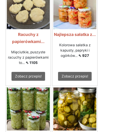
Racuchy z
Najlepsza sałatka z...
papierówkami...
Kolorowa sałatka z
kapusty, papryki i
Mięciutkie, puszyste
ogórków...
⇖ 927
racuchy z papierówkami
to...
⇖ 1105
Zobacz przepis!
Zobacz przepis!