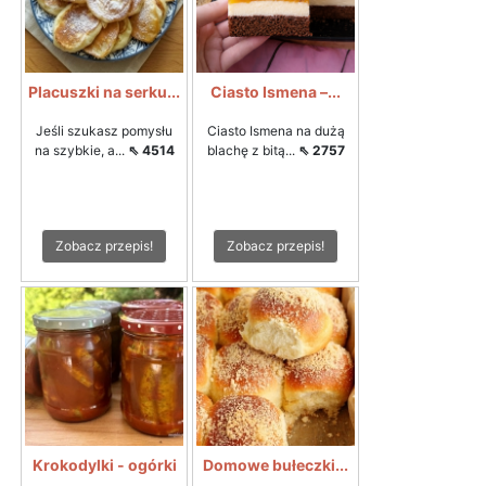
Placuszki na serku...
Ciasto Ismena –...
Jeśli szukasz pomysłu
Ciasto Ismena na dużą
na szybkie, a...
⇖ 4514
blachę z bitą...
⇖ 2757
Zobacz przepis!
Zobacz przepis!
Krokodylki - ogórki
Domowe bułeczki...