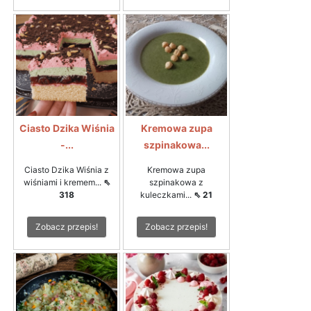
Ciasto Dzika Wiśnia
Kremowa zupa
-...
szpinakowa...
Ciasto Dzika Wiśnia z
Kremowa zupa
wiśniami i kremem...
⇖
szpinakowa z
318
kuleczkami...
⇖ 21
Zobacz przepis!
Zobacz przepis!