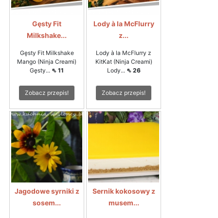
Gęsty Fit
Lody à la McFlurry
Milkshake...
z...
Gęsty Fit Milkshake
Lody à la McFlurry z
Mango (Ninja Creami)
KitKat (Ninja Creami)
Gęsty...
⇖ 11
Lody...
⇖ 26
Zobacz przepis!
Zobacz przepis!
Jagodowe syrniki z
Sernik kokosowy z
sosem...
musem...