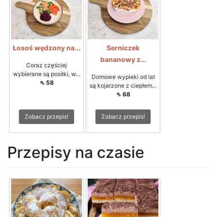
Łosoś wędzony na...
Serniczek
bananowy z...
Coraz częściej
wybierane są posiłki, w...
Domowe wypieki od lat
⇖ 58
są kojarzone z ciepłem...
⇖ 68
Zobacz przepis!
Zobacz przepis!
Przepisy na czasie