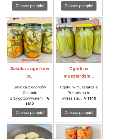
Zobacz przepis!
Zobacz przepis!
Sałatka z ogórków
Ogórki w
w...
musztardzie...
Sałatka z ogórków
Ogórki w musztardzie
Ostatnio
Przepis na te
przygotowywałem...
⇖
wyraziste,...
⇖ 1140
1182
Zobacz przepis!
Zobacz przepis!