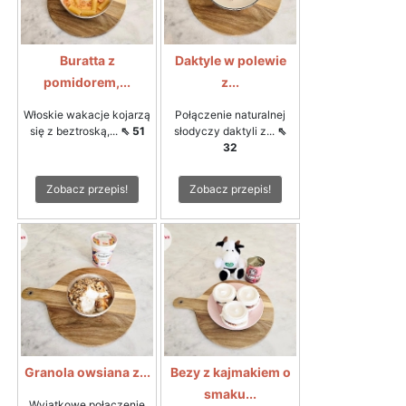
Buratta z
Daktyle w polewie
pomidorem,...
z...
Włoskie wakacje kojarzą
Połączenie naturalnej
się z beztroską,...
⇖ 51
słodyczy daktyli z...
⇖
32
Zobacz przepis!
Zobacz przepis!
Granola owsiana z...
Bezy z kajmakiem o
smaku...
Wyjątkowe połączenie