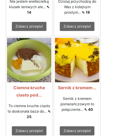
Nie jestem wielbicielką
Dzisiaj przychodzę do
klusek leniwych ale...
⇖
Was z kolejnym
14
prostym...
⇖ 19
Zobacz przepis!
Zobacz przepis!
Ciemne kruche
Sernik z kremem...
ciasto pod...
Sernik z kremem
pomarańczowym to
To ciemne kruche ciasto
połączenie...
⇖ 40
to doskonała baza do...
⇖
25
Zobacz przepis!
Zobacz przepis!