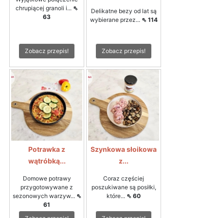
chrupiącej granoli i...
⇖
Delikatne bezy od lat są
63
wybierane przez...
⇖ 114
Zobacz przepis!
Zobacz przepis!
Potrawka z
Szynkowa słoikowa
wątróbką...
z...
Domowe potrawy
Coraz częściej
przygotowywane z
poszukiwane są posiłki,
sezonowych warzyw...
⇖
które...
⇖ 60
61