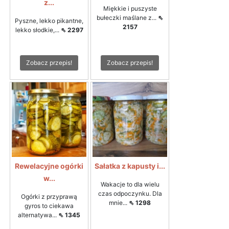
z...
Miękkie i puszyste
bułeczki maślane z...
⇖
Pyszne, lekko pikantne,
2157
lekko słodkie,...
⇖ 2297
Zobacz przepis!
Zobacz przepis!
Rewelacyjne ogórki
Sałatka z kapusty i...
w...
Wakacje to dla wielu
czas odpoczynku. Dla
Ogórki z przyprawą
mnie...
⇖ 1298
gyros to ciekawa
alternatywa...
⇖ 1345