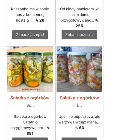
Kaszanka ma w sobie
Od kiedy pamiętam, w
coś z kuchennej
moim domu
nostalgii:...
⇖ 28
przygotowywano...
⇖
255
Zobacz przepis!
Zobacz przepis!
Sałatka z ogórków
Sałatka z ogórków
w...
i...
Sałatka z ogórków
Upał nie odpuszcza, ale
Ostatnio
warzywa wciąż rosną,...
przygotowywałem...
⇖
⇖ 63
881