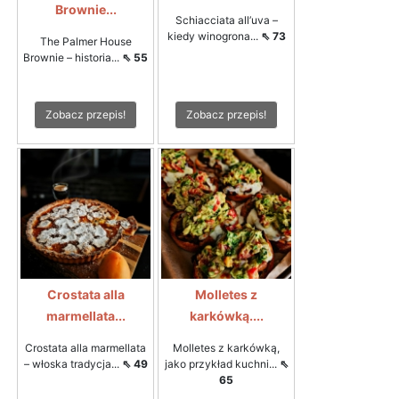
Brownie...
Schiacciata all’uva –
kiedy winogrona...
⇖ 73
The Palmer House
Brownie – historia...
⇖ 55
Zobacz przepis!
Zobacz przepis!
Crostata alla
Molletes z
marmellata...
karkówką....
Crostata alla marmellata
Molletes z karkówką,
– włoska tradycja...
⇖ 49
jako przykład kuchni...
⇖
65