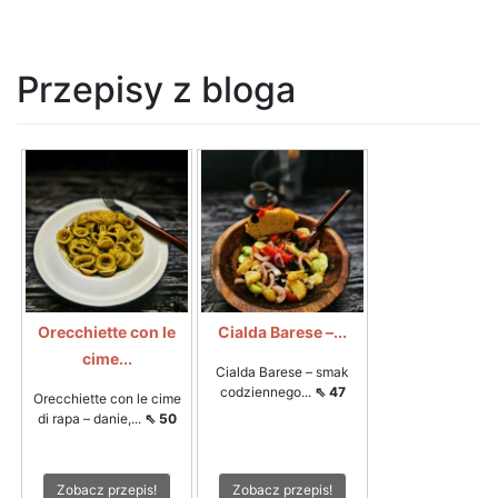
Przepisy z bloga
Orecchiette con le
Cialda Barese –...
cime...
Cialda Barese – smak
codziennego...
⇖ 47
Orecchiette con le cime
di rapa – danie,...
⇖ 50
Zobacz przepis!
Zobacz przepis!