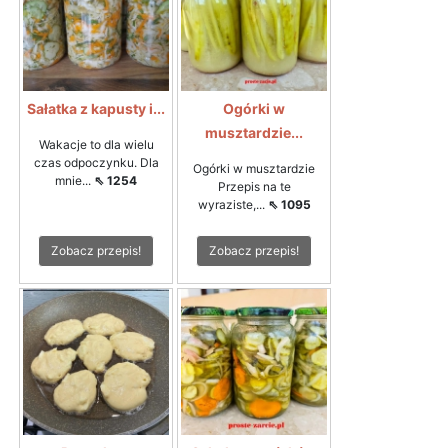
Sałatka z kapusty i...
Ogórki w
musztardzie...
Wakacje to dla wielu
czas odpoczynku. Dla
Ogórki w musztardzie
mnie...
⇖ 1254
Przepis na te
wyraziste,...
⇖ 1095
Zobacz przepis!
Zobacz przepis!