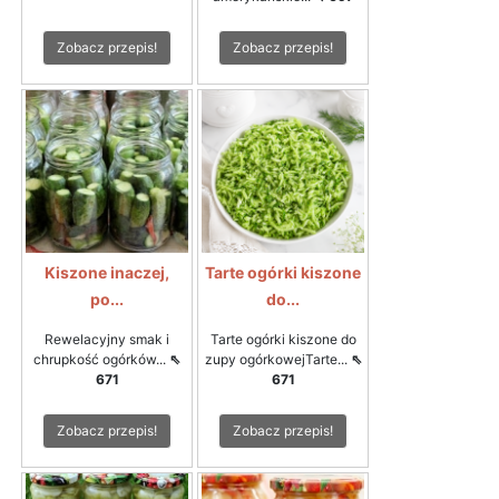
Zobacz przepis!
Zobacz przepis!
Kiszone inaczej,
Tarte ogórki kiszone
po...
do...
Rewelacyjny smak i
Tarte ogórki kiszone do
chrupkość ogórków...
⇖
zupy ogórkowejTarte...
⇖
671
671
Zobacz przepis!
Zobacz przepis!