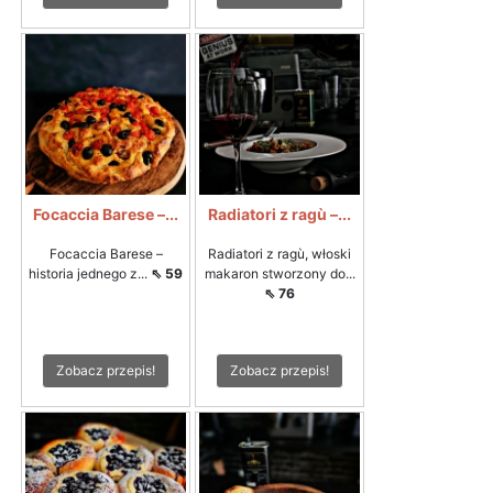
Focaccia Barese –...
Radiatori z ragù –...
Focaccia Barese –
Radiatori z ragù, włoski
historia jednego z...
⇖ 59
makaron stworzony do...
⇖ 76
Zobacz przepis!
Zobacz przepis!