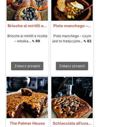
Brioche ai mirtilli e...
Pisto manchego –...
Brioche ai mirtilli e ricotta
Pisto manchego – czym
– włoska...
⇖ 99
jest to tradycyjne...
⇖ 82
Zobacz przepis!
Zobacz przepis!
The Palmer House
Schiacciata all’uva...