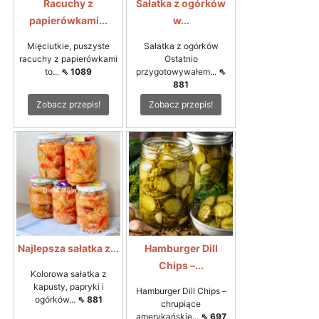
Racuchy z
Sałatka z ogórków
papierówkami...
w...
Mięciutkie, puszyste
Sałatka z ogórków
racuchy z papierówkami
Ostatnio
to...
⇖ 1089
przygotowywałem...
⇖
881
Zobacz przepis!
Zobacz przepis!
Najlepsza sałatka z...
Hamburger Dill
Chips –...
Kolorowa sałatka z
kapusty, papryki i
Hamburger Dill Chips –
ogórków...
⇖ 881
chrupiące
amerykańskie...
⇖ 697