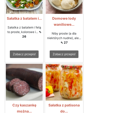
Sałatka z batatem i...
Domowe lody
waniliowe...
Sałatka z batatem i fetą
to proste, kolorowe i...
⇖
Niby proste (a dla
26
niektórych nudne), ale...
⇖ 27
Zobacz przepis!
Zobacz przepis!
Czy kaszankę
Sałatka z patisona
można...
do...