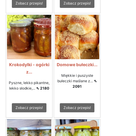
Zobacz przepis!
Zobacz przepis!
Krokodylki - ogórki
Domowe bułeczki...
z...
Miękkie i puszyste
bułeczki maślane z...
⇖
Pyszne, lekko pikantne,
2091
lekko słodkie,...
⇖ 2180
Zobacz przepis!
Zobacz przepis!