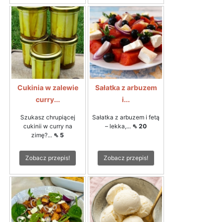
Cukinia w zalewie
Sałatka z arbuzem
curry...
i...
Szukasz chrupiącej
Sałatka z arbuzem i fetą
cukinii w curry na
– lekka,...
⇖ 20
zimę?...
⇖ 5
Zobacz przepis!
Zobacz przepis!