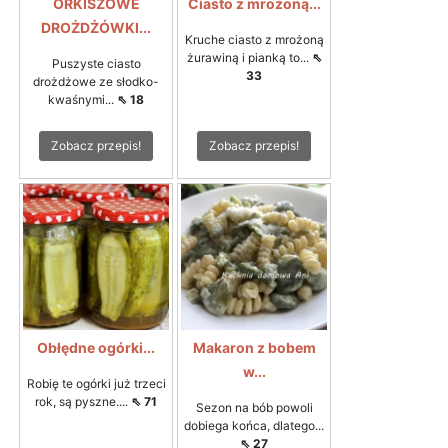
ORKISZOWE
Ciasto z mrożoną...
DROŻDŻÓWKI...
Kruche ciasto z mrożoną
żurawiną i pianką to...
⇖
Puszyste ciasto
33
drożdżowe ze słodko-
kwaśnymi...
⇖ 18
Zobacz przepis!
Zobacz przepis!
Obłędne ogórki...
Makaron z bobem
w...
Robię te ogórki już trzeci
rok, są pyszne....
⇖ 71
Sezon na bób powoli
dobiega końca, dlatego...
⇖ 27