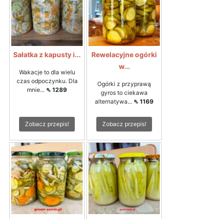
Sałatka z kapusty i...
Rewelacyjne ogórki
w...
Wakacje to dla wielu
czas odpoczynku. Dla
Ogórki z przyprawą
mnie...
⇖ 1289
gyros to ciekawa
alternatywa...
⇖ 1169
Zobacz przepis!
Zobacz przepis!