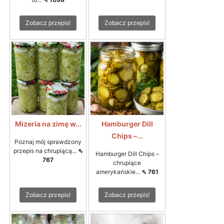
Zobacz przepis!
Zobacz przepis!
Mizeria na zimę w...
Hamburger Dill
Chips –...
Poznaj mój sprawdzony
przepis na chrupiącą...
⇖
Hamburger Dill Chips –
767
chrupiące
amerykańskie...
⇖ 761
Zobacz przepis!
Zobacz przepis!