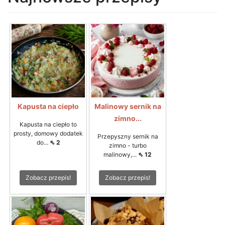
Kapusta na ciepło
Malinowy sernik na
zimno...
Kapusta na ciepło to
prosty, domowy dodatek
Przepyszny sernik na
do...
⇖ 2
zimno - turbo
malinowy,...
⇖ 12
Zobacz przepis!
Zobacz przepis!