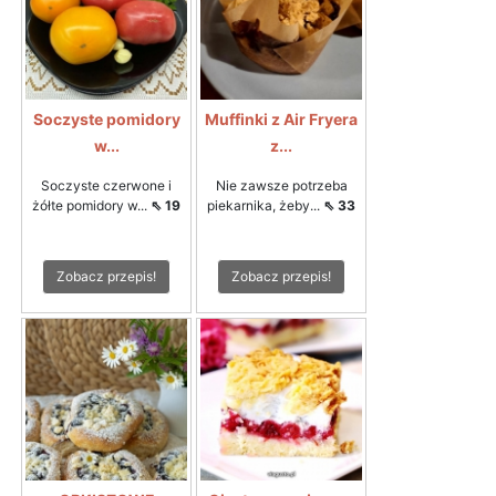
Soczyste pomidory
Muffinki z Air Fryera
w...
z...
Soczyste czerwone i
Nie zawsze potrzeba
żółte pomidory w...
⇖ 19
piekarnika, żeby...
⇖ 33
Zobacz przepis!
Zobacz przepis!