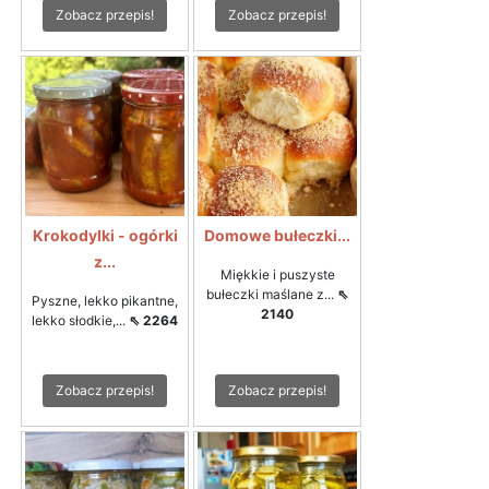
Zobacz przepis!
Zobacz przepis!
Krokodylki - ogórki
Domowe bułeczki...
z...
Miękkie i puszyste
bułeczki maślane z...
⇖
Pyszne, lekko pikantne,
2140
lekko słodkie,...
⇖ 2264
Zobacz przepis!
Zobacz przepis!