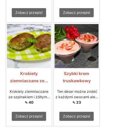
Zobacz przepis!
Zobacz przepis!
Krokiety
Szybki krem
ziemniaczane ze...
truskawkowy
Krokiety ziemniaczane
Ten deser można zrobić
ze szpinakiem i żółtym...
z każdymi owocami ale...
⇖ 40
⇖ 23
Zobacz przepis!
Zobacz przepis!