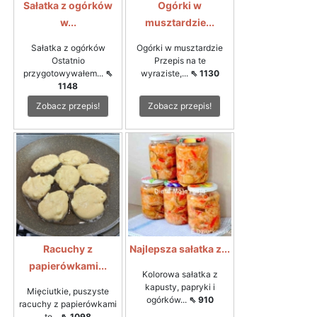
Sałatka z ogórków
Ogórki w
w...
musztardzie...
Sałatka z ogórków
Ogórki w musztardzie
Ostatnio
Przepis na te
przygotowywałem...
⇖
wyraziste,...
⇖ 1130
1148
Zobacz przepis!
Zobacz przepis!
Racuchy z
Najlepsza sałatka z...
papierówkami...
Kolorowa sałatka z
kapusty, papryki i
Mięciutkie, puszyste
ogórków...
⇖ 910
racuchy z papierówkami
to...
⇖ 1098