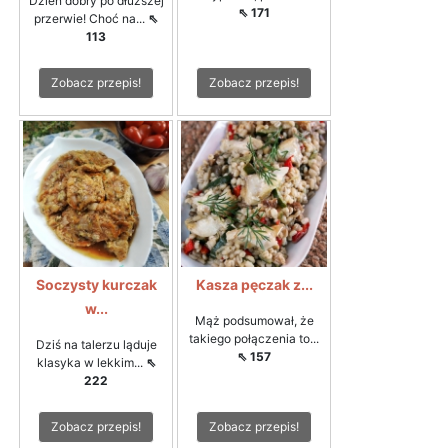
Dzień dobry po dłuższej
⇖ 171
przerwie! Choć na...
⇖
113
Zobacz przepis!
Zobacz przepis!
Soczysty kurczak
Kasza pęczak z...
w...
Mąż podsumował, że
takiego połączenia to...
Dziś na talerzu ląduje
⇖ 157
klasyka w lekkim...
⇖
222
Zobacz przepis!
Zobacz przepis!