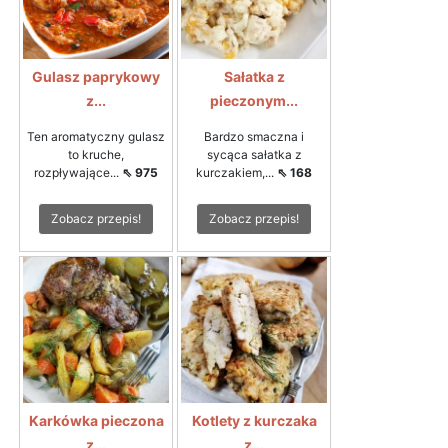
Gulasz paprykowy
Sałatka z
z...
pieczonym...
Ten aromatyczny gulasz
Bardzo smaczna i
to kruche,
sycąca sałatka z
rozpływające...
⇖ 975
kurczakiem,...
⇖ 168
Zobacz przepis!
Zobacz przepis!
Karkówka pieczona
Kotlety z kurczaka
z...
z...