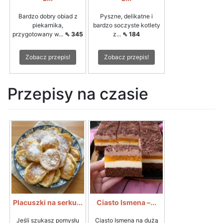
Bardzo dobry obiad z
Pyszne, delikatne i
piekarnika,
bardzo soczyste kotlety
przygotowany w...
⇖ 345
z...
⇖ 184
Zobacz przepis!
Zobacz przepis!
Przepisy na czasie
Placuszki na serku...
Ciasto Ismena –...
Jeśli szukasz pomysłu
Ciasto Ismena na dużą