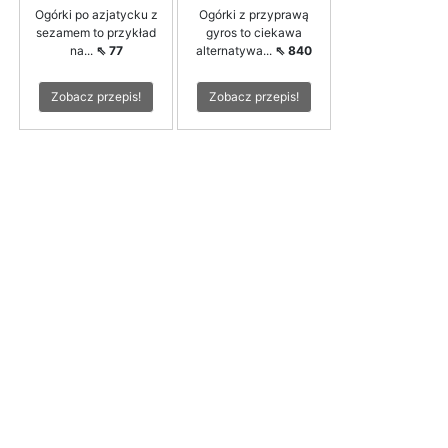
Ogórki po azjatycku z
Ogórki z przyprawą
sezamem to przykład
gyros to ciekawa
na...
⇖ 77
alternatywa...
⇖ 840
Zobacz przepis!
Zobacz przepis!