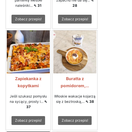
panterkę Wesołe
zapachu nie da się...
⇖
naleśniki...
⇖ 31
28
Zobacz przepis!
Zobacz przepis!
Zapiekanka z
Buratta z
kopytkami
pomidorem,...
Jeśli szukasz pomysłu
Włoskie wakacje kojarzą
na sycący, prosty i...
⇖
się z beztroską,...
⇖ 38
37
Zobacz przepis!
Zobacz przepis!