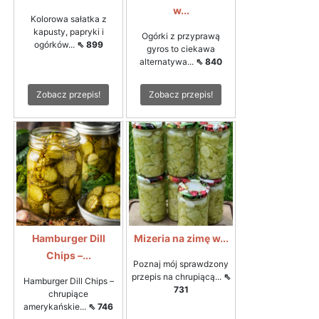
w...
Kolorowa sałatka z
kapusty, papryki i
Ogórki z przyprawą
ogórków...
⇖ 899
gyros to ciekawa
alternatywa...
⇖ 840
Zobacz przepis!
Zobacz przepis!
Hamburger Dill
Mizeria na zimę w...
Chips –...
Poznaj mój sprawdzony
przepis na chrupiącą...
⇖
Hamburger Dill Chips –
731
chrupiące
amerykańskie...
⇖ 746