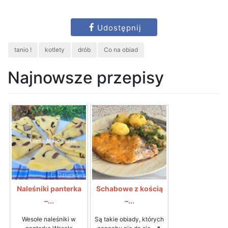
Udostępnij
tanio !
kotlety
drób
Co na obiad
Najnowsze przepisy
Naleśniki panterka
Schabowe z kością
–...
–...
Wesołe naleśniki w
Są takie obiady, których