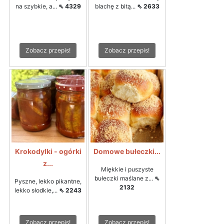
na szybkie, a...
⇖ 4329
blachę z bitą...
⇖ 2633
Zobacz przepis!
Zobacz przepis!
Krokodylki - ogórki
Domowe bułeczki...
z...
Miękkie i puszyste
bułeczki maślane z...
⇖
Pyszne, lekko pikantne,
2132
lekko słodkie,...
⇖ 2243
Zobacz przepis!
Zobacz przepis!