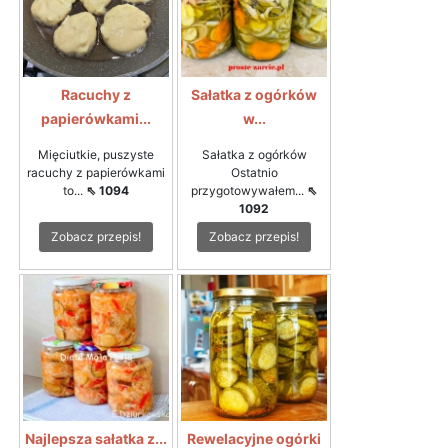
Racuchy z
Sałatka z ogórków
papierówkami...
w...
Mięciutkie, puszyste
Sałatka z ogórków
racuchy z papierówkami
Ostatnio
to...
⇖ 1094
przygotowywałem...
⇖
1092
Zobacz przepis!
Zobacz przepis!
Najlepsza sałatka z...
Rewelacyjne ogórki