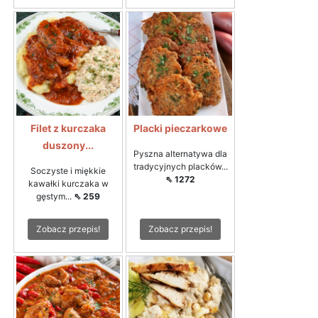
Filet z kurczaka
Placki pieczarkowe
duszony...
Pyszna alternatywa dla
tradycyjnych placków...
Soczyste i miękkie
⇖ 1272
kawałki kurczaka w
gęstym...
⇖ 259
Zobacz przepis!
Zobacz przepis!