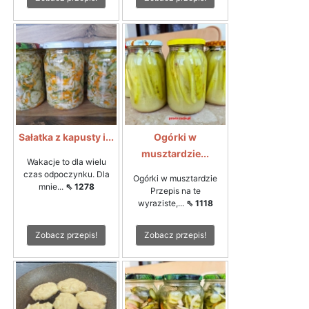
Sałatka z kapusty i...
Ogórki w
musztardzie...
Wakacje to dla wielu
czas odpoczynku. Dla
Ogórki w musztardzie
mnie...
⇖ 1278
Przepis na te
wyraziste,...
⇖ 1118
Zobacz przepis!
Zobacz przepis!