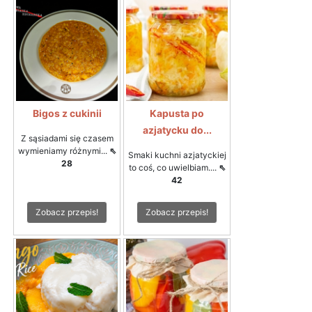
Bigos z cukinii
Kapusta po
azjatycku do...
Z sąsiadami się czasem
wymieniamy różnymi...
⇖
Smaki kuchni azjatyckiej
28
to coś, co uwielbiam....
⇖
42
Zobacz przepis!
Zobacz przepis!