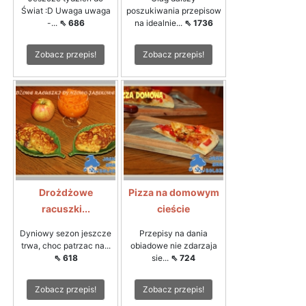
Świat :D Uwaga uwaga
poszukiwania przepisow
-...
⇖ 686
na idealnie...
⇖ 1736
Zobacz przepis!
Zobacz przepis!
Drożdżowe
Pizza na domowym
racuszki...
cieście
Dyniowy sezon jeszcze
Przepisy na dania
trwa, choc patrzac na...
obiadowe nie zdarzaja
⇖ 618
sie...
⇖ 724
Zobacz przepis!
Zobacz przepis!