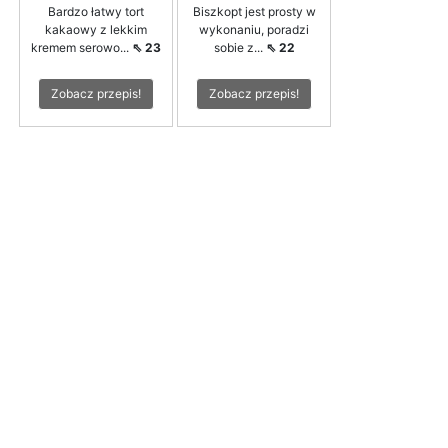
Bardzo łatwy tort
Biszkopt jest prosty w
kakaowy z lekkim
wykonaniu, poradzi
kremem serowo...
⇖ 23
sobie z...
⇖ 22
Zobacz przepis!
Zobacz przepis!