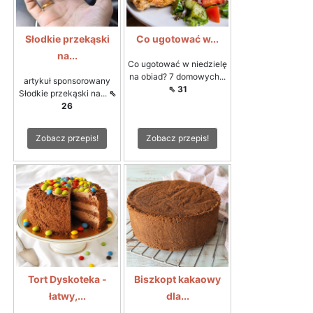
Słodkie przekąski
Co ugotować w...
na...
Co ugotować w niedzielę
na obiad? 7 domowych...
artykuł sponsorowany
⇖ 31
Słodkie przekąski na...
⇖
26
Zobacz przepis!
Zobacz przepis!
Tort Dyskoteka -
Biszkopt kakaowy
łatwy,...
dla...