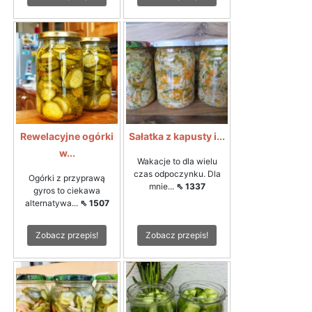
Rewelacyjne ogórki
Sałatka z kapusty i...
w...
Wakacje to dla wielu
czas odpoczynku. Dla
Ogórki z przyprawą
mnie...
⇖ 1337
gyros to ciekawa
alternatywa...
⇖ 1507
Zobacz przepis!
Zobacz przepis!