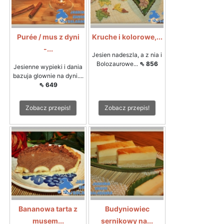
Purée / mus z dyni
Kruche i kolorowe,...
-...
Jesien nadeszla, a z nia i
Bolozaurowe...
⇖ 856
Jesienne wypieki i dania
bazuja glownie na dyni....
⇖ 649
Zobacz przepis!
Zobacz przepis!
Bananowa tarta z
Budyniowiec
musem...
sernikowy na...