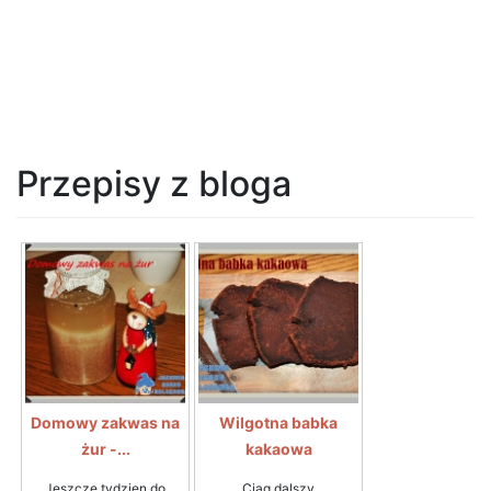
Przepisy z bloga
Domowy zakwas na
Wilgotna babka
żur -...
kakaowa
Jeszcze tydzien do
Ciag dalszy