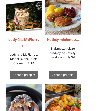
Lody à la McFlurry
Kotlety mielone z...
z...
Najsmaczniejsze
tradycyjne kotlety
Lody à la McFlurry z
mielone z...
⇖ 34
Kinder Bueno (Ninja
Creami)...
⇖ 24
Zobacz przepis!
Zobacz przepis!