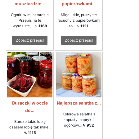
musztardzie...
papierówkami...
Ogórki w musztardzie
Mięciutkie, puszyste
Przepis na te
racuchy z papierówkami
wyraziste,...
⇖ 1169
to...
⇖ 1121
Zobacz przepis!
Zobacz przepis!
Buraczki w occie
Najlepsza sałatka z...
do...
Kolorowa sałatka z
kapusty, papryki i
Bardzo takie lubię
ogórków...
⇖ 952
,czasem robię tak małe...
⇖ 1115