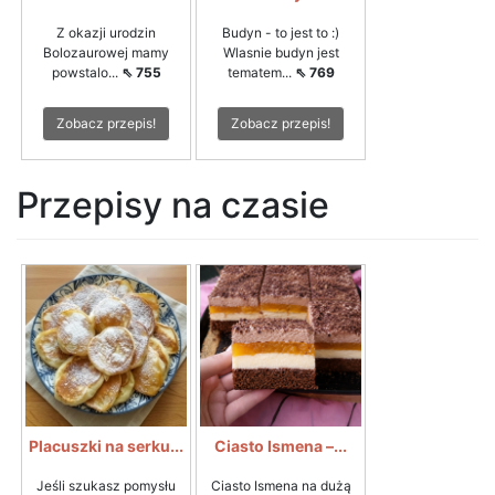
Z okazji urodzin
Budyn - to jest to :)
Bolozaurowej mamy
Wlasnie budyn jest
powstalo...
⇖ 755
tematem...
⇖ 769
Zobacz przepis!
Zobacz przepis!
Przepisy na czasie
Placuszki na serku...
Ciasto Ismena –...
Jeśli szukasz pomysłu
Ciasto Ismena na dużą