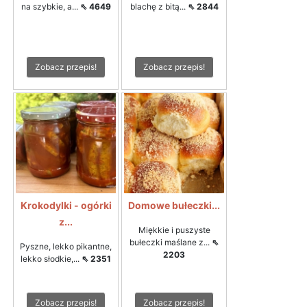
na szybkie, a...
⇖ 4649
blachę z bitą...
⇖ 2844
Zobacz przepis!
Zobacz przepis!
Krokodylki - ogórki
Domowe bułeczki...
z...
Miękkie i puszyste
bułeczki maślane z...
⇖
Pyszne, lekko pikantne,
2203
lekko słodkie,...
⇖ 2351
Zobacz przepis!
Zobacz przepis!