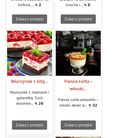
kefirze,...
⇖ 2
kruche i...
⇖ 8
Zobacz przepis!
Zobacz przepis!
Murzynek z bitą...
Panna cotta –
włoski...
Murzynek z malinami i
galaretką Dziś
Panna cotta amaretto –
skromne...
⇖ 26
włoski deser w...
⇖ 32
Zobacz przepis!
Zobacz przepis!