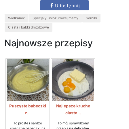
Udostępnij
Wielkanoc
Specjały Bolozurowej mamy
Serniki
Ciasta i babki drożdżowe
Najnowsze przepisy
Puszyste babeczki
Najlepsze kruche
z...
ciasto...
To proste i bardzo
To mój sprawdzony
smaczne babeczki na
przepis na delikatne,