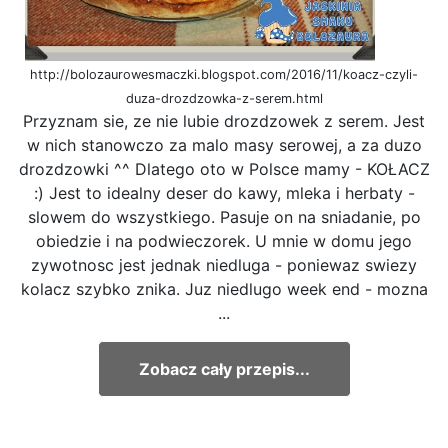
http://bolozaurowesmaczki.blogspot.com/2016/11/koacz-czyli-
duza-drozdzowka-z-serem.html
Przyznam sie, ze nie lubie drozdzowek z serem. Jest
w nich stanowczo za malo masy serowej, a za duzo
drozdzowki ^^ Dlatego oto w Polsce mamy - KOŁACZ
:) Jest to idealny deser do kawy, mleka i herbaty -
slowem do wszystkiego. Pasuje on na sniadanie, po
obiedzie i na podwieczorek. U mnie w domu jego
zywotnosc jest jednak niedluga - poniewaz swiezy
kolacz szybko znika. Juz niedlugo week end - mozna
...
Zobacz cały przepis...