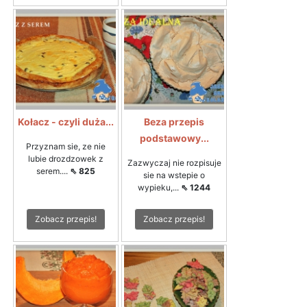
Kołacz - czyli duża...
Beza przepis
podstawowy...
Przyznam sie, ze nie
lubie drozdzowek z
Zazwyczaj nie rozpisuje
serem....
⇖ 825
sie na wstepie o
wypieku,...
⇖ 1244
Zobacz przepis!
Zobacz przepis!