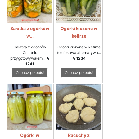
Sałatka z ogórków
Ogórki kiszone w
w...
kefirze
Sałatka z ogórków
Ogórki kiszone w kefirze
Ostatnio
to ciekawa alternatywa...
przygotowywałem...
⇖
⇖ 1234
1241
Zobacz przepis!
Zobacz przepis!
Ogórki w
Racuchy z