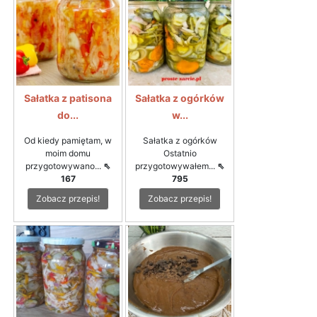
Sałatka z patisona
Sałatka z ogórków
do...
w...
Od kiedy pamiętam, w
Sałatka z ogórków
moim domu
Ostatnio
przygotowywano...
⇖
przygotowywałem...
⇖
167
795
Zobacz przepis!
Zobacz przepis!