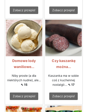
Zobacz przepis!
Zobacz przepis!
Domowe lody
Czy kaszankę
waniliowe...
można...
Niby proste (a dla
Kaszanka ma w sobie
niektórych nudne), ale...
coś z kuchennej
⇖ 15
nostalgii:...
⇖ 17
Zobacz przepis!
Zobacz przepis!