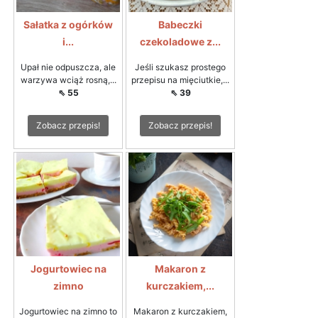
Sałatka z ogórków
Babeczki
i...
czekoladowe z...
Upał nie odpuszcza, ale
Jeśli szukasz prostego
warzywa wciąż rosną,...
przepisu na mięciutkie,...
⇖ 55
⇖ 39
Zobacz przepis!
Zobacz przepis!
Jogurtowiec na
Makaron z
zimno
kurczakiem,...
Jogurtowiec na zimno to
Makaron z kurczakiem,