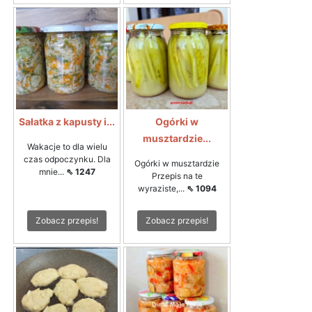
Sałatka z kapusty i...
Ogórki w
musztardzie...
Wakacje to dla wielu
czas odpoczynku. Dla
Ogórki w musztardzie
mnie...
⇖ 1247
Przepis na te
wyraziste,...
⇖ 1094
Zobacz przepis!
Zobacz przepis!