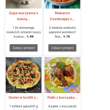
Zupa warzywna z
Makaron
kaszą...
Cavatoappi z...
1 litr domowego
3 średniej wielkości
rosołu3/4 szklanki kaszy
papryki4 pomidory1
kuskus...
⇖ 99
feta...
⇖ 76
Zobacz przepis!
Zobacz przepis!
Omlet w tortilli z...
Pałki z kurczaka...
1 tortilla3 jajka200 g
8 pałek z kurczaka5