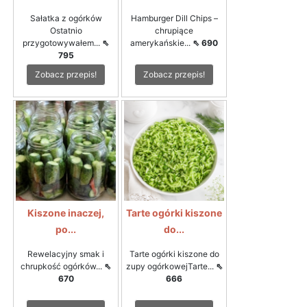
Sałatka z ogórków
Hamburger Dill Chips –
Ostatnio
chrupiące
przygotowywałem...
⇖
amerykańskie...
⇖ 690
795
Zobacz przepis!
Zobacz przepis!
Kiszone inaczej,
Tarte ogórki kiszone
po...
do...
Rewelacyjny smak i
Tarte ogórki kiszone do
chrupkość ogórków...
⇖
zupy ogórkowejTarte...
⇖
670
666