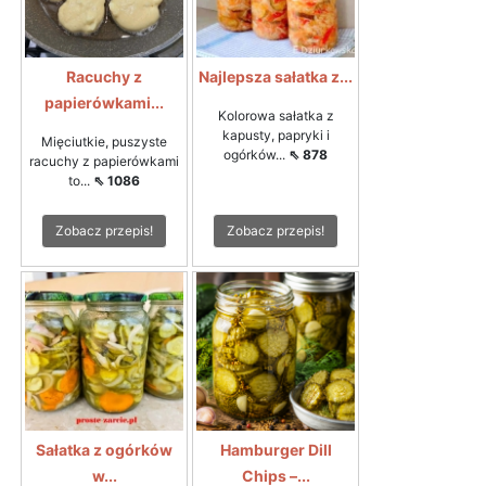
Racuchy z
Najlepsza sałatka z...
papierówkami...
Kolorowa sałatka z
kapusty, papryki i
Mięciutkie, puszyste
ogórków...
⇖ 878
racuchy z papierówkami
to...
⇖ 1086
Zobacz przepis!
Zobacz przepis!
Sałatka z ogórków
Hamburger Dill
w...
Chips –...