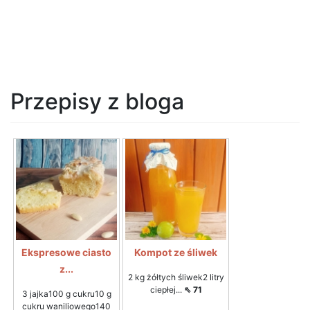
Przepisy z bloga
Ekspresowe ciasto
Kompot ze śliwek
z...
2 kg żółtych śliwek2 litry
ciepłej...
⇖ 71
3 jajka100 g cukru10 g
cukru waniliowego140