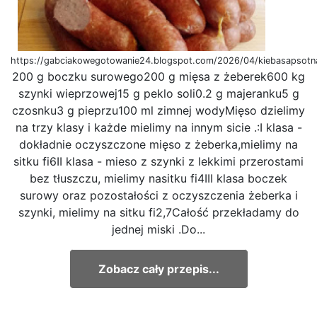
https://gabciakowegotowanie24.blogspot.com/2026/04/kiebasapsotn
200 g boczku surowego200 g mięsa z żeberek600 kg
szynki wieprzowej15 g peklo soli0.2 g majeranku5 g
czosnku3 g pieprzu100 ml zimnej wodyMięso dzielimy
na trzy klasy i każde mielimy na innym sicie .:I klasa -
dokładnie oczyszczone mięso z żeberka,mielimy na
sitku fi6II klasa - mieso z szynki z lekkimi przerostami
bez tłuszczu, mielimy nasitku fi4III klasa boczek
surowy oraz pozostałości z oczyszczenia żeberka i
szynki, mielimy na sitku fi2,7Całość przekładamy do
jednej miski .Do...
Zobacz cały przepis...