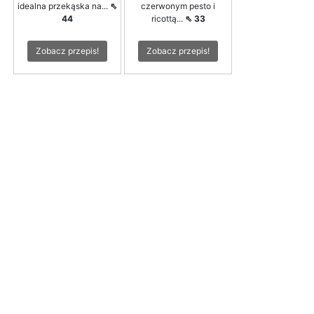
idealna przekąska na...
⇖
czerwonym pesto i
44
ricottą...
⇖ 33
Zobacz przepis!
Zobacz przepis!