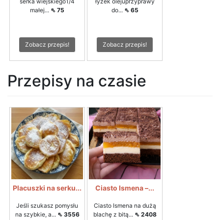
serka wiejskiego1/4
łyżek olejuprzyprawy
małej...
⇖ 75
do...
⇖ 65
Zobacz przepis!
Zobacz przepis!
Przepisy na czasie
Placuszki na serku...
Ciasto Ismena –...
Jeśli szukasz pomysłu
Ciasto Ismena na dużą
na szybkie, a...
⇖ 3556
blachę z bitą...
⇖ 2408