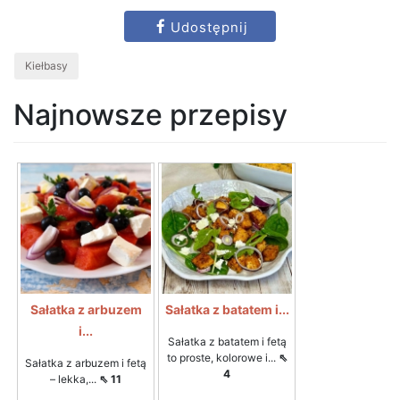
Udostępnij
Kiełbasy
Najnowsze przepisy
Sałatka z arbuzem
Sałatka z batatem i...
i...
Sałatka z batatem i fetą
to proste, kolorowe i...
⇖
Sałatka z arbuzem i fetą
4
– lekka,...
⇖ 11