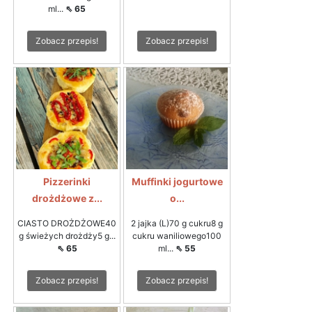
ml...
⇖ 65
Zobacz przepis!
Zobacz przepis!
Pizzerinki
Muffinki jogurtowe
drożdżowe z...
o...
CIASTO DROŻDŻOWE40
2 jajka (L)70 g cukru8 g
g świeżych drożdży5 g...
cukru waniliowego100
⇖ 65
ml...
⇖ 55
Zobacz przepis!
Zobacz przepis!