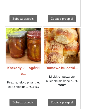
Zobacz przepis!
Zobacz przepis!
Krokodylki - ogórki
Domowe bułeczki...
z...
Miękkie i puszyste
bułeczki maślane z...
⇖
Pyszne, lekko pikantne,
2087
lekko słodkie,...
⇖ 2167
Zobacz przepis!
Zobacz przepis!