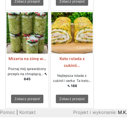
Zobacz przepis!
Zobacz przepis!
Mizeria na zimę w...
Keto rolada z
cukinii...
Poznaj mój sprawdzony
przepis na chrupiącą...
⇖
Najlepsza rolada z
645
cukinii i serka Ta keto...
⇖ 188
Zobacz przepis!
Zobacz przepis!
Pomoc
|
Kontakt
Projekt i wykonanie:
M.K.