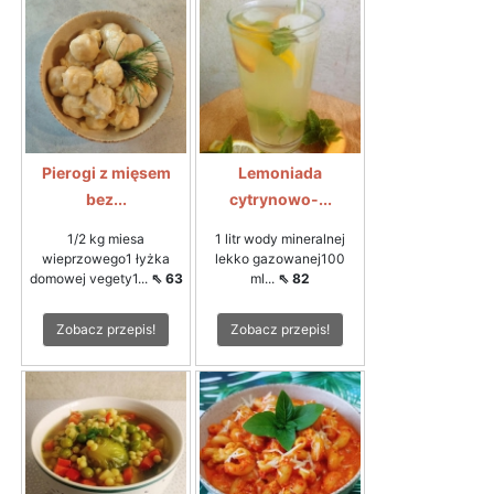
Pierogi z mięsem
Lemoniada
bez...
cytrynowo-...
1/2 kg miesa
1 litr wody mineralnej
wieprzowego1 łyżka
lekko gazowanej100
domowej vegety1...
⇖ 63
ml...
⇖ 82
Zobacz przepis!
Zobacz przepis!