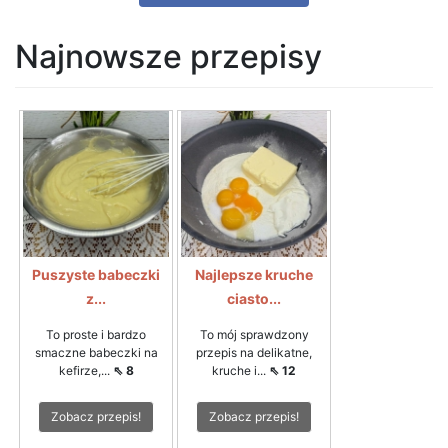
Najnowsze przepisy
Puszyste babeczki
Najlepsze kruche
z...
ciasto...
To proste i bardzo
To mój sprawdzony
smaczne babeczki na
przepis na delikatne,
kefirze,...
⇖ 8
kruche i...
⇖ 12
Zobacz przepis!
Zobacz przepis!