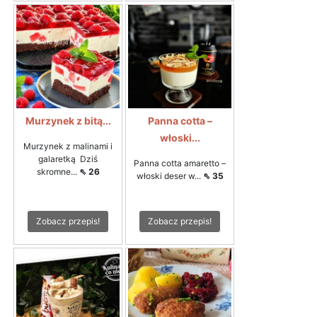
Murzynek z bitą...
Panna cotta –
włoski...
Murzynek z malinami i
galaretką Dziś
Panna cotta amaretto –
skromne...
⇖ 26
włoski deser w...
⇖ 35
Zobacz przepis!
Zobacz przepis!