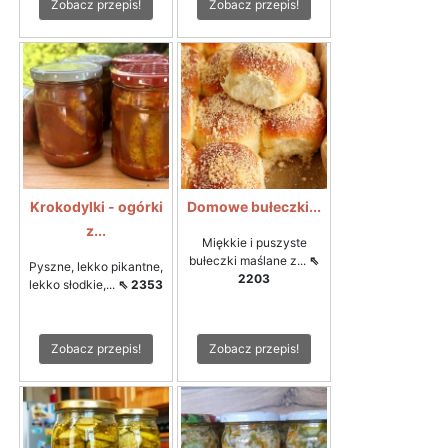
Zobacz przepis!
Zobacz przepis!
Krokodylki - ogórki
Domowe bułeczki...
z...
Miękkie i puszyste
bułeczki maślane z...
⇖
Pyszne, lekko pikantne,
2203
lekko słodkie,...
⇖ 2353
Zobacz przepis!
Zobacz przepis!