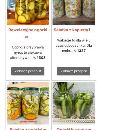
Rewelacyjne ogórki
Sałatka z kapusty i...
w...
Wakacje to dla wielu
czas odpoczynku. Dla
Ogórki z przyprawą
mnie...
⇖ 1337
gyros to ciekawa
alternatywa...
⇖ 1508
Zobacz przepis!
Zobacz przepis!
Sałatka z ogórków
Ogórki kiszone w