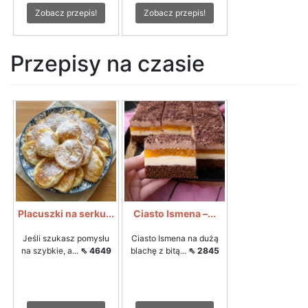
Zobacz przepis!
Zobacz przepis!
Przepisy na czasie
Placuszki na serku...
Ciasto Ismena –...
Jeśli szukasz pomysłu
Ciasto Ismena na dużą
na szybkie, a...
⇖ 4649
blachę z bitą...
⇖ 2845