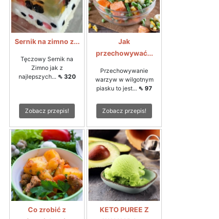
Sernik na zimno z...
Jak
przechowywać...
Tęczowy Sernik na
Zimno jak z
Przechowywanie
najlepszych...
⇖ 320
warzyw w wilgotnym
piasku to jest...
⇖ 97
Zobacz przepis!
Zobacz przepis!
Co zrobić z
KETO PUREE Z