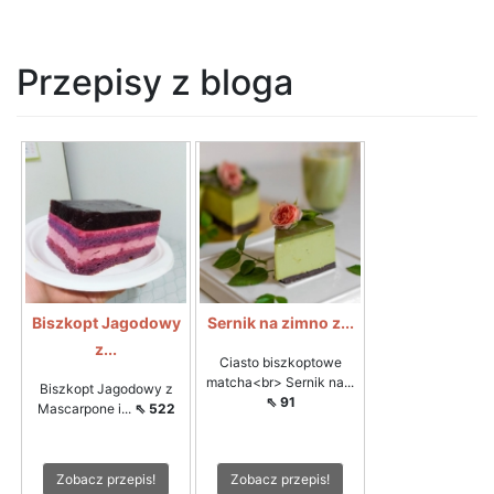
Przepisy z bloga
Biszkopt Jagodowy
Sernik na zimno z...
z...
Ciasto biszkoptowe
matcha<br> Sernik na...
Biszkopt Jagodowy z
⇖ 91
Mascarpone i...
⇖ 522
Zobacz przepis!
Zobacz przepis!