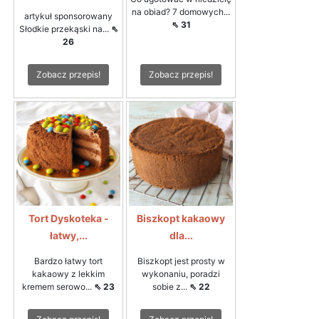
na obiad? 7 domowych...
artykuł sponsorowany
⇖ 31
Słodkie przekąski na...
⇖
26
Zobacz przepis!
Zobacz przepis!
Tort Dyskoteka -
Biszkopt kakaowy
łatwy,...
dla...
Bardzo łatwy tort
Biszkopt jest prosty w
kakaowy z lekkim
wykonaniu, poradzi
kremem serowo...
⇖ 23
sobie z...
⇖ 22