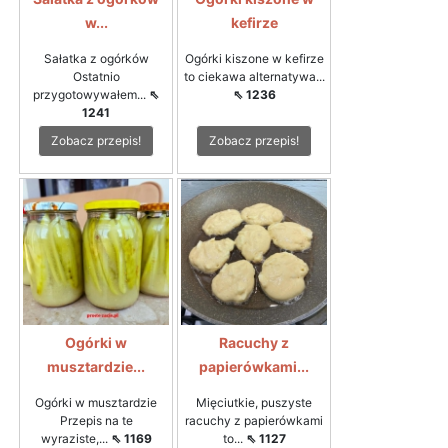
w...
kefirze
Sałatka z ogórków
Ogórki kiszone w kefirze
Ostatnio
to ciekawa alternatywa...
przygotowywałem...
⇖
⇖ 1236
1241
Zobacz przepis!
Zobacz przepis!
Ogórki w
Racuchy z
musztardzie...
papierówkami...
Ogórki w musztardzie
Mięciutkie, puszyste
Przepis na te
racuchy z papierówkami
wyraziste,...
⇖ 1169
to...
⇖ 1127