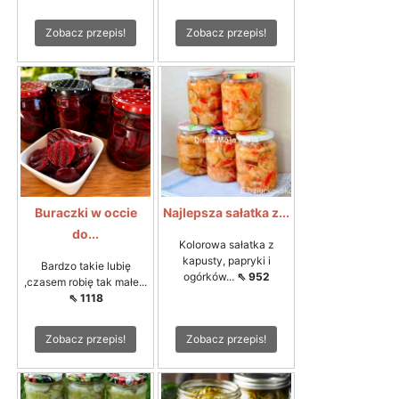
Zobacz przepis!
Zobacz przepis!
Buraczki w occie
Najlepsza sałatka z...
do...
Kolorowa sałatka z
kapusty, papryki i
Bardzo takie lubię
ogórków...
⇖ 952
,czasem robię tak małe...
⇖ 1118
Zobacz przepis!
Zobacz przepis!