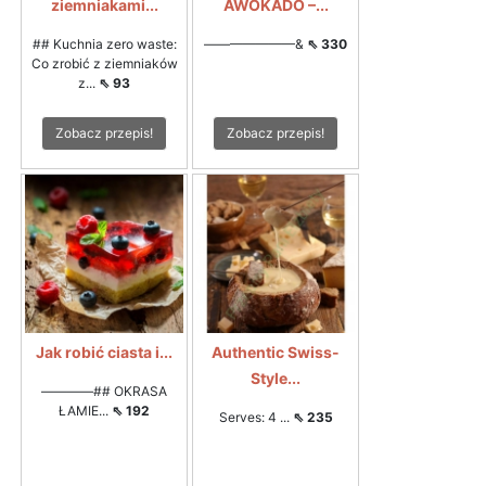
ziemniakami...
AWOKADO –...
## Kuchnia zero waste:
———————&
⇖ 330
Co zrobić z ziemniaków
z...
⇖ 93
Zobacz przepis!
Zobacz przepis!
Jak robić ciasta i...
Authentic Swiss-
Style...
————## OKRASA
ŁAMIE...
⇖ 192
Serves: 4 ...
⇖ 235