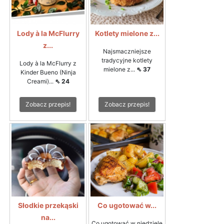
Lody à la McFlurry
Kotlety mielone z...
z...
Najsmaczniejsze
tradycyjne kotlety
Lody à la McFlurry z
mielone z...
⇖ 37
Kinder Bueno (Ninja
Creami)...
⇖ 24
Zobacz przepis!
Zobacz przepis!
Słodkie przekąski
Co ugotować w...
na...
Co ugotować w niedzielę