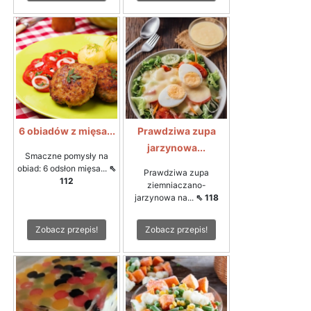
6 obiadów z mięsa...
Prawdziwa zupa
jarzynowa...
Smaczne pomysły na
obiad: 6 odsłon mięsa...
⇖
Prawdziwa zupa
112
ziemniaczano-
jarzynowa na...
⇖ 118
Zobacz przepis!
Zobacz przepis!