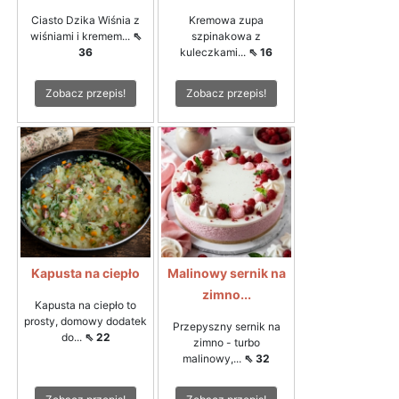
Ciasto Dzika Wiśnia z
Kremowa zupa
wiśniami i kremem...
⇖
szpinakowa z
36
kuleczkami...
⇖ 16
Zobacz przepis!
Zobacz przepis!
Kapusta na ciepło
Malinowy sernik na
zimno...
Kapusta na ciepło to
prosty, domowy dodatek
Przepyszny sernik na
do...
⇖ 22
zimno - turbo
malinowy,...
⇖ 32