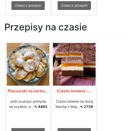
Zobacz przepis!
Zobacz przepis!
Przepisy na czasie
Placuszki na serku...
Ciasto Ismena –...
Jeśli szukasz pomysłu
Ciasto Ismena na dużą
na szybkie, a...
⇖ 4483
blachę z bitą...
⇖ 2739