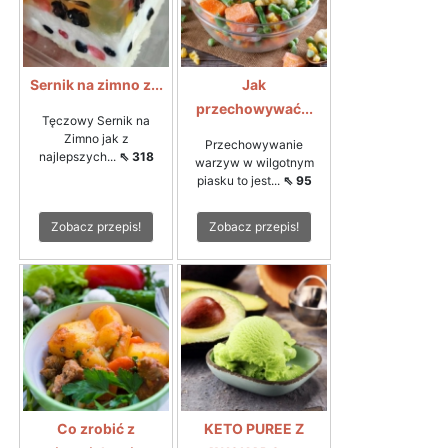
Sernik na zimno z...
Jak
przechowywać...
Tęczowy Sernik na
Zimno jak z
Przechowywanie
najlepszych...
⇖ 318
warzyw w wilgotnym
piasku to jest...
⇖ 95
Zobacz przepis!
Zobacz przepis!
Co zrobić z
KETO PUREE Z