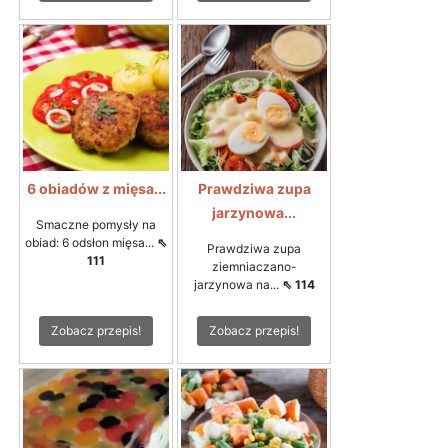
6 obiadów z mięsa...
Prawdziwa zupa
jarzynowa...
Smaczne pomysły na
obiad: 6 odsłon mięsa...
⇖
Prawdziwa zupa
111
ziemniaczano-
jarzynowa na...
⇖ 114
Zobacz przepis!
Zobacz przepis!