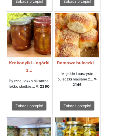
Zobacz przepis!
Zobacz przepis!
Krokodylki - ogórki
Domowe bułeczki...
z...
Miękkie i puszyste
bułeczki maślane z...
⇖
Pyszne, lekko pikantne,
2146
lekko słodkie,...
⇖ 2290
Zobacz przepis!
Zobacz przepis!