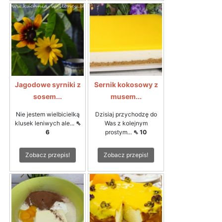
Jagodowe syrniki z
Sernik kokosowy z
sosem...
musem...
Nie jestem wielbicielką
Dzisiaj przychodzę do
klusek leniwych ale...
⇖
Was z kolejnym
6
prostym...
⇖ 10
Zobacz przepis!
Zobacz przepis!