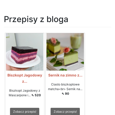
Przepisy z bloga
Biszkopt Jagodowy
Sernik na zimno z...
z...
Ciasto biszkoptowe
matcha<br> Sernik na...
Biszkopt Jagodowy z
⇖ 90
Mascarpone i...
⇖ 520
Zobacz przepis!
Zobacz przepis!