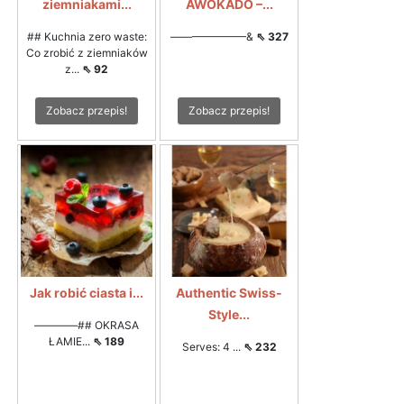
ziemniakami...
AWOKADO –...
## Kuchnia zero waste:
———————&
⇖ 327
Co zrobić z ziemniaków
z...
⇖ 92
Zobacz przepis!
Zobacz przepis!
Jak robić ciasta i...
Authentic Swiss-
Style...
————## OKRASA
ŁAMIE...
⇖ 189
Serves: 4 ...
⇖ 232