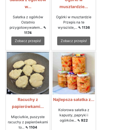
w...
musztardzie...
Sałatka z ogórków
Ogórki w musztardzie
Ostatnio
Przepis na te
przygotowywałem...
⇖
wyraziste,...
⇖ 1136
1174
Zobacz przepis!
Zobacz przepis!
Racuchy z
Najlepsza sałatka z...
papierówkami...
Kolorowa sałatka z
kapusty, papryki i
Mięciutkie, puszyste
ogórków...
⇖ 922
racuchy z papierówkami
to...
⇖ 1104