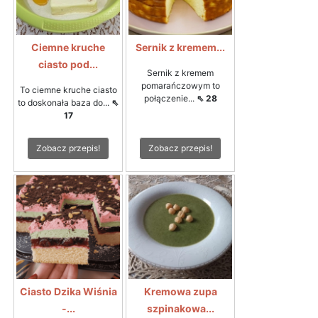
Ciemne kruche
Sernik z kremem...
ciasto pod...
Sernik z kremem
pomarańczowym to
To ciemne kruche ciasto
połączenie...
⇖ 28
to doskonała baza do...
⇖
17
Zobacz przepis!
Zobacz przepis!
Ciasto Dzika Wiśnia
Kremowa zupa
-...
szpinakowa...