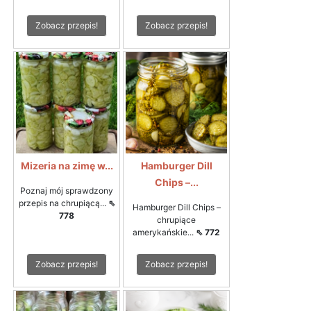
Zobacz przepis!
Zobacz przepis!
Mizeria na zimę w...
Hamburger Dill
Chips –...
Poznaj mój sprawdzony
przepis na chrupiącą...
⇖
Hamburger Dill Chips –
778
chrupiące
amerykańskie...
⇖ 772
Zobacz przepis!
Zobacz przepis!