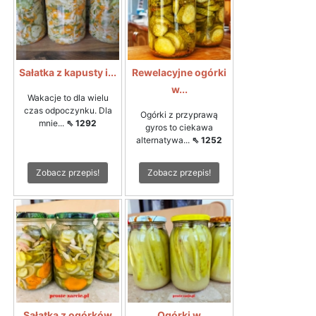
Sałatka z kapusty i...
Rewelacyjne ogórki
w...
Wakacje to dla wielu
czas odpoczynku. Dla
Ogórki z przyprawą
mnie...
⇖ 1292
gyros to ciekawa
alternatywa...
⇖ 1252
Zobacz przepis!
Zobacz przepis!
Sałatka z ogórków
Ogórki w