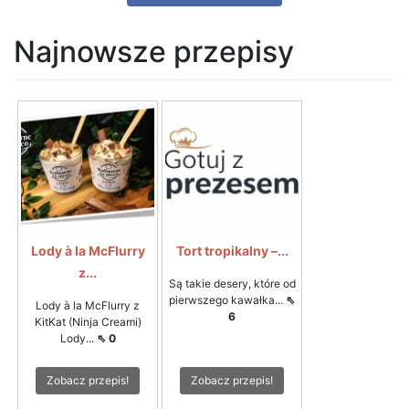
Najnowsze przepisy
Lody à la McFlurry
Tort tropikalny –...
z...
Są takie desery, które od
pierwszego kawałka...
⇖
Lody à la McFlurry z
6
KitKat (Ninja Creami)
Lody...
⇖ 0
Zobacz przepis!
Zobacz przepis!